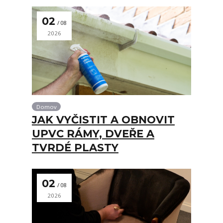
02
08
2026
Domov
JAK VYČISTIT A OBNOVIT
UPVC RÁMY, DVEŘE A
TVRDÉ PLASTY
02
08
2026