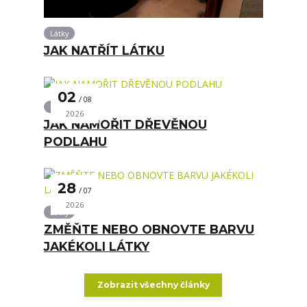
Látky
JAK NATŘÍT LÁTKU
02
08
Podlaha
2026
JAK NAMOŘIT DŘEVĚNOU
PODLAHU
28
07
2026
Látky
ZMĚŇTE NEBO OBNOVTE BARVU
JAKÉKOLI LÁTKY
Zobrazit všechny články