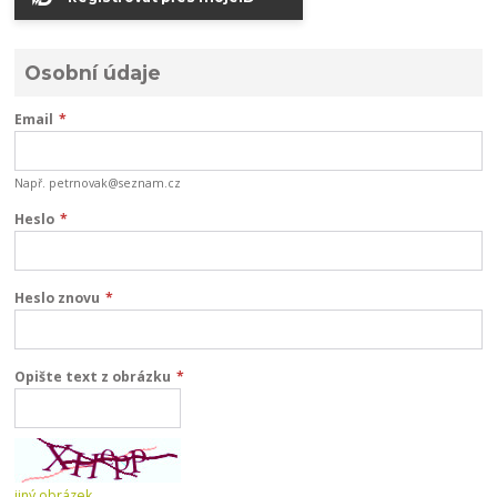
Osobní údaje
Email
*
Např. petrnovak@seznam.cz
Heslo
*
Heslo znovu
*
Opište text z obrázku
*
jiný obrázek