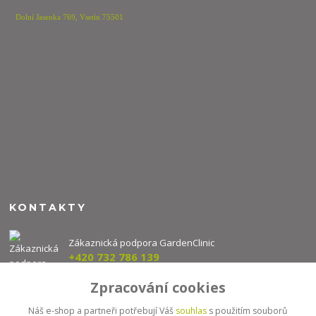
Dolní Jasenka 769,
Vsetín 75501
KONTAKTY
Zákaznická podpora GardenClinic
+420 732 786 139
(Po-Pá, 8-16 hod.)
Zpracování cookies
info@gardenclinic.cz
Náš e-shop a partneři potřebují Váš
souhlas
s použitím souborů