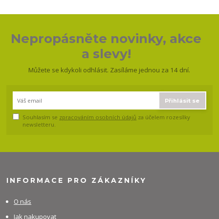
Nepropásněte novinky, akce
a slevy!
Můžete se kdykoli odhlásit. Zasíláme jednou za 14 dní.
Přihlásit se
Souhlasím se
zpracováním osobních údajů
za účelem rozesílky
newsletteru.
INFORMACE PRO ZÁKAZNÍKY
O nás
Jak nakupovat