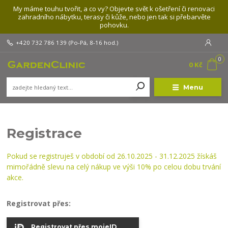
My máme touhu tvořit, a co vy? Objevte svět k ošetření či renovaci
zahradního nábytku, terasy či kůže, nebo jen tak si přebarvěte
pohovku.
+420 732 786 139
(Po-Pá, 8-16 hod.)
0
0 Kč
Menu
Registrace
Pokud se registruješ v období od 26.10.2025 - 31.12.2025 žískáš
mimořádně slevu na celý nákup ve výši 10% po celou dobu trvání
akce.
Registrovat přes:
Registrovat přes mojeID