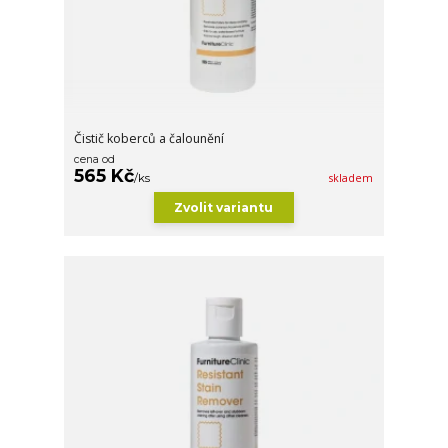
Čistič koberců a čalounění
cena od
565 Kč
/
ks
skladem
Zvolit variantu