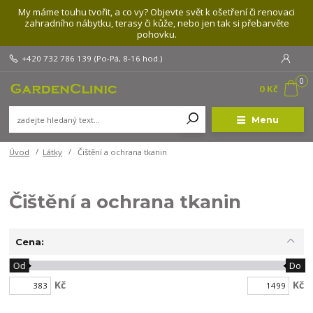
My máme touhu tvořit, a co vy? Objevte svět k ošetření či renovaci
zahradního nábytku, terasy či kůže, nebo jen tak si přebarvěte
pohovku.
+420 732 786 139
(Po-Pá, 8-16 hod.)
0
0 Kč
Menu
Úvod
Látky
Čištění a ochrana tkanin
Čištění a ochrana tkanin
Cena:
Od
Do
Kč
Kč