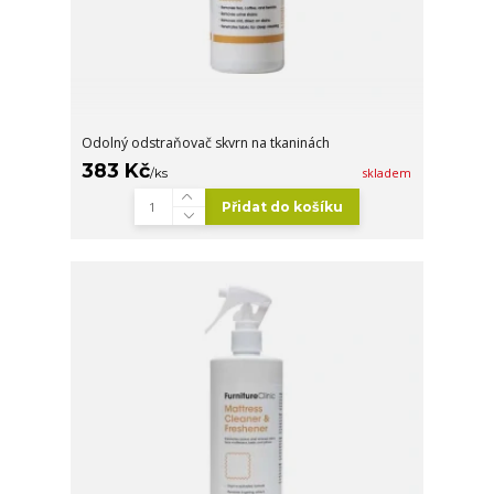
Odolný odstraňovač skvrn na tkaninách
383 Kč
/
ks
skladem
Přidat do košíku