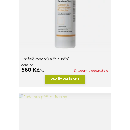
Chránič koberců a čalounění
cena od
560 Kč
/
ks
Skladem u dodavatele
Zvolit variantu