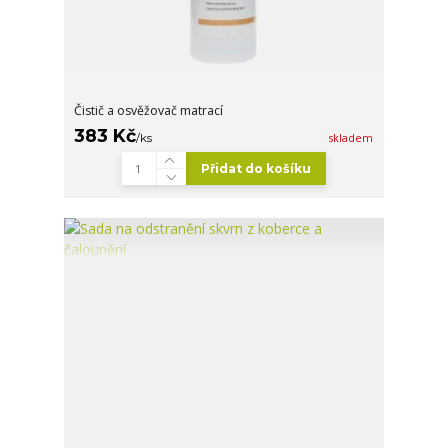
Čistič a osvěžovač matrací
383 Kč
/
ks
skladem
Přidat do košíku