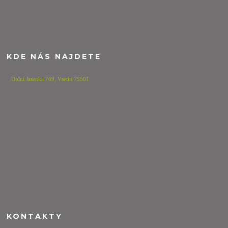
KDE NÁS NAJDETE
Dolní Jasenka 769,
Vsetín 75501
KONTAKTY