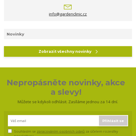
info@gardenclinic.cz
Novinky
Zobrazit všechny novinky
Nepropásněte novinky, akce
a slevy!
Můžete se kdykoli odhlásit. Zasíláme jednou za 14 dní.
Přihlásit se
Souhlasím se
zpracováním osobních údajů
za účelem rozesílky
newsletteru.