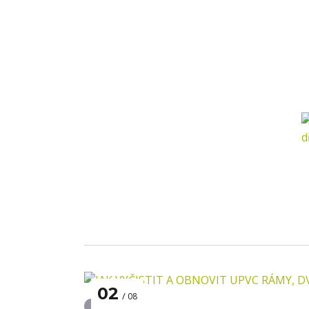
02
08
Domov