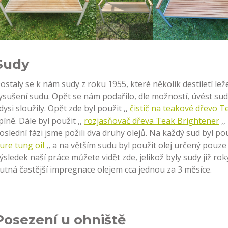
Sudy
ostaly se k nám sudy z roku 1955, které několik destiletí le
ysušení sudu. Opět se nám podařilo, dle možností, úvést sudy
dysi sloužily. Opět zde byl použit ,,
čistič na teakové dřevo 
píně. Dále byl použit ,,
rozjasňovač dřeva Teak Brightener
,,
oslední fázi jsme požili dva druhy olejů. Na každý sud byl pou
ure tung oil
,, a na větším sudu byl použit olej určený pouze 
ýsledek naší práce můžete vidět zde, jelikož byly sudy již ro
utná častější impregnace olejem cca jednou za 3 měsíce.
Posezení u ohniště