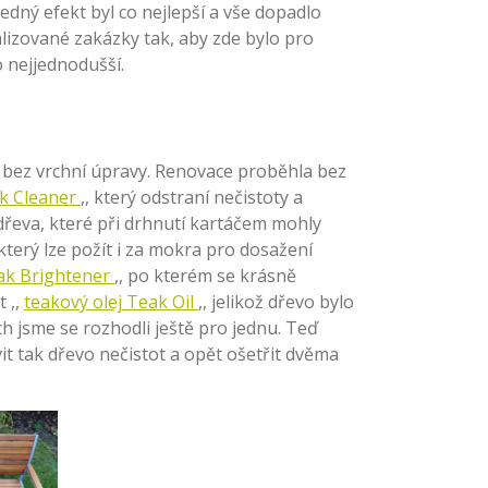
edný efekt byl co nejlepší a vše dopadlo
lizované zakázky tak, aby zde bylo pro
 nejjednodušší.
a bez vrchní úpravy. Renovace proběhla bez
ak Cleaner
,, který odstraní nečistoty a
 dřeva, které při drhnutí kartáčem mohly
 který lze požít i za mokra pro dosažení
ak Brightener
,, po kterém se krásně
t ,,
teakový olej Teak Oil
,, jelikož dřevo bylo
h jsme se rozhodli ještě pro jednu. Teď
t tak dřevo nečistot a opět ošetřit dvěma