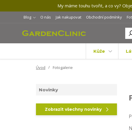
My máme touhu tvořit, a co vy? Objev
Blog
O nás
Jak nakupovat
Obchodní podmínky
Fo
Kůže
Lá
Úvod
Fotogalerie
Novinky
Zobrazit všechny novinky
P
N