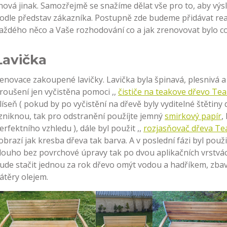
hová jinak. Samozřejmě se snažíme dělat vše pro to, aby výsl
odle představ zákazníka. Postupně zde budeme přidávat rea
aždého něco a Vaše rozhodování co a jak zrenovovat bylo co
Lavička
enovace zakoupené lavičky. Lavička byla špinavá, plesnivá 
roušení jen vyčistěna pomoci ,,
čističe na teakove dřevo Te
líseň ( pokud by po vyčistění na dřevě byly vyditelné štětiny
zniknou, tak pro odstranění použíjte jemný
smirkový papír
,
erfektního vzhledu ), dále byl použit ,,
rozjasňovač dřeva Te
obrazí jak kresba dřeva tak barva. A v poslední fázi byl použi
louho bez povrchové úpravy tak po dvou aplikačních vrstvác
ude stačit jednou za rok dřevo omýt vodou a hadříkem, zbavi
átěry olejem.