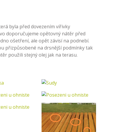
terá byla před dovezením vířivky
evo doporučujeme opětovný nátěr před
dno ošetření, ale opět závisí na podnebí.
sou přizpůsobené na drsnější podmínky tak
ěr použili stejný olej jak na terasu.