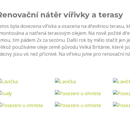
Renovační nátěr vířivky a terasy
etos byla dovezena vířivka a osazena na dřevěnou terasu, k
montována a natřená terasovým olejem. Na nově požité dř
imou, tím pádem 2x za sezónu. Další rok by mělo stačit jen je
elikož používáme oleje země původu Velká Británie, které j
dezvy jsou víc než příznivé. Na vířivku jsme pro renovační nát