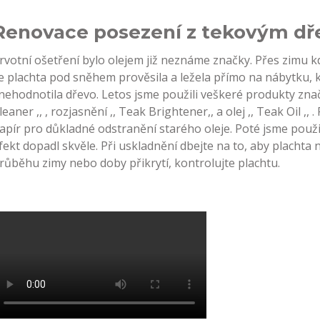
Renovace posezení z tekovým d
rvotní ošetření bylo olejem již neznáme značky. Přes zimu k
e plachta pod sněhem prověsila a ležela přímo na nábytku,
nehodnotila dřevo. Letos jsme použili veškeré produkty zn
leaner ,, , rozjasnění ,, Teak Brightener,, a olej ,, Teak Oil ,
apír pro důkladné odstranění starého oleje. Poté jsme použil
fekt dopadl skvěle. Při uskladnění dbejte na to, aby placht
růběhu zimy nebo doby přikrytí, kontrolujte plachtu.