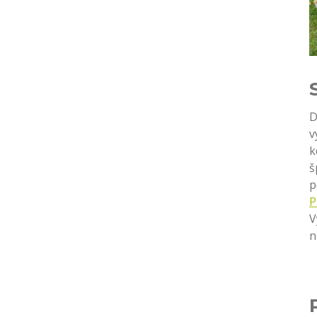
D
v
k
š
p
P
V
n