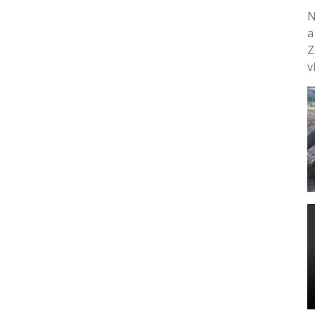
N
a
Z
v