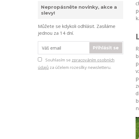
c
Nepropásněte novinky, akce a
p
slevy!
k
Můžete se kdykoli odhlásit. Zasíláme
jednou za 14 dní.
Přihlásit se
R
b
Souhlasím se
zpracováním osobních
p
údajů
za účelem rozesílky newsletteru.
v
p
z
d
b
n