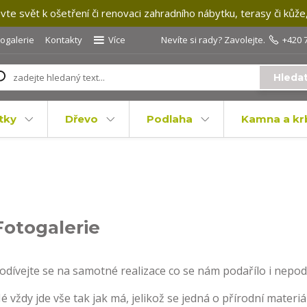
te svět k ošetření či renovaci zahradního nábytku, terasy či kůže
togalerie
Kontakty
Více
Nevíte si rady? Zavolejte.
+420 
Hleda
tky
Dřevo
Podlaha
Kamna a kr
Fotogalerie
odívejte se na samotné realizace co se nám podařílo i nepod
é vždy jde vše tak jak má, jelikož se jedná o přírodní materi