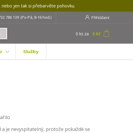
, nebo jen tak si přebarvěte pohovku.
732 786 139
(Po-Pá, 8-16 hod.)
Přihlášení
0
ks
za
0 Kč
t
b
Služby
ařilo
ál a je nevyspitatelný, protože pokaždé se