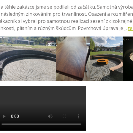
a téhle zakázce jsme se podíleli od začátku. Samotná výrob
 následným zinkováním pro trvanlinost. Osazení a rozměření
ákazník si vybral pro samotnou realizaci sezení z cizokrajné 
lhkosti, plísním a různým škůdcům. Povrchová úprava je ,,
te