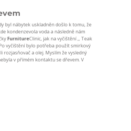
řevem
dy byl nábytek uskladněn došlo k tomu, že
 kde kondenzevola voda a následně nám
ačky
Furniture
Clinic, jak na vyčištění ,, Teak
, . Po vyčištění bylo potřeba použít smirkový
i rozjasňovač a olej. Myslím že vysledný
a nebyla v přímém kontaktu se dřevem. V