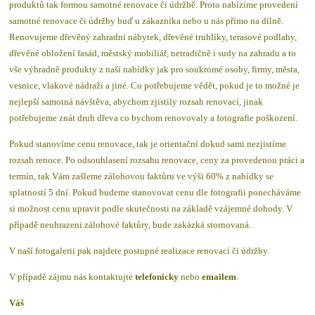
produktů tak formou samotné renovace či údržbě. Proto nabízíme provedení
samotné renovace či údržby buď u zákazníka nebo u nás přímo na dílně.
Renovujeme dřevěný zahradní nábytek, dřevěné truhlíky, terasové podlahy,
dřevěné obložení fasád, městský mobiliář, netradičně i sudy na zahradu a to
vše výhradně produkty z naší nabídky jak pro soukromé osoby, firmy, města,
vesnice, vlakové nádraží a jiné. Co potřebujeme vědět, pokud je to možné je
nejlepší samotná návštěva, abychom zjistily rozsah renovací, jinak
potřebujeme znát druh dřeva co bychom renovovaly a fotografie poškození.
Pokud stanovíme cenu renovace, tak je orientační dokud sami nezjistíme
rozsah renoce. Po odsouhlasení rozsahu renovace, ceny za provedenou práci a
termín, tak Vám zašleme zálohovou faktůru ve výši 60% z nabídky se
splatností 5 dní. Pokud budeme stanovovat cenu dle fotografii ponecháváme
si možnost cenu upravit podle skutečnosti na základě vzájemné dohody. V
případě neuhrazeni zálohové faktůry, bude zakázká stornovaná.
V naší fotogalerii pak najdete postupné realizace renovací či údržby.
V případě zájmu nás kontaktujte
telefonicky
nebo
emailem
.
Váš