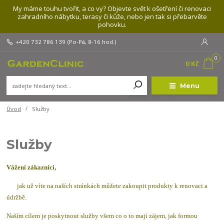
My máme touhu tvořit, a co vy? Objevte svět k ošetření či renovaci
zahradního nábytku, terasy či kůže, nebo jen tak si přebarvěte
pohovku.
+420 732 786 139
(Po-Pá, 8-16 hod.)
0
0 Kč
Menu
Úvod
Služby
Služby
Vážení zákazníci,
jak už víte na naších stránkách můžete zakoupit produkty k renovaci a
údržbě.
Naším cílem je poskytnout služby všem co o to mají zájem, jak formou