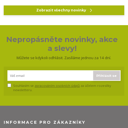
Zobrazit všechny novinky
Nepropásněte novinky, akce
a slevy!
Můžete se kdykoli odhlásit. Zasíláme jednou za 14 dní.
Přihlásit se
Souhlasím se
zpracováním osobních údajů
za účelem rozesílky
newsletteru.
INFORMACE PRO ZÁKAZNÍKY