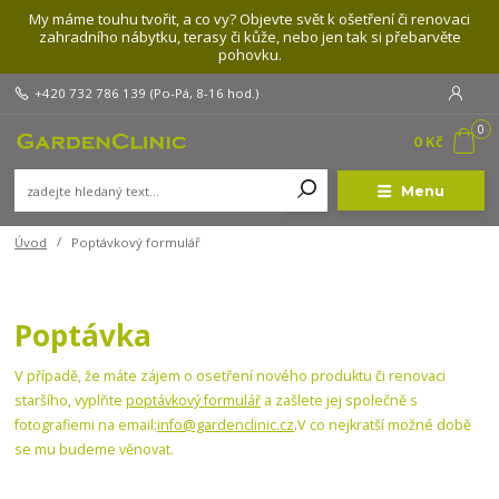
My máme touhu tvořit, a co vy? Objevte svět k ošetření či renovaci
zahradního nábytku, terasy či kůže, nebo jen tak si přebarvěte
pohovku.
+420 732 786 139
(Po-Pá, 8-16 hod.)
0
0 Kč
Menu
Úvod
Poptávkový formulář
Poptávka
V případě, že máte zájem o osetření nového produktu či renovaci
staršího, vyplňte
poptávkový formulář
a zašlete jej společně s
fotografiemi na email:
info@gardenclinic.cz
.
V co nejkratší možné době
se mu budeme věnovat.