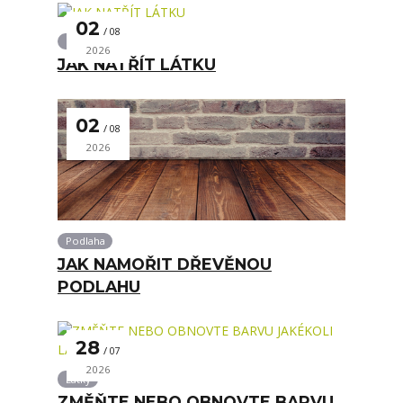
02
08
Látky
2026
JAK NATŘÍT LÁTKU
02
08
2026
Podlaha
JAK NAMOŘIT DŘEVĚNOU
PODLAHU
28
07
2026
Látky
ZMĚŇTE NEBO OBNOVTE BARVU