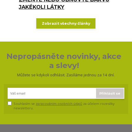
JAKÉKOLI LÁTKY
Zobrazit všechny články
Nepropásněte novinky, akce
a slevy!
Můžete se kdykoli odhlásit. Zasíláme jednou za 14 dní.
Přihlásit se
Souhlasím se
zpracováním osobních údajů
za účelem rozesílky
newsletteru.