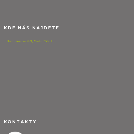
KDE NÁS NAJDETE
Dolní Jasenka 769,
Vsetín 75501
KONTAKTY