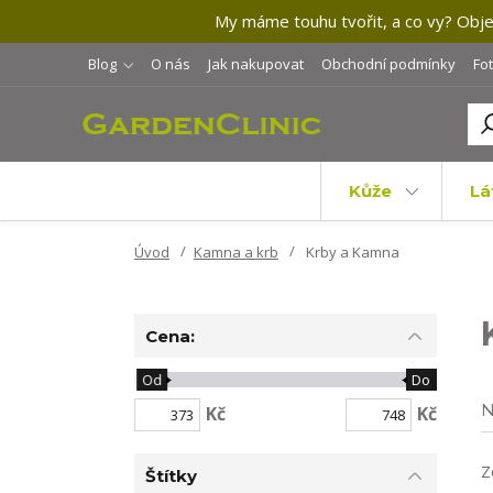
My máme touhu tvořit, a co vy? Objev
Blog
O nás
Jak nakupovat
Obchodní podmínky
Fo
Kůže
Lá
Úvod
Kamna a krb
Krby a Kamna
Cena:
Od
Do
N
Kč
Kč
Z
Štítky