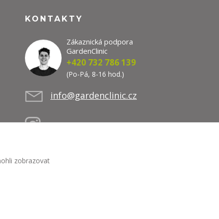
KONTAKTY
Zákaznická podpora
GardenClinic
+420 732 786 139
(Po-Pá, 8-16 hod.)
info@gardenclinic.cz
ohli zobrazovat