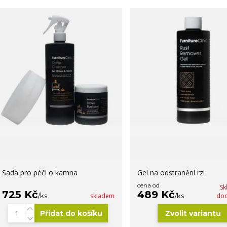
Sada pro péči o kamna
Gel na odstranění rzi
cena od
Sk
725 Kč
489 Kč
/
ks
skladem
/
ks
dod
Přidat do košíku
Zvolit variantu