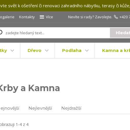
te svět k ošetření či renovaci zahradního nábytku, terasy či kůže
togalerie
Kontakty
Více
Nevíte si rady? Zavolejte.
+420 
Hleda
tky
Dřevo
Podlaha
Kamna a kr
Krby a Kamna
ejnovější
Nejlevnější
Nejdražší
obrazuji 1-4 z 4