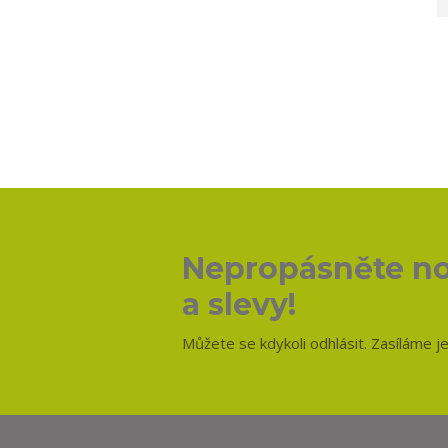
Nepropásněte no
a slevy!
Můžete se kdykoli odhlásit. Zasíláme j