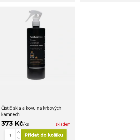
Čistič skla a kovu na krbových
kamnech
373 Kč
/
ks
skladem
Přidat do košíku