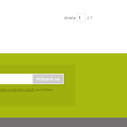
strana
z 1
Přihlásit se
ním osobních údajů
za účelem