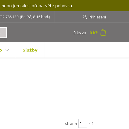
, nebo jen tak si přebarvěte pohovku.
732 786 139
(Po-Pá, 8-16 hod.)
Přihlášení
0
ks
za
0 Kč
t
b
Služby
strana
z 1