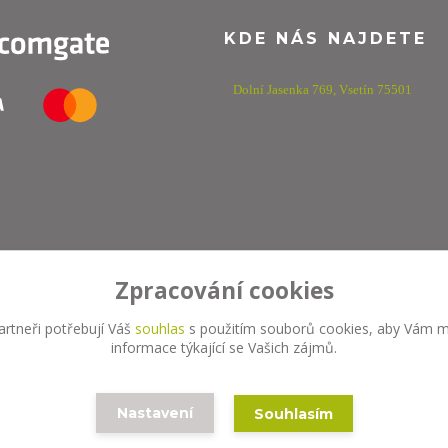
KDE NÁS NAJDETE
Dolní Jasenka 769,
Vsetín 75501
Zpracování cookies
rtneři potřebují Váš
souhlas
s použitím souborů cookies, aby Vám m
informace týkající se Vašich zájmů.
Nastavení
Souhlasím
Vytvořeno na
Eshop-rychle.cz