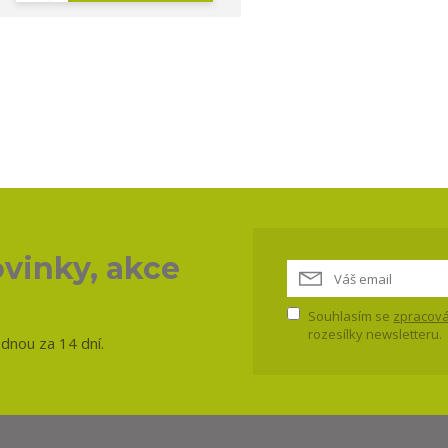
vinky, akce
Souhlasím se
zpracová
rozesílky newsletteru.
ednou za 14 dní.