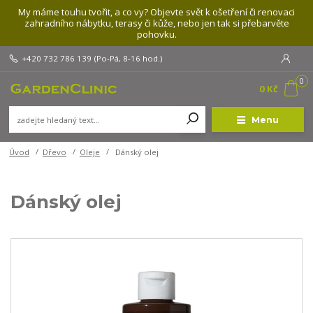
My máme touhu tvořit, a co vy? Objevte svět k ošetření či renovaci
zahradního nábytku, terasy či kůže, nebo jen tak si přebarvěte
pohovku.
+420 732 786 139
(Po-Pá, 8-16 hod.)
0
0 Kč
Menu
Úvod
Dřevo
Oleje
Dánský olej
Dánský olej