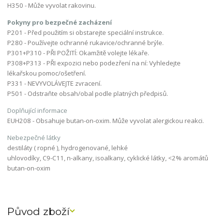
H350 - Může vyvolat rakovinu.
Pokyny pro bezpečné zacházení
P201 - Před použitím si obstarejte speciální instrukce.
P280 - Používejte ochranné rukavice/ochranné brýle.
P301+P310 - PŘI POŽITÍ: Okamžitě volejte lékaře.
P308+P313 - PŘI expozici nebo podezření na ní: Vyhledejte
lékařskou pomoc/ošetření.
P331 - NEVYVOLÁVEJTE zvracení.
P501 - Odstraňte obsah/obal podle platných předpisů.
Doplňující informace
EUH208 - Obsahuje butan-on-oxim. Může vyvolat alergickou reakci.
Nebezpečné látky
destiláty ( ropné ), hydrogenované, lehké
uhlovodíky, C9-C11, n-alkany, isoalkany, cyklické látky, <2% aromátů
butan-on-oxim
Původ zboží