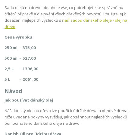
Sada olejů na dřevo obsahuje vše, co potřebujete ke správnému
čištění, přípravě a olejování všech dřevěných povrchů. Použijte jej k
dosažení nejlepších výsledků s
naší sadou dánského oleje - olej na
dřevo
.
Cena výrobku
250 ml - 375,00
500 ml - 527,00
2,5 L - 1396,00
5 L - 2061,00
Návod
Jak používat dánský olej
Náš dánský olej na dřevo lze použít k údržbě dřeva a obnově dřeva.
Níže uvedené pokyny vysvětlují, jak dosáhnout nejlepších výsledků
pomocí našeho dánského oleje na dřevo.
Danish Oil pro údržbu dřeva