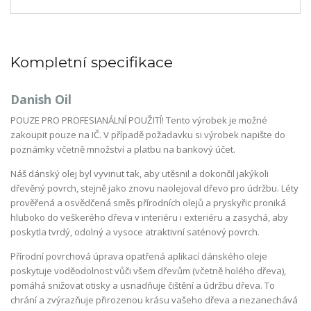
Kompletní specifikace
Danish Oil
POUZE PRO PROFESIANÁLNÍ POUŽITÍ! Tento výrobek je možné
zakoupit pouze na IČ. V případě požadavku si výrobek napište do
poznámky včetně množství a platbu na bankový účet.
Náš dánský olej byl vyvinut tak, aby utěsnil a dokončil jakýkoli
dřevěný povrch, stejně jako znovu naolejoval dřevo pro údržbu. Léty
prověřená a osvědčená směs přírodních olejů a pryskyřic proniká
hluboko do veškerého dřeva v interiéru i exteriéru a zasychá, aby
poskytla tvrdý, odolný a vysoce atraktivní saténový povrch.
Přírodní povrchová úprava opatřená aplikací dánského oleje
poskytuje voděodolnost vůči všem dřevům (včetně holého dřeva),
pomáhá snižovat otisky a usnadňuje čištění a údržbu dřeva. To
chrání a zvýrazňuje přirozenou krásu vašeho dřeva a nezanechává