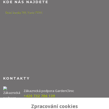
KDE NÁS NAJDETE
Dolní Jasenka 769,
Vsetín 75501
KONTAKTY
Zákaznická podpora GardenClinic
+420 732 786 139
(Po-Pá, 8-16 hod.)
Zpracování cookies