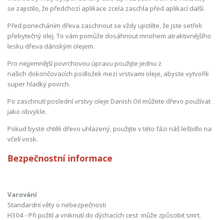
se zajistilo, že předchozí aplikace zcela zaschla před aplikací další.
Před ponecháním dřeva zaschnout se vždy ujistěte, že jste setřeli
přebytečný olej. To vám pomůže dosáhnout mnohem atraktivnějšího
lesku dřeva dánským olejem.
Pro nejjemnější povrchovou úpravu použijte jednu z
našich dokončovacích podložek mezi vrstvami oleje, abyste vytvořili
super hladký povrch.
Po zaschnutí poslední vrstvy oleje Danish Oil můžete dřevo používat
jako obvykle.
Pokud byste chtěli dřevo uhlazený, použijte v této fázi náš leštidlo na
včelí vosk.
Bezpečnostní informace
Varování
Standardní věty o nebezpečnosti
H304 - Při požití a vniknutí do dýchacích cest může způsobit smrt.