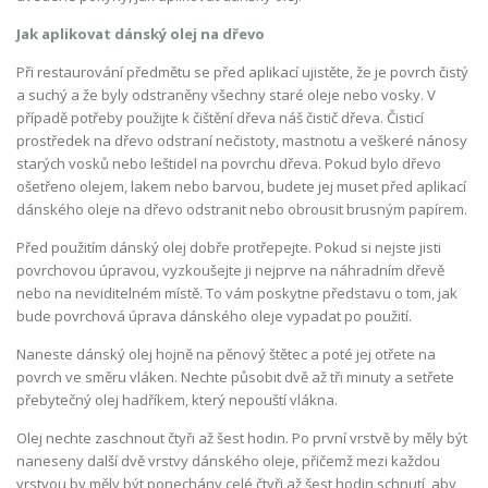
Jak aplikovat dánský olej na dřevo
Při restaurování předmětu se před aplikací ujistěte, že je povrch čistý
a suchý a že byly odstraněny všechny staré oleje nebo vosky. V
případě potřeby použijte k čištění dřeva náš čistič dřeva. Čisticí
prostředek na dřevo odstraní nečistoty, mastnotu a veškeré nánosy
starých vosků nebo leštidel na povrchu dřeva. Pokud bylo dřevo
ošetřeno olejem, lakem nebo barvou, budete jej muset před aplikací
dánského oleje na dřevo odstranit nebo obrousit brusným papírem.
Před použitím dánský olej dobře protřepejte. Pokud si nejste jisti
povrchovou úpravou, vyzkoušejte ji nejprve na náhradním dřevě
nebo na neviditelném místě. To vám poskytne představu o tom, jak
bude povrchová úprava dánského oleje vypadat po použití.
Naneste dánský olej hojně na pěnový štětec a poté jej otřete na
povrch ve směru vláken. Nechte působit dvě až tři minuty a setřete
přebytečný olej hadříkem, který nepouští vlákna.
Olej nechte zaschnout čtyři až šest hodin. Po první vrstvě by měly být
naneseny další dvě vrstvy dánského oleje, přičemž mezi každou
vrstvou by měly být ponechány celé čtyři až šest hodin schnutí, aby