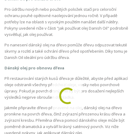
Pro údržbu nových nebo použitých položek stačí pro celoroční
ochranu pouhé opětovné naolejování jednou ročně. V případě
potřeby lze na oblasti s vysokým použitím nanášet další nátěry.
Pokyny uvedené níže v části "jak používat olej Danish Oil" podrobně
vysvětlují, jak olej používat.
Po nanesení dánský olej na dřevo pomůže dřevu odpuzovat tekuté
skvrny a rozlití a také ochrání dřevo před opotřebením. Díky tomu je
Danish Oil ideální pro údržbu dřeva.
Dánský olej pro obnovu dřeva
Při restaurování starých kusů dřeva je důležité, abyste před aplikací
oleje odstranili všechny předchozí oleje, vosky nebo povrchové
úpravy. Pokud je povrch drsný, měl by být pro dosažení nejlepších
výsledků nejprve obroušen do hladka.
Jakmile připravíte dřevo připravené na olej, dánský olej na dřevo
pronikne na povrch dřeva, čímž zvýrazní přirozenou krásu dřeva a
zvýrazní kresbu. Přeměna dřeva pomocí dánského oleje může být
poměrně dramatická a vytváří krásný saténový povrch. Viz níže
uvedené pokyny, jak aplikovat dánský olej.