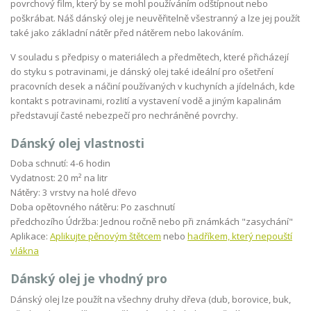
povrchový film, který by se mohl používáním odštípnout nebo
poškrábat. Náš dánský olej je neuvěřitelně všestranný a lze jej použít
také jako základní nátěr před nátěrem nebo lakováním.
V souladu s předpisy o materiálech a předmětech, které přicházejí
do styku s potravinami, je dánský olej také ideální pro ošetření
pracovních desek a náčiní používaných v kuchyních a jídelnách, kde
kontakt s potravinami, rozlití a vystavení vodě a jiným kapalinám
představují časté nebezpečí pro nechráněné povrchy.
Dánský olej vlastnosti
Doba schnutí: 4-6 hodin
Vydatnost: 20 m² na litr
Nátěry: 3 vrstvy na holé dřevo
Doba opětovného nátěru: Po zaschnutí
předchozího Údržba: Jednou ročně nebo při známkách "zasychání"
Aplikace:
Aplikujte pěnovým štětcem
nebo
hadříkem, který nepouští
vlákna
Dánský olej je vhodný pro
Dánský olej lze použít na všechny druhy dřeva (dub, borovice, buk,