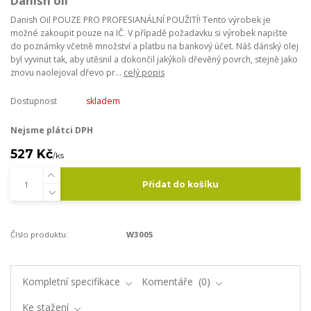
Danish oil
Danish Oil POUZE PRO PROFESIANÁLNÍ POUŽITÍ! Tento výrobek je
možné zakoupit pouze na IČ. V případě požadavku si výrobek napište
do poznámky včetně množství a platbu na bankový účet. Náš dánský olej
byl vyvinut tak, aby utěsnil a dokončil jakýkoli dřevěný povrch, stejně jako
znovu naolejoval dřevo pr...
celý popis
Dostupnost
skladem
Nejsme plátci DPH
527 Kč
/
ks
Přidat do košíku
Číslo produktu:
W3005
Kompletní specifikace
Komentáře
0
Ke stažení