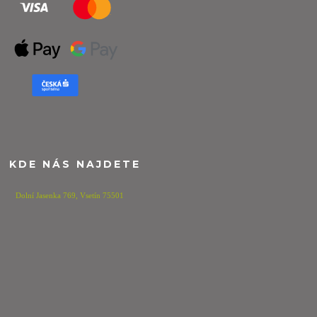
KDE NÁS NAJDETE
Dolní Jasenka 769,
Vsetín 75501