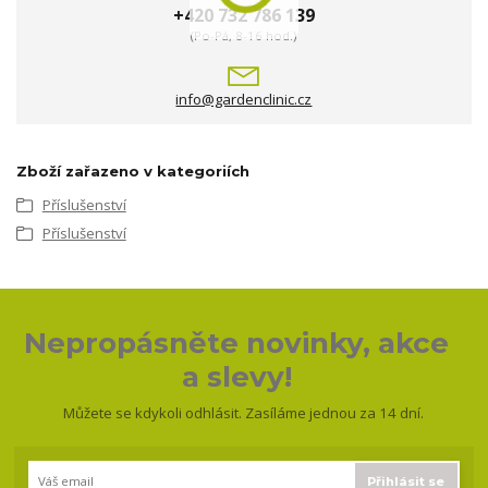
+420 732 786 139
(Po-Pá, 8-16 hod.)
info@gardenclinic.cz
Zboží zařazeno v kategoriích
Příslušenství
Příslušenství
Nepropásněte novinky, akce
a slevy!
Můžete se kdykoli odhlásit. Zasíláme jednou za 14 dní.
Přihlásit se