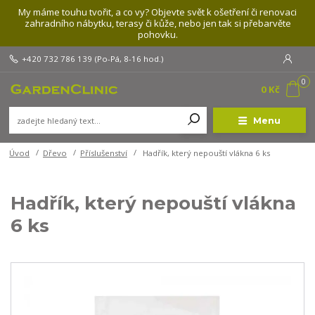
My máme touhu tvořit, a co vy? Objevte svět k ošetření či renovaci
zahradního nábytku, terasy či kůže, nebo jen tak si přebarvěte
pohovku.
+420 732 786 139
(Po-Pá, 8-16 hod.)
0
0 Kč
Menu
Úvod
Dřevo
Příslušenství
Hadřík, který nepouští vlákna 6 ks
Hadřík, který nepouští vlákna
6 ks