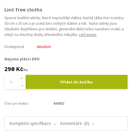
Lint free cloths
Vysoce kvalitní utěrky, které nepouštějí vlákna. Každá látka má rozměry
30 cm x 30 cm a je zcela bez volných vláken a nití. Naše utěrky jsou
ideálním doplňkem pro leštění, generální úklid nebo nanášení vosků a
olejů na všechny druhy dřevěného nábytku.
celý popis
Dostupnost
skladem
Nejsme plátci DPH
298 Kč
/
ks
Přidat do košíku
Číslo produktu:
A6002
Kompletní specifikace
Komentáře
0