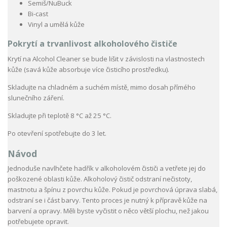
Semiš/NuBuck
Bi-cast
Vinyl a umělá kůže
Pokrytí a trvanlivost alkoholového čističe
Krytí na Alcohol Cleaner se bude lišit v závislosti na vlastnostech
kůže (savá kůže absorbuje více čisticího
prostředku).
Skladujte na chladném a suchém místě, mimo dosah přímého
slunečního záření.
Skladujte při teplotě 8 °C až 25 °C.
Po otevření spotřebujte do 3 let.
Návod
Jednoduše navlhčete hadřík v alkoholovém čističi a vetřete jej do
poškozené oblasti kůže. Alkoholový čistič odstraní nečistoty,
mastnotu a špínu z povrchu kůže. Pokud je povrchová úprava slabá,
odstraní se i část barvy. Tento proces je nutný k přípravě kůže na
barvení a opravy. Měli byste vyčistit o něco větší plochu, než jakou
potřebujete opravit.