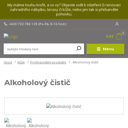
My máme touhu tvořit, a co vy? Objevte svět k ošetření či renovaci
zahradního nábytku, terasy či kůže, nebo jen tak si přebarvěte
pohovku.
+420 732 786 139
(Po-Pá, 8-16 hod.)
0
0 Kč
Menu
Úvod
Kůže
Profesionální produkty
Alkoholový čistič
Alkoholový čistič