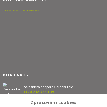
KDE NÁS NAJDETE
Dolní Jasenka 769,
Vsetín 75501
KONTAKTY
Zákaznická podpora GardenClinic
+420 732 786 139
(Po-Pá, 8-16 hod.)
Zpracování cookies