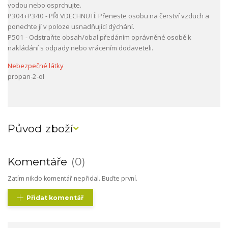
vodou nebo osprchujte.
P304+P340 - PŘI VDECHNUTÍ: Přeneste osobu na čerství vzduch a
ponechte jí v poloze usnadňující dýchání.
P501 - Odstraňte obsah/obal předáním oprávněné osobě k
nakládání s odpady nebo vrácením dodaveteli.
Nebezpečné látky
propan-2-ol
Původ zboží
Komentáře
0
Zatím nikdo komentář nepřidal. Buďte první.
Přidat komentář