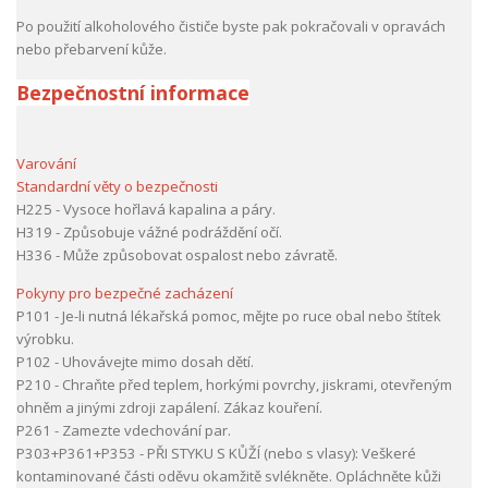
Po použití alkoholového čističe byste pak pokračovali v opravách
nebo přebarvení kůže.
Bezpečnostní informace
Varování
Standardní věty o bezpečnosti
H225 - Vysoce hořlavá kapalina a páry.
H319 - Způsobuje vážné podráždění očí.
H336 - Může způsobovat ospalost nebo závratě.
Pokyny pro bezpečné zacházení
P101 - Je-li nutná lékařská pomoc, mějte po ruce obal nebo štítek
výrobku.
P102 - Uhovávejte mimo dosah dětí.
P210 - Chraňte před teplem, horkými povrchy, jiskrami, otevřeným
ohněm a jinými zdroji zapálení. Zákaz kouření.
P261 - Zamezte vdechování par.
P303+P361+P353 - PŘI STYKU S KŮŽÍ (nebo s vlasy): Veškeré
kontaminované části oděvu okamžitě svlékněte. Opláchněte kůži