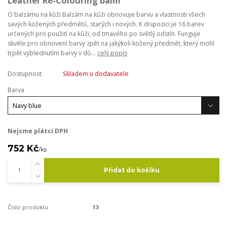
Leather Re-Colouring balm
O balzámu na kůži Balzám na kůži obnovuje barvu a vlastnosti všech
savých kožených předmětů, starých i nových. K dispozici je 16 barev
určených pro použití na kůži, od tmavého po světlý odstín. Funguje
skvěle pro obnovení barvy zpět na jakýkoli kožený předmět, který mohl
trpět vyblednutím barvy v dů...
celý popis
Dostupnost
Skladem u dodavatele
Barva
Nejsme plátci DPH
752 Kč
/
ks
Přidat do košíku
Číslo produktu:
13