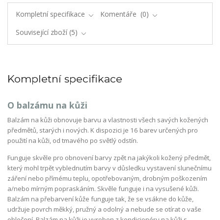
Kompletní specifikace
Komentáře
0
Související zboží
5
Kompletní specifikace
O balzámu na kůži
Balzám na kůži obnovuje barvu a vlastnosti všech savých kožených
předmětů, starých i nových. K dispozici je 16 barev určených pro
použití na kůži, od tmavého po světlý odstín.
Funguje skvěle pro obnovení barvy zpět na jakýkoli kožený předmět,
který mohl trpět vyblednutím barvy v důsledku vystavení slunečnímu
záření nebo přímému teplu, opotřebovaným, drobným poškozením
a/nebo mírným popraskáním. Skvěle funguje i na vysušené kůži.
Balzám na přebarvení kůže funguje tak, že se vsákne do kůže,
udržuje povrch měkký, pružný a odolný a nebude se otírat o vaše
oblečení. Balzám na kůži je vyroben z kondicionéru na kůži s