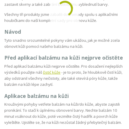
zastavit skvrny a také zabrání budoucímu vyblednutí barvy.
Všechny tři produkty jsme zabalili dohromady spolu s aplikačními
houbičkami do naší kompletní sady pro obnovu kůže.
Návod
Tyto snadno srozumitelné pokyny vám ukážou, jak je možné zcela
obnovit kůži pomocí našeho balzámu na kůži.
Před aplikací balzámu na kůži nejprve očistěte
Před aplikací balzámu kůži nejprve očistěte. Pro dosažení nejlepších
výsledků použijte náš
čistič kůže
- je to proto, že hloubkově čistí kůži,
aby odstranil všechny nečistoty, ale také otevírá póry kůže, takže
balzám na kůži lépe zachytí.
Aplikace balzámu na kůži
Krouživými pohyby vetřete balzám na kůži/do kůže, abyste zajistili
pronikání. To stačí k úplnému obnovení barvy. Nechte balzám 10
minut vsáknout do kůže, poté vezměte čistý hadřík a povrch kůže
vyleštěte. Ujistěte se, že na kůži nezůstal žádný přebytečný balzám.