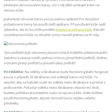
přidaným obnovovačem barvy, což z něj dělá vynikající krém na
obnovu kůže.
Jednoduše obnovte barvu pouze jednou aplikací! Pro dosažení
požadované barvy lze použít další aplikace. Při používání kůže opět
vybledne, ale to lze snížit použitím
krému na ochranu kůže
. Balzám
na přebarvení kůže se obvykle znovu nanáší jednou za tři roky.
Tyto polštáře byly obnoveny pomocí tmavě hnědého přebarvovacího
balzámu a ukazují rozdíl s jednou vrstvou (prostřední polštář), dvěma
vrstvami (pravý polštář) a původní (levý polštář)
POZNÁMKA:
Na oděrky a škrábance bude Recoloring Balm fungovat
pouze v případě, že škrábanec má světlejší barvu než kůže. To
umožní, aby se balzám vsákl do oděrky nebo škrábance a prolnul s
poškozením. Pokud je oděrka nebo škrábanec tmavší než okolí,
budete potřebovat kompletní sadu na opravu kůže. Stále můžete
použít Recoloring Balm, abyste obnovili barvu zbytku vašeho
předmětu.
POZNÁMKA:
U světlejších skvrn bude balzám na kůži fungovat