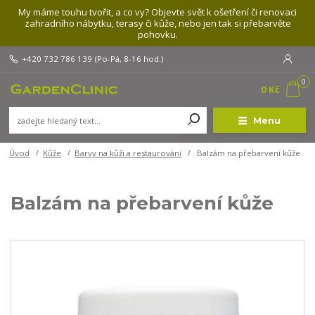
My máme touhu tvořit, a co vy? Objevte svět k ošetření či renovaci
zahradního nábytku, terasy či kůže, nebo jen tak si přebarvěte
pohovku.
+420 732 786 139
(Po-Pá, 8-16 hod.)
0
0 Kč
Menu
Úvod
Kůže
Barvy na kůži a restaurování
Balzám na přebarvení kůže
Balzám na přebarvení kůže