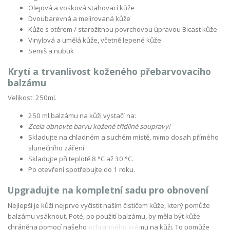
Olejová a vosková stahovací kůže
Dvoubarevná a melírovaná kůže
Kůže s otěrem / starožitnou povrchovou úpravou Bicast kůže
Vinylová a umělá kůže, včetně lepené kůže
Semiš a nubuk
Krytí a trvanlivost koženého přebarvovacího
balzámu
Velikost: 250ml.
250 ml balzámu na kůži vystačí na:
Zcela obnovte barvu kožené třídílné soupravy!
Skladujte na chladném a suchém místě, mimo dosah přímého
slunečního záření.
Skladujte při teplotě 8 °C až 30 °C.
Po otevření spotřebujte do 1 roku.
Upgradujte na kompletní sadu pro obnovení
Nejlepší je kůži nejprve vyčistit naším čističem kůže, který pomůže
balzámu vsáknout. Poté, po použití balzámu, by měla být kůže
chráněna pomocí našeho ochranného krému na kůži. To pomůže