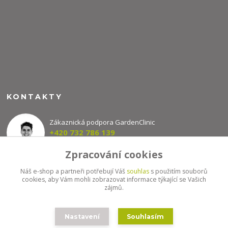
KONTAKTY
Zákaznická podpora GardenClinic
+420 732 786 139
(Po-Pá, 8-16 hod.)
Zpracování cookies
info@gardenclinic.cz
Náš e-shop a partneři potřebují Váš
souhlas
s použitím souborů
cookies, aby Vám mohli zobrazovat informace týkající se Vašich
zájmů.
Nastavení
Souhlasím