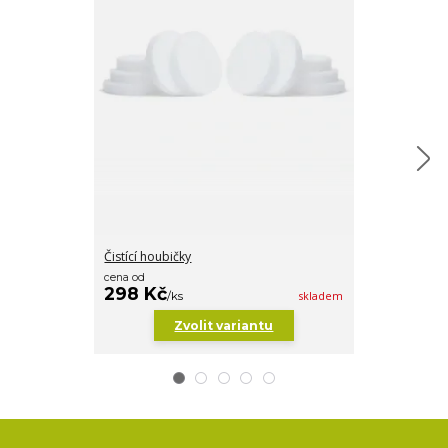
Čistící houbičky
Čistící kartáč
cena od
298 Kč
298 Kč
/
ks
/
ks
skladem
Zvolit variantu