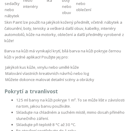
Skin Paint lze použít na jakýkoli kožený předmět, včetně: nábytek a
čalounění, boty, tenisky a veškerá další obuv, kabelky, interiéry
automobilů, kůže na motorky, oblečení a další předměty vyrobené z
kůže!
Barva na kůži má vynikající krytí, bílá barva na kůži pokryje černou
kůži v jedné aplikaci! Použijte jej pro:
Jakýkoli kus kůže, vinylu nebo umělé kůže
Malování vlastních kreativních návrhů nebo log
Můžete dokonce malovat detailní scény a obrázky
Pokrytí a trvanlivost
125 ml barvy na kůži pokryje 1 m². To se může lišit v závislosti
na tom, jakou barvu používáte.
Skladujte na chladném a suchém místě, mimo dosah přímého
slunečního záření.
Skladujte při teplotě 8 °C až 30 °C.
Po otevření spotřebujte do 1 roku.