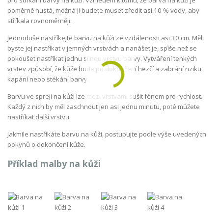
poměrně hustá, možná ji budete muset zředit asi 10 % vody, aby
stříkala rovnoměrněji.
Jednoduše nastříkejte barvu na kůži ze vzdálenosti asi 30 cm. Měli
byste jej nastříkat v jemných vrstvách a nanášet je, spíše než se
pokoušet nastříkat jednu silnou vrstvu barvy. Vytváření tenkých
vrstev způsobí, že kůže bude po dokončení hezčí a zabrání riziku
kapání nebo stékání barvy.
Barvu ve spreji na kůži lze mezi vrstvami sušit fénem pro rychlost.
Každý z nich by měl zaschnout jen asi jednu minutu, poté můžete
nastříkat další vrstvu.
Jakmile nastříkáte barvu na kůži, postupujte podle výše uvedených
pokynů o dokončení kůže.
Příklad malby na kůži