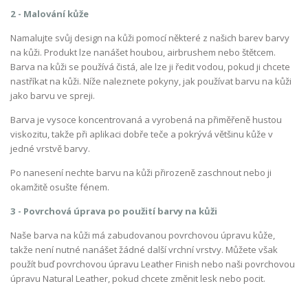
2 - Malování kůže
Namalujte svůj design na kůži pomocí některé z našich barev barvy
na kůži. Produkt lze nanášet houbou, airbrushem nebo štětcem.
Barva na kůži se používá čistá, ale lze ji ředit vodou, pokud ji chcete
nastříkat na kůži. Níže naleznete pokyny, jak používat barvu na kůži
jako barvu ve spreji.
Barva je vysoce koncentrovaná a vyrobená na přiměřeně hustou
viskozitu, takže při aplikaci dobře teče a pokrývá většinu kůže v
jedné vrstvě barvy.
Po nanesení nechte barvu na kůži přirozeně zaschnout nebo ji
okamžitě osušte fénem.
3 - Povrchová úprava po použití barvy na kůži
Naše barva na kůži má zabudovanou povrchovou úpravu kůže,
takže není nutné nanášet žádné další vrchní vrstvy. Můžete však
použít buď povrchovou úpravu Leather Finish nebo naši povrchovou
úpravu Natural Leather, pokud chcete změnit lesk nebo pocit.