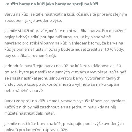
Použití barvy na kůži jako barvy ve spreji na kůži
Barvu na kůži lze také nastříkat na kůži. Kůži musíte připravit stejným
způsobem, jak je uvedeno výše.
Jakmile si kůži připravíte, můžete na ni nastříkat barvu. Pro dosažení
nejlepších výsledků použijte náš Airbrush. To bylo speciálně
navrženo pro stříkání barvy na kůži. Vzhledem k tomu, že barva na
kůži je poměrně hustá, možná ji budete muset zředit asi 10 % vody,
aby se stříkala rovnoměrněji.
Jednoduše nastříkejte barvu na kůži na kůži ze vzdálenosti asi 30
cm. Měli byste jej nastříkat v jemných vrstvách a vytvořit je, spíše než
se snažit nastříkat jednu silnou vrstvu barvy. Vytvořením tenkých
vrstev bude kůže po dokončení hezčí a vyhnete se riziku kapání
nebo náběhů v barvě.
Barvu ve spreji na kůži lze mezi vrstvami vysušit fénem pro rychlost;
Každý z nich by měl zaschnout jen asi jednu minutu, kdy na něj
můžete nastříkat další nátěr.
Jakmile nastříkáte barvu na kůži, postupujte podle výše uvedených
pokynů pro konečnou úpravu kůže.