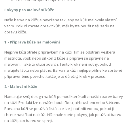
Pokyny pro malování kůže
Naše barva na kůži je navržena tak, aby na kůži malovala vlastní
vzory. Pokud chcete opravit kůži, měli byste použít naši sadu na
opravu kůže.
1 - Příprava kůže na malování
Nejprve kůži otřete přípravkem na kůži. Tím se odstraní veškerá
mastnota, vosk nebo silikon z kůže a připraví se správně na
malování. Také to otupí povrch. Tento krok není nutný, pokud
malujete látku nebo plátno. Barva na kůži nejlépe přilne ke správně
připravenému povrchu, takže je to důležitý krok v procesu.
2 - Malování kůže
Namalujte svůj design na kůži pomocí kterékoli z našich barev barvy
na kůži. Produkt lze nanášet houbičkou, airbrushem nebo štětcem.
Barva na kůži se používá čistá, ale lze ji naředit vodou, pokud ji
chcete nastříkat na kůži. Níže naleznete pokyny, jak používat barvu
na kůži jako barvu ve spreji.