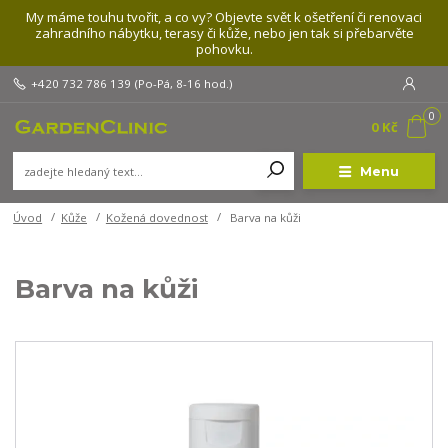
My máme touhu tvořit, a co vy? Objevte svět k ošetření či renovaci
zahradního nábytku, terasy či kůže, nebo jen tak si přebarvěte
pohovku.
+420 732 786 139
(Po-Pá, 8-16 hod.)
0
0 Kč
Menu
Úvod
Kůže
Kožená dovednost
Barva na kůži
Barva na kůži