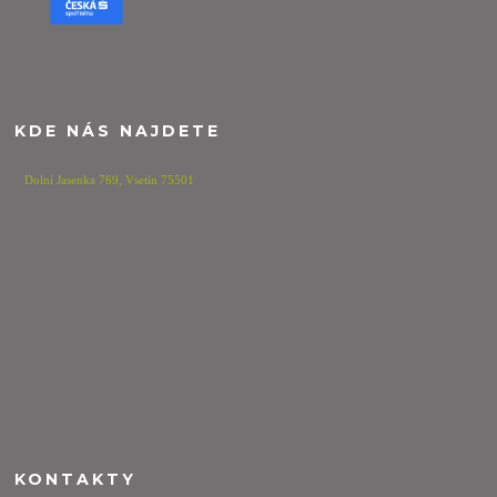
KDE NÁS NAJDETE
Dolní Jasenka 769,
Vsetín 75501
KONTAKTY