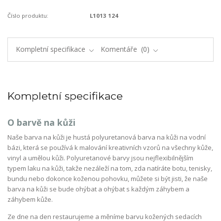
Číslo produktu:
L1013 124
Kompletní specifikace
Komentáře
0
Kompletní specifikace
O barvě na kůži
Naše barva na kůži je hustá polyuretanová barva na kůži na vodní
bázi, která se používá k malování kreativních vzorů na všechny kůže,
vinyl a umělou kůži. Polyuretanové barvy jsou nejflexibilnějším
typem laku na kůži, takže nezáleží na tom, zda natíráte botu, tenisky,
bundu nebo dokonce koženou pohovku, můžete si být jisti, že naše
barva na kůži se bude ohýbat a ohýbat s každým záhybem a
záhybem kůže.
Ze dne na den restaurujeme a měníme barvu kožených sedacích