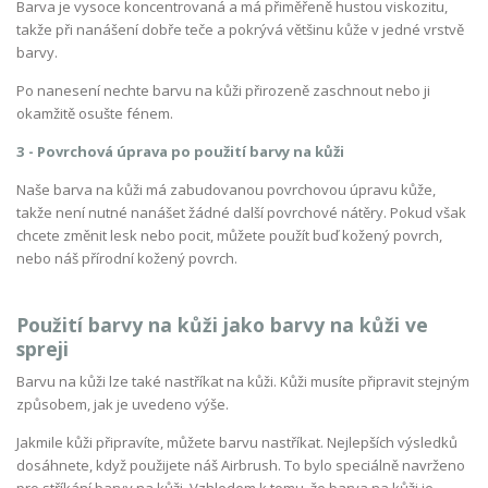
Barva je vysoce koncentrovaná a má přiměřeně hustou viskozitu,
takže při nanášení dobře teče a pokrývá většinu kůže v jedné vrstvě
barvy.
Po nanesení nechte barvu na kůži přirozeně zaschnout nebo ji
okamžitě osušte fénem.
3 - Povrchová úprava po použití barvy na kůži
Naše barva na kůži má zabudovanou povrchovou úpravu kůže,
takže není nutné nanášet žádné další povrchové nátěry. Pokud však
chcete změnit lesk nebo pocit, můžete použít buď kožený povrch,
nebo náš přírodní kožený povrch.
Použití barvy na kůži jako barvy na kůži ve
spreji
Barvu na kůži lze také nastříkat na kůži. Kůži musíte připravit stejným
způsobem, jak je uvedeno výše.
Jakmile kůži připravíte, můžete barvu nastříkat. Nejlepších výsledků
dosáhnete, když použijete náš Airbrush. To bylo speciálně navrženo
pro stříkání barvy na kůži. Vzhledem k tomu, že barva na kůži je