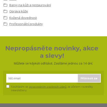
Barvy na kůži a restaurování
Oprava kůže
Kožená dovednost
Profesionální produkty
Nepropásněte novinky, akce
a slevy!
Můžete se kdykoli odhlásit. Zasíláme jednou za 14 dní.
Přihlásit se
Souhlasím se
zpracováním osobních údajů
za účelem rozesílky
newsletteru.