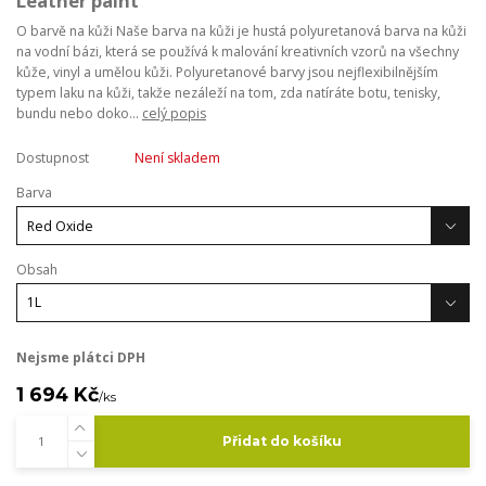
Leather paint
O barvě na kůži Naše barva na kůži je hustá polyuretanová barva na kůži
na vodní bázi, která se používá k malování kreativních vzorů na všechny
kůže, vinyl a umělou kůži. Polyuretanové barvy jsou nejflexibilnějším
typem laku na kůži, takže nezáleží na tom, zda natíráte botu, tenisky,
bundu nebo doko...
celý popis
Dostupnost
Není skladem
Barva
Obsah
Nejsme plátci DPH
1 694 Kč
/
ks
Přidat do košíku