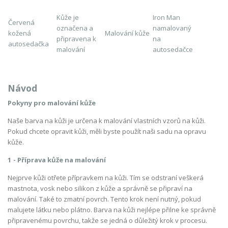
Kůže je
Iron Man
Červená
označena a
namalovaný
kožená
Malování kůže
připravena k
na
autosedačka
malování
autosedačce
Návod
Pokyny pro malování kůže
Naše barva na kůži je určena k malování vlastních vzorů na kůži.
Pokud chcete opravit kůži, měli byste použít naši sadu na opravu
kůže.
1 - Příprava kůže na malování
Nejprve kůži otřete přípravkem na kůži. Tím se odstraní veškerá
mastnota, vosk nebo silikon z kůže a správně se připraví na
malování. Také to zmatní povrch. Tento krok není nutný, pokud
malujete látku nebo plátno. Barva na kůži nejlépe přilne ke správně
připravenému povrchu, takže se jedná o důležitý krok v procesu.