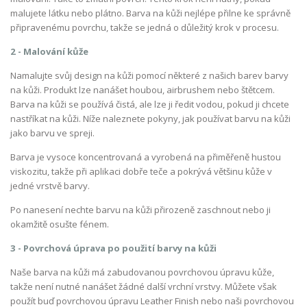
malujete látku nebo plátno. Barva na kůži nejlépe přilne ke správně
připravenému povrchu, takže se jedná o důležitý krok v procesu.
2 - Malování kůže
Namalujte svůj design na kůži pomocí některé z našich barev barvy
na kůži. Produkt lze nanášet houbou, airbrushem nebo štětcem.
Barva na kůži se používá čistá, ale lze ji ředit vodou, pokud ji chcete
nastříkat na kůži. Níže naleznete pokyny, jak používat barvu na kůži
jako barvu ve spreji.
Barva je vysoce koncentrovaná a vyrobená na přiměřeně hustou
viskozitu, takže při aplikaci dobře teče a pokrývá většinu kůže v
jedné vrstvě barvy.
Po nanesení nechte barvu na kůži přirozeně zaschnout nebo ji
okamžitě osušte fénem.
3 - Povrchová úprava po použití barvy na kůži
Naše barva na kůži má zabudovanou povrchovou úpravu kůže,
takže není nutné nanášet žádné další vrchní vrstvy. Můžete však
použít buď povrchovou úpravu Leather Finish nebo naši povrchovou