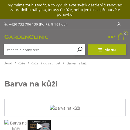
My máme touhu tvořit, a co vy? Objevte svět k ošetření či renovaci
zahradního nábytku, terasy či kůže, nebo jen tak si přebarvěte
pohovku.
+420 732 786 139
(Po-Pá, 8-16 hod.)
0
0 Kč
Menu
Úvod
Kůže
Kožená dovednost
Barva na kůži
Barva na kůži