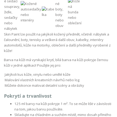
Skin Paint lze použít na jakýkoli kožený předmět, včetně: nábytek a
čalounění, boty, tenisky a veškerá další obuv, kabelky, interiéry
automobilů, kůže na motorky, oblečení a další předměty vyrobené z
kůže!
Barva na kůži má vynikající krytí, bílá barva na kůži pokryje černou
kůži v jedné aplikaci! Použijte jej pro:
Jakýkoli kus kůže, vinylu nebo umělé kůže
Malování vlastních kreativních návrhů nebo log
Můžete dokonce malovat detailní scény a obrázky
Pokrytí a trvanlivost
125 ml barvy na kůži pokryje 1 m². To se může lišit v závislosti
na tom, jakou barvu používáte.
Skladujte na chladném a suchém místě, mimo dosah přímého