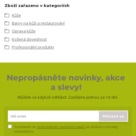
Zboží zařazeno v kategoriích
Kůže
Barvy na kůži a restaurování
Oprava kůže
Kožená dovednost
Profesionální produkty
Nepropásněte novinky, akce
a slevy!
Můžete se kdykoli odhlásit. Zasíláme jednou za 14 dní.
Přihlásit se
Souhlasím se
zpracováním osobních údajů
za účelem rozesílky
newsletteru.