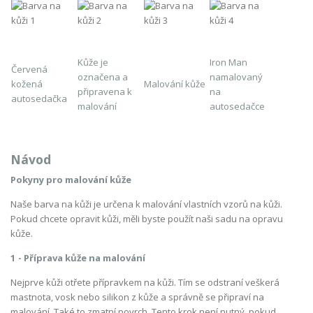
Kůže je
Iron Man
Červená
označena a
namalovaný
kožená
Malování kůže
připravena k
na
autosedačka
malování
autosedačce
Návod
Pokyny pro malování kůže
Naše barva na kůži je určena k malování vlastních vzorů na kůži.
Pokud chcete opravit kůži, měli byste použít naši sadu na opravu
kůže.
1 - Příprava kůže na malování
Nejprve kůži otřete přípravkem na kůži. Tím se odstraní veškerá
mastnota, vosk nebo silikon z kůže a správně se připraví na
malování. Také to zmatní povrch. Tento krok není nutný, pokud