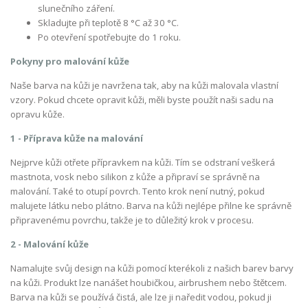
slunečního záření.
Skladujte při teplotě 8 °C až 30 °C.
Po otevření spotřebujte do 1 roku.
Pokyny pro malování kůže
Naše barva na kůži je navržena tak, aby na kůži malovala vlastní
vzory. Pokud chcete opravit kůži, měli byste použít naši sadu na
opravu kůže.
1 - Příprava kůže na malování
Nejprve kůži otřete přípravkem na kůži. Tím se odstraní veškerá
mastnota, vosk nebo silikon z kůže a připraví se správně na
malování. Také to otupí povrch. Tento krok není nutný, pokud
malujete látku nebo plátno. Barva na kůži nejlépe přilne ke správně
připravenému povrchu, takže je to důležitý krok v procesu.
2 - Malování kůže
Namalujte svůj design na kůži pomocí kterékoli z našich barev barvy
na kůži. Produkt lze nanášet houbičkou, airbrushem nebo štětcem.
Barva na kůži se používá čistá, ale lze ji naředit vodou, pokud ji