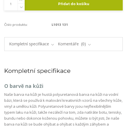
Přidat do košíku
Číslo produktu:
L1013 131
Kompletní specifikace
Komentáře
0
Kompletní specifikace
O barvě na kůži
Naše barva na kůži je hustá polyuretanová barva na kůži na vodní
bázi, která se používá k malování kreativních vzorů na všechny kůže,
vinyl a umělou kůži. Polyuretanové barvy jsou nejflexibilnějším
typem laku na kůži, takže nezáleží na tom, zda natíráte botu, tenisky,
bundu nebo dokonce koženou pohovku, můžete si být jisti, že naše
barva na kůži se bude ohýbat a ohýbat s každým záhybem a