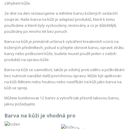
záhybem kůže.
Ze dne na den restaurujeme a měníme barvu kožených sedacích
souprav. Naše barva na kůži je adaptací produktů, které k tomu
používáme a které byly vyzkoušeny, testovány a co je důležitější,
používány po mnoho let bez poruch.
Barva na kůži je primárně určena k vytváření kreativních vzorů na
kožených předmětech, pokud si přejete obnovit barvu, opravit ztrátu
barvy nebo poškození kůže, budete muset použít jeden z našich
produktů na opravu kůže.
Barva na kůži se samotěsní, takže je odolný proti oděru a poškrábání
bez nutnosti nanášet další povrchovou úpravu. Může být aplikován
na kůži štětcem nebo houbou nebo nastříkán na kůži jako barva na
kůži ve spreji.
Můžete kombinovat 12 barev a vytvořit tak přesně takovou barvu,
jakou požadujete.
Barva na kůži je vhodná pro