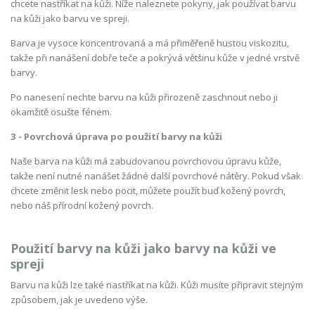
chcete nastříkat na kůži. Níže naleznete pokyny, jak používat barvu
na kůži jako barvu ve spreji.
Barva je vysoce koncentrovaná a má přiměřeně hustou viskozitu,
takže při nanášení dobře teče a pokrývá většinu kůže v jedné vrstvě
barvy.
Po nanesení nechte barvu na kůži přirozeně zaschnout nebo ji
okamžitě osušte fénem.
3 - Povrchová úprava po použití barvy na kůži
Naše barva na kůži má zabudovanou povrchovou úpravu kůže,
takže není nutné nanášet žádné další povrchové nátěry. Pokud však
chcete změnit lesk nebo pocit, můžete použít buď kožený povrch,
nebo náš přírodní kožený povrch.
Použití barvy na kůži jako barvy na kůži ve
spreji
Barvu na kůži lze také nastříkat na kůži. Kůži musíte připravit stejným
způsobem, jak je uvedeno výše.