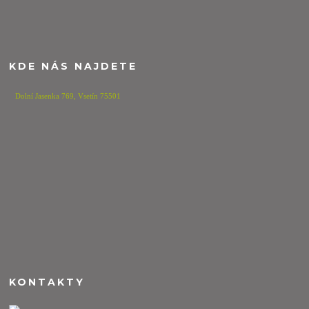
KDE NÁS NAJDETE
Dolní Jasenka 769,
Vsetín 75501
KONTAKTY