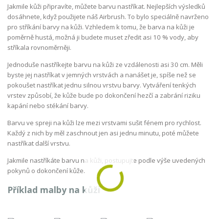
Jakmile kůži připravíte, můžete barvu nastříkat. Nejlepších výsledků
dosáhnete, když použijete náš Airbrush. To bylo speciálně navrženo
pro stříkání barvy na kůži. Vzhledem k tomu, že barva na kůži je
poměrně hustá, možná ji budete muset zředit asi 10 % vody, aby
stříkala rovnoměrněji.
Jednoduše nastříkejte barvu na kůži ze vzdálenosti asi 30 cm. Měli
byste jej nastříkat v jemných vrstvách a nanášet je, spíše než se
pokoušet nastříkat jednu silnou vrstvu barvy. Vytváření tenkých
vrstev způsobí, že kůže bude po dokončení hezčí a zabrání riziku
kapání nebo stékání barvy.
Barvu ve spreji na kůži lze mezi vrstvami sušit fénem pro rychlost.
Každý z nich by měl zaschnout jen asi jednu minutu, poté můžete
nastříkat další vrstvu.
Jakmile nastříkáte barvu na kůži, postupujte podle výše uvedených
pokynů o dokončení kůže.
Příklad malby na kůži