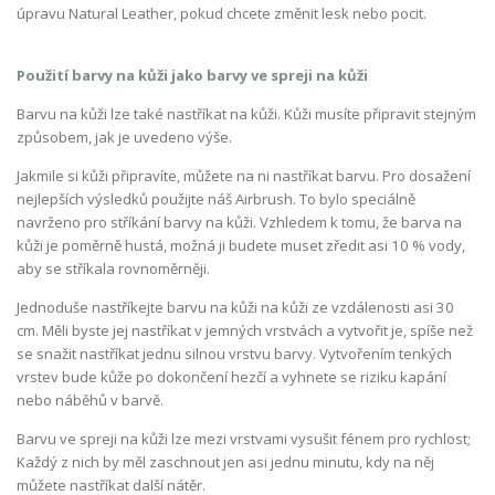
úpravu Natural Leather, pokud chcete změnit lesk nebo pocit.
Použití barvy na kůži jako barvy ve spreji na kůži
Barvu na kůži lze také nastříkat na kůži. Kůži musíte připravit stejným
způsobem, jak je uvedeno výše.
Jakmile si kůži připravíte, můžete na ni nastříkat barvu. Pro dosažení
nejlepších výsledků použijte náš Airbrush. To bylo speciálně
navrženo pro stříkání barvy na kůži. Vzhledem k tomu, že barva na
kůži je poměrně hustá, možná ji budete muset zředit asi 10 % vody,
aby se stříkala rovnoměrněji.
Jednoduše nastříkejte barvu na kůži na kůži ze vzdálenosti asi 30
cm. Měli byste jej nastříkat v jemných vrstvách a vytvořit je, spíše než
se snažit nastříkat jednu silnou vrstvu barvy. Vytvořením tenkých
vrstev bude kůže po dokončení hezčí a vyhnete se riziku kapání
nebo náběhů v barvě.
Barvu ve spreji na kůži lze mezi vrstvami vysušit fénem pro rychlost;
Každý z nich by měl zaschnout jen asi jednu minutu, kdy na něj
můžete nastříkat další nátěr.