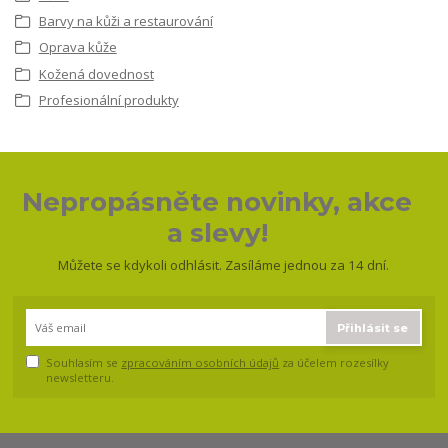
Barvy na kůži a restaurování
Oprava kůže
Kožená dovednost
Profesionální produkty
Nepropásněte novinky, akce
a slevy!
Můžete se kdykoli odhlásit. Zasíláme jednou za 14 dní.
Přihlásit se
Souhlasím se
zpracováním osobních údajů
za účelem rozesílky
newsletteru.