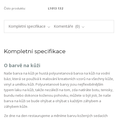
Číslo produktu:
L1013 132
Kompletní specifikace
Komentáře
0
Kompletní specifikace
O barvě na kůži
Naše barva na kůži je hustá polyuretanová barva na kůži na vodní
bázi, která se používá k malování kreativních vzorů na všechny kůže,
vinyl a umělou kůži. Polyuretanové barvy jsou nejflexibilnějším
typem laku na kůži, takže nezáleží na tom, zda natíráte botu, tenisky,
bundu nebo dokonce koženou pohovku, můžete si být jisti, že naše
barva na kůži se bude ohýbat a ohýbat s každým záhybem a
záhybem kůže.
Ze dne na den restaurujeme a měníme barvu kožených sedacích