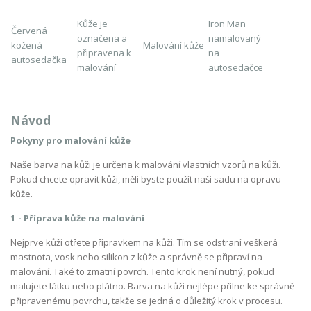
Kůže je
Iron Man
Červená
označena a
namalovaný
kožená
Malování kůže
připravena k
na
autosedačka
malování
autosedačce
Návod
Pokyny pro malování kůže
Naše barva na kůži je určena k malování vlastních vzorů na kůži.
Pokud chcete opravit kůži, měli byste použít naši sadu na opravu
kůže.
1 - Příprava kůže na malování
Nejprve kůži otřete přípravkem na kůži. Tím se odstraní veškerá
mastnota, vosk nebo silikon z kůže a správně se připraví na
malování. Také to zmatní povrch. Tento krok není nutný, pokud
malujete látku nebo plátno. Barva na kůži nejlépe přilne ke správně
připravenému povrchu, takže se jedná o důležitý krok v procesu.