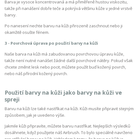
Barva je vysoce koncentrovaná a má přiměřeně hustou viskozitu,
takže při nanášení dobře teče a pokrývá většinu kůže v jedné vrstvě
barvy.
Po nanesení nechte barvu na kůži přirozeně zaschnout nebo ji
okamžitě osušte fénem.
3 - Povrchová úprava po použití barvy na kůži
Naše barva na kůži má zabudovanou povrchovou úpravu kůže,
takže není nutné nanášet žádné další povrchové nátěry. Pokud však
chcete změnit lesk nebo pocit, můžete použít buď kožený povrch,
nebo náš přírodní kožený povrch.
Použití barvy na kůži jako barvy na kůži ve
spreji
Barvu na kůži lze také nastříkat na kůži. Kůži musíte připravit stejným
způsobem, jak je uvedeno výše.
Jakmile kůži připravíte, můžete barvu nastříkat. Nejlepších výsledků
dosáhnete, když použijete náš Airbrush. To bylo speciálně navrženo
pro stříkání barvy na kůži. Vzhledem k tomu, že barva na kůži je