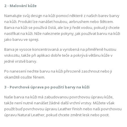
2 - Malování kůže
Namalujte svůj design na kůži pomocí některé z našich barev barvy
na kůži. Produkt lze nanášet houbou, airbrushem nebo štětcem.
Barva na kůži se používá čistá, ale lze ji ředit vodou, pokud ji chcete
nastříkat na kůži. Níže naleznete pokyny, jak používat barvu na kůži
jako barvu ve spreji.
Barva je vysoce koncentrovaná a vyrobená na přiměřeně hustou
viskozitu, takže při aplikaci dobře teče a pokrývá většinu kůže v
jedné vrstvě barvy.
Po nanesení nechte barvu na kůži přirozeně zaschnout nebo ji
okamžitě osušte fénem.
3 - Povrchová úprava po použití barvy na kůži
Naše barva na kůži má zabudovanou povrchovou úpravu kůže,
takže není nutné nanášet žádné další vrchní vrstvy. Můžete však
použít buď povrchovou úpravu Leather Finish nebo naši povrchovou
úpravu Natural Leather, pokud chcete změnit lesk nebo pocit.