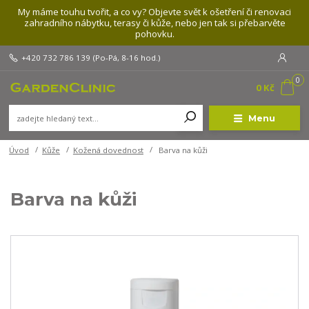
My máme touhu tvořit, a co vy? Objevte svět k ošetření či renovaci
zahradního nábytku, terasy či kůže, nebo jen tak si přebarvěte
pohovku.
+420 732 786 139
(Po-Pá, 8-16 hod.)
0
0 Kč
Menu
Úvod
Kůže
Kožená dovednost
Barva na kůži
Barva na kůži