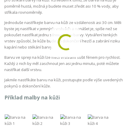
poměrně hustá, možná ji budete muset zředit asi 10 % vody, aby
stříkala rovnoměrněji.
Jednoduše nastříkejte barvu na kůži ze vzdálenosti asi 30 cm. Měli
byste jej nastříkat v jemných vrstvách a nanášet je, spíše než se
pokoušet nastříkat jednu silnou vrstvu barvy. Vytváření tenkých
vrstev způsobí, že kůže bude po dokončení hezčí a zabrání riziku
kapání nebo stékání barvy.
Barvu ve spreji na kůži lze mezi vrstvami sušit fénem pro rychlost.
Každý z nich by měl zaschnout jen asi jednu minutu, poté můžete
nastříkat další vrstvu.
Jakmile nastříkáte barvu na kůži, postupujte podle výše uvedených
pokynů o dokončení kůže.
Příklad malby na kůži