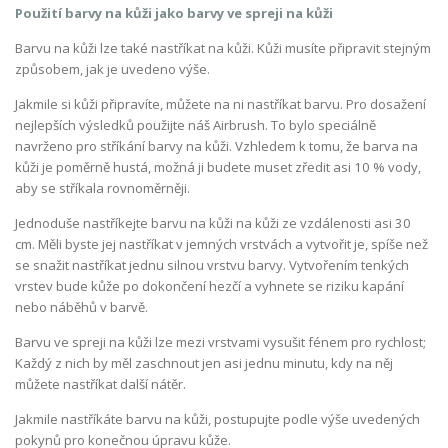
Použití barvy na kůži jako barvy ve spreji na kůži
Barvu na kůži lze také nastříkat na kůži. Kůži musíte připravit stejným
způsobem, jak je uvedeno výše.
Jakmile si kůži připravíte, můžete na ni nastříkat barvu. Pro dosažení
nejlepších výsledků použijte náš Airbrush. To bylo speciálně
navrženo pro stříkání barvy na kůži. Vzhledem k tomu, že barva na
kůži je poměrně hustá, možná ji budete muset zředit asi 10 % vody,
aby se stříkala rovnoměrněji.
Jednoduše nastříkejte barvu na kůži na kůži ze vzdálenosti asi 30
cm. Měli byste jej nastříkat v jemných vrstvách a vytvořit je, spíše než
se snažit nastříkat jednu silnou vrstvu barvy. Vytvořením tenkých
vrstev bude kůže po dokončení hezčí a vyhnete se riziku kapání
nebo náběhů v barvě.
Barvu ve spreji na kůži lze mezi vrstvami vysušit fénem pro rychlost;
Každý z nich by měl zaschnout jen asi jednu minutu, kdy na něj
můžete nastříkat další nátěr.
Jakmile nastříkáte barvu na kůži, postupujte podle výše uvedených
pokynů pro konečnou úpravu kůže.