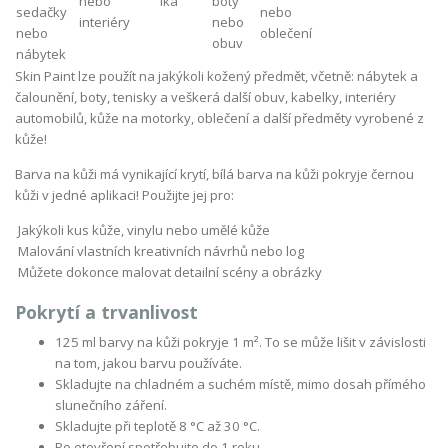
Skin Paint lze použít na jakýkoli kožený předmět, včetně: nábytek a
čalounění, boty, tenisky a veškerá další obuv, kabelky, interiéry
automobilů, kůže na motorky, oblečení a další předměty vyrobené z
kůže!
Barva na kůži má vynikající krytí, bílá barva na kůži pokryje černou
kůži v jedné aplikaci! Použijte jej pro:
Jakýkoli kus kůže, vinylu nebo umělé kůže
Malování vlastních kreativních návrhů nebo log
Můžete dokonce malovat detailní scény a obrázky
Pokrytí a trvanlivost
125 ml barvy na kůži pokryje 1 m². To se může lišit v závislosti
na tom, jakou barvu používáte.
Skladujte na chladném a suchém místě, mimo dosah přímého
slunečního záření.
Skladujte při teplotě 8 °C až 30 °C.
Po otevření spotřebujte do 1 roku.