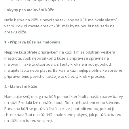
Pokyny pro malování kůže
Naše barva na kůži je navržena tak, aby na kůži malovala vlastní
vzory. Pokud chcete opravit kůži, měli byste použít naši sadu na
opravu kůže.
1 - Příprava kůže na malování
Nejprve kůži otřete přípravkem na kůži. Tím se odstraní veškerá
mastnota, vosk nebo silikon z kůže a připraví se správně na
malování. Také to otupí povrch. Tento krok není nutný, pokud
malujete látku nebo plátno. Barva na kůži nejlépe přilne ke správně
připravenému povrchu, takže je to důležitý krok v procesu.
2 - Malování kůže
Namalujte svůj design na kůži pomocí kterékoli z našich barev barvy
na kůži. Produkt lze nanášet houbičkou, airbrushem nebo štětcem.
Barva na kůži se používá čistá, ale lze ji naředit vodou, pokud ji
chcete nastříkat na kůži. Níže naleznete pokyny, jak používat barvu
na kůži jako barvu ve spreji.