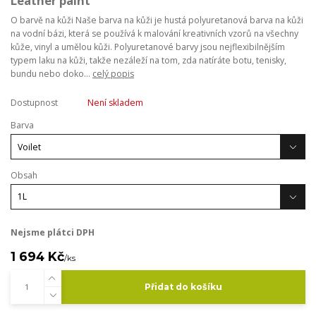
Leather paint
O barvě na kůži Naše barva na kůži je hustá polyuretanová barva na kůži
na vodní bázi, která se používá k malování kreativních vzorů na všechny
kůže, vinyl a umělou kůži. Polyuretanové barvy jsou nejflexibilnějším
typem laku na kůži, takže nezáleží na tom, zda natíráte botu, tenisky,
bundu nebo doko...
celý popis
Dostupnost
Není skladem
Barva
Obsah
Nejsme plátci DPH
1 694 Kč
/
ks
Přidat do košíku