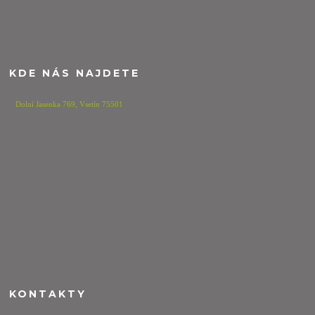
KDE NÁS NAJDETE
Dolní Jasenka 769,
Vsetín 75501
KONTAKTY