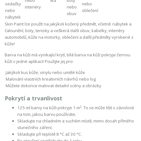
Skin Paint lze použít na jakýkoli kožený předmět, včetně: nábytek a
čalounění, boty, tenisky a veškerá další obuv, kabelky, interiéry
automobilů, kůže na motorky, oblečení a další předměty vyrobené z
kůže!
Barva na kůži má vynikající krytí, bílá barva na kůži pokryje černou
kůži v jedné aplikaci! Použijte jej pro:
Jakýkoli kus kůže, vinylu nebo umělé kůže
Malování vlastních kreativních návrhů nebo log
Můžete dokonce malovat detailní scény a obrázky
Pokrytí a trvanlivost
125 ml barvy na kůži pokryje 1 m². To se může lišit v závislosti
na tom, jakou barvu používáte.
Skladujte na chladném a suchém místě, mimo dosah přímého
slunečního záření.
Skladujte při teplotě 8 °C až 30 °C.
Po otevření spotřebujte do 1 roku.