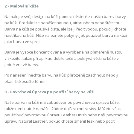
2 - Malování kůže
Namalujte svůj design na kůži pomocí některé z našich barev barvy
na kůži. Produkt lze nanášet houbou, airbrushem nebo štětcem.
Barva na kůži se používá čistá, ale lze ji ředit vodou, pokud ji chcete
nastříkat na kůži. Níže naleznete pokyny, jak používat barvu na kůži
jako barvu ve spreji.
Barva je vysoce koncentrovaná a vyrobená na přiměřeně hustou
viskozitu, takže při aplikaci dobře teče a pokrývá většinu kůže v
jedné vrstvě barvy.
Po nanesení nechte barvu na kůži přirozeně zaschnout nebo ji
okamžitě osušte fénem.
3 - Povrchová úprava po použití barvy na kůži
Naše barva na kůži má zabudovanou povrchovou úpravu kůže,
takže není nutné nanášet žádné další vrchní vrstvy. Můžete však
použít buď povrchovou úpravu Leather Finish nebo naši povrchovou
úpravu Natural Leather, pokud chcete změnit lesk nebo pocit.