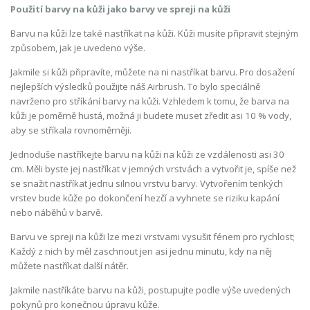
Použití barvy na kůži jako barvy ve spreji na kůži
Barvu na kůži lze také nastříkat na kůži. Kůži musíte připravit stejným
způsobem, jak je uvedeno výše.
Jakmile si kůži připravíte, můžete na ni nastříkat barvu. Pro dosažení
nejlepších výsledků použijte náš Airbrush. To bylo speciálně
navrženo pro stříkání barvy na kůži. Vzhledem k tomu, že barva na
kůži je poměrně hustá, možná ji budete muset zředit asi 10 % vody,
aby se stříkala rovnoměrněji.
Jednoduše nastříkejte barvu na kůži na kůži ze vzdálenosti asi 30
cm. Měli byste jej nastříkat v jemných vrstvách a vytvořit je, spíše než
se snažit nastříkat jednu silnou vrstvu barvy. Vytvořením tenkých
vrstev bude kůže po dokončení hezčí a vyhnete se riziku kapání
nebo náběhů v barvě.
Barvu ve spreji na kůži lze mezi vrstvami vysušit fénem pro rychlost;
Každý z nich by měl zaschnout jen asi jednu minutu, kdy na něj
můžete nastříkat další nátěr.
Jakmile nastříkáte barvu na kůži, postupujte podle výše uvedených
pokynů pro konečnou úpravu kůže.