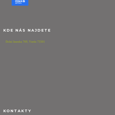
KDE NÁS NAJDETE
Dolní Jasenka 769,
Vsetín 75501
KONTAKTY