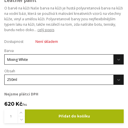
Leather paint
O barvě na kůži Naše barva na kůži je hustá polyuretanová barva na kůži
na vodní bázi, která se používá k malování kreativních vzorů na všechny
kůže, vinyl a umělou kůži. Polyuretanové barvy jsou nejflexibilnějším
typem laku na kůži, takže nezáleží na tom, zda natíráte botu, tenisky,
bundu nebo doko...
celý popis
Dostupnost
Není skladem
Barva
Obsah
Nejsme plátci DPH
620 Kč
/
ks
Přidat do košíku