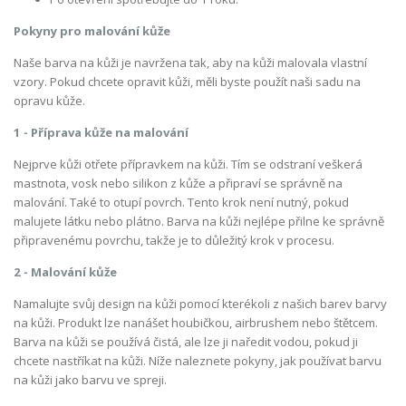
Pokyny pro malování kůže
Naše barva na kůži je navržena tak, aby na kůži malovala vlastní
vzory. Pokud chcete opravit kůži, měli byste použít naši sadu na
opravu kůže.
1 - Příprava kůže na malování
Nejprve kůži otřete přípravkem na kůži. Tím se odstraní veškerá
mastnota, vosk nebo silikon z kůže a připraví se správně na
malování. Také to otupí povrch. Tento krok není nutný, pokud
malujete látku nebo plátno. Barva na kůži nejlépe přilne ke správně
připravenému povrchu, takže je to důležitý krok v procesu.
2 - Malování kůže
Namalujte svůj design na kůži pomocí kterékoli z našich barev barvy
na kůži. Produkt lze nanášet houbičkou, airbrushem nebo štětcem.
Barva na kůži se používá čistá, ale lze ji naředit vodou, pokud ji
chcete nastříkat na kůži. Níže naleznete pokyny, jak používat barvu
na kůži jako barvu ve spreji.