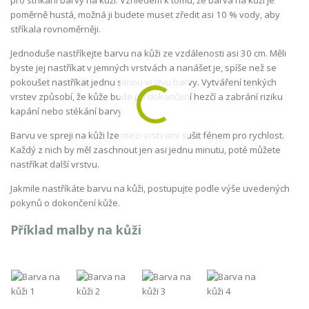
poměrně hustá, možná ji budete muset zředit asi 10 % vody, aby
stříkala rovnoměrněji.
Jednoduše nastříkejte barvu na kůži ze vzdálenosti asi 30 cm. Měli
byste jej nastříkat v jemných vrstvách a nanášet je, spíše než se
pokoušet nastříkat jednu silnou vrstvu barvy. Vytváření tenkých
vrstev způsobí, že kůže bude po dokončení hezčí a zabrání riziku
kapání nebo stékání barvy.
Barvu ve spreji na kůži lze mezi vrstvami sušit fénem pro rychlost.
Každý z nich by měl zaschnout jen asi jednu minutu, poté můžete
nastříkat další vrstvu.
Jakmile nastříkáte barvu na kůži, postupujte podle výše uvedených
pokynů o dokončení kůže.
Příklad malby na kůži