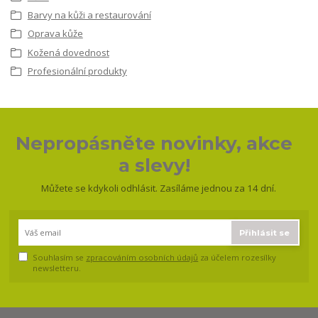
Barvy na kůži a restaurování
Oprava kůže
Kožená dovednost
Profesionální produkty
Nepropásněte novinky, akce
a slevy!
Můžete se kdykoli odhlásit. Zasíláme jednou za 14 dní.
Přihlásit se
Souhlasím se
zpracováním osobních údajů
za účelem rozesílky
newsletteru.