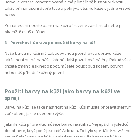
Barva je vysoce koncentrovaná a má přiměřeně hustou viskozitu,
takže při nanášení dobře teče a pokrývá většinu kůže v jedné vrstvě
barvy.
Po nanesení nechte barvu na kůži přirozeně zaschnout nebo ji
okamžitě osušte fénem.
3 - Povrchová úprava po použití barvy na kůži
Naše barva na kůži má zabudovanou povrchovou úpravu kůže,
takže není nutné nanášet žádné další povrchové nátěry. Pokud však
chcete změnit lesk nebo pocit, můžete použít buď kožený povrch,
nebo náš přírodní kožený povrch.
Použití barvy na kůži jako barvy na kůži ve
spreji
Barvu na kůži lze také nastříkat na kůži. Kůži musíte připravit stejným
způsobem, jak je uvedeno výše.
Jakmile kůži připravíte, můžete barvu nastříkat. Nejlepších výsledků
dosáhnete, když použijete náš Airbrush. To bylo speciálně navrženo
pro stříkání barvy na kůži. Vzhledem k tomu, že barva na kůži je