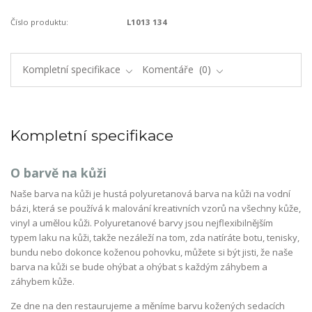
Číslo produktu:
L1013 134
Kompletní specifikace
Komentáře
0
Kompletní specifikace
O barvě na kůži
Naše barva na kůži je hustá polyuretanová barva na kůži na vodní
bázi, která se používá k malování kreativních vzorů na všechny kůže,
vinyl a umělou kůži. Polyuretanové barvy jsou nejflexibilnějším
typem laku na kůži, takže nezáleží na tom, zda natíráte botu, tenisky,
bundu nebo dokonce koženou pohovku, můžete si být jisti, že naše
barva na kůži se bude ohýbat a ohýbat s každým záhybem a
záhybem kůže.
Ze dne na den restaurujeme a měníme barvu kožených sedacích