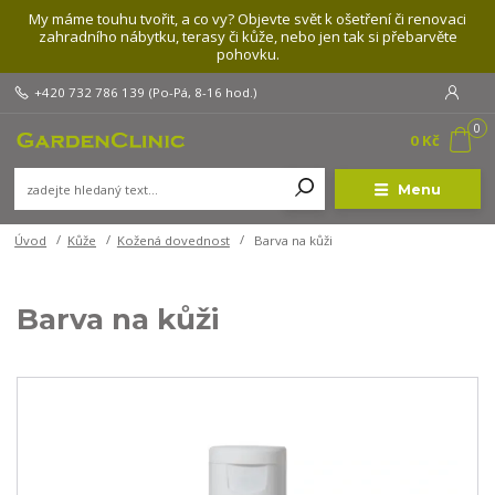
My máme touhu tvořit, a co vy? Objevte svět k ošetření či renovaci
zahradního nábytku, terasy či kůže, nebo jen tak si přebarvěte
pohovku.
+420 732 786 139
(Po-Pá, 8-16 hod.)
0
0 Kč
Menu
Úvod
Kůže
Kožená dovednost
Barva na kůži
Barva na kůži