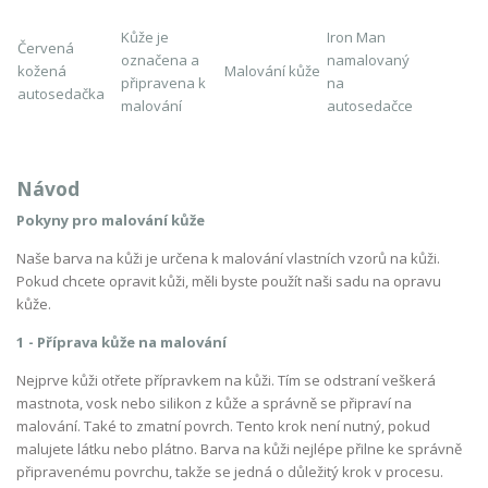
Kůže je
Iron Man
Červená
označena a
namalovaný
kožená
Malování kůže
připravena k
na
autosedačka
malování
autosedačce
Návod
Pokyny pro malování kůže
Naše barva na kůži je určena k malování vlastních vzorů na kůži.
Pokud chcete opravit kůži, měli byste použít naši sadu na opravu
kůže.
1 - Příprava kůže na malování
Nejprve kůži otřete přípravkem na kůži. Tím se odstraní veškerá
mastnota, vosk nebo silikon z kůže a správně se připraví na
malování. Také to zmatní povrch. Tento krok není nutný, pokud
malujete látku nebo plátno. Barva na kůži nejlépe přilne ke správně
připravenému povrchu, takže se jedná o důležitý krok v procesu.