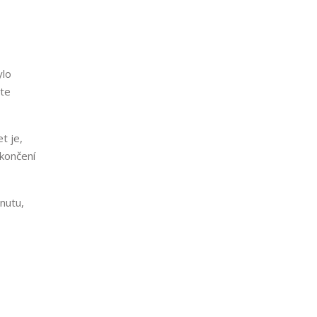
ylo
ete
t je,
okončení
inutu,