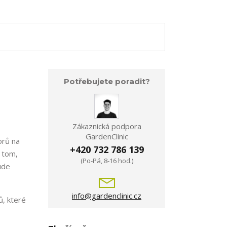
Potřebujete poradit?
Zákaznická podpora
GardenClinic
orů na
+420 732 786 139
a tom,
(Po-Pá, 8-16 hod.)
ude
info@gardenclinic.cz
ů, které