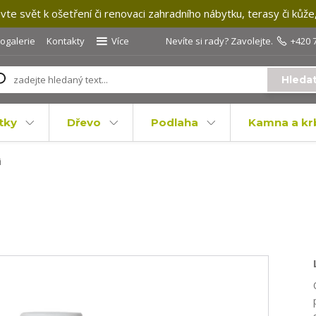
te svět k ošetření či renovaci zahradního nábytku, terasy či kůže
togalerie
Kontakty
Více
Nevíte si rady? Zavolejte.
+420 
Hleda
tky
Dřevo
Podlaha
Kamna a kr
i