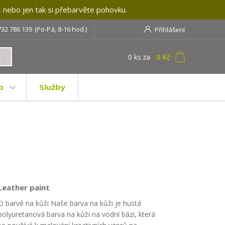
, nebo jen tak si přebarvěte pohovku.
732 786 139
(Po-Pá, 8-16 hod.)
Přihlášení
0
ks
za
0 Kč
t
b
Služby
Leather paint
O barvě na kůži Naše barva na kůži je hustá
polyuretanová barva na kůži na vodní bázi, která