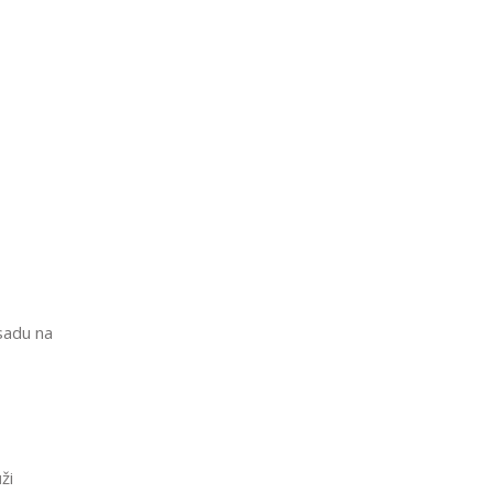
 sadu na
ži