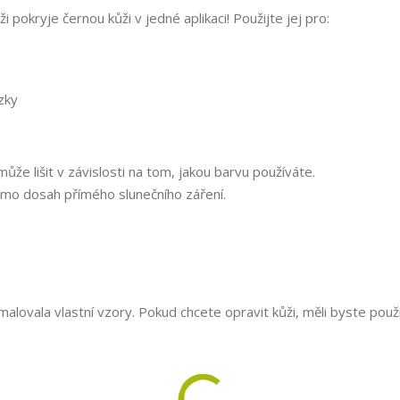
ži pokryje černou kůži v jedné aplikaci! Použijte jej pro:
zky
ůže lišit v závislosti na tom, jakou barvu používáte.
imo dosah přímého slunečního záření.
malovala vlastní vzory. Pokud chcete opravit kůži, měli byste použí