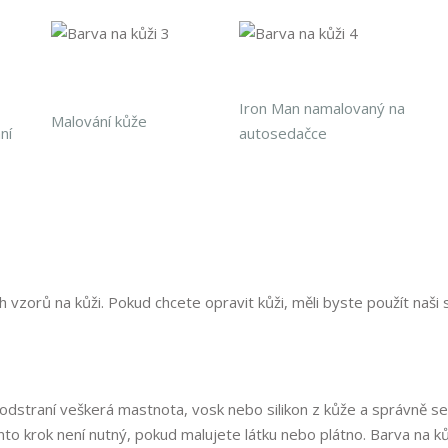
Iron Man namalovaný na
Malování kůže
ní
autosedačce
h vzorů na kůži. Pokud chcete opravit kůži, měli byste použít naši
 odstraní veškerá mastnota, vosk nebo silikon z kůže a správně se
nto krok není nutný, pokud malujete látku nebo plátno. Barva na ků