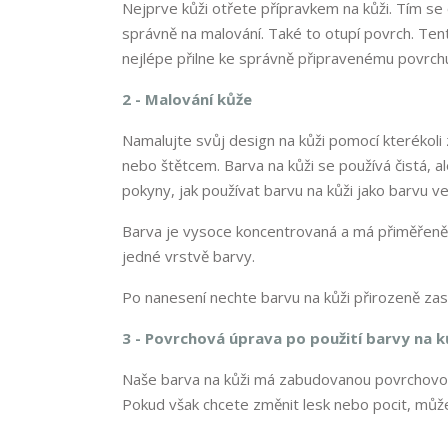
Nejprve kůži otřete přípravkem na kůži. Tím se 
správně na malování. Také to otupí povrch. Tent
nejlépe přilne ke správně připravenému povrchu,
2 - Malování kůže
Namalujte svůj design na kůži pomocí kterékoli 
nebo štětcem. Barva na kůži se používá čistá, ale
pokyny, jak používat barvu na kůži jako barvu ve
Barva je vysoce koncentrovaná a má přiměřeně h
jedné vrstvě barvy.
Po nanesení nechte barvu na kůži přirozeně za
3 - Povrchová úprava po použití barvy na k
Naše barva na kůži má zabudovanou povrchovou 
Pokud však chcete změnit lesk nebo pocit, může