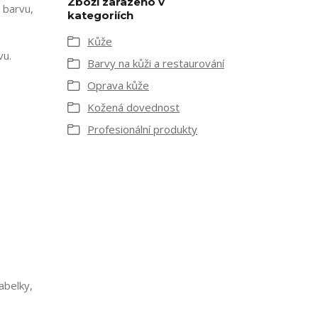
Zboží zařazeno v
 barvu,
kategoriích
Kůže
vu.
Barvy na kůži a restaurování
Oprava kůže
Kožená dovednost
Profesionální produkty
abelky,