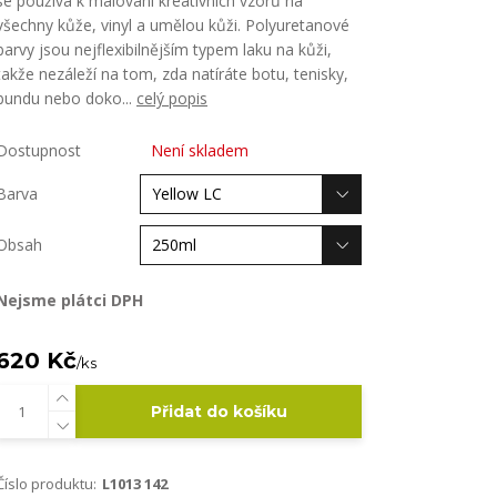
se používá k malování kreativních vzorů na
všechny kůže, vinyl a umělou kůži. Polyuretanové
barvy jsou nejflexibilnějším typem laku na kůži,
takže nezáleží na tom, zda natíráte botu, tenisky,
bundu nebo doko...
celý popis
Dostupnost
Není skladem
Barva
Obsah
Nejsme plátci DPH
620 Kč
/
ks
Přidat do košíku
Číslo produktu:
L1013 142