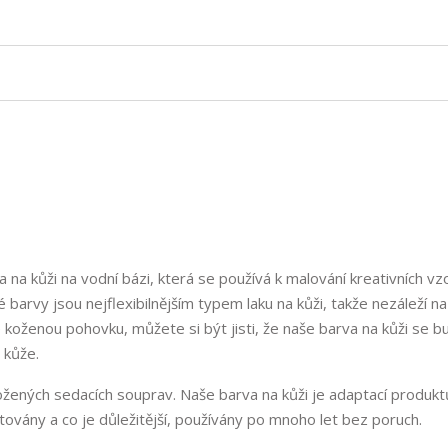
 na kůži na vodní bázi, která se používá k malování kreativních vz
 barvy jsou nejflexibilnějším typem laku na kůži, takže nezáleží n
 koženou pohovku, můžete si být jisti, že naše barva na kůži se b
 kůže.
ených sedacích souprav. Naše barva na kůži je adaptací produkt
ovány a co je důležitější, používány po mnoho let bez poruch.