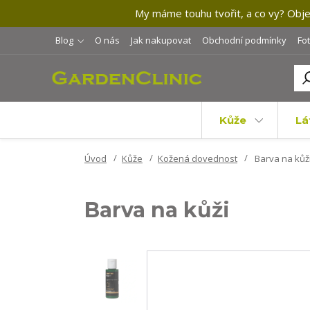
My máme touhu tvořit, a co vy? Objev
Blog
O nás
Jak nakupovat
Obchodní podmínky
Fo
Kůže
Lá
Úvod
Kůže
Kožená dovednost
Barva na kůž
Barva na kůži