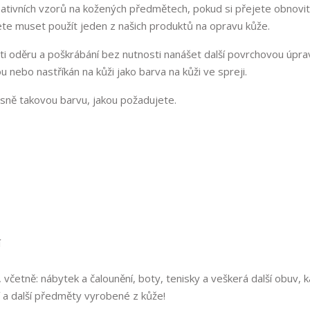
reativních vzorů na kožených předmětech, pokud si přejete obnovit
ete muset použít jeden z našich produktů na opravu kůže.
ti oděru a poškrábání bez nutnosti nanášet další povrchovou úpra
nebo nastříkán na kůži jako barva na kůži ve spreji.
sně takovou barvu, jakou požadujete.
, včetně: nábytek a čalounění, boty, tenisky a veškerá další obuv, k
í a další předměty vyrobené z kůže!