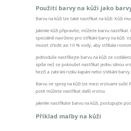
Použití barvy na kůži jako barvy
Barvu na kůži lze také nastříkat na kůži. Kůži 
Jakmile kůži připravíte, můžete barvu nastříkat
speciálně navrženo pro stříkání barvy na kůži. 
muset zředit asi 10 % vody, aby stříkala rovnom
Jednoduše nastříkejte barvu na kůži ze vzdálenos
spíše než se pokoušet nastříkat jednu silnou v
hezčí a zabrání riziku kapání nebo stékání barvy.
Barvu ve spreji na kůži lze mezi vrstvami sušit 
poté můžete nastříkat další vrstvu.
Jakmile nastříkáte barvu na kůži, postupujte p
Příklad malby na kůži