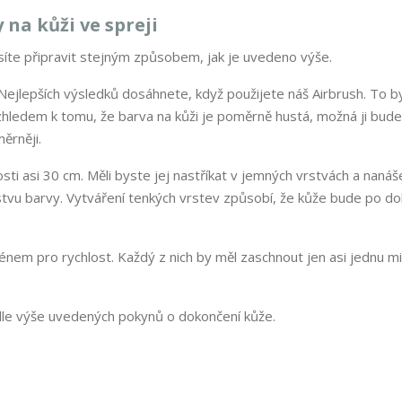
 na kůži ve spreji
musíte připravit stejným způsobem, jak je uvedeno výše.
. Nejlepších výsledků dosáhnete, když použijete náš Airbrush. To b
Vzhledem k tomu, že barva na kůži je poměrně hustá, možná ji bud
ěrněji.
ti asi 30 cm. Měli byste jej nastříkat v jemných vrstvách a nanáše
rstvu barvy. Vytváření tenkých vrstev způsobí, že kůže bude po d
fénem pro rychlost. Každý z nich by měl zaschnout jen asi jednu m
odle výše uvedených pokynů o dokončení kůže.