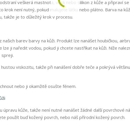
odstraní veškerá mastnota, vosk nebo silikon z kůže a připraví se
o krok není nutný, pokud malujete látku nebo plátno. Barva na kůž
 takže je to důležitý krok v procesu.
z našich barev barvy na kůži. Produkt lze nanášet houbičkou, air
 lze ji naředit vodou, pokud ji chcete nastříkat na kůži. Níže nale
 spreji.
ustou viskozitu, takže při nanášení dobře teče a pokrývá většinu
schnout nebo ji okamžitě osušte fénem.
ůži
úpravu kůže, takže není nutné nanášet žádné další povrchové ná
te použít buď kožený povrch, nebo náš přírodní kožený povrch.