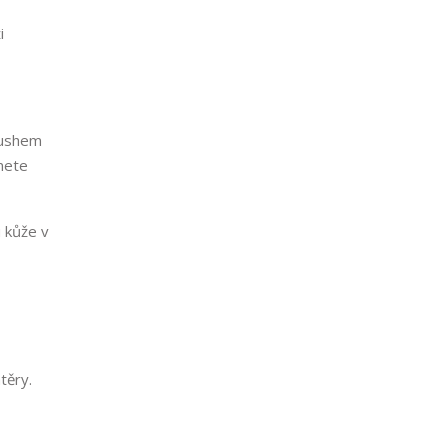
i
brushem
znete
 kůže v
těry.