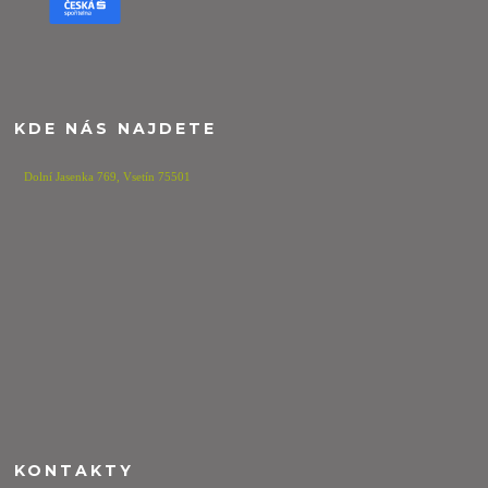
KDE NÁS NAJDETE
Dolní Jasenka 769,
Vsetín 75501
KONTAKTY