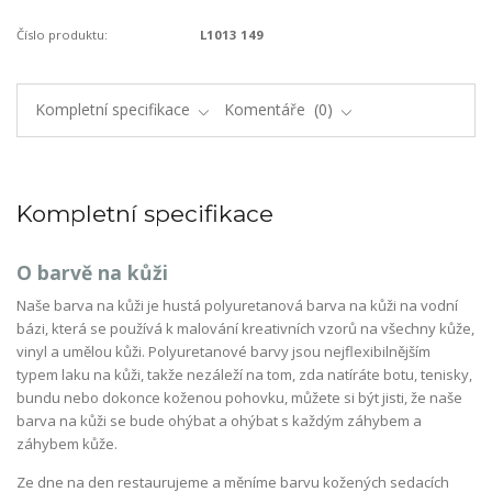
Číslo produktu:
L1013 149
Kompletní specifikace
Komentáře
0
Kompletní specifikace
O barvě na kůži
Naše barva na kůži je hustá polyuretanová barva na kůži na vodní
bázi, která se používá k malování kreativních vzorů na všechny kůže,
vinyl a umělou kůži. Polyuretanové barvy jsou nejflexibilnějším
typem laku na kůži, takže nezáleží na tom, zda natíráte botu, tenisky,
bundu nebo dokonce koženou pohovku, můžete si být jisti, že naše
barva na kůži se bude ohýbat a ohýbat s každým záhybem a
záhybem kůže.
Ze dne na den restaurujeme a měníme barvu kožených sedacích