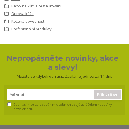
Barvy na kůži a restaurování
Oprava kůže
Kožená dovednost
Profesionální produkty
Nepropásněte novinky, akce
a slevy!
Můžete se kdykoli odhlásit. Zasíláme jednou za 14 dní.
Přihlásit se
Souhlasím se
zpracováním osobních údajů
za účelem rozesílky
newsletteru.