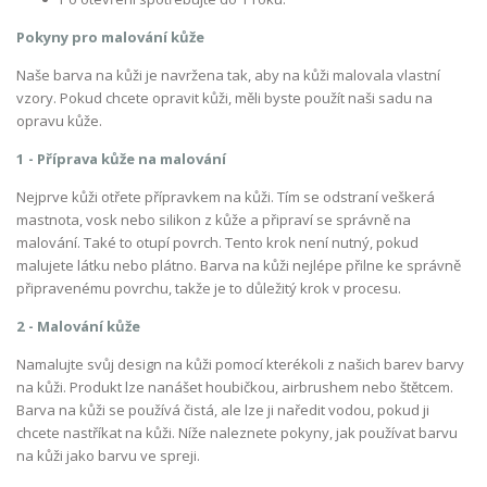
Pokyny pro malování kůže
Naše barva na kůži je navržena tak, aby na kůži malovala vlastní
vzory. Pokud chcete opravit kůži, měli byste použít naši sadu na
opravu kůže.
1 - Příprava kůže na malování
Nejprve kůži otřete přípravkem na kůži. Tím se odstraní veškerá
mastnota, vosk nebo silikon z kůže a připraví se správně na
malování. Také to otupí povrch. Tento krok není nutný, pokud
malujete látku nebo plátno. Barva na kůži nejlépe přilne ke správně
připravenému povrchu, takže je to důležitý krok v procesu.
2 - Malování kůže
Namalujte svůj design na kůži pomocí kterékoli z našich barev barvy
na kůži. Produkt lze nanášet houbičkou, airbrushem nebo štětcem.
Barva na kůži se používá čistá, ale lze ji naředit vodou, pokud ji
chcete nastříkat na kůži. Níže naleznete pokyny, jak používat barvu
na kůži jako barvu ve spreji.