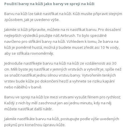
Použití barvy na kůži jako barvy ve spreji na kůži
Barvu na kůži lze také nastříkat na kůži. Kůži musíte připravit stejným
způsobem, jak je uvedeno výše.
Jakmile si kůži připravíte, můžete na ni nastříkat barvu. Pro dosažení
nejlepších výsledků použijte náš Airbrush. To bylo speciálně
navrženo pro stříkání barvy na kůži. Vzhledem k tomu, že barva na
kůži je poměrně hustá, možná ji budete muset zředit asi 10 % vody,
aby se stříkala rovnoměrněji.
Jednoduše nastříkejte barvu na kůži na kůži ze vzdálenosti asi 30
cm. Měli byste jej nastříkat v jemných vrstvách a vytvořit je, spíše než
se snažit nastříkat jednu silnou vrstvu barvy. Vytvořením tenkých
vrstev bude kůže po dokončení hezčí a vyhnete se riziku kapání
nebo náběhů v barvě.
Barvu ve spreji na kůži lze mezi vrstvami vysušit fénem pro rychlost;
Každý z nich by měl zaschnout jen asi jednu minutu, kdy na něj
můžete nastříkat další nátěr.
Jakmile nastříkáte barvu na kůži, postupujte podle výše uvedených
pokynů pro konečnou úpravu kůže.