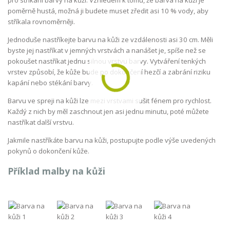
poměrně hustá, možná ji budete muset zředit asi 10 % vody, aby
stříkala rovnoměrněji.
Jednoduše nastříkejte barvu na kůži ze vzdálenosti asi 30 cm. Měli
byste jej nastříkat v jemných vrstvách a nanášet je, spíše než se
pokoušet nastříkat jednu silnou vrstvu barvy. Vytváření tenkých
vrstev způsobí, že kůže bude po dokončení hezčí a zabrání riziku
kapání nebo stékání barvy.
Barvu ve spreji na kůži lze mezi vrstvami sušit fénem pro rychlost.
Každý z nich by měl zaschnout jen asi jednu minutu, poté můžete
nastříkat další vrstvu.
Jakmile nastříkáte barvu na kůži, postupujte podle výše uvedených
pokynů o dokončení kůže.
Příklad malby na kůži