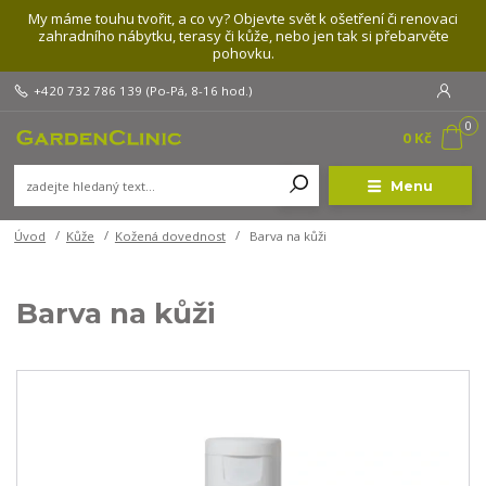
My máme touhu tvořit, a co vy? Objevte svět k ošetření či renovaci
zahradního nábytku, terasy či kůže, nebo jen tak si přebarvěte
pohovku.
+420 732 786 139
(Po-Pá, 8-16 hod.)
0
0 Kč
Menu
Úvod
Kůže
Kožená dovednost
Barva na kůži
Barva na kůži