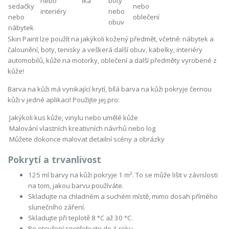
Skin Paint lze použít na jakýkoli kožený předmět, včetně: nábytek a
čalounění, boty, tenisky a veškerá další obuv, kabelky, interiéry
automobilů, kůže na motorky, oblečení a další předměty vyrobené z
kůže!
Barva na kůži má vynikající krytí, bílá barva na kůži pokryje černou
kůži v jedné aplikaci! Použijte jej pro:
Jakýkoli kus kůže, vinylu nebo umělé kůže
Malování vlastních kreativních návrhů nebo log
Můžete dokonce malovat detailní scény a obrázky
Pokrytí a trvanlivost
125 ml barvy na kůži pokryje 1 m². To se může lišit v závislosti
na tom, jakou barvu používáte.
Skladujte na chladném a suchém místě, mimo dosah přímého
slunečního záření.
Skladujte při teplotě 8 °C až 30 °C.
Po otevření spotřebujte do 1 roku.