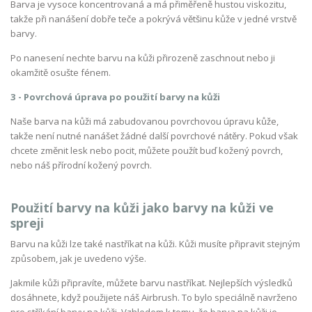
Barva je vysoce koncentrovaná a má přiměřeně hustou viskozitu,
takže při nanášení dobře teče a pokrývá většinu kůže v jedné vrstvě
barvy.
Po nanesení nechte barvu na kůži přirozeně zaschnout nebo ji
okamžitě osušte fénem.
3 - Povrchová úprava po použití barvy na kůži
Naše barva na kůži má zabudovanou povrchovou úpravu kůže,
takže není nutné nanášet žádné další povrchové nátěry. Pokud však
chcete změnit lesk nebo pocit, můžete použít buď kožený povrch,
nebo náš přírodní kožený povrch.
Použití barvy na kůži jako barvy na kůži ve
spreji
Barvu na kůži lze také nastříkat na kůži. Kůži musíte připravit stejným
způsobem, jak je uvedeno výše.
Jakmile kůži připravíte, můžete barvu nastříkat. Nejlepších výsledků
dosáhnete, když použijete náš Airbrush. To bylo speciálně navrženo
pro stříkání barvy na kůži. Vzhledem k tomu, že barva na kůži je