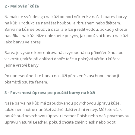
2 - Malování kůže
Namalujte svůj design na kůži pomocí některé z našich barev barvy
na kůži. Produkt lze nanášet houbou, airbrushem nebo štětcem.
Barva na kůži se používá čistá, ale lze ji ředit vodou, pokud ji chcete
nastříkat na kůži. Níže naleznete pokyny, jak používat barvu na kůži
jako barvu ve spreji.
Barva je vysoce koncentrovaná a vyrobená na přiměřeně hustou
viskozitu, takže při aplikaci dobře teče a pokrývá většinu kůže v
jedné vrstvě barvy.
Po nanesení nechte barvu na kůži přirozeně zaschnout nebo ji
okamžitě osušte fénem.
3 - Povrchová úprava po použití barvy na kůži
Naše barva na kůži má zabudovanou povrchovou úpravu kůže,
takže není nutné nanášet žádné další vrchní vrstvy. Můžete však
použít buď povrchovou úpravu Leather Finish nebo naši povrchovou
úpravu Natural Leather, pokud chcete změnit lesk nebo pocit.