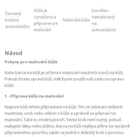
Kůže je
Iron Man
Červená
označena a
namalovaný
kožená
Malování kůže
připravena k
na
autosedačka
malování
autosedačce
Návod
Pokyny pro malování kůže
Naše barva na kůži je určena k malování vlastních vzorů na kůži.
Pokud chcete opravit kůži, měli byste použít naši sadu na opravu
kůže.
1 - Příprava kůže na malování
Nejprve kůži otřete přípravkem na kůži. Tím se odstraní veškerá
mastnota, vosk nebo silikon z kůže a správně se připraví na
malování. Také to zmatní povrch. Tento krok není nutný, pokud
malujete látku nebo plátno. Barva na kůži nejlépe přilne ke správně
připravenému povrchu, takže se jedná o důležitý krok v procesu.