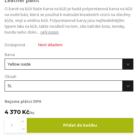
Leather paint
O barvě na kůži Naše barva na kůži je hustá polyuretanová barva na kůži
na vodní bázi, která se používá k malování kreativních vzorů na všechny
kůže, vinyl a umělou kůži. Polyuretanové barvy jsou nejflexibilnějším
typem laku na kůži, takže nezáleží na tom, zda natíráte botu, tenisky,
bundu nebo doko...
celý popis
Dostupnost
Není skladem
Barva
Obsah
Nejsme plátci DPH
4 370 Kč
/
ks
Přidat do košíku