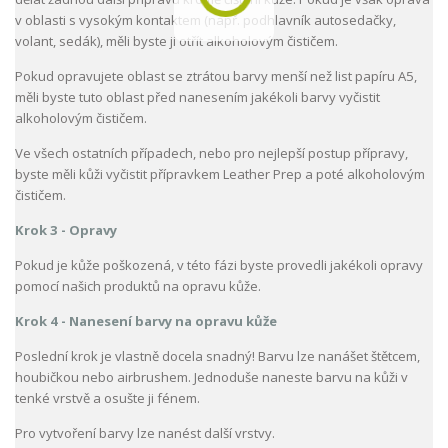
v oblasti s vysokým kontaktem (např. podhlavník autosedačky,
volant, sedák), měli byste ji otřít alkoholovým čističem.
Pokud opravujete oblast se ztrátou barvy menší než list papíru A5,
měli byste tuto oblast před nanesením jakékoli barvy vyčistit
alkoholovým čističem.
Ve všech ostatních případech, nebo pro nejlepší postup přípravy,
byste měli kůži vyčistit přípravkem Leather Prep a poté alkoholovým
čističem.
Krok 3 - Opravy
Pokud je kůže poškozená, v této fázi byste provedli jakékoli opravy
pomocí našich produktů na opravu kůže.
Krok 4 - Nanesení barvy na opravu kůže
Poslední krok je vlastně docela snadný! Barvu lze nanášet štětcem,
houbičkou nebo airbrushem. Jednoduše naneste barvu na kůži v
tenké vrstvě a osušte ji fénem.
Pro vytvoření barvy lze nanést další vrstvy.