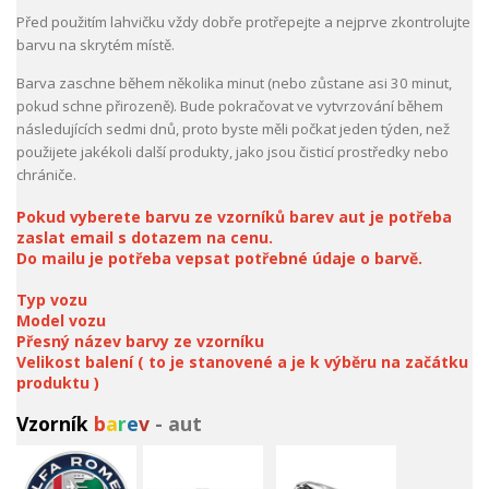
Před použitím lahvičku vždy dobře protřepejte a nejprve zkontrolujte
barvu na skrytém místě.
Barva zaschne během několika minut (nebo zůstane asi 30 minut,
pokud schne přirozeně). Bude pokračovat ve vytvrzování během
následujících sedmi dnů, proto byste měli počkat jeden týden, než
použijete jakékoli další produkty, jako jsou čisticí prostředky nebo
chrániče.
Pokud vyberete barvu ze vzorníků barev aut je potřeba
zaslat email s dotazem na cenu.
Do mailu je potřeba vepsat potřebné údaje o barvě.
Typ vozu
Model vozu
Přesný název barvy ze vzorníku
Velikost balení ( to je stanovené a je k výběru na začátku
produktu )
Vzorník
b
a
r
e
v
- aut