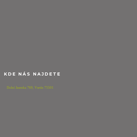
KDE NÁS NAJDETE
Dolní Jasenka 769,
Vsetín 75501