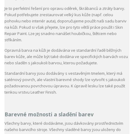
Je to perfektní řešení pro opravu oděrek, škrábanců a ztráty barvy.
Pokud potřebujete zrestaurovat velký kus kůže (např. celou
pohovku nebo interiér auta), doporučujeme použít naši sadu barviv
na kůži. Pokud si však přejete, lze pro tyto větší práce použít i Skin
Repair Paint. Lze jej snadno nanášet houbičkou, štětcem nebo
stříkáním.
Opravná barva na kůži je dodávána ve standardní řadě běžných
barev kůže, ale může být také dodána ve specifických barvách vozu
nebo sladěn s jakoukoli barvou, kterou požadujete.
Standardní barvy jsou dodávány s vestavěným tmelem, který má
saténový povrch, ale vlastní barevné shody lze vytvořit s jakoukoli
požadovanou povrchovou úpravou. K úpravě lesku lze také použít
tenkou vrstvu Leather Finish.
Barevné možnosti a sladění barev
Všechny barvy, které dodáváme, jsou dávkovány prostřednictvím
našeho barvicího stroje. Všechny sladěné barvy jsou uloženy do