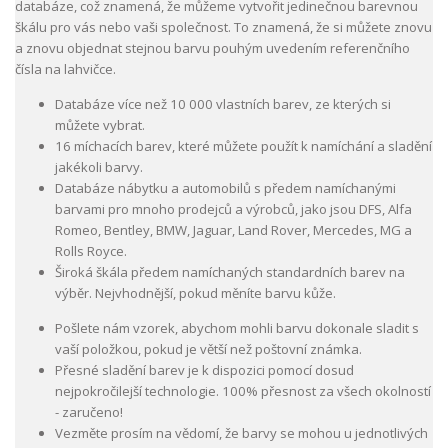
databáze, což znamená, že můžeme vytvořit jedinečnou barevnou
škálu pro vás nebo vaši společnost. To znamená, že si můžete znovu
a znovu objednat stejnou barvu pouhým uvedením referenčního
čísla na lahvičce.
Databáze více než 10 000 vlastních barev, ze kterých si
můžete vybrat.
16 míchacích barev, které můžete použít k namíchání a sladění
jakékoli barvy.
Databáze nábytku a automobilů s předem namíchanými
barvami pro mnoho prodejců a výrobců, jako jsou DFS, Alfa
Romeo, Bentley, BMW, Jaguar, Land Rover, Mercedes, MG a
Rolls Royce.
Široká škála předem namíchaných standardních barev na
výběr. Nejvhodnější, pokud měníte barvu kůže.
Pošlete nám vzorek, abychom mohli barvu dokonale sladit s
vaší položkou, pokud je větší než poštovní známka.
Přesné sladění barev je k dispozici pomocí dosud
nejpokročilejší technologie. 100% přesnost za všech okolností
- zaručeno!
Vezměte prosím na vědomí, že barvy se mohou u jednotlivých