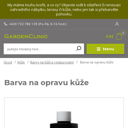
My máme touhu tvořit, a co vy? Objevte svět k ošetření či renovaci
zahradního nábytku, terasy či kůže, nebo jen tak si přebarvěte
pohovku.
+420 732 786 139
(Po-Pá, 8-16 hod.)
0
0 Kč
Menu
Úvod
Kůže
Barvy na kůži a restaurování
Barva na opravu kůže
Barva na opravu kůže