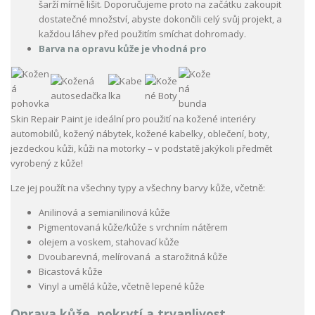
šarží mírně lišit. Doporučujeme proto na začátku zakoupit
dostatečné množství, abyste dokončili celý svůj projekt, a
každou láhev před použitím smíchat dohromady.
Barva na opravu kůže je vhodná pro
Skin Repair Paint je ideální pro použití na kožené interiéry
automobilů, kožený nábytek, kožené kabelky, oblečení, boty,
jezdeckou kůži, kůži na motorky – v podstatě jakýkoli předmět
vyrobený z kůže!
Lze jej použít na všechny typy a všechny barvy kůže, včetně:
Anilinová a semianilinová kůže
Pigmentovaná kůže/kůže s vrchním nátěrem
olejem a voskem, stahovací kůže
Dvoubarevná, melírovaná a starožitná kůže
Bicastová kůže
Vinyl a umělá kůže, včetně lepené kůže
Oprava kůže, pokrytí a trvanlivost