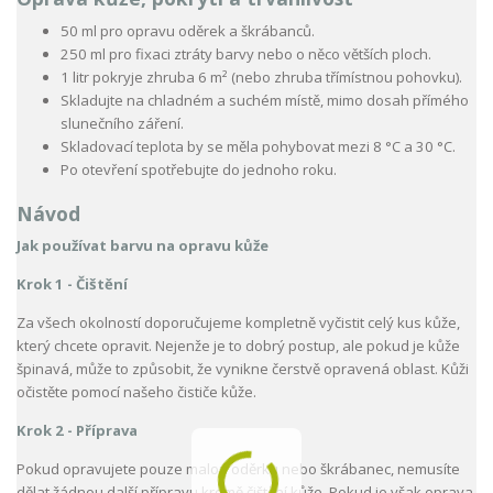
50 ml pro opravu oděrek a škrábanců.
250 ml pro fixaci ztráty barvy nebo o něco větších ploch.
1 litr pokryje zhruba 6 m² (nebo zhruba třímístnou pohovku).
Skladujte na chladném a suchém místě, mimo dosah přímého
slunečního záření.
Skladovací teplota by se měla pohybovat mezi 8 °C a 30 °C.
Po otevření spotřebujte do jednoho roku.
Návod
Jak používat barvu na opravu kůže
Krok 1 - Čištění
Za všech okolností doporučujeme kompletně vyčistit celý kus kůže,
který chcete opravit. Nejenže je to dobrý postup, ale pokud je kůže
špinavá, může to způsobit, že vynikne čerstvě opravená oblast. Kůži
očistěte pomocí našeho čističe kůže.
Krok 2 - Příprava
Pokud opravujete pouze malou oděrku nebo škrábanec, nemusíte
dělat žádnou další přípravu kromě čištění kůže. Pokud je však oprava