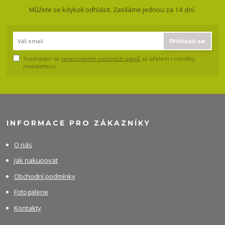
Můžete se kdykoli odhlásit. Zasíláme jednou za 14 dní.
Přihlásit se
Souhlasím se
zpracováním osobních údajů
za účelem rozesílky
newsletteru.
INFORMACE PRO ZÁKAZNÍKY
O nás
Jak nakupovat
Obchodní podmínky
Fotogalerie
Kontakty