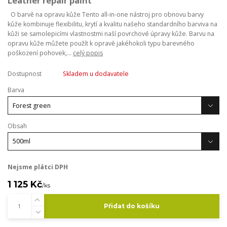
Leather repair paint
O barvě na opravu kůže Tento all-in-one nástroj pro obnovu barvy
kůže kombinuje flexibilitu, krytí a kvalitu našeho standardního barviva na
kůži se samolepicími vlastnostmi naší povrchové úpravy kůže. Barvu na
opravu kůže můžete použít k opravě jakéhokoli typu barevného
poškození pohovek,...
celý popis
Dostupnost
Skladem u dodavatele
Barva
Obsah
Nejsme plátci DPH
1 125 Kč
/
ks
Přidat do košíku