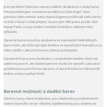
Je to perfektní řešení pro opravu oděrek, škrábanců a ztráty barvy.
Pokud potřebujete zrestaurovat velký kus kůže (např. celou
pohovku nebo interiér auta), doporučujeme použít naši sadu barviv
na kůži. Pokud si však přejete, lze pro tyto větší práce použít i Skin
Repair Paint. Lze jej snadno nanášet houbičkou, štětcem nebo
stříkáním.
Opravná barva na kůži je dodávána ve standardní řadě běžných
barev kůže, ale může být také dodána ve specifických barvách vozu
nebo sladěn s jakoukoli barvou, kterou požadujete.
Standardní barvy jsou dodávány s vestavěným tmelem, který má
saténový povrch, ale vlastní barevné shody lze vytvořit s jakoukoli
požadovanou povrchovou úpravou. K úpravě lesku lze také použít
tenkou vrstvu Leather Finish.
Barevné možnosti a sladění barev
Všechny barvy, které dodáváme, jsou dávkovány prostřednictvím
našeho barvicího stroje. Všechny sladěné barvy jsou uloženy do