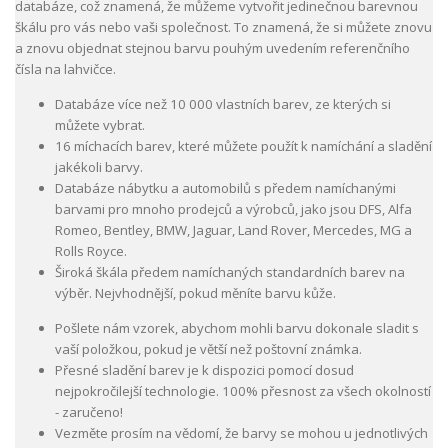
databáze, což znamená, že můžeme vytvořit jedinečnou barevnou
škálu pro vás nebo vaši společnost. To znamená, že si můžete znovu
a znovu objednat stejnou barvu pouhým uvedením referenčního
čísla na lahvičce.
Databáze více než 10 000 vlastních barev, ze kterých si
můžete vybrat.
16 míchacích barev, které můžete použít k namíchání a sladění
jakékoli barvy.
Databáze nábytku a automobilů s předem namíchanými
barvami pro mnoho prodejců a výrobců, jako jsou DFS, Alfa
Romeo, Bentley, BMW, Jaguar, Land Rover, Mercedes, MG a
Rolls Royce.
Široká škála předem namíchaných standardních barev na
výběr. Nejvhodnější, pokud měníte barvu kůže.
Pošlete nám vzorek, abychom mohli barvu dokonale sladit s
vaší položkou, pokud je větší než poštovní známka.
Přesné sladění barev je k dispozici pomocí dosud
nejpokročilejší technologie. 100% přesnost za všech okolností
- zaručeno!
Vezměte prosím na vědomí, že barvy se mohou u jednotlivých