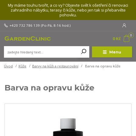
My máme touhu tvořit, a co vy? Objevte svět k ošetření či renovaci
zahradního nábytku, terasy či kůže, nebo jen tak si přebarvěte
pohovku.
+420 732 786 139
(Po-Pá, 8-16 hod.)
0
0 Kč
Menu
Úvod
Kůže
Barvy na kůži a restaurování
Barva na opravu kůže
Barva na opravu kůže