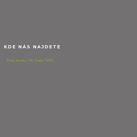
KDE NÁS NAJDETE
Dolní Jasenka 769,
Vsetín 75501