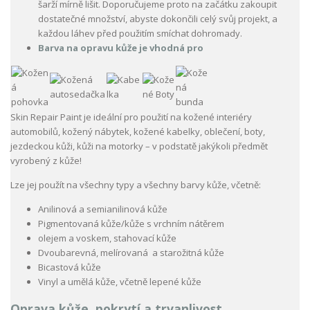
šarží mírně lišit. Doporučujeme proto na začátku zakoupit
dostatečné množství, abyste dokončili celý svůj projekt, a
každou láhev před použitím smíchat dohromady.
Barva na opravu kůže je vhodná pro
Skin Repair Paint je ideální pro použití na kožené interiéry
automobilů, kožený nábytek, kožené kabelky, oblečení, boty,
jezdeckou kůži, kůži na motorky – v podstatě jakýkoli předmět
vyrobený z kůže!
Lze jej použít na všechny typy a všechny barvy kůže, včetně:
Anilinová a semianilinová kůže
Pigmentovaná kůže/kůže s vrchním nátěrem
olejem a voskem, stahovací kůže
Dvoubarevná, melírovaná a starožitná kůže
Bicastová kůže
Vinyl a umělá kůže, včetně lepené kůže
Oprava kůže, pokrytí a trvanlivost