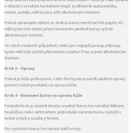
v oblasti s vysokým kontaktem (např. podhlavník autosedačky,
volant, sedák), měli byste ji otřít alkoholovým čističem.
Pokud opravujete oblast se ztrátou barvy menší než list papíru A5,
měli byste tuto oblast před nanesením jakékoli barvy vyčistit
alkoholovým čističem.
Ve všech ostatních případech, nebo pro nejlepší postup přípravy,
byste měli kůži vyčistit přípravkem Leather Prep a poté alkoholovým
čističem.
Krok 3 - Opravy
Pokud je kůže poškozená, v této fázi byste provedli jakékoli opravy
pomocí našich produktů na opravu kůže.
Krok 4 - Nanesení barvy na opravu kůže
Poslední krok je vlastně docela snadný! Barvu lze nanášet štětcem,
houbičkou nebo airbrushem. Jednoduše naneste barvu na kůži v
tenké vrstvě a osušte ji fénem.
Pro vytvoření barvy lze nanést další vrstvy.