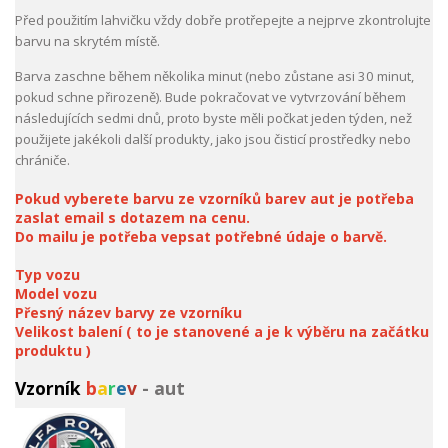
Před použitím lahvičku vždy dobře protřepejte a nejprve zkontrolujte
barvu na skrytém místě.
Barva zaschne během několika minut (nebo zůstane asi 30 minut,
pokud schne přirozeně). Bude pokračovat ve vytvrzování během
následujících sedmi dnů, proto byste měli počkat jeden týden, než
použijete jakékoli další produkty, jako jsou čisticí prostředky nebo
chrániče.
Pokud vyberete barvu ze vzorníků barev aut je potřeba
zaslat email s dotazem na cenu.
Do mailu je potřeba vepsat potřebné údaje o barvě.
Typ vozu
Model vozu
Přesný název barvy ze vzorníku
Velikost balení ( to je stanovené a je k výběru na začátku
produktu )
Vzorník
b
a
r
e
v
- aut