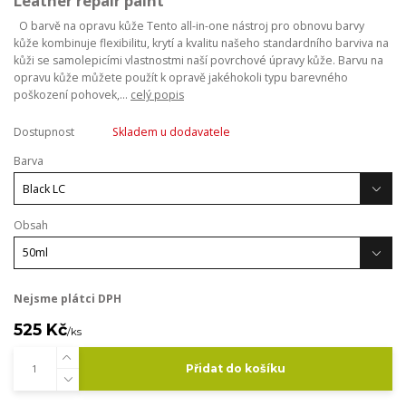
Leather repair paint
O barvě na opravu kůže Tento all-in-one nástroj pro obnovu barvy
kůže kombinuje flexibilitu, krytí a kvalitu našeho standardního barviva na
kůži se samolepicími vlastnostmi naší povrchové úpravy kůže. Barvu na
opravu kůže můžete použít k opravě jakéhokoli typu barevného
poškození pohovek,...
celý popis
Dostupnost
Skladem u dodavatele
Barva
Obsah
Nejsme plátci DPH
525 Kč
/
ks
Přidat do košíku