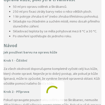
50 ml pro opravu oděrek a škrábanců.
250 ml pro fixaci ztráty barvy nebo o něco větších ploch.
1 litr pokryje zhruba 6 m² (nebo zhruba třímístnou pohovku).
Skladujte na chladném a suchém místě, mimo dosah přímého
slunečního záření.
Skladovací teplota by se měla pohybovat mezi 8 °C a 30 °C.
Po otevření spotřebujte do jednoho roku.
Návod
Jak používat barvu na opravu kůže
Krok 1 - Čištění
Za všech okolností doporučujeme kompletně vyčistit celý kus kůže,
který chcete opravit. Nejenže je to dobrý postup, ale pokud je kůže
špinavá, může to způsobit, že vynikne čerstvě opravená oblast. Kůži
očistěte pomocí našeho čističe kůže.
Krok 2 - Příprava
Pokud opravujete pouze malou oděrku nebo škrábanec, nemusíte
dělat žádnou další přípravu kromě čištění kůže. Pokud je však oprava