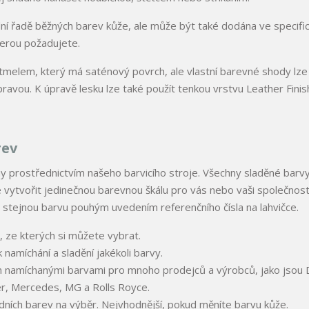
ní řadě běžných barev kůže, ale může být také dodána ve specifi
terou požadujete.
melem, který má saténový povrch, ale vlastní barevné shody lze
avou. K úpravě lesku lze také použít tenkou vrstvu Leather Finis
rev
 prostřednictvím našeho barvicího stroje. Všechny sladěné barvy
ytvořit jedinečnou barevnou škálu pro vás nebo vaši společnost
stejnou barvu pouhým uvedením referenčního čísla na lahvičce.
, ze kterých si můžete vybrat.
namíchání a sladění jakékoli barvy.
namíchanými barvami pro mnoho prodejců a výrobců, jako jsou D
r, Mercedes, MG a Rolls Royce.
ních barev na výběr. Nejvhodnější, pokud měníte barvu kůže.