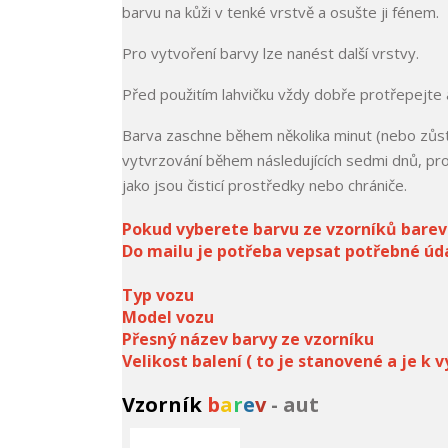
barvu na kůži v tenké vrstvě a osušte ji fénem.
Pro vytvoření barvy lze nanést další vrstvy.
Před použitím lahvičku vždy dobře protřepejte 
Barva zaschne během několika minut (nebo zůst
vytvrzování během následujících sedmi dnů, prot
jako jsou čisticí prostředky nebo chrániče.
Pokud vyberete barvu ze vzorníků barev 
Do mailu je potřeba vepsat potřebné úda
Typ vozu
Model vozu
Přesný název barvy ze vzorníku
Velikost balení ( to je stanovené a je k
Vzorník
b
a
r
e
v
- aut