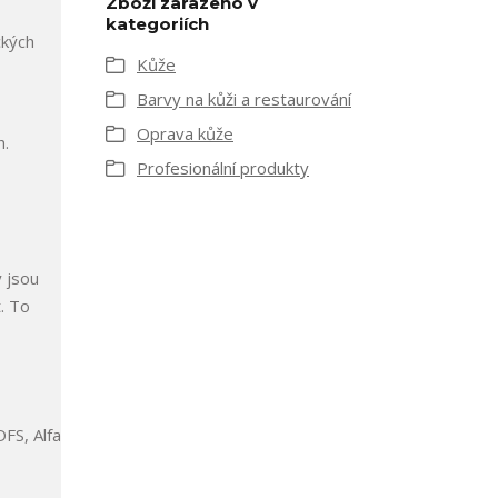
Zboží zařazeno v
kategoriích
ckých
Kůže
Barvy na kůži a restaurování
Oprava kůže
h.
Profesionální produkty
 jsou
. To
FS, Alfa