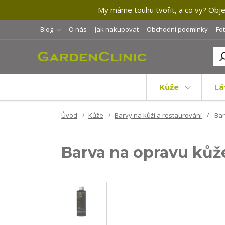
My máme touhu tvořit, a co vy? Objev
Blog
O nás
Jak nakupovat
Obchodní podmínky
Fo
Kůže
Lá
Úvod
Kůže
Barvy na kůži a restaurování
Bar
Barva na opravu kůž