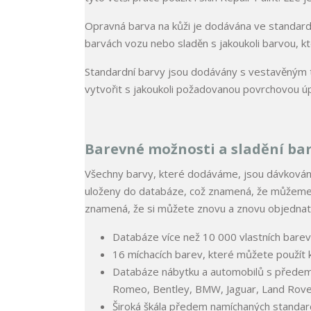
Opravná barva na kůži je dodávána ve standard
barvách vozu nebo sladěn s jakoukoli barvou, k
Standardní barvy jsou dodávány s vestavěným t
vytvořit s jakoukoli požadovanou povrchovou úpr
Barevné možnosti a sladění ba
Všechny barvy, které dodáváme, jsou dávkovány
uloženy do databáze, což znamená, že můžeme v
znamená, že si můžete znovu a znovu objednat 
Databáze více než 10 000 vlastních barev
16 míchacích barev, které můžete použít k 
Databáze nábytku a automobilů s předem 
Romeo, Bentley, BMW, Jaguar, Land Rove
Široká škála předem namíchaných standard