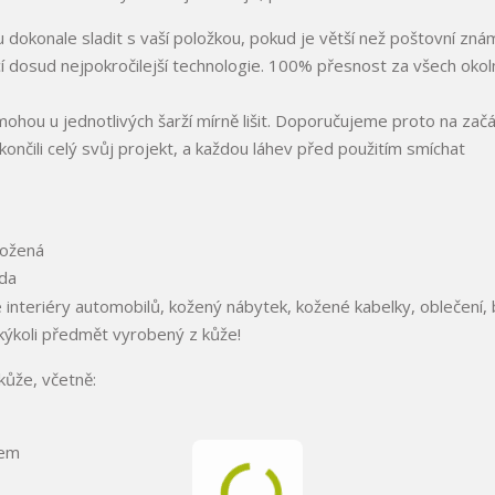
dokonale sladit s vaší položkou, pokud je větší než poštovní zná
í dosud nejpokročilejší technologie. 100% přesnost za všech okoln
hou u jednotlivých šarží mírně lišit. Doporučujeme proto na zač
nčili celý svůj projekt, a každou láhev před použitím smíchat
né interiéry automobilů, kožený nábytek, kožené kabelky, oblečení, 
akýkoli předmět vyrobený z kůže!
kůže, včetně:
rem