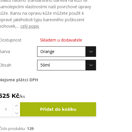
kvalitu našeho standardního barviva na kůži se
samolepicími vlastnostmi naší povrchové úpravy
kůže. Barvu na opravu kůže můžete použít k
opravě jakéhokoli typu barevného poškození
pohovek,...
celý popis
Dostupnost
Skladem u dodavatele
Barva
Obsah
Nejsme plátci DPH
525 Kč
/
ks
Přidat do košíku
Číslo produktu:
129