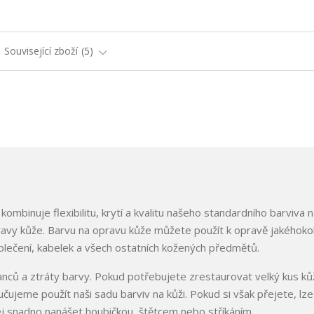
Související zboží
5
ombinuje flexibilitu, krytí a kvalitu našeho standardního barviva n
avy kůže. Barvu na opravu kůže můžete použít k opravě jakéhokol
lečení, kabelek a všech ostatních kožených předmětů.
banců a ztráty barvy. Pokud potřebujete zrestaurovat velký kus k
čujeme použít naši sadu barviv na kůži. Pokud si však přejete, lze
 jej snadno nanášet houbičkou, štětcem nebo stříkáním.