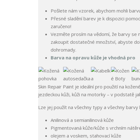
Pošlete nám vzorek, abychom mohli barvu 
Přesné sladění barev je k dispozici pomoc
zaručeno!
Vezměte prosím na vědomí, že barvy se mo
zakoupit dostatečné množství, abyste doko
dohromady.
Barva na opravu kůže je vhodná pro
Skin Repair Paint je ideální pro použití na kože
jezdeckou kůži, kůži na motorky – v podstatě j
Lze jej použít na všechny typy a všechny barvy 
Anilinová a semianilinová kůže
Pigmentovaná kůže/kůže s vrchním nátě
olejem a voskem, stahovací kůže