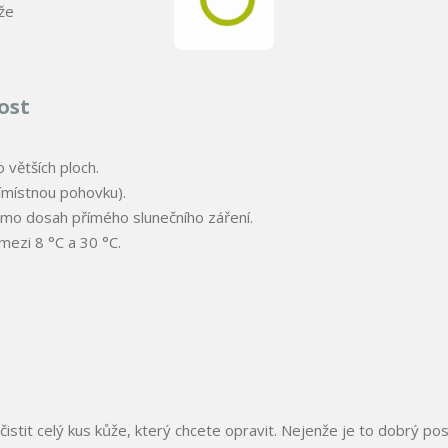
že
ost
 větších ploch.
římístnou pohovku).
imo dosah přímého slunečního záření.
mezi 8 °C a 30 °C.
.
stit celý kus kůže, který chcete opravit. Nejenže je to dobrý pos