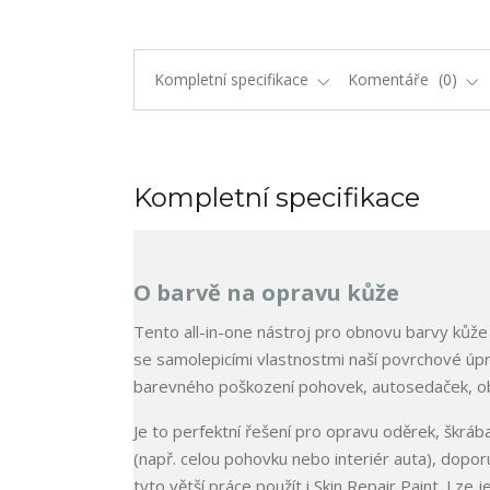
Kompletní specifikace
Komentáře
0
Kompletní specifikace
O barvě na opravu kůže
Tento all-in-one nástroj pro obnovu barvy kůže k
se samolepicími vlastnostmi naší povrchové úpr
barevného poškození pohovek, autosedaček, ob
Je to perfektní řešení pro opravu oděrek, škrá
(např. celou pohovku nebo interiér auta), doporu
tyto větší práce použít i Skin Repair Paint. Lze