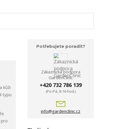
Potřebujete poradit?
Zákaznická podpora
GardenClinic
+420 732 786 139
a kůži
(Po-Pá, 8-16 hod.)
i typu
info@gardenclinic.cz
ůže
 pro