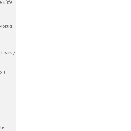
e kůže.
 Pokud
li barvy
p a
ste