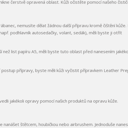
nikne čerstvě opravená oblast. Kůži očistěte pomocí našeho čistič
banec, nemusíte dělat žádnou další přípravu kromě čištění kůže.
př. podhlavník autosedačky, volant, sedák), měli byste ji otřít
než list papíru A5, měli byste tuto oblast před nanesením jakéko
 postup přípravy, byste měli kůži vyčistit přípravkem Leather Pre
vedli jakékoli opravy pomocí našich produktů na opravu kůže.
 lze nanášet štětcem, houbičkou nebo airbrushem. Jednoduše nane