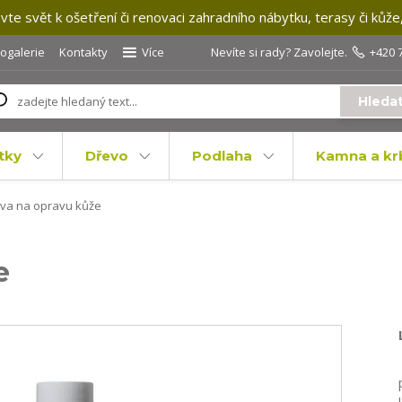
te svět k ošetření či renovaci zahradního nábytku, terasy či kůže
togalerie
Kontakty
Více
Nevíte si rady? Zavolejte.
+420 
Hleda
tky
Dřevo
Podlaha
Kamna a kr
va na opravu kůže
e