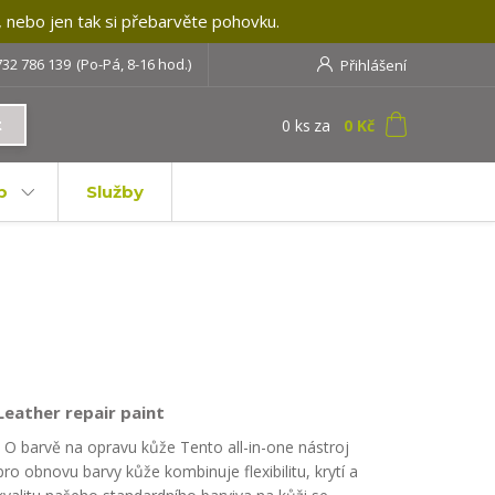
, nebo jen tak si přebarvěte pohovku.
732 786 139
(Po-Pá, 8-16 hod.)
Přihlášení
0
ks
za
0 Kč
t
b
Služby
Leather repair paint
O barvě na opravu kůže Tento all-in-one nástroj
pro obnovu barvy kůže kombinuje flexibilitu, krytí a