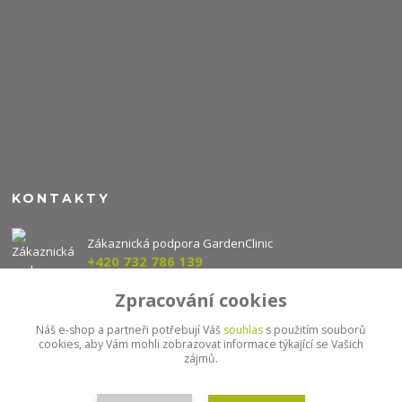
KONTAKTY
Zákaznická podpora GardenClinic
+420 732 786 139
(Po-Pá, 8-16 hod.)
Zpracování cookies
info@gardenclinic.cz
Náš e-shop a partneři potřebují Váš
souhlas
s použitím souborů
cookies, aby Vám mohli zobrazovat informace týkající se Vašich
zájmů.