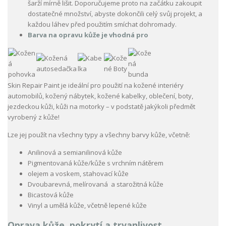
šarží mírně lišit. Doporučujeme proto na začátku zakoupit
dostatečné množství, abyste dokončili celý svůj projekt, a
každou láhev před použitím smíchat dohromady.
Barva na opravu kůže je vhodná pro
Skin Repair Paint je ideální pro použití na kožené interiéry
automobilů, kožený nábytek, kožené kabelky, oblečení, boty,
jezdeckou kůži, kůži na motorky – v podstatě jakýkoli předmět
vyrobený z kůže!
Lze jej použít na všechny typy a všechny barvy kůže, včetně:
Anilinová a semianilinová kůže
Pigmentovaná kůže/kůže s vrchním nátěrem
olejem a voskem, stahovací kůže
Dvoubarevná, melírovaná a starožitná kůže
Bicastová kůže
Vinyl a umělá kůže, včetně lepené kůže
Oprava kůže, pokrytí a trvanlivost