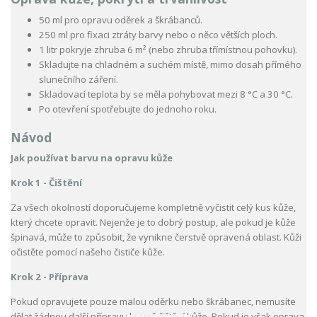
50 ml pro opravu oděrek a škrábanců.
250 ml pro fixaci ztráty barvy nebo o něco větších ploch.
1 litr pokryje zhruba 6 m² (nebo zhruba třímístnou pohovku).
Skladujte na chladném a suchém místě, mimo dosah přímého
slunečního záření.
Skladovací teplota by se měla pohybovat mezi 8 °C a 30 °C.
Po otevření spotřebujte do jednoho roku.
Návod
Jak používat barvu na opravu kůže
Krok 1 - Čištění
Za všech okolností doporučujeme kompletně vyčistit celý kus kůže,
který chcete opravit. Nejenže je to dobrý postup, ale pokud je kůže
špinavá, může to způsobit, že vynikne čerstvě opravená oblast. Kůži
očistěte pomocí našeho čističe kůže.
Krok 2 - Příprava
Pokud opravujete pouze malou oděrku nebo škrábanec, nemusíte
dělat žádnou další přípravu kromě čištění kůže. Pokud je však oprava