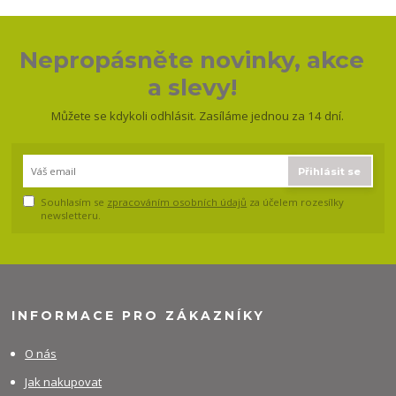
Nepropásněte novinky, akce
a slevy!
Můžete se kdykoli odhlásit. Zasíláme jednou za 14 dní.
Přihlásit se
Souhlasím se
zpracováním osobních údajů
za účelem rozesílky
newsletteru.
INFORMACE PRO ZÁKAZNÍKY
O nás
Jak nakupovat