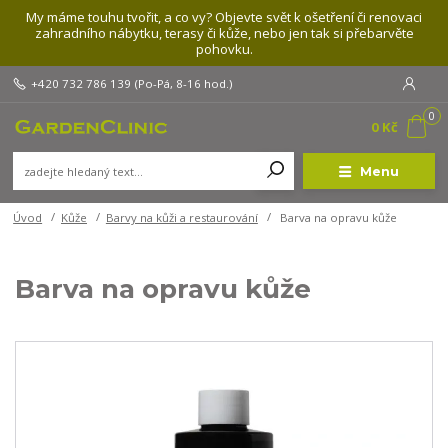
My máme touhu tvořit, a co vy? Objevte svět k ošetření či renovaci
zahradního nábytku, terasy či kůže, nebo jen tak si přebarvěte
pohovku.
+420 732 786 139
(Po-Pá, 8-16 hod.)
0
0 Kč
Menu
Úvod
Kůže
Barvy na kůži a restaurování
Barva na opravu kůže
Barva na opravu kůže