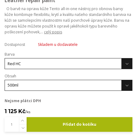
Leather repair paint
O barvě na opravu kůže Tento all-in-one nástroj pro obnovu barvy
kůže kombinuje flexibilitu, krytí a kvalitu našeho standardního barviva na
kůži se samolepicími vlastnostmi naší povrchové úpravy kůže. Barvu na
opravu kůže můžete použít k opravě jakéhokoli typu barevného
poškození pohovek,...
celý popis
Dostupnost
Skladem u dodavatele
Barva
Obsah
Nejsme plátci DPH
1 125 Kč
/
ks
Přidat do košíku