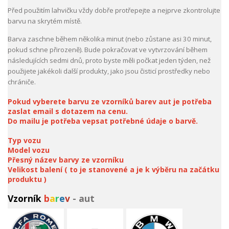
Před použitím lahvičku vždy dobře protřepejte a nejprve zkontrolujte
barvu na skrytém místě.
Barva zaschne během několika minut (nebo zůstane asi 30 minut,
pokud schne přirozeně). Bude pokračovat ve vytvrzování během
následujících sedmi dnů, proto byste měli počkat jeden týden, než
použijete jakékoli další produkty, jako jsou čisticí prostředky nebo
chrániče.
Pokud vyberete barvu ze vzorníků barev aut je potřeba
zaslat email s dotazem na cenu.
Do mailu je potřeba vepsat potřebné údaje o barvě.
Typ vozu
Model vozu
Přesný název barvy ze vzorníku
Velikost balení ( to je stanovené a je k výběru na začátku
produktu )
Vzorník
b
a
r
e
v
- aut