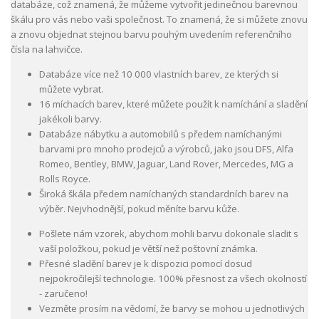
databáze, což znamená, že můžeme vytvořit jedinečnou barevnou
škálu pro vás nebo vaši společnost. To znamená, že si můžete znovu
a znovu objednat stejnou barvu pouhým uvedením referenčního
čísla na lahvičce.
Databáze více než 10 000 vlastních barev, ze kterých si
můžete vybrat.
16 míchacích barev, které můžete použít k namíchání a sladění
jakékoli barvy.
Databáze nábytku a automobilů s předem namíchanými
barvami pro mnoho prodejců a výrobců, jako jsou DFS, Alfa
Romeo, Bentley, BMW, Jaguar, Land Rover, Mercedes, MG a
Rolls Royce.
Široká škála předem namíchaných standardních barev na
výběr. Nejvhodnější, pokud měníte barvu kůže.
Pošlete nám vzorek, abychom mohli barvu dokonale sladit s
vaší položkou, pokud je větší než poštovní známka.
Přesné sladění barev je k dispozici pomocí dosud
nejpokročilejší technologie. 100% přesnost za všech okolností
- zaručeno!
Vezměte prosím na vědomí, že barvy se mohou u jednotlivých