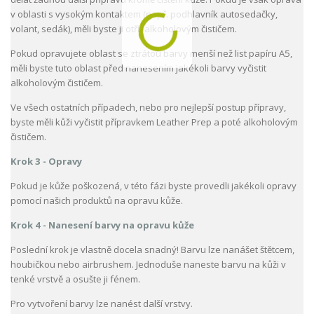
v oblasti s vysokým kontaktem (např. podhlavník autosedačky,
volant, sedák), měli byste ji otřít alkoholovým čističem.
Pokud opravujete oblast se ztrátou barvy menší než list papíru A5,
měli byste tuto oblast před nanesením jakékoli barvy vyčistit
alkoholovým čističem.
Ve všech ostatních případech, nebo pro nejlepší postup přípravy,
byste měli kůži vyčistit přípravkem Leather Prep a poté alkoholovým
čističem.
Krok 3 - Opravy
Pokud je kůže poškozená, v této fázi byste provedli jakékoli opravy
pomocí našich produktů na opravu kůže.
Krok 4 - Nanesení barvy na opravu kůže
Poslední krok je vlastně docela snadný! Barvu lze nanášet štětcem,
houbičkou nebo airbrushem. Jednoduše naneste barvu na kůži v
tenké vrstvě a osušte ji fénem.
Pro vytvoření barvy lze nanést další vrstvy.