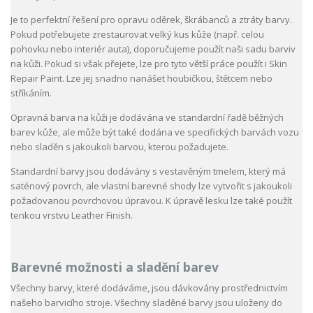
Je to perfektní řešení pro opravu oděrek, škrábanců a ztráty barvy.
Pokud potřebujete zrestaurovat velký kus kůže (např. celou
pohovku nebo interiér auta), doporučujeme použít naši sadu barviv
na kůži. Pokud si však přejete, lze pro tyto větší práce použít i Skin
Repair Paint. Lze jej snadno nanášet houbičkou, štětcem nebo
stříkáním.
Opravná barva na kůži je dodávána ve standardní řadě běžných
barev kůže, ale může být také dodána ve specifických barvách vozu
nebo sladěn s jakoukoli barvou, kterou požadujete.
Standardní barvy jsou dodávány s vestavěným tmelem, který má
saténový povrch, ale vlastní barevné shody lze vytvořit s jakoukoli
požadovanou povrchovou úpravou. K úpravě lesku lze také použít
tenkou vrstvu Leather Finish.
Barevné možnosti a sladění barev
Všechny barvy, které dodáváme, jsou dávkovány prostřednictvím
našeho barvicího stroje. Všechny sladěné barvy jsou uloženy do