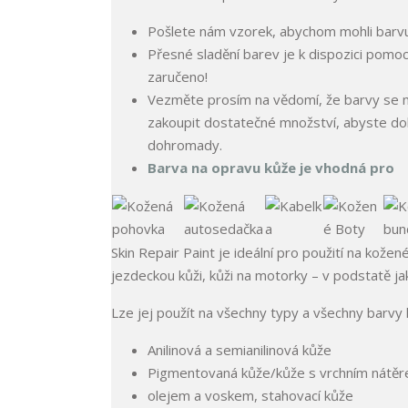
Pošlete nám vzorek, abychom mohli barvu 
Přesné sladění barev je k dispozici pomoc
zaručeno!
Vezměte prosím na vědomí, že barvy se mo
zakoupit dostatečné množství, abyste doko
dohromady.
Barva na opravu kůže je vhodná pro
Skin Repair Paint je ideální pro použití na kože
jezdeckou kůži, kůži na motorky – v podstatě j
Lze jej použít na všechny typy a všechny barvy 
Anilinová a semianilinová kůže
Pigmentovaná kůže/kůže s vrchním nátě
olejem a voskem, stahovací kůže