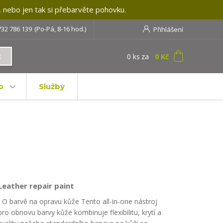
, nebo jen tak si přebarvěte pohovku.
732 786 139
(Po-Pá, 8-16 hod.)
Přihlášení
0
ks
za
0 Kč
t
b
Služby
Leather repair paint
O barvě na opravu kůže Tento all-in-one nástroj
pro obnovu barvy kůže kombinuje flexibilitu, krytí a