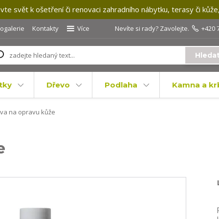
te svět k ošetření či renovaci zahradního nábytku, terasy či kůže
togalerie
Kontakty
Více
Nevíte si rady? Zavolejte.
+420 
Hleda
tky
Dřevo
Podlaha
Kamna a kr
va na opravu kůže
e