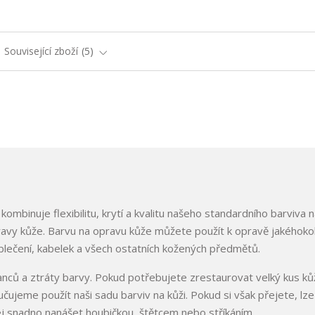
Související zboží
5
ombinuje flexibilitu, krytí a kvalitu našeho standardního barviva n
avy kůže. Barvu na opravu kůže můžete použít k opravě jakéhokol
lečení, kabelek a všech ostatních kožených předmětů.
banců a ztráty barvy. Pokud potřebujete zrestaurovat velký kus k
čujeme použít naši sadu barviv na kůži. Pokud si však přejete, lze
 jej snadno nanášet houbičkou, štětcem nebo stříkáním.