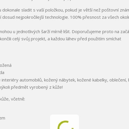
dokonale sladit s vaší položkou, pokud je větší než poštovní zná
í dosud nejpokročilejší technologie. 100% přesnost za všech okoln
hou u jednotlivých šarží mírně lišit. Doporučujeme proto na zač
nčili celý svůj projekt, a každou láhev před použitím smíchat
né interiéry automobilů, kožený nábytek, kožené kabelky, oblečení, 
akýkoli předmět vyrobený z kůže!
kůže, včetně:
rem