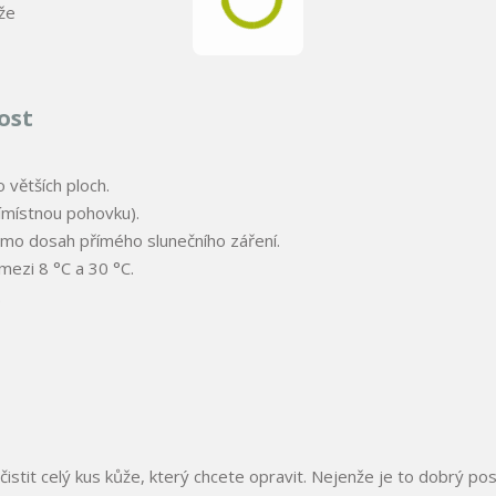
že
ost
 větších ploch.
římístnou pohovku).
imo dosah přímého slunečního záření.
mezi 8 °C a 30 °C.
.
stit celý kus kůže, který chcete opravit. Nejenže je to dobrý pos