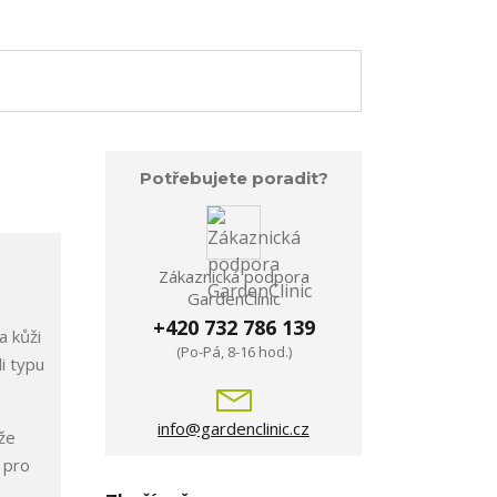
Potřebujete poradit?
Zákaznická podpora
GardenClinic
+420 732 786 139
a kůži
(Po-Pá, 8-16 hod.)
i typu
info@gardenclinic.cz
ůže
 pro