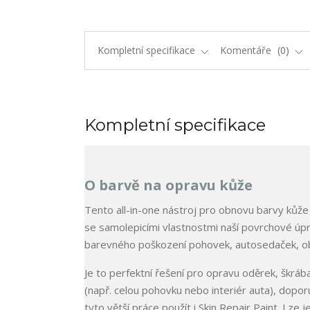
Kompletní specifikace
Komentáře
0
Kompletní specifikace
O barvě na opravu kůže
Tento all-in-one nástroj pro obnovu barvy kůže k
se samolepicími vlastnostmi naší povrchové úpr
barevného poškození pohovek, autosedaček, ob
Je to perfektní řešení pro opravu oděrek, škrá
(např. celou pohovku nebo interiér auta), doporu
tyto větší práce použít i Skin Repair Paint. Lze