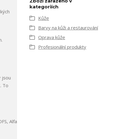
Zboží zařazeno v
kategoriích
ckých
Kůže
Barvy na kůži a restaurování
Oprava kůže
h.
Profesionální produkty
 jsou
. To
FS, Alfa