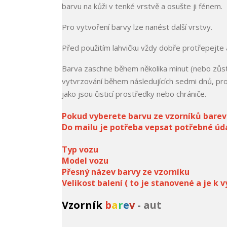
barvu na kůži v tenké vrstvě a osušte ji fénem.
Pro vytvoření barvy lze nanést další vrstvy.
Před použitím lahvičku vždy dobře protřepejte 
Barva zaschne během několika minut (nebo zůst
vytvrzování během následujících sedmi dnů, prot
jako jsou čisticí prostředky nebo chrániče.
Pokud vyberete barvu ze vzorníků barev 
Do mailu je potřeba vepsat potřebné úda
Typ vozu
Model vozu
Přesný název barvy ze vzorníku
Velikost balení ( to je stanovené a je k
Vzorník
b
a
r
e
v
- aut