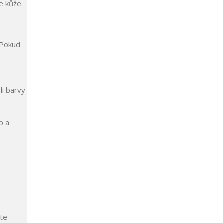
e kůže.
 Pokud
li barvy
p a
ste