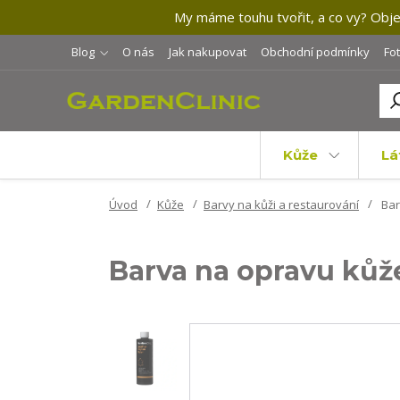
My máme touhu tvořit, a co vy? Objev
Blog
O nás
Jak nakupovat
Obchodní podmínky
Fo
Kůže
Lá
Úvod
Kůže
Barvy na kůži a restaurování
Bar
Barva na opravu kůž