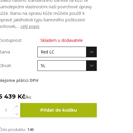
kvalitu našeho standardního barviva na kůži se
samolepicími vlastnostmi naší povrchové úpravy
kůže. Barvu na opravu kůže můžete použít k
opravě jakéhokoli typu barevného poškození
pohovek,...
celý popis
Dostupnost
Skladem u dodavatele
Barva
Obsah
Nejsme plátci DPH
5 439 Kč
/
ks
Přidat do košíku
Číslo produktu:
140