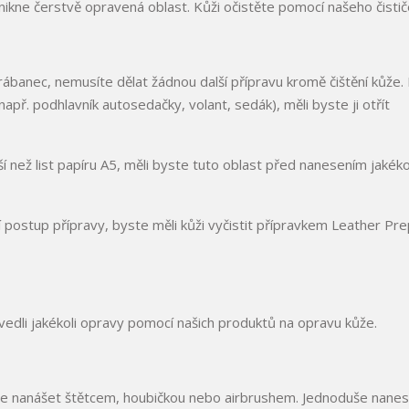
nikne čerstvě opravená oblast. Kůži očistěte pomocí našeho čistič
banec, nemusíte dělat žádnou další přípravu kromě čištění kůže.
př. podhlavník autosedačky, volant, sedák), měli byste ji otřít
než list papíru A5, měli byste tuto oblast před nanesením jakéko
 postup přípravy, byste měli kůži vyčistit přípravkem Leather Pre
vedli jakékoli opravy pomocí našich produktů na opravu kůže.
 lze nanášet štětcem, houbičkou nebo airbrushem. Jednoduše nane