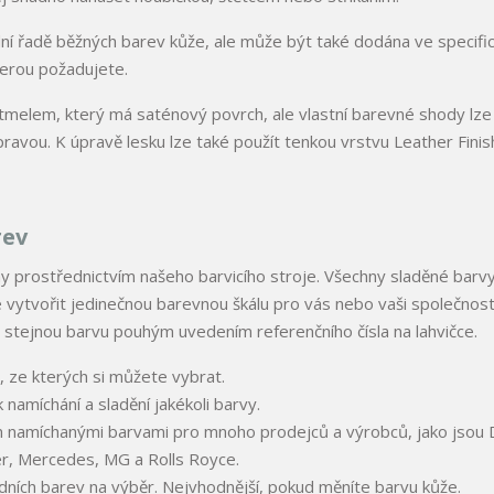
ní řadě běžných barev kůže, ale může být také dodána ve specifi
terou požadujete.
melem, který má saténový povrch, ale vlastní barevné shody lze
avou. K úpravě lesku lze také použít tenkou vrstvu Leather Finis
rev
 prostřednictvím našeho barvicího stroje. Všechny sladěné barvy
ytvořit jedinečnou barevnou škálu pro vás nebo vaši společnost
stejnou barvu pouhým uvedením referenčního čísla na lahvičce.
, ze kterých si můžete vybrat.
namíchání a sladění jakékoli barvy.
namíchanými barvami pro mnoho prodejců a výrobců, jako jsou D
r, Mercedes, MG a Rolls Royce.
ních barev na výběr. Nejvhodnější, pokud měníte barvu kůže.