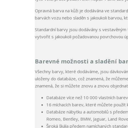
Opravná barva na kůži je dodávána ve standard
barvách vozu nebo sladěn s jakoukoli barvou, k
Standardní barvy jsou dodávány s vestavěným t
vytvořit s jakoukoli požadovanou povrchovou úpr
Barevné možnosti a sladění ba
Všechny barvy, které dodáváme, jsou dávkovány
uloženy do databáze, což znamená, že můžeme v
znamená, že si můžete znovu a znovu objednat 
Databáze více než 10 000 vlastních barev
16 míchacích barev, které můžete použít k 
Databáze nábytku a automobilů s předem 
Romeo, Bentley, BMW, Jaguar, Land Rove
Široká škála předem namíchaných standard