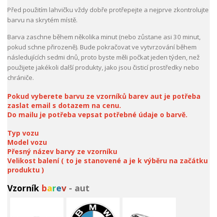
Před použitím lahvičku vždy dobře protřepejte a nejprve zkontrolujte
barvu na skrytém místě.
Barva zaschne během několika minut (nebo zůstane asi 30 minut,
pokud schne přirozeně). Bude pokračovat ve vytvrzování během
následujících sedmi dnů, proto byste měli počkat jeden týden, než
použijete jakékoli další produkty, jako jsou čisticí prostředky nebo
chrániče.
Pokud vyberete barvu ze vzorníků barev aut je potřeba
zaslat email s dotazem na cenu.
Do mailu je potřeba vepsat potřebné údaje o barvě.
Typ vozu
Model vozu
Přesný název barvy ze vzorníku
Velikost balení ( to je stanovené a je k výběru na začátku
produktu )
Vzorník
b
a
r
e
v
- aut