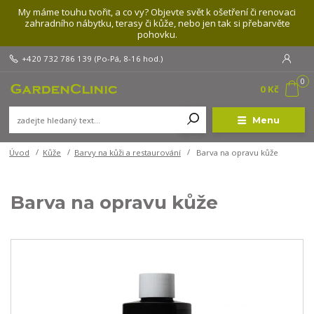
My máme touhu tvořit, a co vy? Objevte svět k ošetření či renovaci
zahradního nábytku, terasy či kůže, nebo jen tak si přebarvěte
pohovku.
+420 732 786 139
(Po-Pá, 8-16 hod.)
0
0 Kč
Menu
Úvod
Kůže
Barvy na kůži a restaurování
Barva na opravu kůže
Barva na opravu kůže