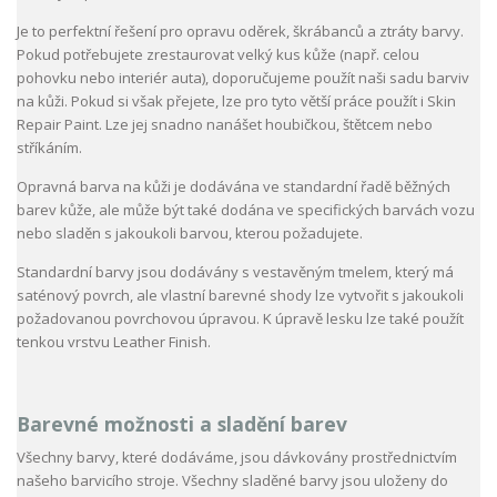
Je to perfektní řešení pro opravu oděrek, škrábanců a ztráty barvy.
Pokud potřebujete zrestaurovat velký kus kůže (např. celou
pohovku nebo interiér auta), doporučujeme použít naši sadu barviv
na kůži. Pokud si však přejete, lze pro tyto větší práce použít i Skin
Repair Paint. Lze jej snadno nanášet houbičkou, štětcem nebo
stříkáním.
Opravná barva na kůži je dodávána ve standardní řadě běžných
barev kůže, ale může být také dodána ve specifických barvách vozu
nebo sladěn s jakoukoli barvou, kterou požadujete.
Standardní barvy jsou dodávány s vestavěným tmelem, který má
saténový povrch, ale vlastní barevné shody lze vytvořit s jakoukoli
požadovanou povrchovou úpravou. K úpravě lesku lze také použít
tenkou vrstvu Leather Finish.
Barevné možnosti a sladění barev
Všechny barvy, které dodáváme, jsou dávkovány prostřednictvím
našeho barvicího stroje. Všechny sladěné barvy jsou uloženy do