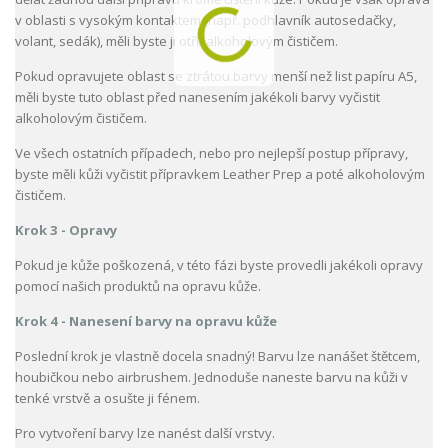
v oblasti s vysokým kontaktem (např. podhlavník autosedačky,
volant, sedák), měli byste ji otřít alkoholovým čističem.
Pokud opravujete oblast se ztrátou barvy menší než list papíru A5,
měli byste tuto oblast před nanesením jakékoli barvy vyčistit
alkoholovým čističem.
Ve všech ostatních případech, nebo pro nejlepší postup přípravy,
byste měli kůži vyčistit přípravkem Leather Prep a poté alkoholovým
čističem.
Krok 3 - Opravy
Pokud je kůže poškozená, v této fázi byste provedli jakékoli opravy
pomocí našich produktů na opravu kůže.
Krok 4 - Nanesení barvy na opravu kůže
Poslední krok je vlastně docela snadný! Barvu lze nanášet štětcem,
houbičkou nebo airbrushem. Jednoduše naneste barvu na kůži v
tenké vrstvě a osušte ji fénem.
Pro vytvoření barvy lze nanést další vrstvy.