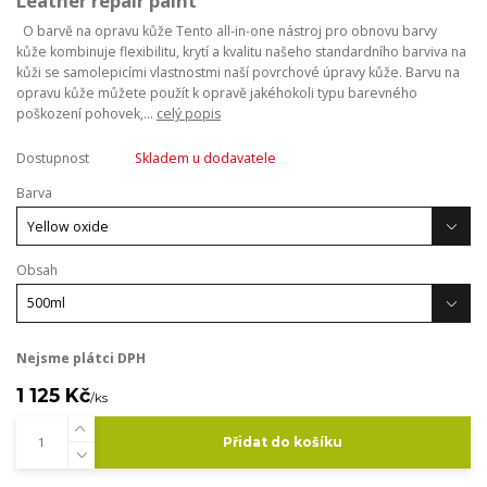
Leather repair paint
O barvě na opravu kůže Tento all-in-one nástroj pro obnovu barvy
kůže kombinuje flexibilitu, krytí a kvalitu našeho standardního barviva na
kůži se samolepicími vlastnostmi naší povrchové úpravy kůže. Barvu na
opravu kůže můžete použít k opravě jakéhokoli typu barevného
poškození pohovek,...
celý popis
Dostupnost
Skladem u dodavatele
Barva
Obsah
Nejsme plátci DPH
1 125 Kč
/
ks
Přidat do košíku