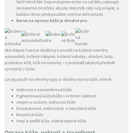
šarží mírně lišit. Doporučujeme proto na začátku zakoupit
dostatečné množství, abyste dokončili celý svůj projekt, a
každou láhev před použitím smíchat dohromady.
Barva na opravu kůže je vhodná pro
Skin Repair Paint je ideální pro použití na kožené interiéry
automobilů, kožený nábytek, kožené kabelky, oblečení, boty,
jezdeckou kůži, kůži na motorky – v podstatě jakýkoli předmět
vyrobený z kůže!
Lze jej použít na všechny typy a všechny barvy kůže, včetně:
Anilinová a semianilinová kůže
Pigmentovaná kůže/kůže s vrchním nátěrem
olejem a voskem, stahovací kůže
Dvoubarevná, melírovaná a starožitná kůže
Bicastová kůže
Vinyl a umělá kůže, včetně lepené kůže
Oprava kůže, pokrytí a trvanlivost