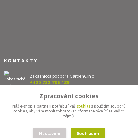
KONTAKTY
Zákaznická podpora GardenClinic
+420 732 786 139
(Po-Pá, 8-16 hod.)
Zpracování cookies
info@gardenclinic.cz
Náš e-shop a partneři potřebují Váš
souhlas
s použitím souborů
cookies, aby Vám mohli zobrazovat informace týkající se Vašich
zájmů.
Nastavení
Souhlasím