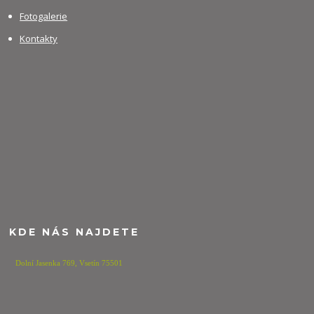
Fotogalerie
Kontakty
KDE NÁS NAJDETE
Dolní Jasenka 769,
Vsetín 75501