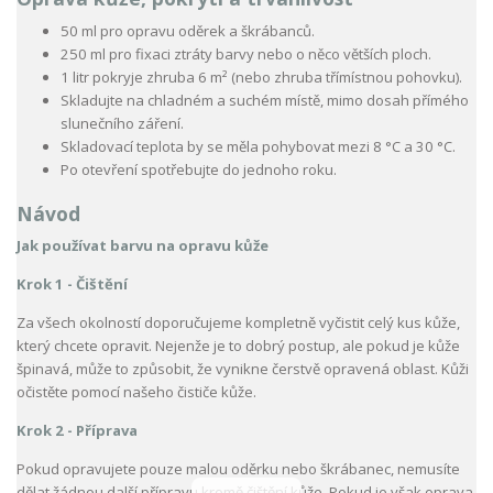
50 ml pro opravu oděrek a škrábanců.
250 ml pro fixaci ztráty barvy nebo o něco větších ploch.
1 litr pokryje zhruba 6 m² (nebo zhruba třímístnou pohovku).
Skladujte na chladném a suchém místě, mimo dosah přímého
slunečního záření.
Skladovací teplota by se měla pohybovat mezi 8 °C a 30 °C.
Po otevření spotřebujte do jednoho roku.
Návod
Jak používat barvu na opravu kůže
Krok 1 - Čištění
Za všech okolností doporučujeme kompletně vyčistit celý kus kůže,
který chcete opravit. Nejenže je to dobrý postup, ale pokud je kůže
špinavá, může to způsobit, že vynikne čerstvě opravená oblast. Kůži
očistěte pomocí našeho čističe kůže.
Krok 2 - Příprava
Pokud opravujete pouze malou oděrku nebo škrábanec, nemusíte
dělat žádnou další přípravu kromě čištění kůže. Pokud je však oprava