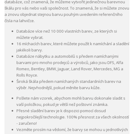
databáze, což znamená, že můžeme vytvořit jedinečnou barevnou
škálu pro vás nebo vaši společnost. To znamená, že si můžete znovu
a znovu objednat stejnou barvu pouhým uvedením referenčního
čísla na lahvičce.
Databáze více než 10 000 vlastních barev, ze kterých si
můžete vybrat.
16 míchacích barev, které můžete použít k namíchání a sladění
jakékoli barvy.
Databáze nábytku a automobilů s předem namíchanými
barvami pro mnoho prodejců a výrobců, jako jsou DFS, Alfa
Romeo, Bentley, BMW, Jaguar, Land Rover, Mercedes, MG a
Rolls Royce.
Široká škála předem namíchaných standardních barev na
výběr. Nejvhodnější, pokud měníte barvu kůže.
Pošlete nám vzorek, abychom mohli barvu dokonale sladit s
vaší položkou, pokud je větší než poštovní známka.
Přesné sladění barev je k dispozici pomocí dosud
nejpokročilejší technologie. 100% přesnost za všech okolností
- zaručeno!
Vezměte prosím na vědomí, že barvy se mohou u jednotlivých