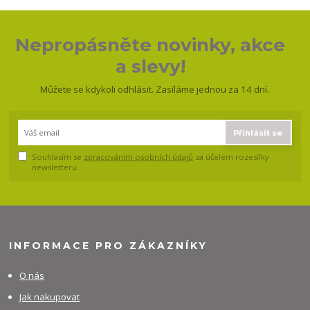
Nepropásněte novinky, akce
a slevy!
Můžete se kdykoli odhlásit. Zasíláme jednou za 14 dní.
Přihlásit se
Souhlasím se
zpracováním osobních údajů
za účelem rozesílky
newsletteru.
INFORMACE PRO ZÁKAZNÍKY
O nás
Jak nakupovat