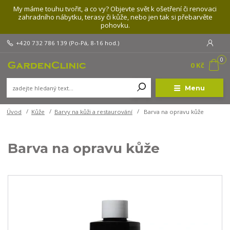
My máme touhu tvořit, a co vy? Objevte svět k ošetření či renovaci
zahradního nábytku, terasy či kůže, nebo jen tak si přebarvěte
pohovku.
+420 732 786 139
(Po-Pá, 8-16 hod.)
0
0 Kč
Menu
Úvod
Kůže
Barvy na kůži a restaurování
Barva na opravu kůže
Barva na opravu kůže