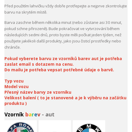
Před použitím lahvičku vždy dobře protřepejte a nejprve zkontrolujte
barvu na skrytém místě.
Barva zaschne během několika minut (nebo zůstane asi 30 minut,
pokud schne přirozeně). Bude pokračovat ve vytvrzování během
následujících sedmi dnů, proto byste měli počkat jeden týden, než
použijete jakékoli další produkty, jako jsou čisticí prostředky nebo
chrániče.
Pokud vyberete barvu ze vzorníků barev aut je potřeba
zaslat email s dotazem na cenu.
Do mailu je potřeba vepsat potřebné údaje o barvě.
Typ vozu
Model vozu
Přesný název barvy ze vzorníku
Velikost balení ( to je stanovené a je k výběru na začátku
produktu )
Vzorník
b
a
r
e
v
- aut