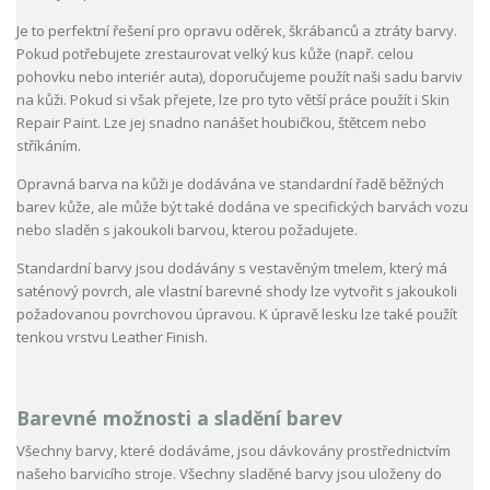
Je to perfektní řešení pro opravu oděrek, škrábanců a ztráty barvy.
Pokud potřebujete zrestaurovat velký kus kůže (např. celou
pohovku nebo interiér auta), doporučujeme použít naši sadu barviv
na kůži. Pokud si však přejete, lze pro tyto větší práce použít i Skin
Repair Paint. Lze jej snadno nanášet houbičkou, štětcem nebo
stříkáním.
Opravná barva na kůži je dodávána ve standardní řadě běžných
barev kůže, ale může být také dodána ve specifických barvách vozu
nebo sladěn s jakoukoli barvou, kterou požadujete.
Standardní barvy jsou dodávány s vestavěným tmelem, který má
saténový povrch, ale vlastní barevné shody lze vytvořit s jakoukoli
požadovanou povrchovou úpravou. K úpravě lesku lze také použít
tenkou vrstvu Leather Finish.
Barevné možnosti a sladění barev
Všechny barvy, které dodáváme, jsou dávkovány prostřednictvím
našeho barvicího stroje. Všechny sladěné barvy jsou uloženy do