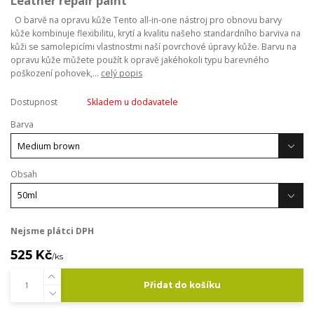
Leather repair paint
O barvě na opravu kůže Tento all-in-one nástroj pro obnovu barvy
kůže kombinuje flexibilitu, krytí a kvalitu našeho standardního barviva na
kůži se samolepicími vlastnostmi naší povrchové úpravy kůže. Barvu na
opravu kůže můžete použít k opravě jakéhokoli typu barevného
poškození pohovek,...
celý popis
Dostupnost
Skladem u dodavatele
Barva
Obsah
Nejsme plátci DPH
525 Kč
/
ks
Přidat do košíku