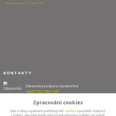
Dolní Jasenka 769,
Vsetín 75501
KONTAKTY
Zákaznická podpora GardenClinic
+420 732 786 139
(Po-Pá, 8-16 hod.)
Zpracování cookies
info@gardenclinic.cz
Náš e-shop a partneři potřebují Váš
souhlas
s použitím souborů
cookies, aby Vám mohli zobrazovat informace týkající se Vašich