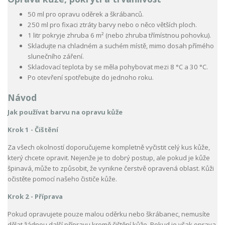
50 ml pro opravu oděrek a škrábanců.
250 ml pro fixaci ztráty barvy nebo o něco větších ploch.
1 litr pokryje zhruba 6 m² (nebo zhruba třímístnou pohovku).
Skladujte na chladném a suchém místě, mimo dosah přímého
slunečního záření.
Skladovací teplota by se měla pohybovat mezi 8 °C a 30 °C.
Po otevření spotřebujte do jednoho roku.
Návod
Jak používat barvu na opravu kůže
Krok 1 - Čištění
Za všech okolností doporučujeme kompletně vyčistit celý kus kůže,
který chcete opravit. Nejenže je to dobrý postup, ale pokud je kůže
špinavá, může to způsobit, že vynikne čerstvě opravená oblast. Kůži
očistěte pomocí našeho čističe kůže.
Krok 2 - Příprava
Pokud opravujete pouze malou oděrku nebo škrábanec, nemusíte
dělat žádnou další přípravu kromě čištění kůže. Pokud je však oprava