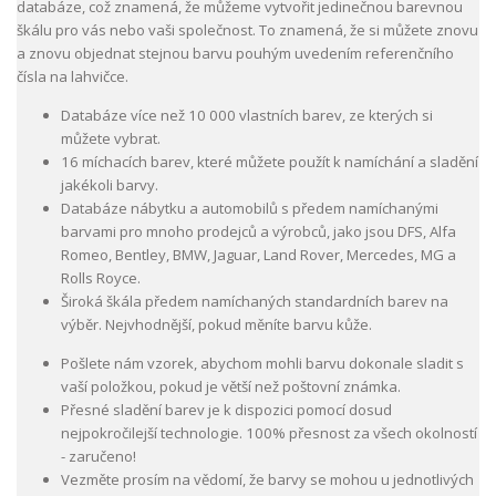
databáze, což znamená, že můžeme vytvořit jedinečnou barevnou
škálu pro vás nebo vaši společnost. To znamená, že si můžete znovu
a znovu objednat stejnou barvu pouhým uvedením referenčního
čísla na lahvičce.
Databáze více než 10 000 vlastních barev, ze kterých si
můžete vybrat.
16 míchacích barev, které můžete použít k namíchání a sladění
jakékoli barvy.
Databáze nábytku a automobilů s předem namíchanými
barvami pro mnoho prodejců a výrobců, jako jsou DFS, Alfa
Romeo, Bentley, BMW, Jaguar, Land Rover, Mercedes, MG a
Rolls Royce.
Široká škála předem namíchaných standardních barev na
výběr. Nejvhodnější, pokud měníte barvu kůže.
Pošlete nám vzorek, abychom mohli barvu dokonale sladit s
vaší položkou, pokud je větší než poštovní známka.
Přesné sladění barev je k dispozici pomocí dosud
nejpokročilejší technologie. 100% přesnost za všech okolností
- zaručeno!
Vezměte prosím na vědomí, že barvy se mohou u jednotlivých