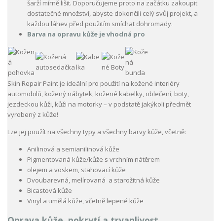
šarží mírně lišit. Doporučujeme proto na začátku zakoupit
dostatečné množství, abyste dokončili celý svůj projekt, a
každou láhev před použitím smíchat dohromady.
Barva na opravu kůže je vhodná pro
Skin Repair Paint je ideální pro použití na kožené interiéry
automobilů, kožený nábytek, kožené kabelky, oblečení, boty,
jezdeckou kůži, kůži na motorky – v podstatě jakýkoli předmět
vyrobený z kůže!
Lze jej použít na všechny typy a všechny barvy kůže, včetně:
Anilinová a semianilinová kůže
Pigmentovaná kůže/kůže s vrchním nátěrem
olejem a voskem, stahovací kůže
Dvoubarevná, melírovaná a starožitná kůže
Bicastová kůže
Vinyl a umělá kůže, včetně lepené kůže
Oprava kůže, pokrytí a trvanlivost