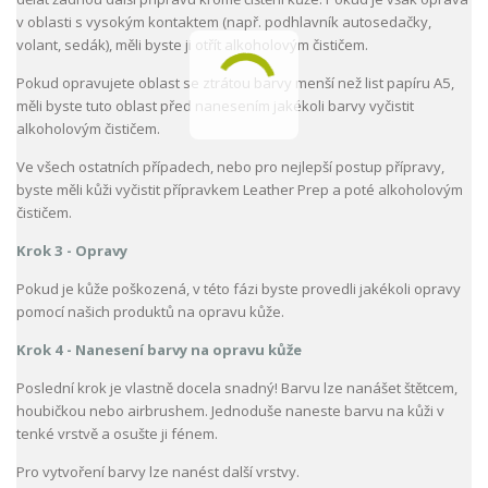
v oblasti s vysokým kontaktem (např. podhlavník autosedačky,
volant, sedák), měli byste ji otřít alkoholovým čističem.
Pokud opravujete oblast se ztrátou barvy menší než list papíru A5,
měli byste tuto oblast před nanesením jakékoli barvy vyčistit
alkoholovým čističem.
Ve všech ostatních případech, nebo pro nejlepší postup přípravy,
byste měli kůži vyčistit přípravkem Leather Prep a poté alkoholovým
čističem.
Krok 3 - Opravy
Pokud je kůže poškozená, v této fázi byste provedli jakékoli opravy
pomocí našich produktů na opravu kůže.
Krok 4 - Nanesení barvy na opravu kůže
Poslední krok je vlastně docela snadný! Barvu lze nanášet štětcem,
houbičkou nebo airbrushem. Jednoduše naneste barvu na kůži v
tenké vrstvě a osušte ji fénem.
Pro vytvoření barvy lze nanést další vrstvy.