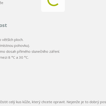
že
ost
 větších ploch.
římístnou pohovku).
imo dosah přímého slunečního záření.
mezi 8 °C a 30 °C.
.
stit celý kus kůže, který chcete opravit. Nejenže je to dobrý pos