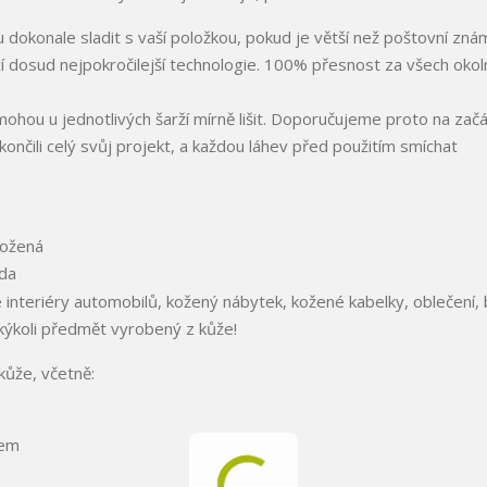
dokonale sladit s vaší položkou, pokud je větší než poštovní zná
í dosud nejpokročilejší technologie. 100% přesnost za všech okoln
hou u jednotlivých šarží mírně lišit. Doporučujeme proto na zač
nčili celý svůj projekt, a každou láhev před použitím smíchat
né interiéry automobilů, kožený nábytek, kožené kabelky, oblečení, 
akýkoli předmět vyrobený z kůže!
kůže, včetně:
rem