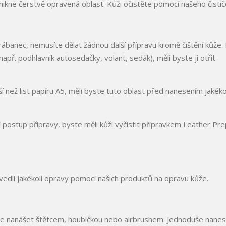
nikne čerstvě opravená oblast. Kůži očistěte pomocí našeho čistič
banec, nemusíte dělat žádnou další přípravu kromě čištění kůže.
př. podhlavník autosedačky, volant, sedák), měli byste ji otřít
než list papíru A5, měli byste tuto oblast před nanesením jakéko
 postup přípravy, byste měli kůži vyčistit přípravkem Leather Pre
vedli jakékoli opravy pomocí našich produktů na opravu kůže.
 lze nanášet štětcem, houbičkou nebo airbrushem. Jednoduše nane