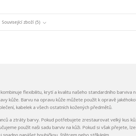
Související zboží
5
ombinuje flexibilitu, krytí a kvalitu našeho standardního barviva n
avy kůže. Barvu na opravu kůže můžete použít k opravě jakéhokol
lečení, kabelek a všech ostatních kožených předmětů.
banců a ztráty barvy. Pokud potřebujete zrestaurovat velký kus k
čujeme použít naši sadu barviv na kůži. Pokud si však přejete, lze
 jej snadno nanášet houbičkou, štětcem nebo stříkáním.