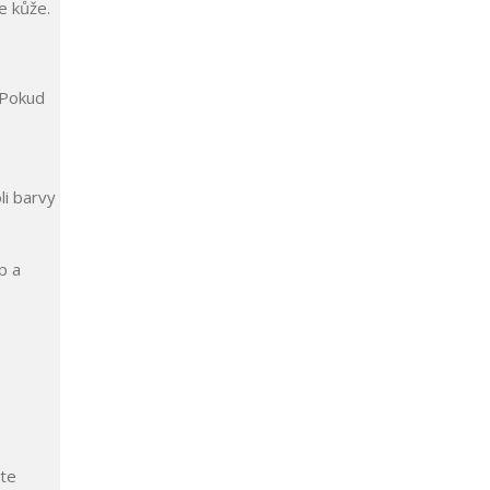
e kůže.
 Pokud
li barvy
p a
ste