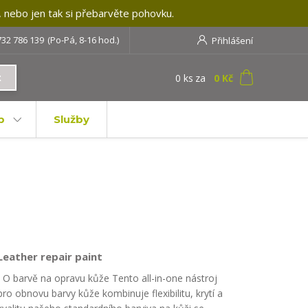
, nebo jen tak si přebarvěte pohovku.
732 786 139
(Po-Pá, 8-16 hod.)
Přihlášení
0
ks
za
0 Kč
t
b
Služby
Leather repair paint
O barvě na opravu kůže Tento all-in-one nástroj
pro obnovu barvy kůže kombinuje flexibilitu, krytí a