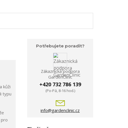
Potřebujete poradit?
Zákaznická podpora
GardenClinic
+420 732 786 139
a kůži
(Po-Pá, 8-16 hod.)
i typu
info@gardenclinic.cz
ůže
 pro