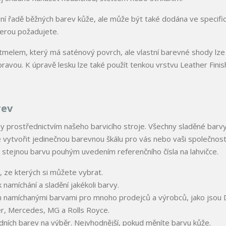
ní řadě běžných barev kůže, ale může být také dodána ve specifi
terou požadujete.
melem, který má saténový povrch, ale vlastní barevné shody lze
avou. K úpravě lesku lze také použít tenkou vrstvu Leather Finis
rev
 prostřednictvím našeho barvicího stroje. Všechny sladěné barvy
ytvořit jedinečnou barevnou škálu pro vás nebo vaši společnost
stejnou barvu pouhým uvedením referenčního čísla na lahvičce.
, ze kterých si můžete vybrat.
namíchání a sladění jakékoli barvy.
namíchanými barvami pro mnoho prodejců a výrobců, jako jsou D
r, Mercedes, MG a Rolls Royce.
ních barev na výběr. Nejvhodnější, pokud měníte barvu kůže.