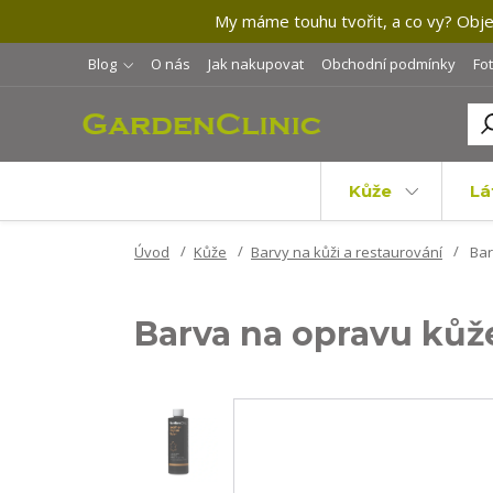
My máme touhu tvořit, a co vy? Objev
Blog
O nás
Jak nakupovat
Obchodní podmínky
Fo
Kůže
Lá
Úvod
Kůže
Barvy na kůži a restaurování
Bar
Barva na opravu kůž