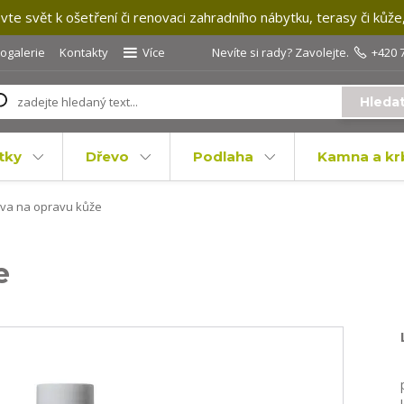
te svět k ošetření či renovaci zahradního nábytku, terasy či kůže
togalerie
Kontakty
Více
Nevíte si rady? Zavolejte.
+420 
Hleda
tky
Dřevo
Podlaha
Kamna a kr
va na opravu kůže
e