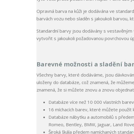
Opravná barva na kůži je dodávána ve standard
barvách vozu nebo sladěn s jakoukoli barvou, k
Standardní barvy jsou dodávány s vestavěným t
vytvořit s jakoukoli požadovanou povrchovou úpr
Barevné možnosti a sladění ba
Všechny barvy, které dodáváme, jsou dávkovány
uloženy do databáze, což znamená, že můžeme v
znamená, že si můžete znovu a znovu objednat 
Databáze více než 10 000 vlastních barev
16 míchacích barev, které můžete použít k 
Databáze nábytku a automobilů s předem 
Romeo, Bentley, BMW, Jaguar, Land Rove
Široká škála předem namíchaných standard