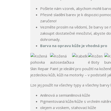
Pošlete nám vzorek, abychom mohli barvu 
Přesné sladění barev je k dispozici pomoc
zaručeno!
Vezměte prosím na vědomí, že barvy se mo
zakoupit dostatečné množství, abyste doko
dohromady.
Barva na opravu kůže je vhodná pro
Skin Repair Paint je ideální pro použití na kože
jezdeckou kůži, kůži na motorky – v podstatě j
Lze jej použít na všechny typy a všechny barvy 
Anilinová a semianilinová kůže
Pigmentovaná kůže/kůže s vrchním nátě
olejem a voskem, stahovací kůže