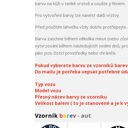
barvu na kůži v tenké vrstvě a osušte ji fénem.
Pro vytvoření barvy lze nanést další vrstvy.
Před použitím lahvičku vždy dobře protřepejte 
Barva zaschne během několika minut (nebo zůst
vytvrzování během následujících sedmi dnů, prot
jako jsou čisticí prostředky nebo chrániče.
Pokud vyberete barvu ze vzorníků barev 
Do mailu je potřeba vepsat potřebné úda
Typ vozu
Model vozu
Přesný název barvy ze vzorníku
Velikost balení ( to je stanovené a je k
Vzorník
b
a
r
e
v
- aut