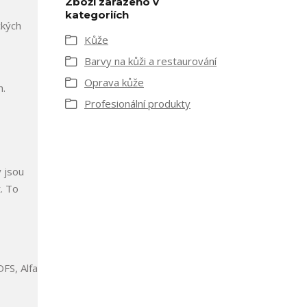
Zboží zařazeno v
kategoriích
ckých
Kůže
Barvy na kůži a restaurování
Oprava kůže
h.
Profesionální produkty
 jsou
. To
FS, Alfa