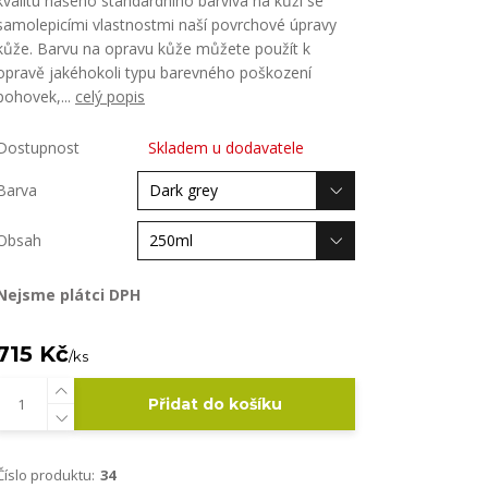
kvalitu našeho standardního barviva na kůži se
samolepicími vlastnostmi naší povrchové úpravy
kůže. Barvu na opravu kůže můžete použít k
opravě jakéhokoli typu barevného poškození
pohovek,...
celý popis
Dostupnost
Skladem u dodavatele
Barva
Obsah
Nejsme plátci DPH
715 Kč
/
ks
Přidat do košíku
Číslo produktu:
34