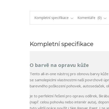
Kompletní specifikace
Komentáře
0
Kompletní specifikace
O barvě na opravu kůže
Tento all-in-one nástroj pro obnovu barvy kůže k
se samolepicími vlastnostmi naší povrchové úpr
barevného poškození pohovek, autosedaček, ob
Je to perfektní řešení pro opravu oděrek, škrá
(např. celou pohovku nebo interiér auta), doporu
tyto větší práce použít i Skin Repair Paint. Lze