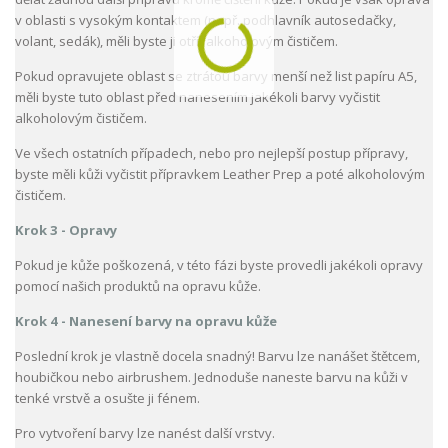
v oblasti s vysokým kontaktem (např. podhlavník autosedačky,
volant, sedák), měli byste ji otřít alkoholovým čističem.
Pokud opravujete oblast se ztrátou barvy menší než list papíru A5,
měli byste tuto oblast před nanesením jakékoli barvy vyčistit
alkoholovým čističem.
Ve všech ostatních případech, nebo pro nejlepší postup přípravy,
byste měli kůži vyčistit přípravkem Leather Prep a poté alkoholovým
čističem.
Krok 3 - Opravy
Pokud je kůže poškozená, v této fázi byste provedli jakékoli opravy
pomocí našich produktů na opravu kůže.
Krok 4 - Nanesení barvy na opravu kůže
Poslední krok je vlastně docela snadný! Barvu lze nanášet štětcem,
houbičkou nebo airbrushem. Jednoduše naneste barvu na kůži v
tenké vrstvě a osušte ji fénem.
Pro vytvoření barvy lze nanést další vrstvy.