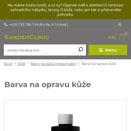
My máme touhu tvořit, a co vy? Objevte svět k ošetření či renovaci
zahradního nábytku, terasy či kůže, nebo jen tak si přebarvěte
pohovku.
+420 732 786 139
(Po-Pá, 8-16 hod.)
0
0 Kč
Menu
Úvod
Kůže
Barvy na kůži a restaurování
Barva na opravu kůže
Barva na opravu kůže