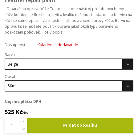
Leather repair paint
O barvě na opravu kůže Tento all-in-one nástroj pro obnovu barvy
kůže kombinuje flexibilitu, krytí a kvalitu našeho standardního barviva na
kůži se samolepicími vlastnostmi naší povrchové úpravy kůže. Barvu na
opravu kůže můžete použít k opravě jakéhokoli typu barevného
poškození pohovek,...
celý popis
Dostupnost
Skladem u dodavatele
Barva
Obsah
Nejsme plátci DPH
525 Kč
/
ks
Přidat do košíku