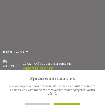
KONTAKTY
Zákaznická podpora GardenClinic
+420 732 786 139
(Po-Pá, 8-16 hod.)
Zpracování cookies
info@gardenclinic.cz
Náš e-shop a partneři potřebují Váš
souhlas
s použitím souborů
cookies, aby Vám mohli zobrazovat informace týkající se Vašich
zájmů.