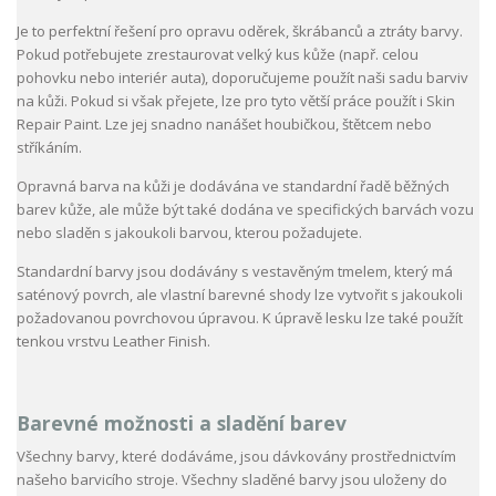
Je to perfektní řešení pro opravu oděrek, škrábanců a ztráty barvy.
Pokud potřebujete zrestaurovat velký kus kůže (např. celou
pohovku nebo interiér auta), doporučujeme použít naši sadu barviv
na kůži. Pokud si však přejete, lze pro tyto větší práce použít i Skin
Repair Paint. Lze jej snadno nanášet houbičkou, štětcem nebo
stříkáním.
Opravná barva na kůži je dodávána ve standardní řadě běžných
barev kůže, ale může být také dodána ve specifických barvách vozu
nebo sladěn s jakoukoli barvou, kterou požadujete.
Standardní barvy jsou dodávány s vestavěným tmelem, který má
saténový povrch, ale vlastní barevné shody lze vytvořit s jakoukoli
požadovanou povrchovou úpravou. K úpravě lesku lze také použít
tenkou vrstvu Leather Finish.
Barevné možnosti a sladění barev
Všechny barvy, které dodáváme, jsou dávkovány prostřednictvím
našeho barvicího stroje. Všechny sladěné barvy jsou uloženy do