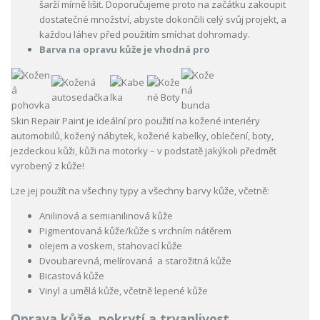
šarží mírně lišit. Doporučujeme proto na začátku zakoupit
dostatečné množství, abyste dokončili celý svůj projekt, a
každou láhev před použitím smíchat dohromady.
Barva na opravu kůže je vhodná pro
Skin Repair Paint je ideální pro použití na kožené interiéry
automobilů, kožený nábytek, kožené kabelky, oblečení, boty,
jezdeckou kůži, kůži na motorky – v podstatě jakýkoli předmět
vyrobený z kůže!
Lze jej použít na všechny typy a všechny barvy kůže, včetně:
Anilinová a semianilinová kůže
Pigmentovaná kůže/kůže s vrchním nátěrem
olejem a voskem, stahovací kůže
Dvoubarevná, melírovaná a starožitná kůže
Bicastová kůže
Vinyl a umělá kůže, včetně lepené kůže
Oprava kůže, pokrytí a trvanlivost