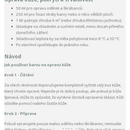
50 ml pro opravu oděrek a škrábanců.
250 ml pro fixaci ztráty barvy nebo o něco větších ploch.
1 litr pokryje zhruba 6 m² (nebo zhruba třímístnou pohovku).
Skladujte na chladném a suchém místě, mimo dosah přímého
slunečního záření.
Skladovací teplota by se měla pohybovat mezi 8 °C a 30 °C.
Po otevření spotřebujte do jednoho roku.
Návod
Jak používat barvu na opravu kůže
Krok 1 - Čištění
Za všech okolností doporučujeme kompletně vyčistit celý kus kůže,
který chcete opravit. Nejenže je to dobrý postup, ale pokud je kůže
špinavá, může to způsobit, že vynikne čerstvě opravená oblast. Kůži
očistěte pomocí našeho čističe kůže.
Krok 2 - Příprava
Pokud opravujete pouze malou oděrku nebo škrábanec, nemusíte
dělat žádnou další přípravu kromě čištění kůže. Pokud je však oprava