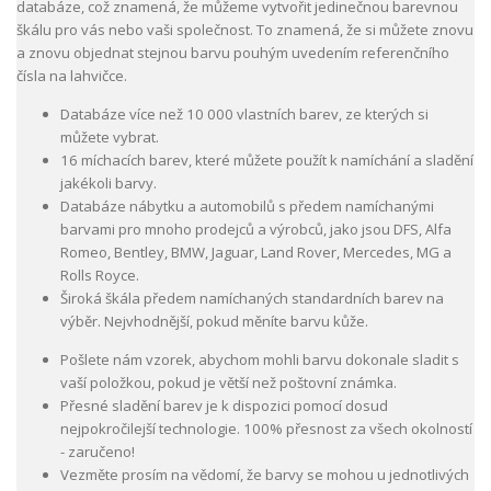
databáze, což znamená, že můžeme vytvořit jedinečnou barevnou
škálu pro vás nebo vaši společnost. To znamená, že si můžete znovu
a znovu objednat stejnou barvu pouhým uvedením referenčního
čísla na lahvičce.
Databáze více než 10 000 vlastních barev, ze kterých si
můžete vybrat.
16 míchacích barev, které můžete použít k namíchání a sladění
jakékoli barvy.
Databáze nábytku a automobilů s předem namíchanými
barvami pro mnoho prodejců a výrobců, jako jsou DFS, Alfa
Romeo, Bentley, BMW, Jaguar, Land Rover, Mercedes, MG a
Rolls Royce.
Široká škála předem namíchaných standardních barev na
výběr. Nejvhodnější, pokud měníte barvu kůže.
Pošlete nám vzorek, abychom mohli barvu dokonale sladit s
vaší položkou, pokud je větší než poštovní známka.
Přesné sladění barev je k dispozici pomocí dosud
nejpokročilejší technologie. 100% přesnost za všech okolností
- zaručeno!
Vezměte prosím na vědomí, že barvy se mohou u jednotlivých