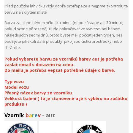
Před použitím lahvičku vždy dobře protřepejte a nejprve zkontrolujte
barvu na skrytém místě.
Barva zaschne během několika minut (nebo zůstane asi 30 minut,
pokud schne přirozeně). Bude pokračovat ve vytvrzování během
následujících sedmi dnů, proto byste měli počkat jeden týden, než
použijete jakékoli další produkty, jako jsou čisticí prostředky nebo
chrániče.
Pokud vyberete barvu ze vzorníků barev aut je potřeba
zaslat email s dotazem na cenu.
Do mailu je potřeba vepsat potřebné údaje o barvě.
Typ vozu
Model vozu
Přesný název barvy ze vzorníku
Velikost balení ( to je stanovené a je k výběru na začátku
produktu )
Vzorník
b
a
r
e
v
- aut