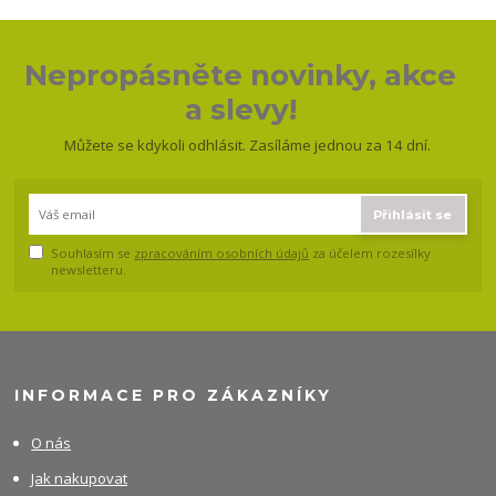
Nepropásněte novinky, akce
a slevy!
Můžete se kdykoli odhlásit. Zasíláme jednou za 14 dní.
Přihlásit se
Souhlasím se
zpracováním osobních údajů
za účelem rozesílky
newsletteru.
INFORMACE PRO ZÁKAZNÍKY
O nás
Jak nakupovat