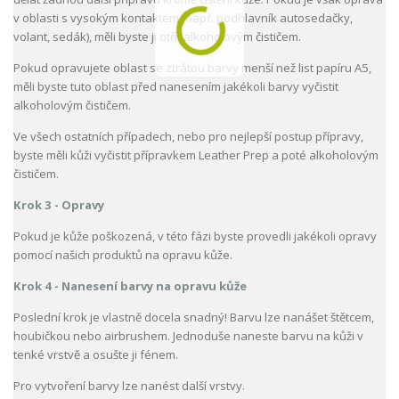
v oblasti s vysokým kontaktem (např. podhlavník autosedačky,
volant, sedák), měli byste ji otřít alkoholovým čističem.
Pokud opravujete oblast se ztrátou barvy menší než list papíru A5,
měli byste tuto oblast před nanesením jakékoli barvy vyčistit
alkoholovým čističem.
Ve všech ostatních případech, nebo pro nejlepší postup přípravy,
byste měli kůži vyčistit přípravkem Leather Prep a poté alkoholovým
čističem.
Krok 3 - Opravy
Pokud je kůže poškozená, v této fázi byste provedli jakékoli opravy
pomocí našich produktů na opravu kůže.
Krok 4 - Nanesení barvy na opravu kůže
Poslední krok je vlastně docela snadný! Barvu lze nanášet štětcem,
houbičkou nebo airbrushem. Jednoduše naneste barvu na kůži v
tenké vrstvě a osušte ji fénem.
Pro vytvoření barvy lze nanést další vrstvy.