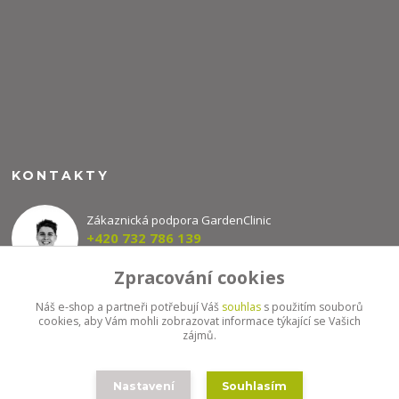
KONTAKTY
Zákaznická podpora GardenClinic
+420 732 786 139
(Po-Pá, 8-16 hod.)
Zpracování cookies
info@gardenclinic.cz
Náš e-shop a partneři potřebují Váš
souhlas
s použitím souborů
cookies, aby Vám mohli zobrazovat informace týkající se Vašich
zájmů.
Nastavení
Souhlasím