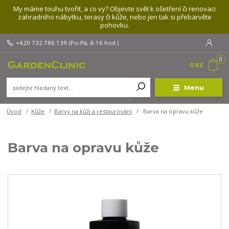
My máme touhu tvořit, a co vy? Objevte svět k ošetření či renovaci
zahradního nábytku, terasy či kůže, nebo jen tak si přebarvěte
pohovku.
+420 732 786 139
(Po-Pá, 8-16 hod.)
0
0 Kč
Menu
Úvod
Kůže
Barvy na kůži a restaurování
Barva na opravu kůže
Barva na opravu kůže