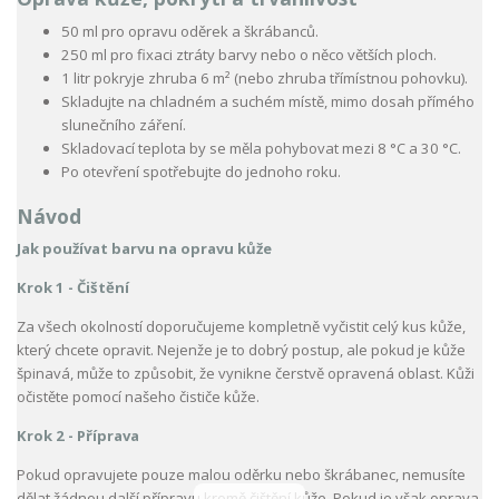
50 ml pro opravu oděrek a škrábanců.
250 ml pro fixaci ztráty barvy nebo o něco větších ploch.
1 litr pokryje zhruba 6 m² (nebo zhruba třímístnou pohovku).
Skladujte na chladném a suchém místě, mimo dosah přímého
slunečního záření.
Skladovací teplota by se měla pohybovat mezi 8 °C a 30 °C.
Po otevření spotřebujte do jednoho roku.
Návod
Jak používat barvu na opravu kůže
Krok 1 - Čištění
Za všech okolností doporučujeme kompletně vyčistit celý kus kůže,
který chcete opravit. Nejenže je to dobrý postup, ale pokud je kůže
špinavá, může to způsobit, že vynikne čerstvě opravená oblast. Kůži
očistěte pomocí našeho čističe kůže.
Krok 2 - Příprava
Pokud opravujete pouze malou oděrku nebo škrábanec, nemusíte
dělat žádnou další přípravu kromě čištění kůže. Pokud je však oprava