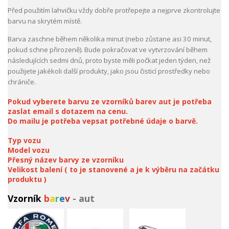
Před použitím lahvičku vždy dobře protřepejte a nejprve zkontrolujte
barvu na skrytém místě.
Barva zaschne během několika minut (nebo zůstane asi 30 minut,
pokud schne přirozeně). Bude pokračovat ve vytvrzování během
následujících sedmi dnů, proto byste měli počkat jeden týden, než
použijete jakékoli další produkty, jako jsou čisticí prostředky nebo
chrániče.
Pokud vyberete barvu ze vzorníků barev aut je potřeba
zaslat email s dotazem na cenu.
Do mailu je potřeba vepsat potřebné údaje o barvě.
Typ vozu
Model vozu
Přesný název barvy ze vzorníku
Velikost balení ( to je stanovené a je k výběru na začátku
produktu )
Vzorník
b
a
r
e
v
- aut