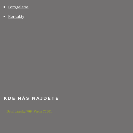
Fotogalerie
Kontakty
KDE NÁS NAJDETE
Dolní Jasenka 769,
Vsetín 75501