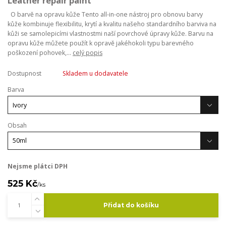
Leather repair paint
O barvě na opravu kůže Tento all-in-one nástroj pro obnovu barvy
kůže kombinuje flexibilitu, krytí a kvalitu našeho standardního barviva na
kůži se samolepicími vlastnostmi naší povrchové úpravy kůže. Barvu na
opravu kůže můžete použít k opravě jakéhokoli typu barevného
poškození pohovek,...
celý popis
Dostupnost
Skladem u dodavatele
Barva
Obsah
Nejsme plátci DPH
525 Kč
/
ks
Přidat do košíku