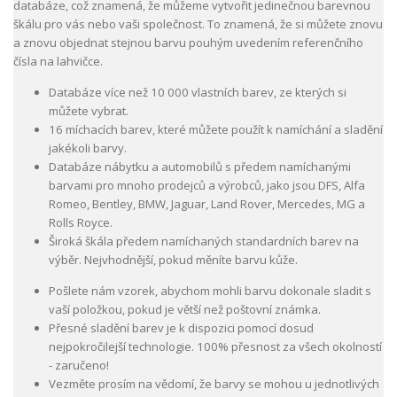
databáze, což znamená, že můžeme vytvořit jedinečnou barevnou
škálu pro vás nebo vaši společnost. To znamená, že si můžete znovu
a znovu objednat stejnou barvu pouhým uvedením referenčního
čísla na lahvičce.
Databáze více než 10 000 vlastních barev, ze kterých si
můžete vybrat.
16 míchacích barev, které můžete použít k namíchání a sladění
jakékoli barvy.
Databáze nábytku a automobilů s předem namíchanými
barvami pro mnoho prodejců a výrobců, jako jsou DFS, Alfa
Romeo, Bentley, BMW, Jaguar, Land Rover, Mercedes, MG a
Rolls Royce.
Široká škála předem namíchaných standardních barev na
výběr. Nejvhodnější, pokud měníte barvu kůže.
Pošlete nám vzorek, abychom mohli barvu dokonale sladit s
vaší položkou, pokud je větší než poštovní známka.
Přesné sladění barev je k dispozici pomocí dosud
nejpokročilejší technologie. 100% přesnost za všech okolností
- zaručeno!
Vezměte prosím na vědomí, že barvy se mohou u jednotlivých