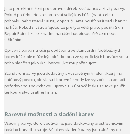
Je to perfektní řešení pro opravu oděrek, škrábanců a ztráty barvy.
Pokud potřebujete zrestaurovat velký kus kůže (např. celou
pohovku nebo interiér auta), doporučujeme použít naši sadu barviv
na kůži. Pokud si však přejete, lze pro tyto větší práce použít i Skin
Repair Paint. Lze jej snadno nanášet houbičkou, štětcem nebo
stříkáním.
Opravná barva na kůži je dodávána ve standardní řadě běžných
barev kůže, ale může být také dodána ve specifických barvách vozu
nebo sladěn s jakoukoli barvou, kterou požadujete.
Standardní barvy jsou dodávány s vestavěným tmelem, který má
saténový povrch, ale vlastní barevné shody lze vytvořit s jakoukoli
požadovanou povrchovou úpravou. K úpravě lesku lze také použít
tenkou vrstvu Leather Finish.
Barevné možnosti a sladění barev
Všechny barvy, které dodáváme, jsou dávkovány prostřednictvím
našeho barvicího stroje. Všechny sladěné barvy jsou uloženy do