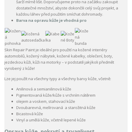
šarží mírně lišit. Doporučujeme proto na začátku zakoupit
dostatečné množství, abyste dokončili celý svůj projekt, a
každou láhev před použitím smíchat dohromady.
Barva na opravu kůže je vhodná pro
Skin Repair Paint je ideální pro použití na kožené interiéry
automobilů, kožený nábytek, kožené kabelky, oblečení, boty,
jezdeckou kůži, kůži na motorky – v podstatě jakýkoli předmět
vyrobený z kůže!
Lze jej použít na všechny typy a všechny barvy kůže, včetně:
Anilinová a semianilinová kůže
Pigmentovaná kůže/kůže s vrchním nátěrem
olejem a voskem, stahovací kůže
Dvoubarevná, melírovaná a starožitná kůže
Bicastová kůže
Vinyl a umělá kůže, včetně lepené kůže
Oprava kůže, pokrytí a trvanlivost