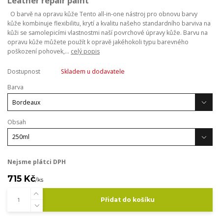
Leather repair paint
O barvě na opravu kůže Tento all-in-one nástroj pro obnovu barvy
kůže kombinuje flexibilitu, krytí a kvalitu našeho standardního barviva na
kůži se samolepicími vlastnostmi naší povrchové úpravy kůže. Barvu na
opravu kůže můžete použít k opravě jakéhokoli typu barevného
poškození pohovek,...
celý popis
Dostupnost
Skladem u dodavatele
Barva
Obsah
Nejsme plátci DPH
715 Kč
/
ks
Přidat do košíku