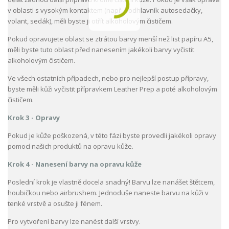
v oblasti s vysokým kontaktem (např. podhlavník autosedačky,
volant, sedák), měli byste ji otřít alkoholovým čističem.
Pokud opravujete oblast se ztrátou barvy menší než list papíru A5,
měli byste tuto oblast před nanesením jakékoli barvy vyčistit
alkoholovým čističem.
Ve všech ostatních případech, nebo pro nejlepší postup přípravy,
byste měli kůži vyčistit přípravkem Leather Prep a poté alkoholovým
čističem.
Krok 3 - Opravy
Pokud je kůže poškozená, v této fázi byste provedli jakékoli opravy
pomocí našich produktů na opravu kůže.
Krok 4 - Nanesení barvy na opravu kůže
Poslední krok je vlastně docela snadný! Barvu lze nanášet štětcem,
houbičkou nebo airbrushem. Jednoduše naneste barvu na kůži v
tenké vrstvě a osušte ji fénem.
Pro vytvoření barvy lze nanést další vrstvy.