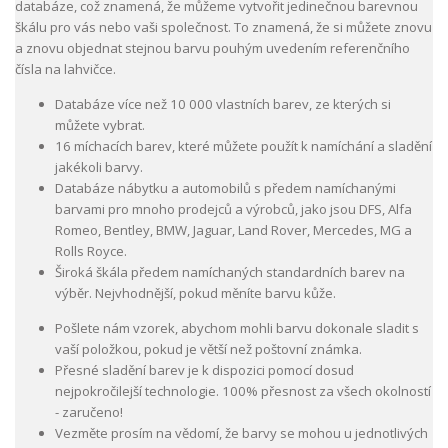
databáze, což znamená, že můžeme vytvořit jedinečnou barevnou
škálu pro vás nebo vaši společnost. To znamená, že si můžete znovu
a znovu objednat stejnou barvu pouhým uvedením referenčního
čísla na lahvičce.
Databáze více než 10 000 vlastních barev, ze kterých si
můžete vybrat.
16 míchacích barev, které můžete použít k namíchání a sladění
jakékoli barvy.
Databáze nábytku a automobilů s předem namíchanými
barvami pro mnoho prodejců a výrobců, jako jsou DFS, Alfa
Romeo, Bentley, BMW, Jaguar, Land Rover, Mercedes, MG a
Rolls Royce.
Široká škála předem namíchaných standardních barev na
výběr. Nejvhodnější, pokud měníte barvu kůže.
Pošlete nám vzorek, abychom mohli barvu dokonale sladit s
vaší položkou, pokud je větší než poštovní známka.
Přesné sladění barev je k dispozici pomocí dosud
nejpokročilejší technologie. 100% přesnost za všech okolností
- zaručeno!
Vezměte prosím na vědomí, že barvy se mohou u jednotlivých