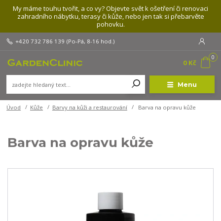
My máme touhu tvořit, a co vy? Objevte svět k ošetření či renovaci
zahradního nábytku, terasy či kůže, nebo jen tak si přebarvěte
pohovku.
+420 732 786 139
(Po-Pá, 8-16 hod.)
0
0 Kč
Menu
Úvod
Kůže
Barvy na kůži a restaurování
Barva na opravu kůže
Barva na opravu kůže