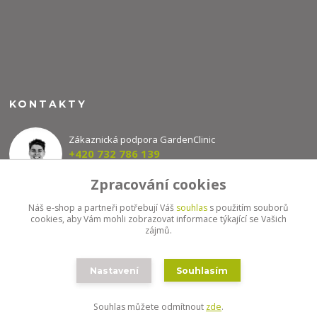
KONTAKTY
Zákaznická podpora GardenClinic
+420 732 786 139
(Po-Pá, 8-16 hod.)
Zpracování cookies
info@gardenclinic.cz
Náš e-shop a partneři potřebují Váš
souhlas
s použitím souborů
cookies, aby Vám mohli zobrazovat informace týkající se Vašich
zájmů.
Nastavení
Souhlasím
Souhlas můžete odmítnout
zde
.
Vytvořeno na
Eshop-rychle.cz