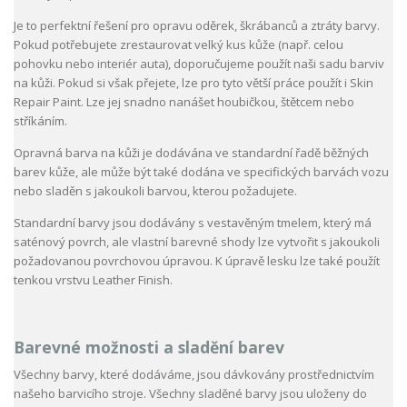
Je to perfektní řešení pro opravu oděrek, škrábanců a ztráty barvy.
Pokud potřebujete zrestaurovat velký kus kůže (např. celou
pohovku nebo interiér auta), doporučujeme použít naši sadu barviv
na kůži. Pokud si však přejete, lze pro tyto větší práce použít i Skin
Repair Paint. Lze jej snadno nanášet houbičkou, štětcem nebo
stříkáním.
Opravná barva na kůži je dodávána ve standardní řadě běžných
barev kůže, ale může být také dodána ve specifických barvách vozu
nebo sladěn s jakoukoli barvou, kterou požadujete.
Standardní barvy jsou dodávány s vestavěným tmelem, který má
saténový povrch, ale vlastní barevné shody lze vytvořit s jakoukoli
požadovanou povrchovou úpravou. K úpravě lesku lze také použít
tenkou vrstvu Leather Finish.
Barevné možnosti a sladění barev
Všechny barvy, které dodáváme, jsou dávkovány prostřednictvím
našeho barvicího stroje. Všechny sladěné barvy jsou uloženy do