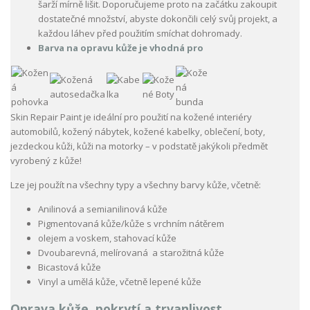
šarží mírně lišit. Doporučujeme proto na začátku zakoupit
dostatečné množství, abyste dokončili celý svůj projekt, a
každou láhev před použitím smíchat dohromady.
Barva na opravu kůže je vhodná pro
Skin Repair Paint je ideální pro použití na kožené interiéry
automobilů, kožený nábytek, kožené kabelky, oblečení, boty,
jezdeckou kůži, kůži na motorky – v podstatě jakýkoli předmět
vyrobený z kůže!
Lze jej použít na všechny typy a všechny barvy kůže, včetně:
Anilinová a semianilinová kůže
Pigmentovaná kůže/kůže s vrchním nátěrem
olejem a voskem, stahovací kůže
Dvoubarevná, melírovaná a starožitná kůže
Bicastová kůže
Vinyl a umělá kůže, včetně lepené kůže
Oprava kůže, pokrytí a trvanlivost