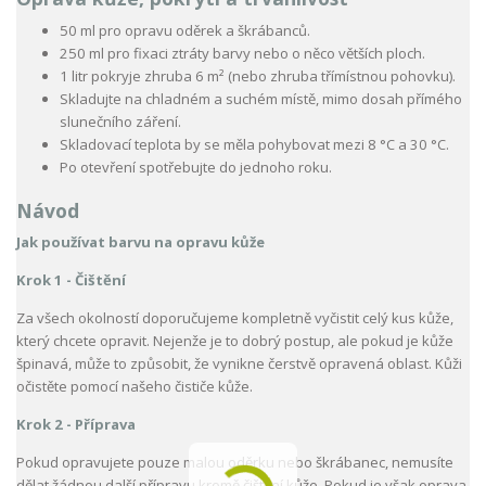
50 ml pro opravu oděrek a škrábanců.
250 ml pro fixaci ztráty barvy nebo o něco větších ploch.
1 litr pokryje zhruba 6 m² (nebo zhruba třímístnou pohovku).
Skladujte na chladném a suchém místě, mimo dosah přímého
slunečního záření.
Skladovací teplota by se měla pohybovat mezi 8 °C a 30 °C.
Po otevření spotřebujte do jednoho roku.
Návod
Jak používat barvu na opravu kůže
Krok 1 - Čištění
Za všech okolností doporučujeme kompletně vyčistit celý kus kůže,
který chcete opravit. Nejenže je to dobrý postup, ale pokud je kůže
špinavá, může to způsobit, že vynikne čerstvě opravená oblast. Kůži
očistěte pomocí našeho čističe kůže.
Krok 2 - Příprava
Pokud opravujete pouze malou oděrku nebo škrábanec, nemusíte
dělat žádnou další přípravu kromě čištění kůže. Pokud je však oprava