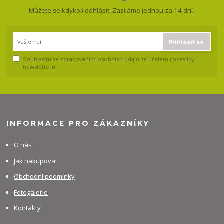
Můžete se kdykoli odhlásit. Zasíláme jednou za 14 dní.
Přihlásit se
Souhlasím se
zpracováním osobních údajů
za účelem rozesílky
newsletteru.
INFORMACE PRO ZÁKAZNÍKY
O nás
Jak nakupovat
Obchodní podmínky
Fotogalerie
Kontakty