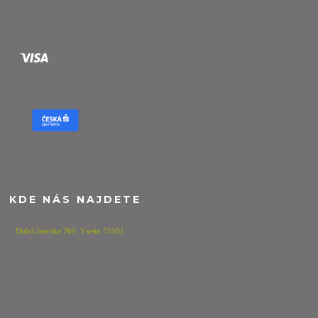
KDE NÁS NAJDETE
Dolní Jasenka 769,
Vsetín 75501