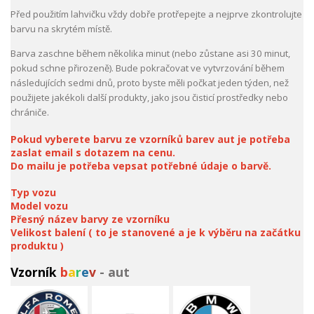
Před použitím lahvičku vždy dobře protřepejte a nejprve zkontrolujte
barvu na skrytém místě.
Barva zaschne během několika minut (nebo zůstane asi 30 minut,
pokud schne přirozeně). Bude pokračovat ve vytvrzování během
následujících sedmi dnů, proto byste měli počkat jeden týden, než
použijete jakékoli další produkty, jako jsou čisticí prostředky nebo
chrániče.
Pokud vyberete barvu ze vzorníků barev aut je potřeba
zaslat email s dotazem na cenu.
Do mailu je potřeba vepsat potřebné údaje o barvě.
Typ vozu
Model vozu
Přesný název barvy ze vzorníku
Velikost balení ( to je stanovené a je k výběru na začátku
produktu )
Vzorník
b
a
r
e
v
- aut