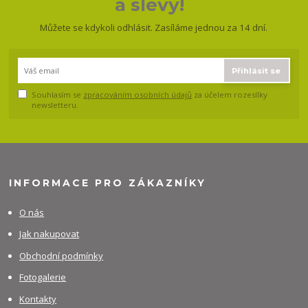
a slevy!
Můžete se kdykoli odhlásit. Zasíláme jednou za 14 dní.
Přihlásit se
Souhlasím se
zpracováním osobních údajů
za účelem rozesílky
newsletteru.
INFORMACE PRO ZÁKAZNÍKY
O nás
Jak nakupovat
Obchodní podmínky
Fotogalerie
Kontakty