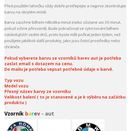
Před použitím lahvičku vždy dobře protřepejte a nejprve zkontrolujte
barvu na skrytém místě.
Barva zaschne během několika minut (nebo zůstane asi 30 minut,
pokud schne přirozeně). Bude pokračovat ve vytvrzování během
následujících sedmi dnů, proto byste měli počkat jeden týden, než
použijete jakékoli další produkty, jako jsou čisticí prostředky nebo
chrániče.
Pokud vyberete barvu ze vzorníků barev aut je potřeba
zaslat email s dotazem na cenu.
Do mailu je potřeba vepsat potřebné údaje o barvě.
Typ vozu
Model vozu
Přesný název barvy ze vzorníku
Velikost balení ( to je stanovené a je k výběru na začátku
produktu )
Vzorník
b
a
r
e
v
- aut