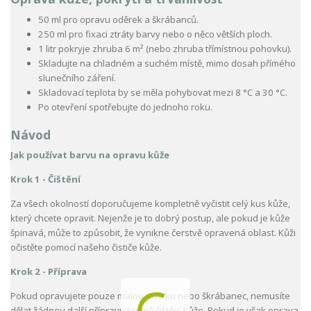
50 ml pro opravu oděrek a škrábanců.
250 ml pro fixaci ztráty barvy nebo o něco větších ploch.
1 litr pokryje zhruba 6 m² (nebo zhruba třímístnou pohovku).
Skladujte na chladném a suchém místě, mimo dosah přímého
slunečního záření.
Skladovací teplota by se měla pohybovat mezi 8 °C a 30 °C.
Po otevření spotřebujte do jednoho roku.
Návod
Jak používat barvu na opravu kůže
Krok 1 - Čištění
Za všech okolností doporučujeme kompletně vyčistit celý kus kůže,
který chcete opravit. Nejenže je to dobrý postup, ale pokud je kůže
špinavá, může to způsobit, že vynikne čerstvě opravená oblast. Kůži
očistěte pomocí našeho čističe kůže.
Krok 2 - Příprava
Pokud opravujete pouze malou oděrku nebo škrábanec, nemusíte
dělat žádnou další přípravu kromě čištění kůže. Pokud je však oprava