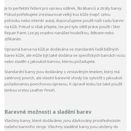
Je to perfektní řešení pro opravu oděrek, škrábanců a ztráty barvy.
Pokud potřebujete zrestaurovat velký kus kůže (např. celou
pohovku nebo interiér auta), doporučujeme použít naši sadu barviv
na kůži. Pokud si však přejete, lze pro tyto větší práce použít i Skin
Repair Paint. Lze jej snadno nanášet houbičkou, štětcem nebo
stříkáním.
Opravná barva na kůži je dodávána ve standardní řadě běžných
barev kůže, ale může být také dodána ve specifických barvách vozu
nebo sladěn s jakoukoli barvou, kterou požadujete.
Standardní barvy jsou dodávány s vestavěným tmelem, který má
saténový povrch, ale vlastní barevné shody lze vytvořit s jakoukoli
požadovanou povrchovou úpravou. K úpravě lesku lze také použít
tenkou vrstvu Leather Finish.
Barevné možnosti a sladění barev
Všechny barvy, které dodáváme, jsou dávkovány prostřednictvím
našeho barvicího stroje. Všechny sladěné barvy jsou uloženy do