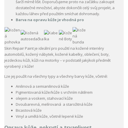
šarží mírně lišit. Doporučujeme proto na začátku zakoupit
dostatečné množství, abyste dokončili celý svůj projekt, a
každou láhev před použitím smíchat dohromady.
Barva na opravu kůže je vhodná pro
Skin Repair Paint je ideální pro použití na kožené interiéry
automobilů, kožený nábytek, kožené kabelky, oblečení, boty,
jezdeckou kůži, kůži na motorky – v podstatě jakýkoli předmět
vyrobený z kůže!
Lze jej použít na všechny typy a všechny barvy kůže, včetně:
Anilinová a semianilinová kůže
Pigmentovaná kůže/kůže s vrchním nátěrem
olejem a voskem, stahovací kůže
Dvoubarevná, melírovaná a starožitná kůže
Bicastová kůže
Vinyl a umělá kůže, včetně lepené kůže
Oprava kůže, pokrytí a trvanlivost