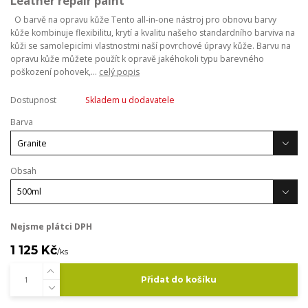
Leather repair paint
O barvě na opravu kůže Tento all-in-one nástroj pro obnovu barvy
kůže kombinuje flexibilitu, krytí a kvalitu našeho standardního barviva na
kůži se samolepicími vlastnostmi naší povrchové úpravy kůže. Barvu na
opravu kůže můžete použít k opravě jakéhokoli typu barevného
poškození pohovek,...
celý popis
Dostupnost
Skladem u dodavatele
Barva
Obsah
Nejsme plátci DPH
1 125 Kč
/
ks
Přidat do košíku