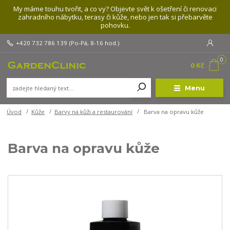
My máme touhu tvořit, a co vy? Objevte svět k ošetření či renovaci
zahradního nábytku, terasy či kůže, nebo jen tak si přebarvěte
pohovku.
+420 732 786 139
(Po-Pá, 8-16 hod.)
0
0 Kč
Menu
Úvod
Kůže
Barvy na kůži a restaurování
Barva na opravu kůže
Barva na opravu kůže