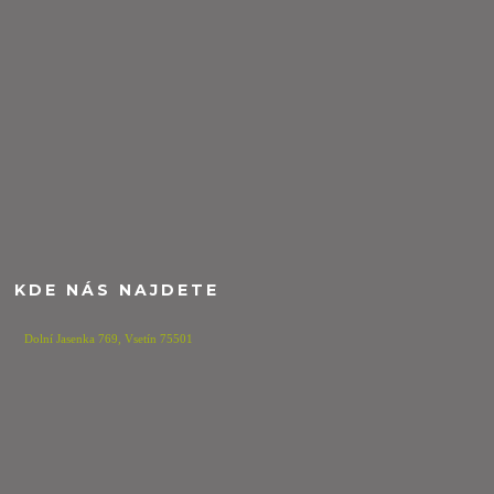
KDE NÁS NAJDETE
Dolní Jasenka 769,
Vsetín 75501