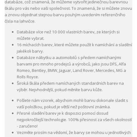
databáze, což znamená, že můžeme vytvořit jedinečnou barevnou
škálu pro vás nebo vaši společnost. To znamená, že si můžete znovu
a znovu objednat stejnou barvu pouhým uvedením referenčního
čísla na lahvičce.
Databáze více než 10 000 vlastních barev, ze kterých si
můžete vybrat.
16 míchacích barev, které můžete použít k namíchání a sladění
jakékoli barvy.
Databáze nábytku a automobilů s předem namíchanými
barvami pro mnoho prodejců a výrobců, jako jsou DFS, Alfa
Romeo, Bentley, BMW, Jaguar, Land Rover, Mercedes, MG a
Rolls Royce.
Široká škála předem namíchaných standardních barev na
výběr. Nejvhodnější, pokud měníte barvu kůže.
Pošlete nám vzorek, abychom mohli barvu dokonale sladit s
vaší položkou, pokud je větší než poštovní známka.
Přesné sladění barev je k dispozici pomocí dosud
nejpokročilejší technologie. 100% přesnost za všech okolností
- zaručeno!
Vezměte prosím na vědomí, že barvy se mohou u jednotlivých