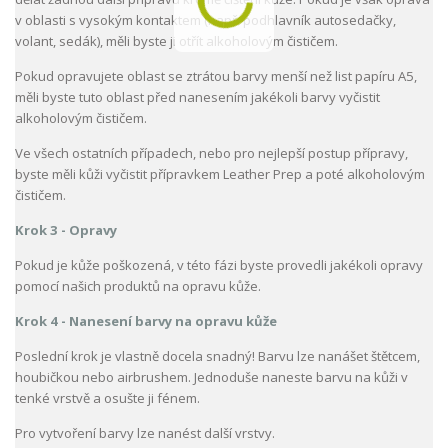
v oblasti s vysokým kontaktem (např. podhlavník autosedačky,
volant, sedák), měli byste ji otřít alkoholovým čističem.
Pokud opravujete oblast se ztrátou barvy menší než list papíru A5,
měli byste tuto oblast před nanesením jakékoli barvy vyčistit
alkoholovým čističem.
Ve všech ostatních případech, nebo pro nejlepší postup přípravy,
byste měli kůži vyčistit přípravkem Leather Prep a poté alkoholovým
čističem.
Krok 3 - Opravy
Pokud je kůže poškozená, v této fázi byste provedli jakékoli opravy
pomocí našich produktů na opravu kůže.
Krok 4 - Nanesení barvy na opravu kůže
Poslední krok je vlastně docela snadný! Barvu lze nanášet štětcem,
houbičkou nebo airbrushem. Jednoduše naneste barvu na kůži v
tenké vrstvě a osušte ji fénem.
Pro vytvoření barvy lze nanést další vrstvy.