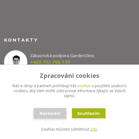
KONTAKTY
Zákaznická podpora GardenClinic
+420 732 786 139
(Po-Pá, 8-16 hod.)
Zpracování cookies
info@gardenclinic.cz
Náš e-shop a partneři potřebují Váš
souhlas
s použitím souborů
cookies, aby Vám mohli zobrazovat informace týkající se Vašich
zájmů.
Nastavení
Souhlasím
Souhlas můžete odmítnout
zde
.
Vytvořeno na
Eshop-rychle.cz