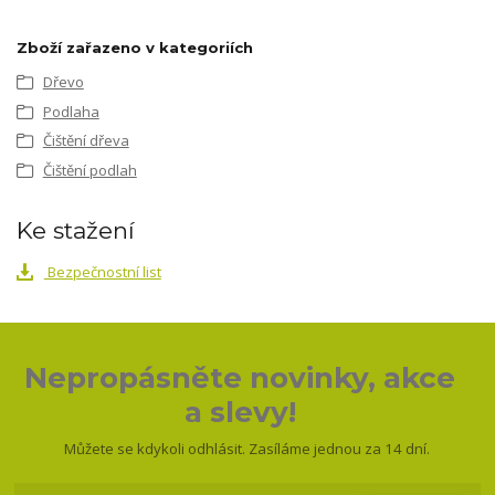
Zboží zařazeno v kategoriích
Dřevo
Podlaha
Čištění dřeva
Čištění podlah
Ke stažení
Bezpečnostní list
Nepropásněte novinky, akce
a slevy!
Můžete se kdykoli odhlásit. Zasíláme jednou za 14 dní.