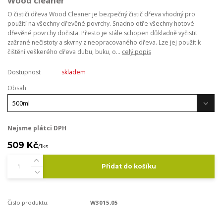
Wood cleaner
O čističi dřeva Wood Cleaner je bezpečný čistič dřeva vhodný pro
použití na všechny dřevěné povrchy. Snadno otře všechny hotové
dřevěné povrchy dočista. Přesto je stále schopen důkladně vyčistit
zažrané nečistoty a skvrny z neopracovaného dřeva. Lze jej použít k
čištění veškerého dřeva dubu, buku, o...
celý popis
Dostupnost
skladem
Obsah
Nejsme plátci DPH
509 Kč
/
1ks
Přidat do košíku
Číslo produktu:
W3015.05