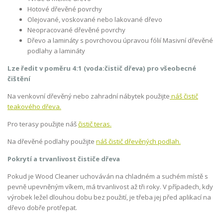
Hotové dřevěné povrchy
Olejované, voskované nebo lakované dřevo
Neopracované dřevěné povrchy
Dřevo a lamináty s povrchovou úpravou fólií Masivní dřevěné
podlahy a lamináty
Lze ředit v poměru 4:1 (voda:čistič dřeva) pro všeobecné
čištění
Na venkovní dřevěný nebo zahradní nábytek použijte
náš čistič
teakového dřeva.
Pro terasy použijte náš
čistič teras.
Na dřevěné podlahy použijte
náš čistič dřevěných podlah.
Pokrytí a trvanlivost čističe dřeva
Pokud je Wood Cleaner uchováván na chladném a suchém místě s
pevně upevněným víkem, má trvanlivost až tři roky. V případech, kdy
výrobek ležel dlouhou dobu bez použití, je třeba jej před aplikací na
dřevo dobře protřepat.