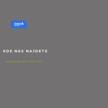
KDE NÁS NAJDETE
Dolní Jasenka 769,
Vsetín 75501