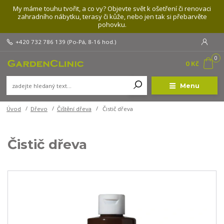
My máme touhu tvořit, a co vy? Objevte svět k ošetření či renovaci
zahradního nábytku, terasy či kůže, nebo jen tak si přebarvěte
pohovku.
+420 732 786 139
(Po-Pá, 8-16 hod.)
0
0 Kč
Menu
Úvod
Dřevo
Čištění dřeva
Čistič dřeva
Čistič dřeva