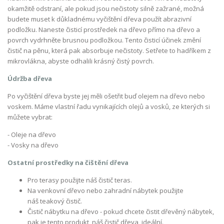
okamžitě odstraní, ale pokud jsou nečistoty silně zažrané, možná
budete muset k důkladnému vyčištění dřeva použít abrazivní
podložku. Naneste čisticí prostředek na dřevo přímo na dřevo a
povrch vydrhněte brusnou podložkou. Tento čisticí účinek změní
čistič na pěnu, která pak absorbuje nečistoty. Setřete to hadříkem z
mikrovlákna, abyste odhalili krásný čistý povrch.
Údržba dřeva
Po vyčištění dřeva byste jej měli ošetřit buď olejem na dřevo nebo
voskem. Máme vlastní řadu vynikajících olejů a vosků, ze kterých si
můžete vybrat:
- Oleje na dřevo
- Vosky na dřevo
Ostatní prostředky na čištění dřeva
Pro terasy použijte náš čistič teras.
Na venkovní dřevo nebo zahradní nábytek použijte
náš teakový čistič.
Čistič nábytku na dřevo - pokud chcete čistit dřevěný nábytek,
pak je tento produkt, náš čistič dřeva, ideální.