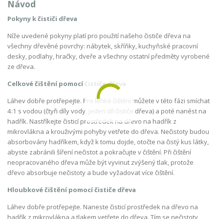
Návod
Pokyny k čističi dřeva
Níže uvedené pokyny platí pro použití našeho čističe dřeva na
všechny dřevěné povrchy: nábytek, skříňky, kuchyňské pracovní
desky, podlahy, hračky, dveře a všechny ostatní předměty vyrobené
ze dřeva.
Celkové čištění pomocí čističe dřeva
Láhev dobře protřepejte. Pro lehké čištění můžete v této fázi smíchat
4:1 s vodou (čtyři díly vody, jeden díl čističe dřeva) a poté nanést na
hadřík. Nastříkejte čisticí prostředek na dřevo na hadřík z
mikrovlákna a krouživými pohyby vetřete do dřeva. Nečistoty budou
absorbovány hadříkem, když k tomu dojde, otočte na čistý kus látky,
abyste zabránili šíření nečistot a pokračujte v čištění. Při čištění
neopracovaného dřeva může být vyvinut zvýšený tlak, protože
dřevo absorbuje nečistoty a bude vyžadovat více čištění.
Hloubkové čištění pomocí čističe dřeva
Láhev dobře protřepejte. Naneste čisticí prostředek na dřevo na
hadřík z mikrovlákna a tlakem vetřete do dřeva. Tím se nečistoty