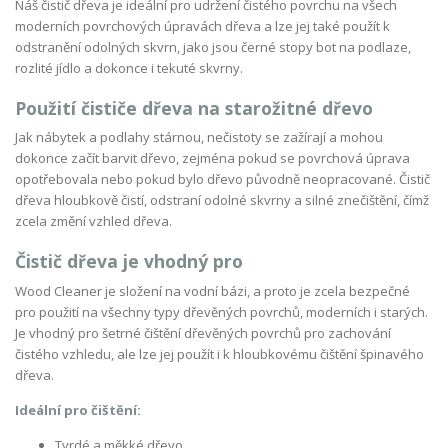
Náš čistič dřeva je ideální pro udržení čistého povrchu na všech
moderních povrchových úpravách dřeva a lze jej také použít k
odstranění odolných skvrn, jako jsou černé stopy bot na podlaze,
rozlité jídlo a dokonce i tekuté skvrny.
Použití čističe dřeva na starožitné dřevo
Jak nábytek a podlahy stárnou, nečistoty se zažírají a mohou
dokonce začít barvit dřevo, zejména pokud se povrchová úprava
opotřebovala nebo pokud bylo dřevo původně neopracované. Čistič
dřeva hloubkově čistí, odstraní odolné skvrny a silné znečištění, čímž
zcela změní vzhled dřeva.
Čistič dřeva je vhodný pro
Wood Cleaner je složení na vodní bázi, a proto je zcela bezpečné
pro použití na všechny typy dřevěných povrchů, moderních i starých.
Je vhodný pro šetrné čištění dřevěných povrchů pro zachování
čistého vzhledu, ale lze jej použít i k hloubkovému čištění špinavého
dřeva.
Ideální pro čištění:
Tvrdé a měkké dřevo