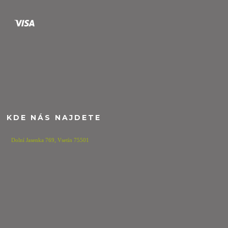
KDE NÁS NAJDETE
Dolní Jasenka 769,
Vsetín 75501