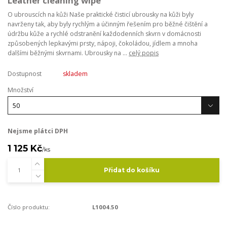
Leather cleaning wipe
O ubrouscích na kůži Naše praktické čisticí ubrousky na kůži byly
navrženy tak, aby byly rychlým a účinným řešením pro běžné čištění a
údržbu kůže a rychlé odstranění každodenních skvrn v domácnosti
způsobených lepkavými prsty, nápoji, čokoládou, jídlem a mnoha
dalšími běžnými skvrnami. Ubrousky na ...
celý popis
Dostupnost
skladem
Množství
Nejsme plátci DPH
1 125 Kč
/
ks
Přidat do košíku
Číslo produktu:
L1004.50