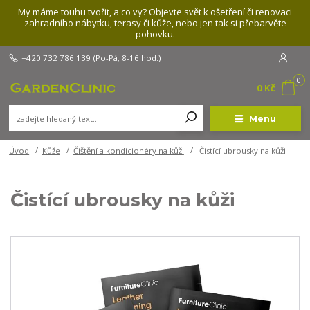
My máme touhu tvořit, a co vy? Objevte svět k ošetření či renovaci
zahradního nábytku, terasy či kůže, nebo jen tak si přebarvěte
pohovku.
+420 732 786 139
(Po-Pá, 8-16 hod.)
0
0 Kč
Menu
Úvod
Kůže
Čištění a kondicionéry na kůži
Čistící ubrousky na kůži
Čistící ubrousky na kůži