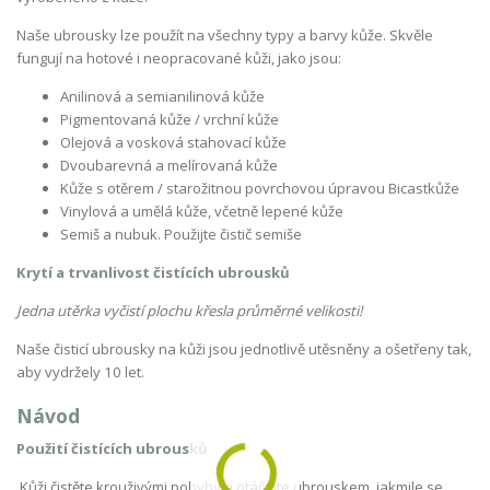
Naše ubrousky lze použít na všechny typy a barvy kůže. Skvěle
fungují na hotové i neopracované kůži, jako jsou:
Anilinová a semianilinová kůže
Pigmentovaná kůže / vrchní kůže
Olejová a vosková stahovací kůže
Dvoubarevná a melírovaná kůže
Kůže s otěrem / starožitnou povrchovou úpravou Bicastkůže
Vinylová a umělá kůže, včetně lepené kůže
Semiš a nubuk. Použijte čistič semiše
Krytí a trvanlivost čistících ubrousků
Jedna utěrka vyčistí plochu křesla průměrné velikosti!
Naše čisticí ubrousky na kůži jsou jednotlivě utěsněny a ošetřeny tak,
aby vydržely 10 let.
Návod
Použití čistících ubrousků
Kůži čistěte krouživými pohyby a otáčejte ubrouskem, jakmile se