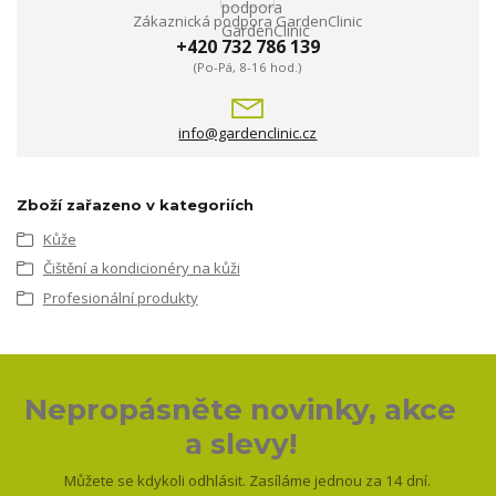
Zákaznická podpora GardenClinic
+420 732 786 139
(Po-Pá, 8-16 hod.)
info@gardenclinic.cz
Zboží zařazeno v kategoriích
Kůže
Čištění a kondicionéry na kůži
Profesionální produkty
Nepropásněte novinky, akce
a slevy!
Můžete se kdykoli odhlásit. Zasíláme jednou za 14 dní.