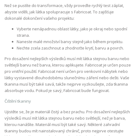
Než se pustíte do transformace, vždy proveďte rychlý test záplat,
abyste viděli, jak látka spolupracuje s Fabricoat. To zajišťuje
dokonalé dokončení vašeho projektu:
Vyberte nenápadnou oblast látky, jako je okraj nebo spodní
strana.
Naneste malé množství barvy stejně jako během projektu.
Nechte zcela zaschnout a zhodnoťte krytí, barvu a povrch.
Pro dosažení nejlepších výsledků musí mít látka stejnou barvu nebo
světlejší barvu než barva, kterou aplikujete. Fabricoat je určen pouze
pro vnitřní použití. Fabricoat není určen pro venkovní nábytek nebo
látky vystavené dlouhodobému slunečnímu záření nebo dešti. Vaše
tkanina musí být také savá, takže nejprve vyzkoušejte, zda tkanina
absorbuje vodu. Pokud je savý, Fabricoat bude fungovat.
Čištění tkaniny
Ujistěte se, že je materiál čistý a bez prachu. Pro dosažení nejlepších
výsledků musí mít látka stejnou barvu nebo světlejší, než je barva,
kterou nanášíte. Materiál musí být také savý. Některé zahradní
tkaniny budou mít nainstalovaný chránič, proto nejprve otestujte