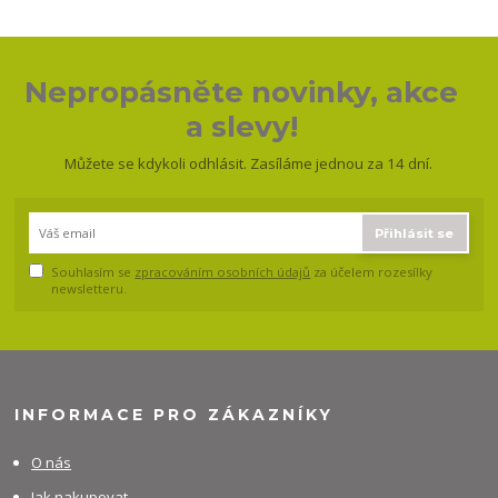
Nepropásněte novinky, akce
a slevy!
Můžete se kdykoli odhlásit. Zasíláme jednou za 14 dní.
Přihlásit se
Souhlasím se
zpracováním osobních údajů
za účelem rozesílky
newsletteru.
INFORMACE PRO ZÁKAZNÍKY
O nás
Jak nakupovat