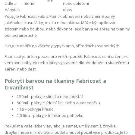
Použijte Fabricoat Fabric Paint k obnovení nebo změně barvy
jakéhokoli kusu látky, textilu nebo plátna. Může být aplikován
štětcem nebo houbou, nebo dokonce jako barva ve spreji na tkaniny
pomocí airbrushe.
Funguje dobře na všechny typy tkanin, přírodních i syntetických.
Fabricoat je určen pouze pro vnitřní použití. Fabricoat není určen pro
venkovní nábytek nebo látky vystavené dlouhodobému slunečnímu
záření nebo dešti.
Pokrytí barvou na tkaniny Fabricoat a
trvanlivost
250ml - pokryje stínidlo nebo polštář
500ml - pokryje jídelní židli nebo autosedačku.
1 litr - pokryje křeslo.
2,5 litru - pokryje třímístnou pohovku.
Pokud má vaše látka vlas, jako je samet, umělý semiš, žinylka,
draylon nebo mikrovlákno, budete muset použít více produktu. Je to