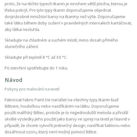
proto, že na těchto typech tkanin je mnohem větší plocha, kterou je
třeba pokrýt. Pro tyto typy tkanin doporučujeme objednat
dvojnásobné množství barvy na tkaniny než výše. Doporučujeme
také látku během doby sušení v pravidelných intervalech kartáčovat,
aby látka neztuhla.
Skladujte na chladném a suchém místě, mimo dosah přímého
slunečního záření.
Skladujte při teplotě 8 °C až 30 °C.
Po otevření spotřebujte do 1 roku.
Návod
Pokyny pro malování na textil
Fabricoat Fabric Paint lze nanášet na všechny typy tkanin buď
štětcem, houbičkou nebo nastříkáním na látku. Doporučujeme
použít malířský štětec, protože je to nejjednodušší metoda a přináší
skvělé výsledky.
Jeho použití jako barvy ve spreji na textil je hlavně v
případě, že chcete vytvořit jedinečný design, nastříkat šablonu nebo
dosáhnout vzoru, který není možný pomocí štětce.