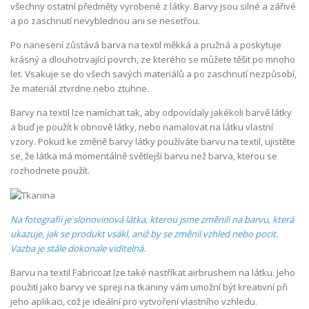
všechny ostatní předměty vyrobené z látky. Barvy jsou silné a zářivé
a po zaschnutí nevyblednou ani se nesetřou.
Po nanesení zůstává barva na textil měkká a pružná a poskytuje
krásný a dlouhotrvající povrch, ze kterého se můžete těšit po mnoho
let. Vsakuje se do všech savých materiálů a po zaschnutí nezpůsobí,
že materiál ztvrdne nebo ztuhne.
Barvy na textil lze namíchat tak, aby odpovídaly jakékoli barvě látky
a buď je použít k obnově látky, nebo namalovat na látku vlastní
vzory. Pokud ke změně barvy látky používáte barvu na textil, ujistěte
se, že látka má momentálně světlejší barvu než barva, kterou se
rozhodnete použít.
Na fotografii je slonovinová látka, kterou jsme změnili na barvu, která
ukazuje, jak se produkt vsákl, aniž by se změnil vzhled nebo pocit.
Vazba je stále dokonale viditelná.
Barvu na textil Fabricoat lze také nastříkat airbrushem na látku. Jeho
použití jako barvy ve spreji na tkaniny vám umožní být kreativní při
jeho aplikaci, což je ideální pro vytvoření vlastního vzhledu.