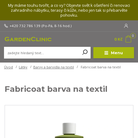
My máme touhu tvořit, a co vy? Objevte svět k ošetření či renovaci
zahradního nábytku, terasy či kůže, nebo jen tak si přebarvěte
pohovku.
+420 732 786 139
(Po-Pá, 8-16 hod.)
0
0 Kč
Menu
Úvod
Látky
Barvy a barvidla na textil
Fabricoat barva na textil
Fabricoat barva na textil