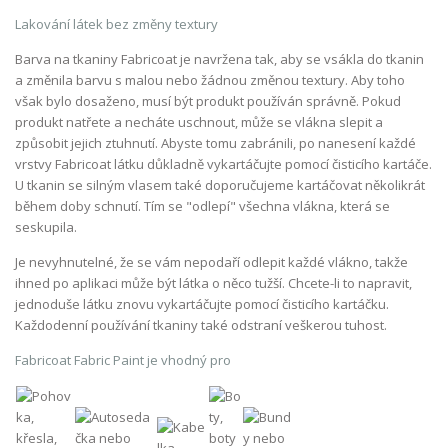
Lakování látek bez změny textury
Barva na tkaniny Fabricoat je navržena tak, aby se vsákla do tkanin
a změnila barvu s malou nebo žádnou změnou textury. Aby toho
však bylo dosaženo, musí být produkt používán správně. Pokud
produkt natřete a necháte uschnout, může se vlákna slepit a
způsobit jejich ztuhnutí. Abyste tomu zabránili, po nanesení každé
vrstvy Fabricoat látku důkladně vykartáčujte pomocí čisticího kartáče.
U tkanin se silným vlasem také doporučujeme kartáčovat několikrát
během doby schnutí. Tím se "odlepí" všechna vlákna, která se
seskupila.
Je nevyhnutelné, že se vám nepodaří odlepit každé vlákno, takže
ihned po aplikaci může být látka o něco tužší. Chcete-li to napravit,
jednoduše látku znovu vykartáčujte pomocí čisticího kartáčku.
Každodenní používání tkaniny také odstraní veškerou tuhost.
Fabricoat Fabric Paint je vhodný pro