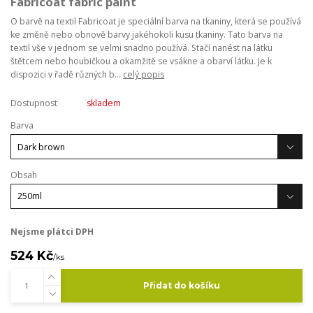
Fabricoat fabric paint
O barvě na textil Fabricoat je speciální barva na tkaniny, která se používá
ke změně nebo obnově barvy jakéhokoli kusu tkaniny. Tato barva na
textil vše v jednom se velmi snadno používá. Stačí nanést na látku
štětcem nebo houbičkou a okamžitě se vsákne a obarví látku. Je k
dispozici v řadě různých b...
celý popis
Dostupnost
skladem
Barva
Obsah
Nejsme plátci DPH
524 Kč
/
ks
Přidat do košíku