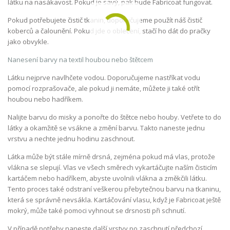
látku na nasákavost. Pokud je savý, pak bude Fabricoat fungovat.
Pokud potřebujete čistič tkanin, doporučujeme použít náš čistič
koberců a čalounění. Pokud jde o oblečení, stačí ho dát do pračky
jako obvykle.
Nanesení barvy na textil houbou nebo štětcem
Látku nejprve navlhčete vodou. Doporučujeme nastříkat vodu
pomocí rozprašovače, ale pokud ji nemáte, můžete ji také otřít
houbou nebo hadříkem.
Nalijte barvu do misky a ponořte do štětce nebo houby. Vetřete to do
látky a okamžitě se vsákne a změní barvu. Takto naneste jednu
vrstvu a nechte jednu hodinu zaschnout.
Látka může být stále mírně drsná, zejména pokud má vlas, protože
vlákna se slepují. Vlas ve všech směrech vykartáčujte naším čisticím
kartáčem nebo hadříkem, abyste uvolnili vlákna a změkčili látku.
Tento proces také odstraní veškerou přebytečnou barvu na tkaninu,
která se správně nevsákla. Kartáčování vlasu, když je Fabricoat ještě
mokrý, může také pomoci vyhnout se drsnosti při schnutí.
V případě potřeby naneste další vrstvy po zaschnutí předchozí.