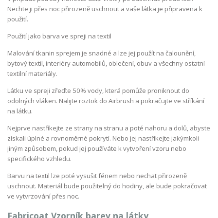
Nechte ji přes noc přirozeně uschnout a vaše látka je připravena k
použití.
Použití jako barva ve spreji na textil
Malování tkanin sprejem je snadné a lze jej použít na čalounění,
bytový textil, interiéry automobilů, oblečení, obuv a všechny ostatní
textilní materiály.
Látku ve spreji zřeďte 50% vody, která pomůže proniknout do
odolných vláken. Nalijte roztok do Airbrush a pokračujte ve stříkání
na látku.
Nejprve nastříkejte ze strany na stranu a poté nahoru a dolů, abyste
získali úplné a rovnoměrné pokrytí. Nebo jej nastříkejte jakýmkoli
jiným způsobem, pokud jej používáte k vytvoření vzoru nebo
specifického vzhledu.
Barvu na textil lze poté vysušit fénem nebo nechat přirozeně
uschnout. Materiál bude použitelný do hodiny, ale bude pokračovat
ve vytvrzování přes noc.
Fabricoat Vzorník barev na látky