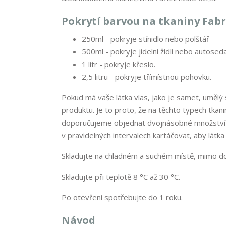
Pokrytí barvou na tkaniny Fabr
250ml - pokryje stínidlo nebo polštář
500ml - pokryje jídelní židli nebo autosed
1 litr - pokryje křeslo.
2,5 litru - pokryje třímístnou pohovku.
Pokud má vaše látka vlas, jako je samet, umělý 
produktu. Je to proto, že na těchto typech tkani
doporučujeme objednat dvojnásobné množství b
v pravidelných intervalech kartáčovat, aby látka
Skladujte na chladném a suchém místě, mimo do
Skladujte při teplotě 8 °C až 30 °C.
Po otevření spotřebujte do 1 roku.
Návod