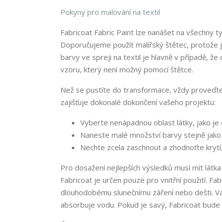
Pokyny pro malování na textil
Fabricoat Fabric Paint lze nanášet na všechny t
Doporučujeme použít malířský štětec, protože j
barvy ve spreji na textil je hlavně v případě, ž
vzoru, který není možný pomocí štětce.
Než se pustíte do transformace, vždy proveďte ry
zajišťuje dokonalé dokončení vašeho projektu:
Vyberte nenápadnou oblast látky, jako je
Naneste malé množství barvy stejně jak
Nechte zcela zaschnout a zhodnoťte krytí
Pro dosažení nejlepších výsledků musí mít látka
Fabricoat je určen pouze pro vnitřní použití. F
dlouhodobému slunečnímu záření nebo dešti. Vaš
absorbuje vodu. Pokud je savý, Fabricoat bude