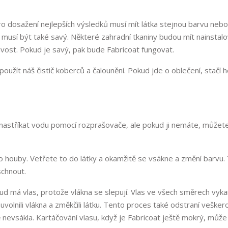
Pro dosažení nejlepších výsledků musí mít látka stejnou barvu nebo
ál musí být také savý. Některé zahradní tkaniny budou mít nainstal
avost. Pokud je savý, pak bude Fabricoat fungovat.
užít náš čistič koberců a čalounění. Pokud jde o oblečení, stačí 
astříkat vodu pomocí rozprašovače, ale pokud ji nemáte, můžete 
o houby. Vetřete to do látky a okamžitě se vsákne a změní barvu.
schnout.
d má vlas, protože vlákna se slepují. Vlas ve všech směrech vyka
volnili vlákna a změkčili látku. Tento proces také odstraní vešker
 nevsákla. Kartáčování vlasu, když je Fabricoat ještě mokrý, může