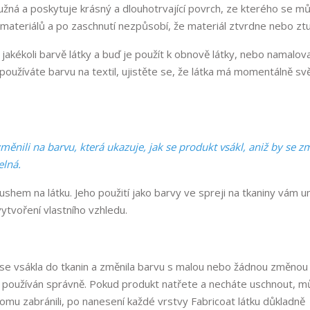
užná a poskytuje krásný a dlouhotrvající povrch, ze kterého se m
 materiálů a po zaschnutí nezpůsobí, že materiál ztvrdne nebo zt
 jakékoli barvě látky a buď je použít k obnově látky, nebo namalov
používáte barvu na textil, ujistěte se, že látka má momentálně svě
změnili na barvu, která ukazuje, jak se produkt vsákl, aniž by se z
elná.
brushem na látku. Jeho použití jako barvy ve spreji na tkaniny vám 
 vytvoření vlastního vzhledu.
y se vsákla do tkanin a změnila barvu s malou nebo žádnou změnou 
 používán správně. Pokud produkt natřete a necháte uschnout, m
 tomu zabránili, po nanesení každé vrstvy Fabricoat látku důkladně