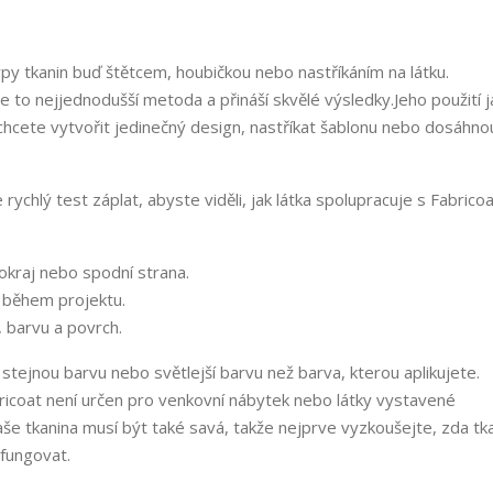
ypy tkanin buď štětcem, houbičkou nebo nastříkáním na látku.
e to nejjednodušší metoda a přináší skvělé výsledky.
Jeho použití 
e chcete vytvořit jedinečný design, nastříkat šablonu nebo dosáhno
chlý test záplat, abyste viděli, jak látka spolupracuje s Fabricoa
 okraj nebo spodní strana.
o během projektu.
, barvu a povrch.
 stejnou barvu nebo světlejší barvu než barva, kterou aplikujete.
abricoat není určen pro venkovní nábytek nebo látky vystavené
e tkanina musí být také savá, takže nejprve vyzkoušejte, zda tk
 fungovat.