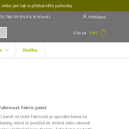
, nebo jen tak si přebarvěte pohovku.
732 786 139
(Po-Pá, 8-16 hod.)
Přihlášení
0
ks
za
0 Kč
t
b
Služby
Fabricoat fabric paint
O barvě na textil Fabricoat je speciální barva na
tkaniny, která se používá ke změně nebo obnově