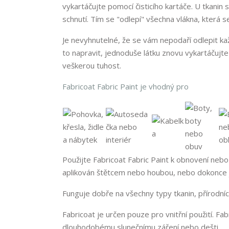
vykartáčujte pomocí čisticího kartáče. U tkani
schnutí. Tím se "odlepí" všechna vlákna, která s
Je nevyhnutelné, že se vám nepodaří odlepit každ
to napravit, jednoduše látku znovu vykartáčujte
veškerou tuhost.
Fabricoat Fabric Paint je vhodný pro
Použijte Fabricoat Fabric Paint k obnovení nebo
aplikován štětcem nebo houbou, nebo dokonce ja
Funguje dobře na všechny typy tkanin, přírodních
Fabricoat je určen pouze pro vnitřní použití. F
dlouhodobému slunečnímu záření nebo dešti.