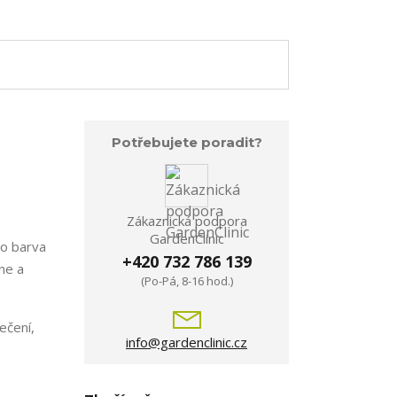
Potřebujete poradit?
Zákaznická podpora
GardenClinic
to barva
+420 732 786 139
ne a
(Po-Pá, 8-16 hod.)
ečení,
info@gardenclinic.cz
e