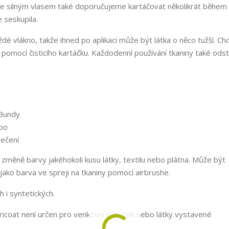
n se silným vlasem také doporučujeme kartáčovat několikrát během
e seskupila.
é vlákno, takže ihned po aplikaci může být látka o něco tužší. Chc
 pomocí čisticího kartáčku. Každodenní používání tkaniny také odst
 změně barvy jakéhokoli kusu látky, textilu nebo plátna. Může být
ko barva ve spreji na tkaniny pomocí airbrushe.
 i syntetických.
abricoat není určen pro venkovní nábytek nebo látky vystavené