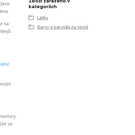
Zboží zařazeno v
ůžete
kategoriích
uhne.
Látky
at na
Barvy a barvidla na textil
tlejší
měnil
umožní
textury.
ůže se