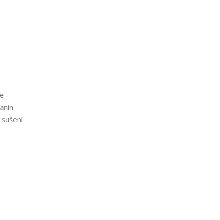
ce
anin
 sušení