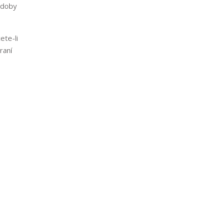
 doby
ete-li
raní