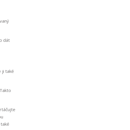
ovaný
ho dát
ji také
 Takto
rtáčujte
ou
 také