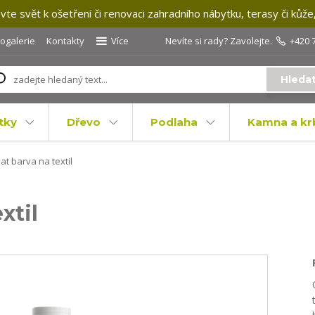
te svět k ošetření či renovaci zahradního nábytku, terasy či kůže
togalerie
Kontakty
Více
Nevíte si rady? Zavolejte.
+420 
Hleda
tky
Dřevo
Podlaha
Kamna a kr
at barva na textil
xtil