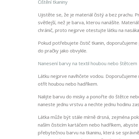
Čištění tkaniny
Ujistěte se, že je materiál čistý a bez prachu. 
světlejší, než je barva, kterou nanášíte. Materi
chránič, proto nejprve otestujte látku na nasák
Pokud potřebujete čistič tkanin, doporučujeme po
do pračky jako obvykle.
Nanesení barvy na textil houbou nebo štětcem
Látku nejprve navlhčete vodou. Doporučujeme n
otřít houbou nebo hadříkem.
Nalijte barvu do misky a ponořte do štětce neb
naneste jednu vrstvu a nechte jednu hodinu za
Látka může být stále mírně drsná, zejména poku
naším čisticím kartáčem nebo hadříkem, abyste u
přebytečnou barvu na tkaninu, která se správně