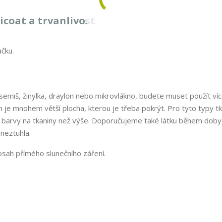
icoat a trvanlivost
ačku.
semiš, žinylka, draylon nebo mikrovlákno, budete muset použít ví
n je mnohem větší plocha, kterou je třeba pokrýt. Pro tyto typy tk
arvy na tkaniny než výše. Doporučujeme také látku během doby
 neztuhla.
sah přímého slunečního záření.