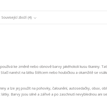
Související zboží
4
se používá ke změně nebo obnově barvy jakéhokoli kusu tkaniny. Ta
. Stačí nanést na látku štětcem nebo houbičkou a okamžitě se vsák
niny a lze jej použít na pohovky, čalounění, autosedačky, obuv, obl
átky. Barvy jsou silné a zářivé a po zaschnutí nevyblednou ani s