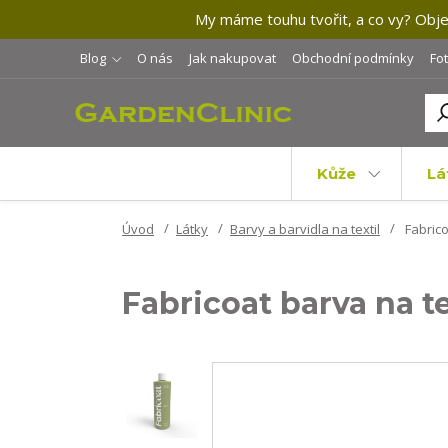
My máme touhu tvořit, a co vy? Objev
Blog
O nás
Jak nakupovat
Obchodní podmínky
Fo
Kůže
Lá
Úvod
Látky
Barvy a barvidla na textil
Fabrico
Fabricoat barva na te