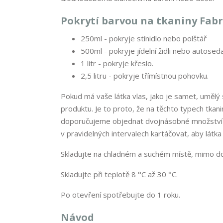
Pokrytí barvou na tkaniny Fabr
250ml - pokryje stínidlo nebo polštář
500ml - pokryje jídelní židli nebo autosed
1 litr - pokryje křeslo.
2,5 litru - pokryje třímístnou pohovku.
Pokud má vaše látka vlas, jako je samet, umělý 
produktu. Je to proto, že na těchto typech tkani
doporučujeme objednat dvojnásobné množství b
v pravidelných intervalech kartáčovat, aby látka
Skladujte na chladném a suchém místě, mimo do
Skladujte při teplotě 8 °C až 30 °C.
Po otevření spotřebujte do 1 roku.
Návod