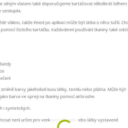
n se silným vlasem také doporučujeme kartáčovat několikrát během
e seskupila.
é vlákno, takže ihned po aplikaci může být látka o něco tužší. Chc
 pomocí čisticího kartáčku. Každodenní používání tkaniny také odst
 změně barvy jakéhokoli kusu látky, textilu nebo plátna. Může být
ko barva ve spreji na tkaniny pomocí airbrushe.
 i syntetických.
abricoat není určen pro venkovní nábytek nebo látky vystavené