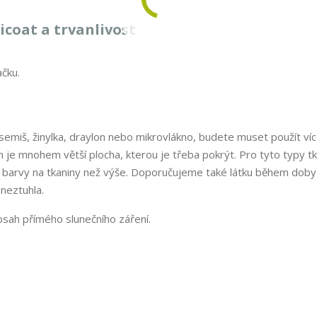
icoat a trvanlivost
ačku.
semiš, žinylka, draylon nebo mikrovlákno, budete muset použít ví
n je mnohem větší plocha, kterou je třeba pokrýt. Pro tyto typy tk
arvy na tkaniny než výše. Doporučujeme také látku během doby
 neztuhla.
sah přímého slunečního záření.