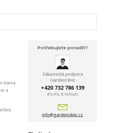
Potřebujete poradit?
Zákaznická podpora
GardenClinic
to barva
+420 732 786 139
ne a
(Po-Pá, 8-16 hod.)
ečení,
info@gardenclinic.cz
e