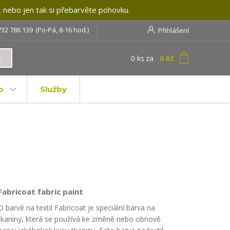
, nebo jen tak si přebarvěte pohovku.
732 786 139
(Po-Pá, 8-16 hod.)
Přihlášení
0
ks
za
0 Kč
t
b
Služby
Fabricoat fabric paint
O barvě na textil Fabricoat je speciální barva na
tkaniny, která se používá ke změně nebo obnově