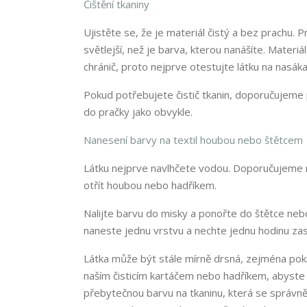
Čištění tkaniny
Ujistěte se, že je materiál čistý a bez prachu. 
světlejší, než je barva, kterou nanášíte. Materi
chránič, proto nejprve otestujte látku na nasák
Pokud potřebujete čistič tkanin, doporučujeme po
do pračky jako obvykle.
Nanesení barvy na textil houbou nebo štětcem
Látku nejprve navlhčete vodou. Doporučujeme n
otřít houbou nebo hadříkem.
Nalijte barvu do misky a ponořte do štětce neb
naneste jednu vrstvu a nechte jednu hodinu za
Látka může být stále mírně drsná, zejména poku
naším čisticím kartáčem nebo hadříkem, abyste u
přebytečnou barvu na tkaninu, která se správně