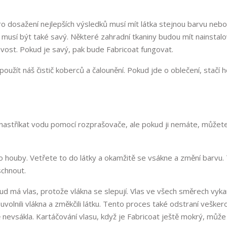
Pro dosažení nejlepších výsledků musí mít látka stejnou barvu nebo
ál musí být také savý. Některé zahradní tkaniny budou mít nainstal
avost. Pokud je savý, pak bude Fabricoat fungovat.
užít náš čistič koberců a čalounění. Pokud jde o oblečení, stačí 
astříkat vodu pomocí rozprašovače, ale pokud ji nemáte, můžete 
o houby. Vetřete to do látky a okamžitě se vsákne a změní barvu.
schnout.
d má vlas, protože vlákna se slepují. Vlas ve všech směrech vyka
volnili vlákna a změkčili látku. Tento proces také odstraní vešker
 nevsákla. Kartáčování vlasu, když je Fabricoat ještě mokrý, může