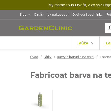
My máme touhu tvořit, a co vy? Objev
Blog
O nás
Jak nakupovat
Obchodní podmínky
Fo
Kůže
Lá
Úvod
Látky
Barvy a barvidla na textil
Fabrico
Fabricoat barva na te