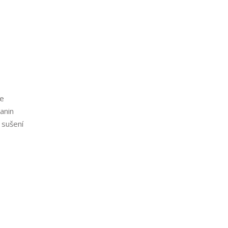
ce
anin
 sušení