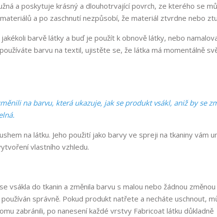
užná a poskytuje krásný a dlouhotrvající povrch, ze kterého se m
 materiálů a po zaschnutí nezpůsobí, že materiál ztvrdne nebo zt
 jakékoli barvě látky a buď je použít k obnově látky, nebo namalov
používáte barvu na textil, ujistěte se, že látka má momentálně svě
změnili na barvu, která ukazuje, jak se produkt vsákl, aniž by se z
elná.
brushem na látku. Jeho použití jako barvy ve spreji na tkaniny vám 
 vytvoření vlastního vzhledu.
y se vsákla do tkanin a změnila barvu s malou nebo žádnou změnou 
 používán správně. Pokud produkt natřete a necháte uschnout, m
 tomu zabránili, po nanesení každé vrstvy Fabricoat látku důkladně