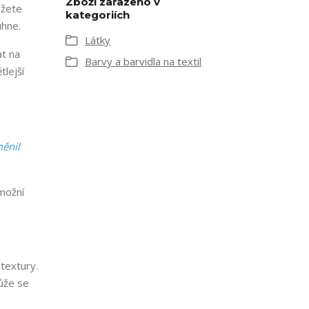
Zboží zařazeno v
ůžete
kategoriích
uhne.
Látky
at na
Barvy a barvidla na textil
tlejší
měnil
umožní
textury.
ůže se