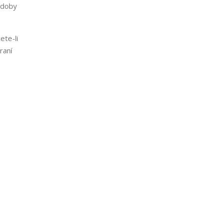
 doby
ete-li
raní