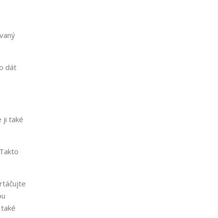
ovaný
ho dát
ji také
 Takto
rtáčujte
ou
 také