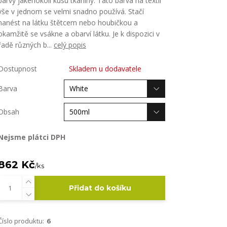
barvy jakéhokoli kusu tkaniny. Tato barva na textil
vše v jednom se velmi snadno používá. Stačí
nanést na látku štětcem nebo houbičkou a
okamžitě se vsákne a obarví látku. Je k dispozici v
řadě různých b...
celý popis
Dostupnost
Skladem u dodavatele
Barva
Obsah
Nejsme plátci DPH
862 Kč
/
ks
Přidat do košíku
Číslo produktu:
6