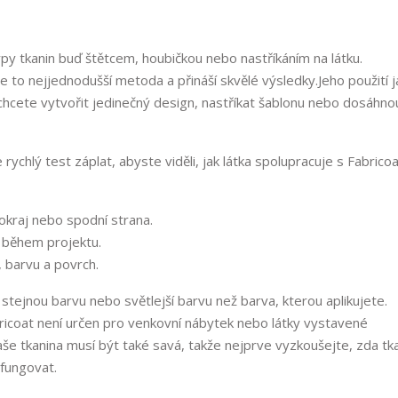
ypy tkanin buď štětcem, houbičkou nebo nastříkáním na látku.
e to nejjednodušší metoda a přináší skvělé výsledky.
Jeho použití 
e chcete vytvořit jedinečný design, nastříkat šablonu nebo dosáhno
chlý test záplat, abyste viděli, jak látka spolupracuje s Fabricoa
 okraj nebo spodní strana.
o během projektu.
, barvu a povrch.
 stejnou barvu nebo světlejší barvu než barva, kterou aplikujete.
abricoat není určen pro venkovní nábytek nebo látky vystavené
e tkanina musí být také savá, takže nejprve vyzkoušejte, zda tk
 fungovat.