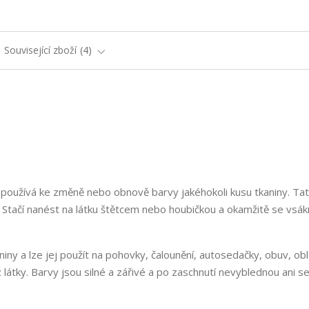
Související zboží
4
se používá ke změně nebo obnově barvy jakéhokoli kusu tkaniny. Ta
. Stačí nanést na látku štětcem nebo houbičkou a okamžitě se vsák
niny a lze jej použít na pohovky, čalounění, autosedačky, obuv, obl
átky. Barvy jsou silné a zářivé a po zaschnutí nevyblednou ani s