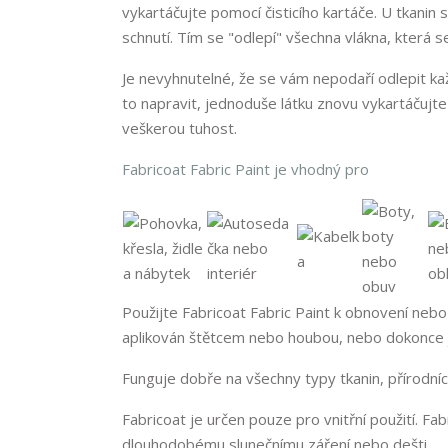
vykartáčujte pomocí čisticího kartáče. U tkani
schnutí. Tím se "odlepí" všechna vlákna, která s
Je nevyhnutelné, že se vám nepodaří odlepit každ
to napravit, jednoduše látku znovu vykartáčujte
veškerou tuhost.
Fabricoat Fabric Paint je vhodný pro
Použijte Fabricoat Fabric Paint k obnovení nebo
aplikován štětcem nebo houbou, nebo dokonce ja
Funguje dobře na všechny typy tkanin, přírodních
Fabricoat je určen pouze pro vnitřní použití. F
dlouhodobému slunečnímu záření nebo dešti.