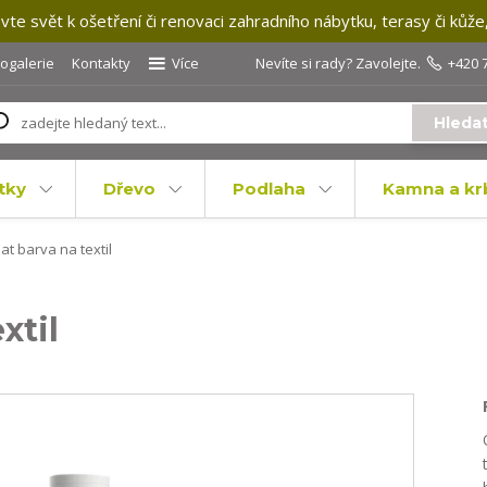
te svět k ošetření či renovaci zahradního nábytku, terasy či kůže
togalerie
Kontakty
Více
Nevíte si rady? Zavolejte.
+420 
Hleda
tky
Dřevo
Podlaha
Kamna a kr
at barva na textil
xtil