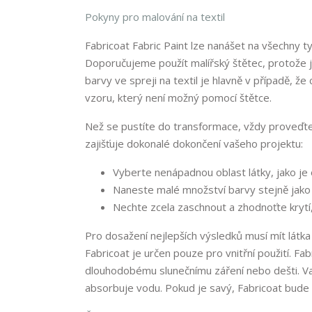
Pokyny pro malování na textil
Fabricoat Fabric Paint lze nanášet na všechny t
Doporučujeme použít malířský štětec, protože j
barvy ve spreji na textil je hlavně v případě, ž
vzoru, který není možný pomocí štětce.
Než se pustíte do transformace, vždy proveďte ry
zajišťuje dokonalé dokončení vašeho projektu:
Vyberte nenápadnou oblast látky, jako je
Naneste malé množství barvy stejně jak
Nechte zcela zaschnout a zhodnoťte krytí
Pro dosažení nejlepších výsledků musí mít látka
Fabricoat je určen pouze pro vnitřní použití. F
dlouhodobému slunečnímu záření nebo dešti. Vaš
absorbuje vodu. Pokud je savý, Fabricoat bude