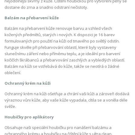
nejodolnější skvrny z kůže. Čištění houbičkou pro vytvoření pěny se
dostane do zrna a snadno odstraní nečistoty.
Balzám na přebarvení kůže
Balzám na přebarvení kůže renovuje barvu a vzhled všech
kožených předmětů, starých i nových. K dispozici je 16 barev
formulovaných pro použití na kůži od tmavého po světlý odstín.
Funguje skvěle při přebarvování oblastí, které byly vystaveny
slunečnímu záření nebo přímému teplu, a je ideální pro barvení
kočičích škrábanců a přebarvování zaschlých a vybledlých oblastí.
Balzám na kůži se vstřebává do kůže, takže se neotírá o žádné
oblečení.
Ochranný krém na kůži
Ochranný krém na kůži ošetřuje a chrání vaši kůži a zároveň dodává
výraznou vůni kůže, aby vaše kůže vypadala, cítila se a voněla déle
svěže.
Houbičky pro aplikátory
Obsahuje naši speciální houbičku pro nanášení balzámu a
ochranného krému a houbičku na čištění kůže s ultra clean.