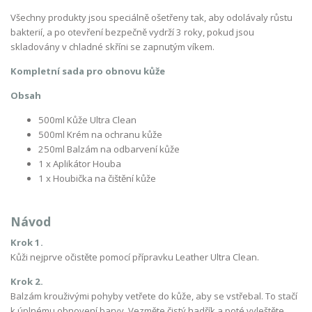
Všechny produkty jsou speciálně ošetřeny tak, aby odolávaly růstu
bakterií, a po otevření bezpečně vydrží 3 roky, pokud jsou
skladovány v chladné skříni se zapnutým víkem.
Kompletní sada pro obnovu kůže
Obsah
500ml Kůže Ultra Clean
500ml Krém na ochranu kůže
2
50ml Balzám na odbarvení kůže
1 x Aplikátor Houba
1 x Houbička na čištění kůže
Návod
Krok 1.
Kůži nejprve očistěte pomocí přípravku Leather Ultra Clean.
Krok 2.
Balzám krouživými pohyby vetřete do kůže, aby se vstřebal. To stačí
k úplnému obnovení barvy. Vezměte čistý hadřík a poté vyleštěte