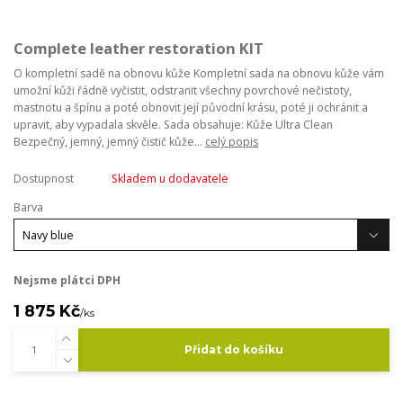
Complete leather restoration KIT
O kompletní sadě na obnovu kůže Kompletní sada na obnovu kůže vám
umožní kůži řádně vyčistit, odstranit všechny povrchové nečistoty,
mastnotu a špínu a poté obnovit její původní krásu, poté ji ochránit a
upravit, aby vypadala skvěle. Sada obsahuje: Kůže Ultra Clean
Bezpečný, jemný, jemný čistič kůže...
celý popis
Dostupnost
Skladem u dodavatele
Barva
Nejsme plátci DPH
1 875 Kč
/
ks
Přidat do košíku