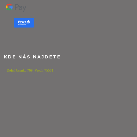
KDE NÁS NAJDETE
Dolní Jasenka 769,
Vsetín 75501