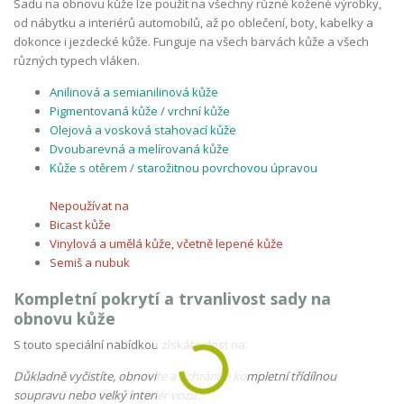
Sadu na obnovu kůže lze použít na všechny různé kožené výrobky,
od nábytku a interiérů automobilů, až po oblečení, boty, kabelky a
dokonce i jezdecké kůže. Funguje na všech barvách kůže a všech
různých typech vláken.
Anilinová a semianilinová kůže
Pigmentovaná kůže / vrchní kůže
Olejová a vosková stahovací kůže
Dvoubarevná a melírovaná kůže
Kůže s otěrem / starožitnou povrchovou úpravou
Nepoužívat na
Bicast kůže
Vinylová a umělá kůže, včetně lepené kůže
Semiš a nubuk
Kompletní pokrytí a trvanlivost sady na
obnovu kůže
S touto speciální nabídkou získáte dost na:
Důkladně vyčistíte, obnovíte a ochráníte kompletní třídílnou
soupravu nebo velký interiér vozu.