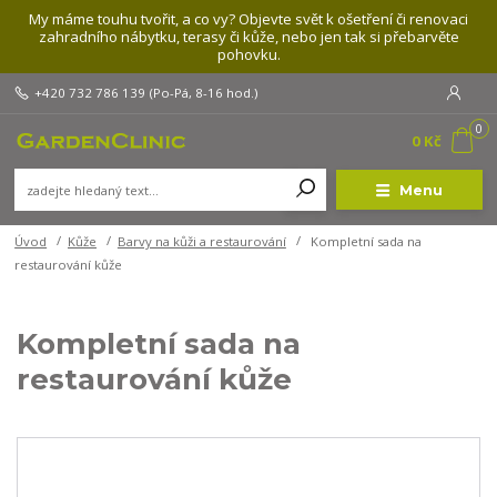
My máme touhu tvořit, a co vy? Objevte svět k ošetření či renovaci
zahradního nábytku, terasy či kůže, nebo jen tak si přebarvěte
pohovku.
+420 732 786 139
(Po-Pá, 8-16 hod.)
0
0 Kč
Menu
Úvod
Kůže
Barvy na kůži a restaurování
Kompletní sada na
restaurování kůže
Kompletní sada na
restaurování kůže