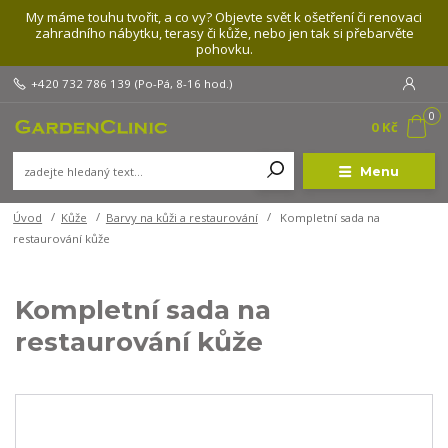
My máme touhu tvořit, a co vy? Objevte svět k ošetření či renovaci
zahradního nábytku, terasy či kůže, nebo jen tak si přebarvěte
pohovku.
+420 732 786 139
(Po-Pá, 8-16 hod.)
0
0 Kč
Menu
Úvod
Kůže
Barvy na kůži a restaurování
Kompletní sada na
restaurování kůže
Kompletní sada na
restaurování kůže