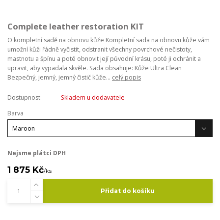
Complete leather restoration KIT
O kompletní sadě na obnovu kůže Kompletní sada na obnovu kůže vám
umožní kůži řádně vyčistit, odstranit všechny povrchové nečistoty,
mastnotu a špínu a poté obnovit její původní krásu, poté ji ochránit a
upravit, aby vypadala skvěle. Sada obsahuje: Kůže Ultra Clean
Bezpečný, jemný, jemný čistič kůže...
celý popis
Dostupnost
Skladem u dodavatele
Barva
Nejsme plátci DPH
1 875 Kč
/
ks
Přidat do košíku