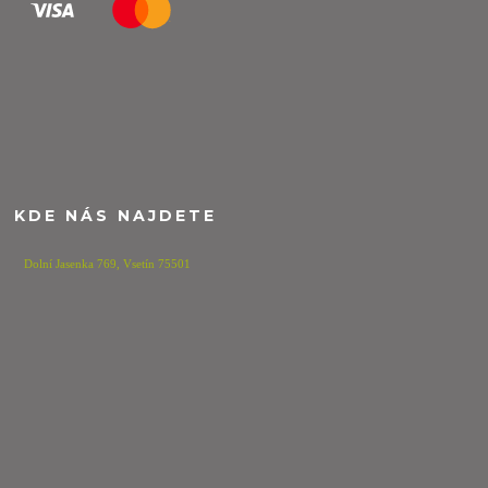
KDE NÁS NAJDETE
Dolní Jasenka 769,
Vsetín 75501