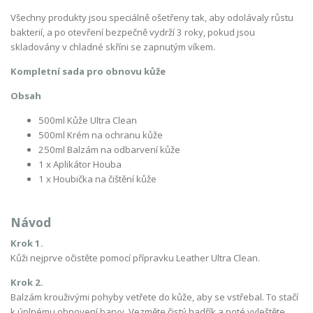
Všechny produkty jsou speciálně ošetřeny tak, aby odolávaly růstu
bakterií, a po otevření bezpečně vydrží 3 roky, pokud jsou
skladovány v chladné skříni se zapnutým víkem.
Kompletní sada pro obnovu kůže
Obsah
500ml Kůže Ultra Clean
500ml Krém na ochranu kůže
2
50ml Balzám na odbarvení kůže
1 x Aplikátor Houba
1 x Houbička na čištění kůže
Návod
Krok 1.
Kůži nejprve očistěte pomocí přípravku Leather Ultra Clean.
Krok 2.
Balzám krouživými pohyby vetřete do kůže, aby se vstřebal. To stačí
k úplnému obnovení barvy. Vezměte čistý hadřík a poté vyleštěte