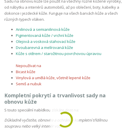
Sadu na obnovu kůže lze použít na všechny různé kožené výrobky,
od nábytku a interiérů automobilů, až po oblečení, boty, kabelky a
dokonce i jezdecké kůže. Funguje na všech barvách kůže a všech
různých typech vláken.
Anilinová a semianilinová kůže
Pigmentovaná kůže / vrchní kůže
Olejová a vosková stahovací kůže
Dvoubarevná a melírovaná kůže
Kůže s otěrem / starožitnou povrchovou úpravou
Nepoužívat na
Bicast kůže
Vinylová a umělá kůže, včetně lepené kůže
Semiš a nubuk
Kompletní pokrytí a trvanlivost sady na
obnovu kůže
S touto speciální nabídkou získáte dost na:
Důkladně vyčistíte, obnovíte a ochráníte kompletní třídílnou
soupravu nebo velký interiér vozu.