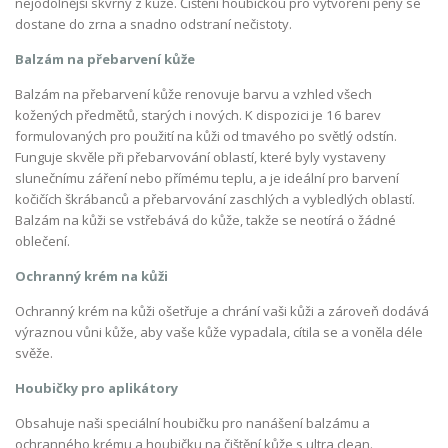
nejodolnější skvrny z kůže. Čištění houbičkou pro vytvoření pěny se
dostane do zrna a snadno odstraní nečistoty.
Balzám na přebarvení kůže
Balzám na přebarvení kůže renovuje barvu a vzhled všech
kožených předmětů, starých i nových. K dispozici je 16 barev
formulovaných pro použití na kůži od tmavého po světlý odstín.
Funguje skvěle při přebarvování oblastí, které byly vystaveny
slunečnímu záření nebo přímému teplu, a je ideální pro barvení
kočičích škrábanců a přebarvování zaschlých a vybledlých oblastí.
Balzám na kůži se vstřebává do kůže, takže se neotírá o žádné
oblečení.
Ochranný krém na kůži
Ochranný krém na kůži ošetřuje a chrání vaši kůži a zároveň dodává
výraznou vůni kůže, aby vaše kůže vypadala, cítila se a voněla déle
svěže.
Houbičky pro aplikátory
Obsahuje naši speciální houbičku pro nanášení balzámu a
ochranného krému a houbičku na čištění kůže s ultra clean.