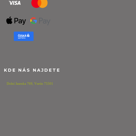
KDE NÁS NAJDETE
Dolní Jasenka 769,
Vsetín 75501