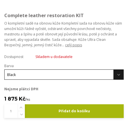
Complete leather restoration KIT
O kompletní sadě na obnovu kůže Kompletní sada na obnovu kůže vám
umožní kůži řádně vyčistit, odstranit všechny povrchové nečistoty,
mastnotu a špínu a poté obnovit její původní krásu, poté ji ochránit a
upravit, aby vypadala skvěle. Sada obsahuje: Kůže Ultra Clean
Bezpečný, jemný, jemný čistič kůže...
celý popis
Dostupnost
Skladem u dodavatele
Barva
Nejsme plátci DPH
1 875 Kč
/
ks
Přidat do košíku