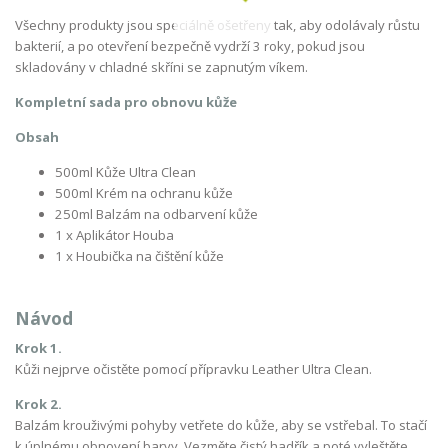
Všechny produkty jsou speciálně ošetřeny tak, aby odolávaly růstu
bakterií, a po otevření bezpečně vydrží 3 roky, pokud jsou
skladovány v chladné skříni se zapnutým víkem.
Kompletní sada pro obnovu kůže
Obsah
500ml Kůže Ultra Clean
500ml Krém na ochranu kůže
2
50ml Balzám na odbarvení kůže
1 x Aplikátor Houba
1 x Houbička na čištění kůže
Návod
Krok 1.
Kůži nejprve očistěte pomocí přípravku Leather Ultra Clean.
Krok 2.
Balzám krouživými pohyby vetřete do kůže, aby se vstřebal. To stačí
k úplnému obnovení barvy. Vezměte čistý hadřík a poté vyleštěte