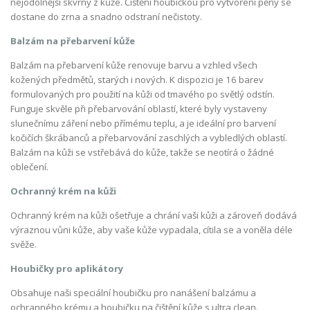
nejodolnější skvrny z kůže. Čištění houbičkou pro vytvoření pěny se
dostane do zrna a snadno odstraní nečistoty.
Balzám na přebarvení kůže
Balzám na přebarvení kůže renovuje barvu a vzhled všech
kožených předmětů, starých i nových. K dispozici je 16 barev
formulovaných pro použití na kůži od tmavého po světlý odstín.
Funguje skvěle při přebarvování oblastí, které byly vystaveny
slunečnímu záření nebo přímému teplu, a je ideální pro barvení
kočičích škrábanců a přebarvování zaschlých a vybledlých oblastí.
Balzám na kůži se vstřebává do kůže, takže se neotírá o žádné
oblečení.
Ochranný krém na kůži
Ochranný krém na kůži ošetřuje a chrání vaši kůži a zároveň dodává
výraznou vůni kůže, aby vaše kůže vypadala, cítila se a voněla déle
svěže.
Houbičky pro aplikátory
Obsahuje naši speciální houbičku pro nanášení balzámu a
ochranného krému a houbičku na čištění kůže s ultra clean.