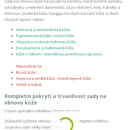
Sadu na obnovu kůže lze použít na všechny různé kožené výrobky,
od nábytku a interiérů automobilů, až po oblečení, boty, kabelky a
dokonce i jezdecké kůže. Funguje na všech barvách kůže a všech
různých typech vláken.
Anilinová a semianilinová kůže
Pigmentovaná kůže / vrchní kůže
Olejová a vosková stahovací kůže
Dvoubarevná a melírovaná kůže
Kůže s otěrem / starožitnou povrchovou úpravou
Nepoužívat na
Bicast kůže
Vinylová a umělá kůže, včetně lepené kůže
Semiš a nubuk
Kompletní pokrytí a trvanlivost sady na
obnovu kůže
S touto speciální nabídkou získáte dost na:
Důkladně vyčistíte, obnovíte a ochráníte kompletní třídílnou
soupravu nebo velký interiér vozu.