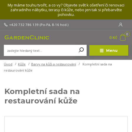
My máme touhu tvořit, a co vy? Objevte svět k ošetření či renovaci
zahradního nábytku, terasy či kůže, nebo jen tak si přebarvěte
pohovku.
+420 732 786 139
(Po-Pá, 8-16 hod.)
0
0 Kč
Menu
Úvod
Kůže
Barvy na kůži a restaurování
Kompletní sada na
restaurování kůže
Kompletní sada na
restaurování kůže