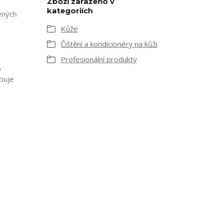
Zboží zařazeno v
kategoriích
ených
Kůže
Čištění a kondicionéry na kůži
Profesionální produkty
,
ebuje