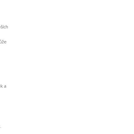
ších
ůže
ek a
.