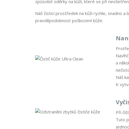
způsobit oděrky na kůži, které se při neošetře
Náš čisticí prostředek na kůži rychle, snadno a
pravděpodobnost poškození kůže.
Nane
Protře
Navlhč
a něko
nečist
Náš ka
K vytv
Vyči
Při či
Tuto p
jednod