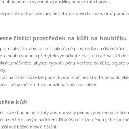
ní mohou pomalu vyvinout v praskliny nebo ztrátu barvy.
 bezpečně odstraní všechny nečistoty z povrchu kůže, čímž pomůže
ste čisticí prostředek na kůži na houbičku
pejte lahvičku, aby se smíchaly různé prostředky na čištění kůže.
ete houbu vodou a přebytek vymačkejte. Nalijte čistič na kůži do 
likrát zmáčkněte, abyste vytvořili pěnu. Vetřete do kůže, abyste od
oty.
rtáč na čištění kůže lze použít k proniknutí nečistot hluboko do vlá
oření pěny můžete také použít naši pěnivou láhev.
stěte kůži
štění kůže budou nečistoty absorbovány pěnou vytvořenou čističe
ěnu setřete savým hadříkem. Díky čištění kůže pěnou je bezpečněj
ušší než běžné mokré čištění.