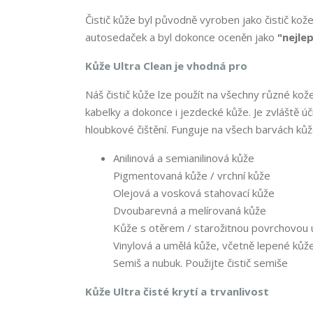
Čistič kůže byl původně vyroben jako čistič kož
autosedaček a byl dokonce oceněn jako
"nejlep
Kůže Ultra Clean je vhodná pro
Náš čistič kůže lze použít na všechny různé ko
kabelky a dokonce i jezdecké kůže. Je zvláště úč
hloubkové čištění. Funguje na všech barvách ků
Anilinová a semianilinová kůže
Pigmentovaná kůže / vrchní kůže
Olejová a vosková stahovací kůže
Dvoubarevná a melírovaná kůže
Kůže s otěrem / starožitnou povrchovou 
Vinylová a umělá kůže, včetně lepené kůž
Semiš a nubuk. Použijte čistič semiše
Kůže Ultra čisté krytí a trvanlivost