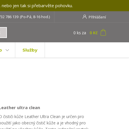
, nebo jen tak si přebarvěte pohovku.
732 786 139
(Po-Pá, 8-16 hod.)
Přihlášení
0
ks
za
0 Kč
t
b
Služby
Leather ultra clean
O čističi kůže Leather Ultra Clean je určen pro
použití jako obecný čistič kůže a je vhodný pro