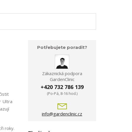
Potřebujete poradit?
Zákaznická podpora
GardenClinic
+420 732 786 139
(Po-Pá, 8-16 hod.)
istit
r Ultra
azují
info@gardenclinic.cz
ři roky.