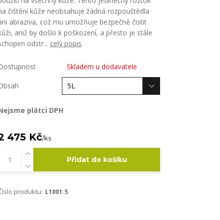
použití na všechny kůže. Tento jedinečný roztok
na čištění kůže neobsahuje žádná rozpouštědla
ani abraziva, což mu umožňuje bezpečně čistit
kůži, aniž by došlo k poškození, a přesto je stále
schopen odstr...
celý popis
Dostupnost
Skladem u dodavatele
Obsah
Nejsme plátci DPH
2 475 Kč
/
ks
Přidat do košíku
Číslo produktu:
L1001.5