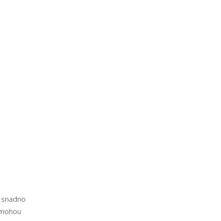
e snadno
ž mohou