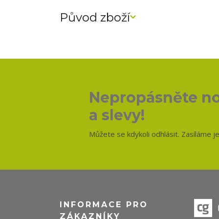
Původ zboží
Nepropásněte no
a slevy!
Můžete se kdykoli odhlásit. Zasíláme j
INFORMACE PRO
ZÁKAZNÍKY