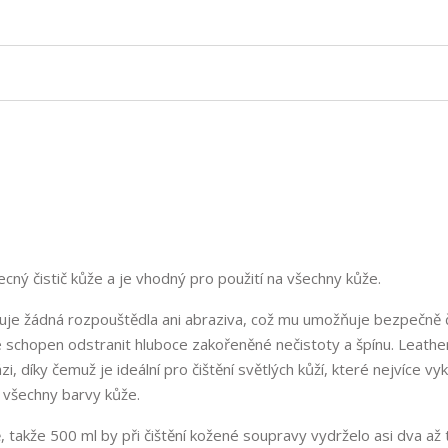
ecný čistič kůže a je vhodný pro použití na všechny kůže.
uje žádná rozpouštědla ani abraziva, což mu umožňuje bezpečně č
ále schopen odstranit hluboce zakořeněné nečistoty a špínu. Leathe
i, díky čemuž je ideální pro čištění světlých kůží, které nejvíce vyk
a všechny barvy kůže.
 takže 500 ml by při čištění kožené soupravy vydrželo asi dva až t