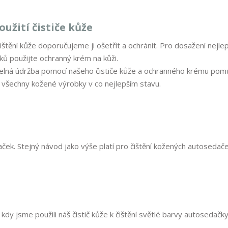
oužití čističe kůže
ištění kůže doporučujeme ji ošetřit a ochránit. Pro dosažení nejlep
ků použijte ochranný krém na kůži.
elná údržba pomocí našeho čističe kůže a ochranného krému pom
 všechny kožené výrobky v co nejlepším stavu.
daček. Stejný návod jako výše platí pro čištění kožených autosedač
dy jsme použili náš čistič kůže k čištění světlé barvy autosedačky