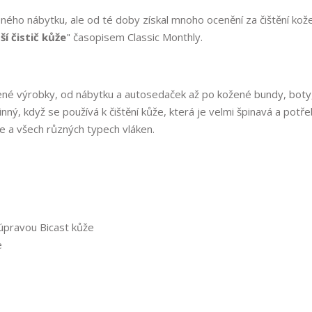
eného nábytku, ale od té doby získal mnoho ocenění za čištění kož
ší čistič kůže
" časopisem Classic Monthly.
žené výrobky, od nábytku a autosedaček až po kožené bundy, boty
inný, když se používá k čištění kůže, která je velmi špinavá a potř
že a všech různých typech vláken.
úpravou Bicast kůže
e