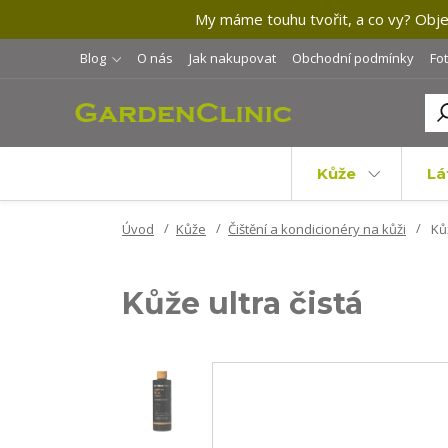
My máme touhu tvořit, a co vy? Objev
Blog
O nás
Jak nakupovat
Obchodní podmínky
Fo
Kůže
Lá
Úvod
Kůže
Čištění a kondicionéry na kůži
Kůž
Kůže ultra čistá