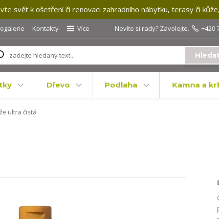
te svět k ošetření či renovaci zahradního nábytku, terasy či kůže
togalerie
Kontakty
Více
Nevíte si rady? Zavolejte.
+420 
Hleda
tky
Dřevo
Podlaha
Kamna a kr
e ultra čistá