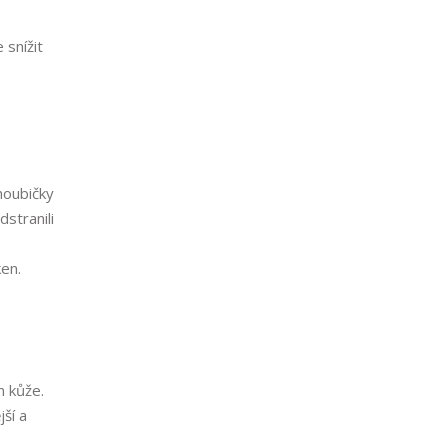
 snížit
houbičky
stranili
ken.
m kůže.
ší a