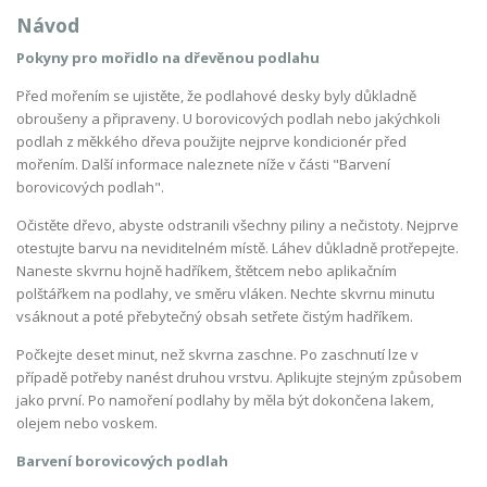
Návod
Pokyny pro mořidlo na dřevěnou podlahu
Před mořením se ujistěte, že podlahové desky byly důkladně
obroušeny a připraveny. U borovicových podlah nebo jakýchkoli
podlah z měkkého dřeva použijte nejprve kondicionér před
mořením. Další informace naleznete níže v části "Barvení
borovicových podlah".
Očistěte dřevo, abyste odstranili všechny piliny a nečistoty. Nejprve
otestujte barvu na neviditelném místě. Láhev důkladně protřepejte.
Naneste skvrnu hojně hadříkem, štětcem nebo aplikačním
polštářkem na podlahy, ve směru vláken. Nechte skvrnu minutu
vsáknout a poté přebytečný obsah setřete čistým hadříkem.
Počkejte deset minut, než skvrna zaschne. Po zaschnutí lze v
případě potřeby nanést druhou vrstvu. Aplikujte stejným způsobem
jako první. Po namoření podlahy by měla být dokončena lakem,
olejem nebo voskem.
Barvení borovicových podlah