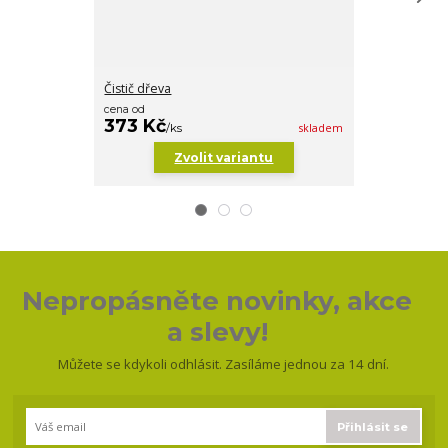
Čistič dřeva
Pěnové štětce
cena od
339 Kč
373 Kč
/
ks
/
ks
skladem
Zvolit variantu
Nepropásněte novinky, akce
a slevy!
Můžete se kdykoli odhlásit. Zasíláme jednou za 14 dní.
Přihlásit se