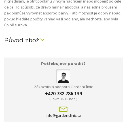
nicnedělání, je otřít podlahu vlhkým hadříkem (nebo mopem) po celé
délce. To způsobí, že dřevo mírně nabobtná, a následné broušení
pak pomůže vyrovnat absorpci barvy. Tato možnost je dobrý nápad,
pokud hledáte použitý vzhled vaší podlahy, ale nechcete, aby byla
úplně surová.
Původ zboží
Potřebujete poradit?
Zákaznická podpora GardenClinic
+420 732 786 139
(Po-Pá, 8-16 hod.)
info@gardenclinic.cz