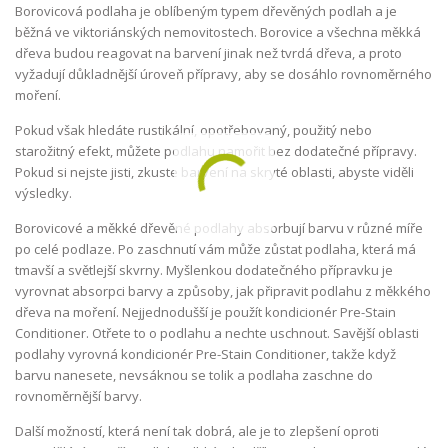
Borovicová podlaha je oblíbeným typem dřevěných podlah a je
běžná ve viktoriánských nemovitostech. Borovice a všechna měkká
dřeva budou reagovat na barvení jinak než tvrdá dřeva, a proto
vyžadují důkladnější úroveň přípravy, aby se dosáhlo rovnoměrného
moření.
Pokud však hledáte rustikální, opotřebovaný, použitý nebo
starožitný efekt, můžete podlahu namořit bez dodatečné přípravy.
Pokud si nejste jisti, zkuste barvení na skryté oblasti, abyste viděli
výsledky.
Borovicové a měkké dřevěné podlahy absorbují barvu v různé míře
po celé podlaze. Po zaschnutí vám může zůstat podlaha, která má
tmavší a světlejší skvrny. Myšlenkou dodatečného přípravku je
vyrovnat absorpci barvy
a způsoby, jak připravit podlahu z měkkého
dřeva na moření. Nejjednodušší je použít kondicionér Pre-Stain
Conditioner. Otřete to o podlahu a nechte uschnout. Savější oblasti
podlahy vyrovná kondicionér Pre-Stain Conditioner, takže když
barvu nanesete, nevsáknou se tolik a podlaha zaschne do
rovnoměrnější barvy.
Další možností, která není tak dobrá, ale je to zlepšení oproti