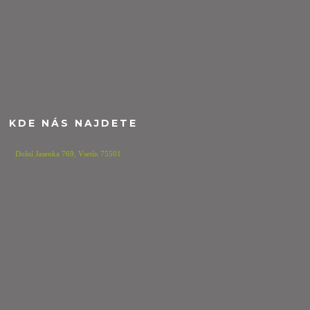
KDE NÁS NAJDETE
Dolní Jasenka 769,
Vsetín 75501