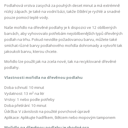
Podlahová vrstva zasychá za pouhých deset minut a má extrémně
nízký zápach. Je také na vodní bázi, takže čištění je rychlé a snadné
pouze pomocí teplé vody.
Naše mořidlo na dřevěné podlahy je k dispozici ve 12 oblíbených
barvách, aby vyhovovalo potřebám nejoblíbenějších typů dřevěných
podlah na trhu. Pokud nevidíte požadovanou barvu, můžete také
smíchat různé barvy podlahového mořidla dohromady a vytvořit tak
jakoukoli barvu, kterou chcete.
Mořidlo lze použít jak na zcela nové, tak na recyklované dřevěné
podlahy.
Vlastnosti mořidla na dřevěnou podlahu
Doba schnutí: 10 minut
Vydatnost: 13 m² na litr
Vrstvy: 1 nebo podle potřeby
Doba přetírání: 10 minut
Údržba: V závislosti na použité povrchové úpravě
Aplikace: Aplikujte hadříkem, štětcem nebo mopovým tamponem
Mořidlo na dřevěnou podlahu je vhodné pro