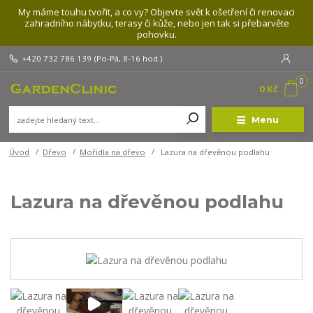
My máme touhu tvořit, a co vy? Objevte svět k ošetření či renovaci
zahradního nábytku, terasy či kůže, nebo jen tak si přebarvěte
pohovku.
+420 732 786 139
(Po-Pá, 8-16 hod.)
0
0 Kč
Menu
Úvod
Dřevo
Mořidla na dřevo
Lazura na dřevěnou podlahu
Lazura na dřevěnou podlahu