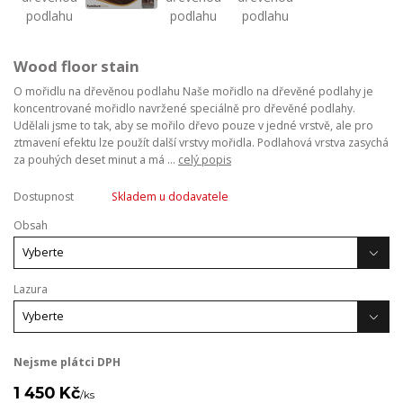
Wood floor stain
O mořidlu na dřevěnou podlahu Naše mořidlo na dřevěné podlahy je
koncentrované mořidlo navržené speciálně pro dřevěné podlahy.
Udělali jsme to tak, aby se mořilo dřevo pouze v jedné vrstvě, ale pro
ztmavení efektu lze použít další vrstvy mořidla. Podlahová vrstva zasychá
za pouhých deset minut a má ...
celý popis
Dostupnost
Skladem u dodavatele
Obsah
Lazura
Nejsme plátci DPH
1 450 Kč
/
ks