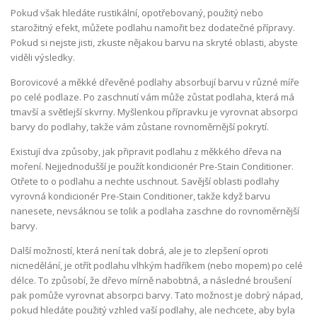
Pokud však hledáte rustikální, opotřebovaný, použitý nebo
starožitný efekt, můžete podlahu namořit bez dodatečné přípravy.
Pokud si nejste jisti, zkuste nějakou barvu na skryté oblasti, abyste
viděli výsledky.
Borovicové a měkké dřevěné podlahy absorbují barvu v různé míře
po celé podlaze. Po zaschnutí vám může zůstat podlaha, která má
tmavší a světlejší skvrny. Myšlenkou přípravku je vyrovnat absorpci
barvy do podlahy, takže vám zůstane rovnoměrnější pokrytí.
Existují dva způsoby, jak připravit podlahu z měkkého dřeva na
moření. Nejjednodušší je použít kondicionér Pre-Stain Conditioner.
Otřete to o podlahu a nechte uschnout. Savější oblasti podlahy
vyrovná kondicionér Pre-Stain Conditioner, takže když barvu
nanesete, nevsáknou se tolik a podlaha zaschne do rovnoměrnější
barvy.
Další možností, která není tak dobrá, ale je to zlepšení oproti
nicnedělání, je otřít podlahu vlhkým hadříkem (nebo mopem) po celé
délce. To způsobí, že dřevo mírně nabobtná, a následné broušení
pak pomůže vyrovnat absorpci barvy. Tato možnost je dobrý nápad,
pokud hledáte použitý vzhled vaší podlahy, ale nechcete, aby byla