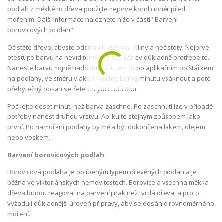
podlah z měkkého dřeva použijte nejprve kondicionér před
mořením. Další informace naleznete níže v části "Barvení
borovicových podlah".
Očistěte dřevo, abyste odstranili všechny piliny a nečistoty. Nejprve
otestujte barvu na neviditelném místě. Láhev důkladně protřepejte.
Naneste barvu hojně hadříkem, štětcem nebo aplikačním polštářkem
na podlahy, ve směru vláken. Nechte barvu minutu vsáknout a poté
přebytečný obsah setřete čistým hadříkem.
Počkejte deset minut, než barva zaschne. Po zaschnutí lze v případě
potřeby nanést druhou vrstvu. Aplikujte stejným způsobem jako
první. Po namoření podlahy by měla být dokončena lakem, olejem
nebo voskem.
Barvení borovicových podlah
Borovicová podlaha je oblíbeným typem dřevěných podlah a je
běžná ve viktoriánských nemovitostech. Borovice a všechna měkká
dřeva budou reagovat na barvení jinak než tvrdá dřeva, a proto
vyžadují důkladnější úroveň přípravy, aby se dosáhlo rovnoměrného
moření.