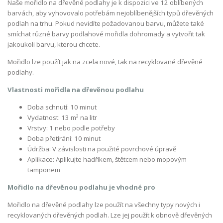
Naše mořidlo na dřevěné podlahy je k dispozici ve 12 oblíbených
barvách, aby vyhovovalo potřebám nejoblíbenějších typů dřevěných
podlah na trhu. Pokud nevidíte požadovanou barvu, můžete také
smíchat různé barvy podlahové mořidla dohromady a vytvořit tak
jakoukoli barvu, kterou chcete.
Mořidlo lze použít jak na zcela nové, tak na recyklované dřevěné
podlahy.
Vlastnosti mořidla na dřevěnou podlahu
Doba schnutí: 10 minut
Vydatnost: 13 m² na litr
Vrstvy: 1 nebo podle potřeby
Doba přetírání: 10 minut
Údržba: V závislosti na použité povrchové úpravě
Aplikace: Aplikujte hadříkem, štětcem nebo mopovým
tamponem
Mořidlo na dřevěnou podlahu je vhodné pro
Mořidlo na dřevěné podlahy lze použít na všechny typy nových i
recyklovaných dřevěných podlah. Lze jej použít k obnově dřevěných