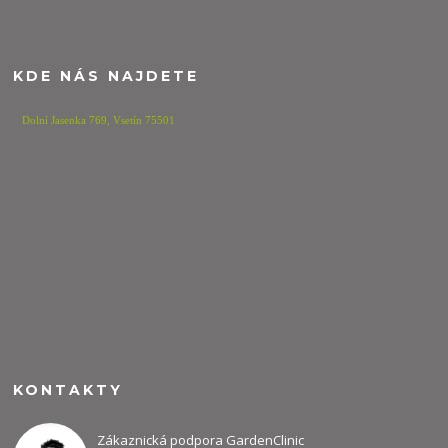
KDE NÁS NAJDETE
Dolní Jasenka 769,
Vsetín 75501
KONTAKTY
Zákaznická podpora GardenClinic