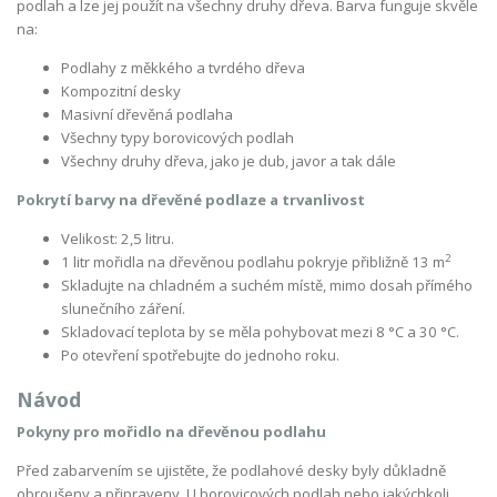
podlah a lze jej použít na všechny druhy dřeva. Barva funguje skvěle
na:
Podlahy z měkkého a tvrdého dřeva
Kompozitní desky
Masivní dřevěná podlaha
Všechny typy borovicových podlah
Všechny druhy dřeva, jako je dub, javor a tak dále
Pokrytí barvy na dřevěné podlaze a trvanlivost
Velikost: 2,5 litru.
2
1 litr mořidla na dřevěnou podlahu pokryje přibližně 13 m
Skladujte na chladném a suchém místě, mimo dosah přímého
slunečního záření.
Skladovací teplota by se měla pohybovat mezi 8 °C a 30 °C.
Po otevření spotřebujte do jednoho roku.
Návod
Pokyny pro mořidlo na dřevěnou podlahu
Před zabarvením se ujistěte, že podlahové desky byly důkladně
obroušeny a připraveny. U borovicových podlah nebo jakýchkoli