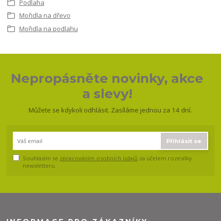
Podlaha
Mořidla na dřevo
Mořidla na podlahu
Nepropásněte novinky, akce
a slevy!
Můžete se kdykoli odhlásit. Zasíláme jednou za 14 dní.
Přihlásit se
Souhlasím se
zpracováním osobních údajů
za účelem rozesílky
newsletteru.