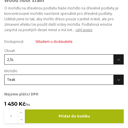
Wood floor stain
O mořidlu na dřevěnou podlahu Naše mořidlo na dřevěné podlahy je
koncentrované mořidlo navržené speciálně pro dřevěné podlahy.
Udělali jsme to tak, aby mořilo dřevo pouze v jedné vrstvě, ale pro
ztmavení efektu lze použít další vrstvy mořidla. Podlahová emulze
zasychá za pouhých deset minut a má ext...
celý popis
Dostupnost
Skladem u dodavatele
Obsah
Mořidlo
Nejsme plátci DPH
1 450 Kč
/
ks
Přidat do košíku