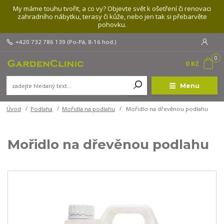
My máme touhu tvořit, a co vy? Objevte svět k ošetření či renovaci
zahradního nábytku, terasy či kůže, nebo jen tak si přebarvěte
pohovku.
+420 732 786 139
(Po-Pá, 8-16 hod.)
0
0 Kč
Menu
Úvod
Podlaha
Mořidla na podlahu
Mořidlo na dřevěnou podlahu
Mořidlo na dřevěnou podlahu