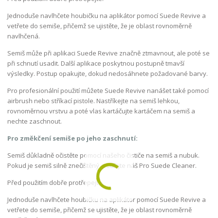
Jednoduše navlhčete houbičku na aplikátor pomocí Suede Revive a
vetřete do semiše, přičemž se ujistěte, že je oblast rovnoměrně
navlhčená.
Semiš může při aplikaci Suede Revive značně ztmavnout, ale poté se
při schnutí usadit. Další aplikace poskytnou postupně tmavší
výsledky. Postup opakujte, dokud nedosáhnete požadované barvy.
Pro profesionální použití můžete Suede Revive nanášet také pomocí
airbrush nebo stříkací pistole. Nastříkejte na semiš lehkou,
rovnoměrnou vrstvu a poté vlas kartáčujte kartáčem na semiš a
nechte zaschnout.
Pro změkčení semiše po jeho zaschnutí:
Semiš důkladně očistěte pomocí našeho čističe na semiš a nubuk.
Pokud je semiš silně znečištěný, použijte náš Pro Suede Cleaner.
Před použitím dobře protřepejte.
Jednoduše navlhčete houbičku na aplikátor pomocí Suede Revive a
vetřete do semiše, přičemž se ujistěte, že je oblast rovnoměrně