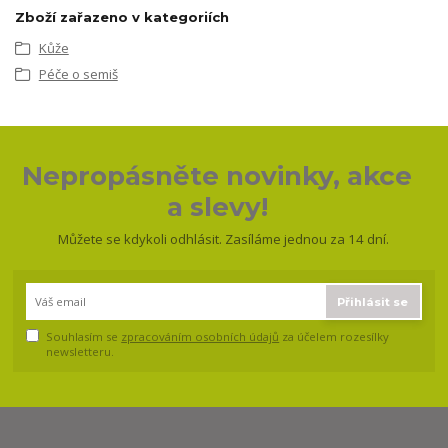
Zboží zařazeno v kategoriích
Kůže
Péče o semiš
Nepropásněte novinky, akce
a slevy!
Můžete se kdykoli odhlásit. Zasíláme jednou za 14 dní.
Přihlásit se
Souhlasím se
zpracováním osobních údajů
za účelem rozesílky
newsletteru.