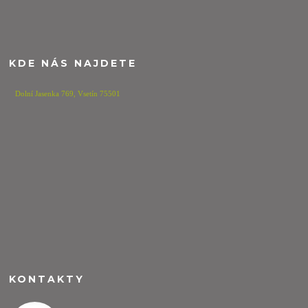
KDE NÁS NAJDETE
Dolní Jasenka 769,
Vsetín 75501
KONTAKTY