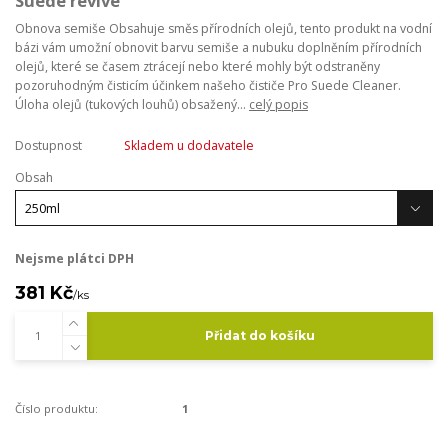
Suede revive
Obnova semiše Obsahuje směs přírodních olejů, tento produkt na vodní
bázi vám umožní obnovit barvu semiše a nubuku doplněním přírodních
olejů, které se časem ztrácejí nebo které mohly být odstraněny
pozoruhodným čisticím účinkem našeho čističe Pro Suede Cleaner.
Úloha olejů (tukových louhů) obsažený...
celý popis
Dostupnost
Skladem u dodavatele
Obsah
Nejsme plátci DPH
381 Kč
/
ks
Přidat do košíku
Číslo produktu:
1