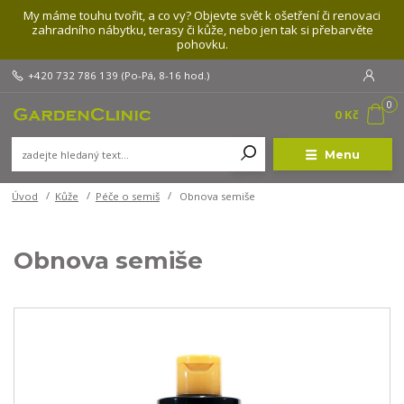
My máme touhu tvořit, a co vy? Objevte svět k ošetření či renovaci
zahradního nábytku, terasy či kůže, nebo jen tak si přebarvěte
pohovku.
+420 732 786 139
(Po-Pá, 8-16 hod.)
0
0 Kč
Menu
Úvod
Kůže
Péče o semiš
Obnova semiše
Obnova semiše