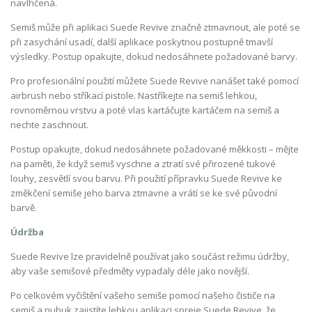
navlhčená.
Semiš může při aplikaci Suede Revive značně ztmavnout, ale poté se
při zasychání usadí, další aplikace poskytnou postupně tmavší
výsledky. Postup opakujte, dokud nedosáhnete požadované barvy.
Pro profesionální použití můžete Suede Revive nanášet také pomocí
airbrush nebo stříkací pistole. Nastříkejte na semiš lehkou,
rovnoměrnou vrstvu a poté vlas kartáčujte kartáčem na semiš a
nechte zaschnout.
Postup opakujte, dokud nedosáhnete požadované měkkosti – mějte
na paměti, že když semiš vyschne a ztratí své přirozené tukové
louhy, zesvětlí svou barvu. Při použití přípravku Suede Revive ke
změkčení semiše jeho barva ztmavne a vrátí se ke své původní
barvě.
Údržba
Suede Revive lze pravidelně používat jako součást režimu údržby,
aby vaše semišové předměty vypadaly déle jako novější.
Po celkovém vyčištění vašeho semiše pomocí našeho čističe na
semiš a nubuk zajistíte lehkou aplikaci spreje Suede Revive, že