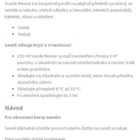
Suede Revive lze bezpečně použít na jakýkoli předmět vyrobený ze
semiše a nubuku, včetně nábytku a čalounění, interiérů automobilů,
kabelek, obuvi a oblečení.
Semiš
Nubuk
Semiš oživuje krytí a trvanlivost
250 ml Suede Revive vystačí na ošetření zhruba 5 m²
povrchu, v závislosti na savosti semiše/nubuku a na tom, kolik
vrstev je potřeba.
Skladujte na chladném a suchém místě, mimo dosah přímého
slunečního záření.
Skladujte při teplotě 8 °C až 30 °C.
Po otevření spotřebujte do 3 let.
Návod
Pro obnovení barvy semiše
Semiš důkladně očistěte pomocí našeho čističe na semiš a nubuk.
Před použitím dobře protřepejte.