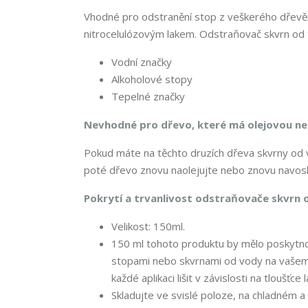
Vhodné pro odstranění stop z veškerého dřevě
nitrocelulózovým lakem. Odstraňovač skvrn od t
Vodní značky
Alkoholové stopy
Tepelné značky
Nevhodné pro dřevo, které má olejovou n
Pokud máte na těchto druzích dřeva skvrny od 
poté dřevo znovu naolejujte nebo znovu navosk
Pokrytí a trvanlivost odstraňovače skvrn 
Velikost: 150ml.
150 ml tohoto produktu by mělo poskytno
stopami nebo skvrnami od vody na vašem 
každé aplikaci lišit v závislosti na tloušťc
Skladujte ve svislé poloze, na chladném 