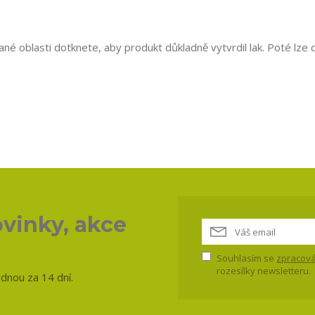
dané oblasti dotknete, aby produkt důkladně vytvrdil lak. Poté lze
vinky, akce
Souhlasím se
zpracová
rozesílky newsletteru.
ednou za 14 dní.