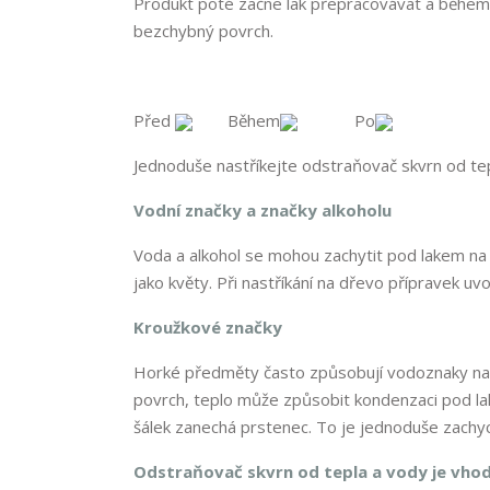
Produkt poté začne lak přepracovávat a během 
bezchybný povrch.
Před
Během
Po
Jednoduše nastříkejte odstraňovač skvrn od tep
Vodní značky a značky alkoholu
Voda a alkohol se mohou zachytit pod lakem na 
jako květy. Při nastříkání na dřevo přípravek uv
Kroužkové značky
Horké předměty často způsobují vodoznaky na 
povrch, teplo může způsobit kondenzaci pod lak
šálek zanechá prstenec. To je jednoduše zachyc
Odstraňovač skvrn od tepla a vody je vho