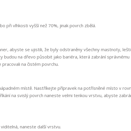
 při vlhkosti vyšší než 70%, jinak povrch zbělá.
, abyste se ujistili, že byly odstraněny všechny mastnoty, lešti
ty budou na dřevo působit jako bariéra, která zabrání správnému
e pracovali na čistém povrchu.
nápadném místě. Nastříkejte přípravek na potřísněné místo v ro
říkání na svislý povrch naneste velmi tenkou vrstvu, abyste zabrán
iditelná, naneste další vrstvu.