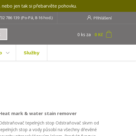
, nebo jen tak si přebarvěte pohovku.
732 786 139
(Po-Pá, 8-16 hod.)
Přihlášení
0
ks
za
0 Kč
t
b
Služby
Heat mark & water stain remover
Odstraňovač tepelných stop Odstraňovač skvrn od
tepelných stop a vody působí na všechny dřevěné