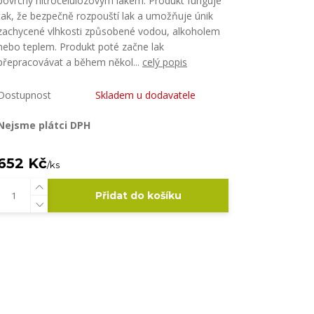
povrchy nitrocelulózovým lakem. Produkt funguje
tak, že bezpečně rozpouští lak a umožňuje únik
zachycené vlhkosti způsobené vodou, alkoholem
nebo teplem. Produkt poté začne lak
přepracovávat a během někol...
celý popis
Dostupnost
Skladem u dodavatele
Nejsme plátci DPH
652 Kč
/
ks
Přidat do košíku