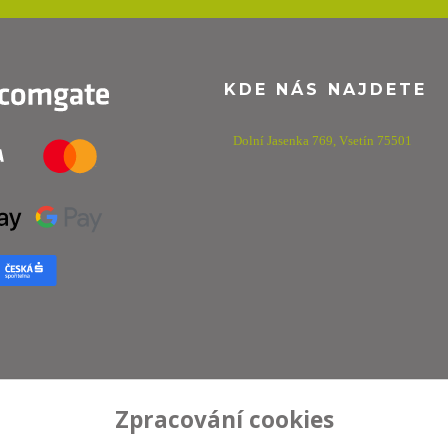
KDE NÁS NAJDETE
Dolní Jasenka 769,
Vsetín 75501
Zpracování cookies