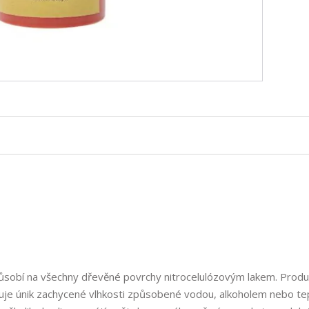
ůsobí na všechny dřevěné povrchy nitrocelulózovým lakem. Produ
ňuje únik zachycené vlhkosti způsobené vodou, alkoholem nebo te