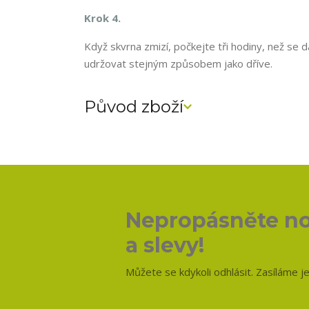
Krok 4.
Když skvrna zmizí, počkejte tři hodiny, než se 
udržovat stejným způsobem jako dříve.
Původ zboží
Nepropásněte no
a slevy!
Můžete se kdykoli odhlásit. Zasíláme j