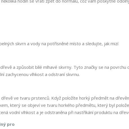
několika hodin se vrátí zpět do normálu, což vám poskytne odoln
elných skvrn a vody na potřísněné místo a sledujte, jak mizí
dřevě a způsobit bílé mlhavé skvrny. Tyto značky se na povrchu o
olní zachycenou vlhkost a odstraní skvrnu.
dřevě ve tvaru prstenců. Když položíte horký předmět na dřevě
em, který se objeví ve tvaru horkého předmětu, který byl polože
ená vodní vlhkost a je odstraněna při nastříkání produktu na dřev
dný pro