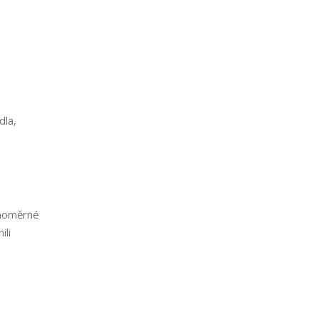
dla,
vnoměrné
ili