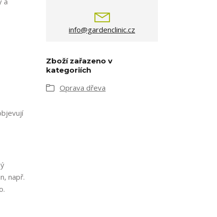
ý a
info@gardenclinic.cz
Zboží zařazeno v
kategoriích
Oprava dřeva
bjevují
ný
n, např.
o.