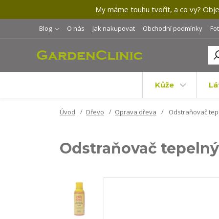
My máme touhu tvořit, a co vy? Objev
Blog
O nás
Jak nakupovat
Obchodní podmínky
Fo
Kůže
Lá
Úvod
Dřevo
Oprava dřeva
Odstraňovač tepe
Odstraňovač tepelný