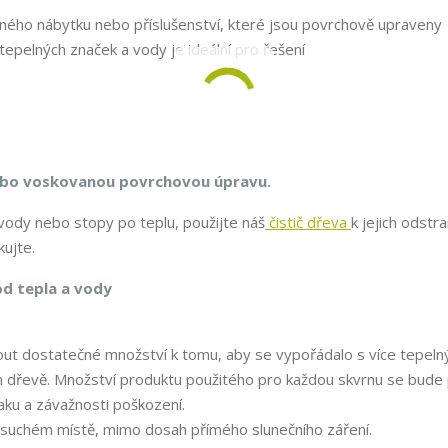
ného nábytku nebo příslušenství, které jsou povrchově upraveny
epelných značek a vody je ideální pro řešení
ebo voskovanou povrchovou úpravu.
vody nebo stopy po teplu, použijte náš
čistič dřeva
k jejich odstra
ujte.
od tepla a vody
ut dostatečné množství k tomu, aby se vypořádalo s více tepeln
dřevě. Množství produktu použitého pro každou skvrnu se bude 
e laku a závažnosti poškození.
a suchém místě, mimo dosah přímého slunečního záření.