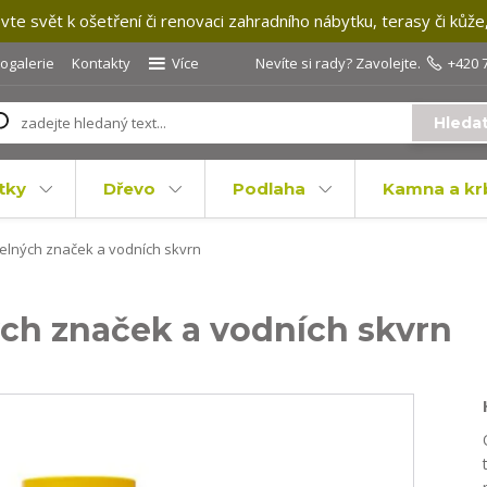
te svět k ošetření či renovaci zahradního nábytku, terasy či kůže
togalerie
Kontakty
Více
Nevíte si rady? Zavolejte.
+420 
Hleda
tky
Dřevo
Podlaha
Kamna a kr
lných značek a vodních skvrn
ch značek a vodních skvrn