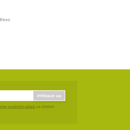
 dřevo
Přihlásit se
ním osobních údajů
za účelem