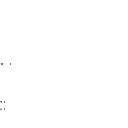
nění a
ými
při