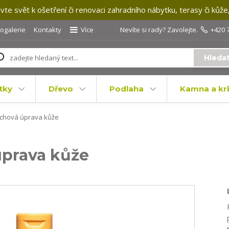
te svět k ošetření či renovaci zahradního nábytku, terasy či kůže
togalerie
Kontakty
Více
Nevíte si rady? Zavolejte.
+420 
Hleda
tky
Dřevo
Podlaha
Kamna a kr
rchová úprava kůže
úprava kůže