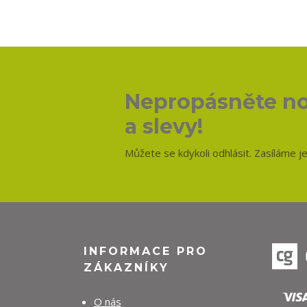
Nepropásněte no
a slevy!
Můžete se kdykoli odhlásit. Zasíláme j
INFORMACE PRO
ZÁKAZNÍKY
O nás