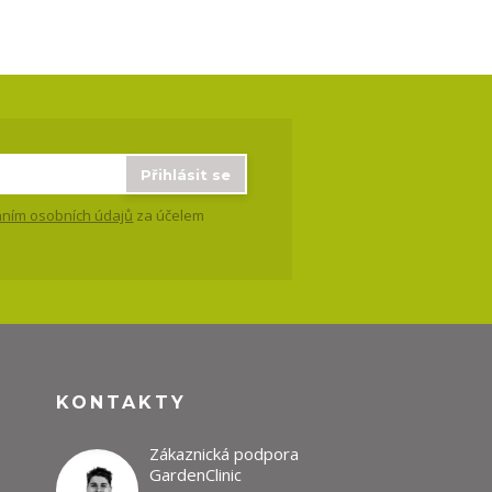
Přihlásit se
ním osobních údajů
za účelem
KONTAKTY
Zákaznická podpora
GardenClinic