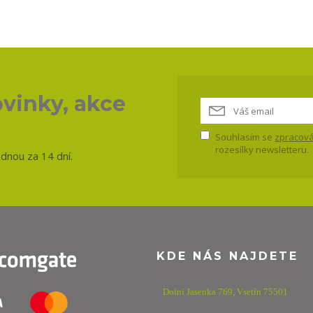
vinky, akce
Souhlasím se
zpracová
rozesílky newsletteru.
ednou za 14 dní.
KDE NÁS NAJDETE
Dolní Jasenka 769,
Vsetín 75501