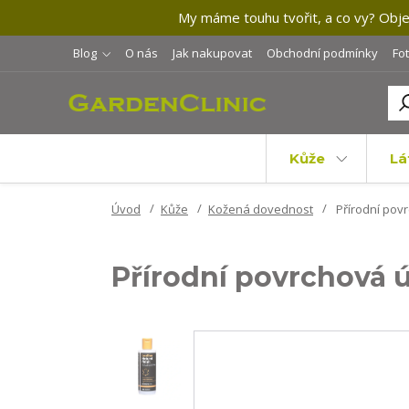
My máme touhu tvořit, a co vy? Objev
Blog
O nás
Jak nakupovat
Obchodní podmínky
Fo
Kůže
Lá
Úvod
Kůže
Kožená dovednost
Přírodní pov
Přírodní povrchová 