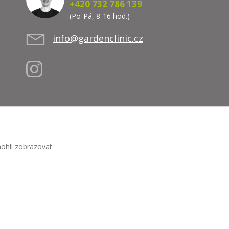
+420 732 786 139
(Po-Pá, 8-16 hod.)
info@gardenclinic.cz
ohli zobrazovat