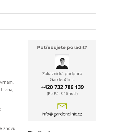
Potřebujete poradit?
Zákaznická podpora
GardenClinic
kvrnám,
+420 732 786 139
chrana,
(Po-Pá, 8-16 hod.)
e
info@gardenclinic.cz
ké znovu