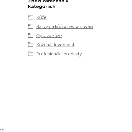
Zboží zařazeno v
kategoriích
Kůže
Barvy na kůži a restaurování
Oprava kůže
Kožená dovednost
Profesionální produkty
ce.