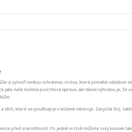
e
ůže a vytvoří tenkou ochrannou vrstvu, která pomáhá odolávat s
tá jako naše kožená povrchová úprava, ale hlavní výhodou je, že o
 kůže.
h a těch, které se používají pro kožené nástroje. Zasychá čirý, takž
tence před starožitností. Po jedné vrstvě můžete svůj kousek ta