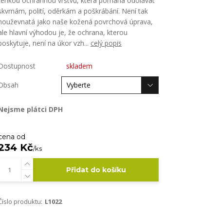
tenkou ochrannou vrstvu, která pomáhá odolávat
skvrnám, polití, oděrkám a poškrábání. Není tak
houževnatá jako naše kožená povrchová úprava,
ale hlavní výhodou je, že ochrana, kterou
poskytuje, není na úkor vzh...
celý popis
Dostupnost
skladem
Obsah
Nejsme plátci DPH
cena od
234 Kč
/
ks
Přidat do košíku
Číslo produktu:
L1022