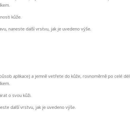
íkem.
nosti kůže.
vu, naneste další vrstvu, jak je uvedeno výše.
ůsob aplikace) a jemně vetřete do kůže, rovnoměrně po celé dél
íkem.
rat o svou kůži.
este další vrstvu, jak je uvedeno výše.