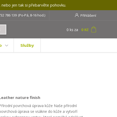
, nebo jen tak si přebarvěte pohovku.
732 786 139
(Po-Pá, 8-16 hod.)
Přihlášení
0
ks
za
0 Kč
t
b
Služby
Leather nature finish
Přírodní povrchová úprava kůže Naše přírodní
povrchová úprava se vsákne do kůže a vytvoří