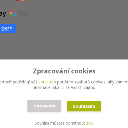
Zpracování cookies
rtneři potřebují Váš
souhlas
s použitím souborů cookies, aby Vám m
informace týkající se Vašich zájmů.
Vytvořeno na
Eshop-rychle.cz
Nastavení
Souhlasím
Souhlas můžete odmítnout
zde
.