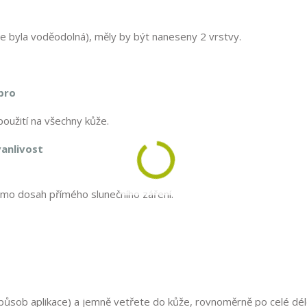
e byla voděodolná), měly by být naneseny 2 vrstvy.
pro
oužití na všechny kůže.
vanlivost
imo dosah přímého slunečního záření.
ůsob aplikace) a jemně vetřete do kůže, rovnoměrně po celé dél