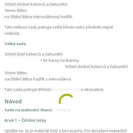
500ml chránič koberců a čalounění
50mm štětec
na čištění štětce mikrovláknový hadřík
Tato velikost sady pokryje velké křeslo nebo předmět stejné
velikosti.
Velká sada
500ml čistič koberců a čalounění
1 litr barvy na tkaniny
500ml chránič koberců a čalounění
50mm štětec
na čištění štětce hadřík z mikrovlákna
Tato sada pokryje třímístnou pohovku nebo ekvivalent.
Návod
Sada na malování tkanin - Pokyny
Krok 1 – Čištění látky
Ujistěte se, že je materiál čistý a bez prachu. Pro dosažení nejlepších