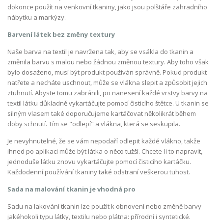
dokonce použít na venkovní tkaniny, jako jsou polštáře zahradního
nábytku a markýzy.
Barvení látek bez změny textury
Naše barva na textil je navržena tak, aby se vsákla do tkanin a
změnila barvu s malou nebo žádnou změnou textury. Aby toho však
bylo dosaženo, musí být produkt používán správně. Pokud produkt
natřete a necháte uschnout, může se vlákna slepit a způsobit jejich
ztuhnutí. Abyste tomu zabránili, po nanesení každé vrstvy barvy na
textil látku důkladně vykartáčujte pomocí čisticího štětce. U tkanin se
silným vlasem také doporučujeme kartáčovat několikrát během
doby schnutí. Tím se "odlepí" a vlákna, která se seskupila.
Je nevyhnutelné, že se vám nepodaří odlepit každé vlákno, takže
ihned po aplikaci může být látka o něco tužší. Chcete-li to napravit,
jednoduše látku znovu vykartáčujte pomocí čisticího kartáčku.
Každodenní používání tkaniny také odstraní veškerou tuhost.
Sada na malování tkanin je vhodná pro
Sadu na lakování tkanin lze použít k obnovení nebo změně barvy
jakéhokoli typu látky, textilu nebo plátna: přírodní i syntetické.