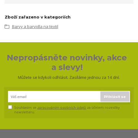
Zboží zařazeno v kategoriích
Barvy a barvidla na textil
Nepropásněte novinky, akce
a slevy!
Můžete se kdykoli odhlásit. Zasíláme jednou za 14 dní.
Přihlásit se
Souhlasím se
zpracováním osobních údajů
za účelem rozesílky
newsletteru.