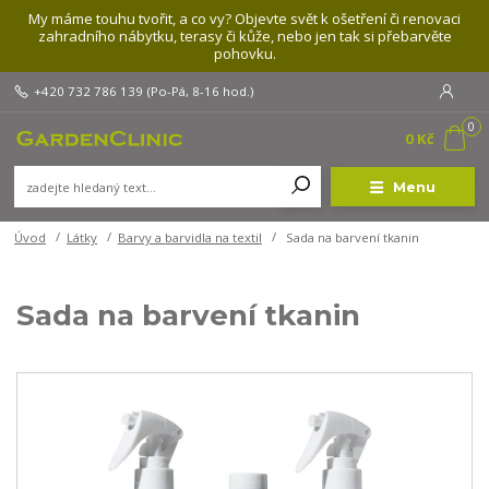
My máme touhu tvořit, a co vy? Objevte svět k ošetření či renovaci
zahradního nábytku, terasy či kůže, nebo jen tak si přebarvěte
pohovku.
+420 732 786 139
(Po-Pá, 8-16 hod.)
0
0 Kč
Menu
Úvod
Látky
Barvy a barvidla na textil
Sada na barvení tkanin
Sada na barvení tkanin