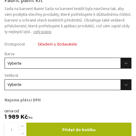
Fabric paint Kit
Sada na barvení tkanin Sada na barvení textilií byla navržena tak, aby
vám poskytla všechny produkty, které potřebujete k důkladnému čištění,
barvení a ochraně všech textilních předmětů. Obsahuje také veškeré
příslušenství, které potřebujete k aplikaci produktů, což vám zajistí vždy
ty nejlepší výsl...
celý popis
Dostupnost
Skladem u dodavatele
Barva
Velikost
Nejsme plátci DPH
cena od
1 989 Kč
/
ks
Přidat do košíku