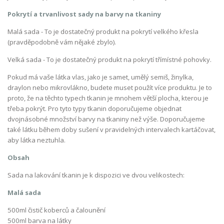
Pokrytí a trvanlivost sady na barvy na tkaniny
Malá sada - To je dostatečný produkt na pokrytí velkého křesla
(pravděpodobně vám nějaké zbylo).
Velká sada - To je dostatečný produkt na pokrytí třímístné pohovky.
Pokud má vaše látka vlas, jako je samet, umělý semiš, žinylka,
draylon nebo mikrovlákno, budete muset použít více produktu. Je to
proto, že na těchto typech tkanin je mnohem větší plocha, kterou je
třeba pokrýt. Pro tyto typy tkanin doporučujeme objednat
dvojnásobné množství barvy na tkaniny než výše. Doporučujeme
také látku během doby sušení v pravidelných intervalech kartáčovat,
aby látka neztuhla.
Obsah
Sada na lakování tkanin je k dispozici ve dvou velikostech:
Malá sada
500ml čistič koberců a čalounění
500ml barva na látky