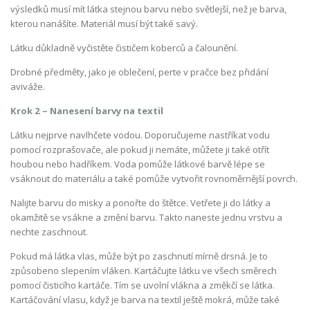
výsledků musí mít látka stejnou barvu nebo světlejší, než je barva,
kterou nanášíte. Materiál musí být také savý.
Látku důkladně vyčistěte čističem koberců a čalounění.
Drobné předměty, jako je oblečení, perte v pračce
bez
přidání
aviváže.
Krok 2 – Nanesení barvy na textil
Látku nejprve navlhčete vodou. Doporučujeme nastříkat vodu
pomocí rozprašovače, ale pokud ji nemáte, můžete ji také otřít
houbou nebo hadříkem. Voda pomůže látkové barvě lépe se
vsáknout do materiálu a také pomůže vytvořit rovnoměrnější povrch.
Nalijte barvu do misky a ponořte do štětce. Vetřete ji do látky a
okamžitě se vsákne a změní barvu. Takto naneste jednu vrstvu a
nechte zaschnout.
Pokud má látka vlas, může být po zaschnutí mírně drsná. Je to
způsobeno slepením vláken. Kartáčujte látku ve všech směrech
pomocí čisticího kartáče. Tím se uvolní vlákna a změkčí se látka.
Kartáčování vlasu, když je barva na textil ještě mokrá, může také