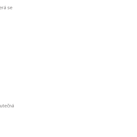
terá se
kutečná