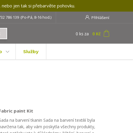
, nebo jen tak si přebarvěte pohovku.
732 786 139
(Po-Pá, 8-16 hod.)
Přihlášení
0
ks
za
0 Kč
t
b
Služby
Fabric paint Kit
Sada na barvení tkanin Sada na barvení textilií byla
navržena tak, aby vám poskytla všechny produkty,