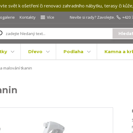
te svět k ošetření či renovaci zahradního nábytku, terasy či kůže
togalerie
Kontakty
Více
Nevíte si rady? Zavolejte.
+420 
Hleda
tky
Dřevo
Podlaha
Kamna a kr
a malování tkanin
anin