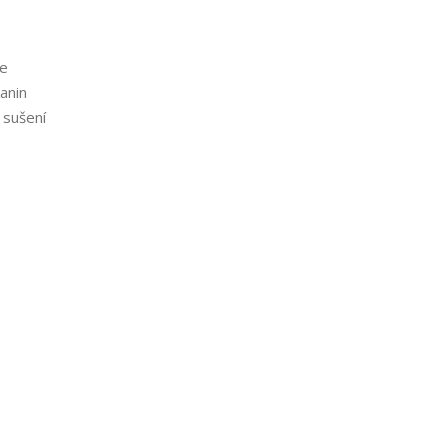
ce
anin
 sušení