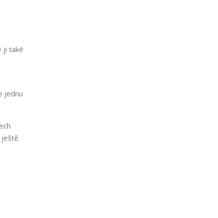
ji také
e jednu
šech
 ještě