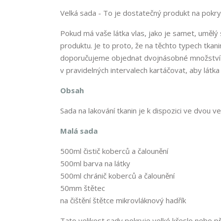
Velká sada - To je dostatečný produkt na pokry
Pokud má vaše látka vlas, jako je samet, umělý 
produktu. Je to proto, že na těchto typech tkani
doporučujeme objednat dvojnásobné množství b
v pravidelných intervalech kartáčovat, aby látka
Obsah
Sada na lakování tkanin je k dispozici ve dvou ve
Malá sada
500ml čistič koberců a čalounění
500ml barva na látky
500ml chránič koberců a čalounění
50mm štětec
na čištění štětce mikrovláknový hadřík
Tato velikost sady pokryje velké křeslo nebo př