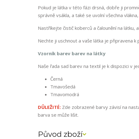
Pokud je látka v této fázi drsná, dobře ji promn
správně vsákla, a také se uvolní všechna vlákna,
Nastříkejte čistič koberců a čalounění na látku, 
Nechte ji uschnout a vaše látka je připravena k p
Vzorník barev barev na látky
Naše řada sad barev na textil je k dispozici v j
Černá
Tmavošedá
Tmavomodrá
DŮLEŽITÉ:
Zde zobrazené barvy závisí na nasta
barva se může lišit.
Původ zboží