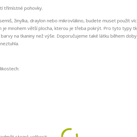
tí třímístné pohovky.
semiš, žinylka, draylon nebo mikrovlákno, budete muset použít ví
n je mnohem větší plocha, kterou je třeba pokrýt. Pro tyto typy tk
arvy na tkaniny než výše. Doporučujeme také látku během doby
 neztuhla.
likostech:
edmět stejné velikosti.