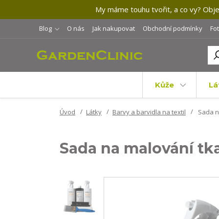
My máme touhu tvořit, a co vy? Objev
Blog
O nás
Jak nakupovat
Obchodní podmínky
Fo
Kůže
Lá
Úvod
Látky
Barvy a barvidla na textil
Sada n
Sada na malování tk