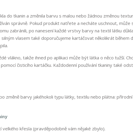
sákla do tkanin a změnila barvu s malou nebo žádnou změnou textu
žíván správně. Pokud produkt natřete a necháte uschnout, může 
 tomu zabránili, po nanesení každé vrstvy barvy na textil látku důk
 se silným vlasem také doporučujeme kartáčovat několikrát během 
pila.
é vlákno, takže ihned po aplikaci může být látka o něco tužší. Chc
 pomocí čisticího kartáčku. Každodenní používání tkaniny také odst
bo změně barvy jakéhokoli typu látky, textilu nebo plátna: přírodní 
niny
tí velkého křesla (pravděpodobně vám nějaké zbylo).