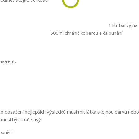
berců a čalounění
1 litr barvy na
500ml chránič koberců a čalounění
ivalent.
Pro dosažení nejlepších výsledků musí mít látka stejnou barvu nebo
l musí být také savý.
ounění.