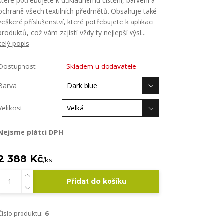
které potřebujete k důkladnému čištění, barvení a
ochraně všech textilních předmětů. Obsahuje také
veškeré příslušenství, které potřebujete k aplikaci
produktů, což vám zajistí vždy ty nejlepší výsl...
celý popis
Dostupnost
Skladem u dodavatele
Barva
Velikost
Nejsme plátci DPH
2 388 Kč
/
ks
Přidat do košíku
Číslo produktu:
6