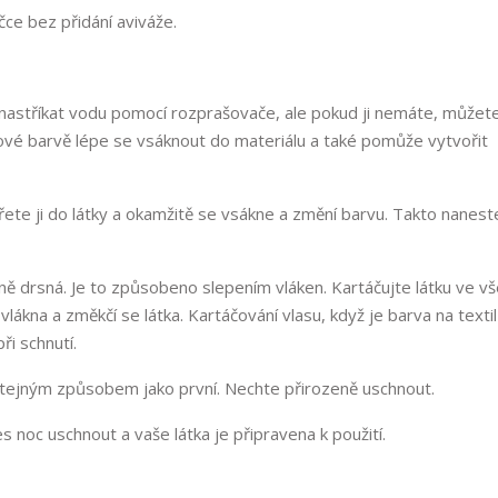
ačce
bez
přidání aviváže.
astříkat vodu pomocí rozprašovače, ale pokud ji nemáte, můžete 
vé barvě lépe se vsáknout do materiálu a také pomůže vytvořit
řete ji do látky a okamžitě se vsákne a změní barvu. Takto nanest
ně drsná. Je to způsobeno slepením vláken. Kartáčujte látku ve v
lákna a změkčí se látka. Kartáčování vlasu, když je barva na textil
i schnutí.
stejným způsobem jako první. Nechte přirozeně uschnout.
s noc uschnout a vaše látka je připravena k použití.