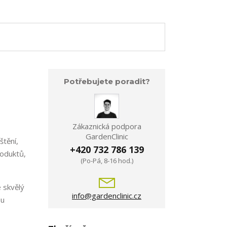
Potřebujete poradit?
Zákaznická podpora
GardenClinic
štění,
+420 732 786 139
roduktů,
(Po-Pá, 8-16 hod.)
e skvělý
info@gardenclinic.cz
ou