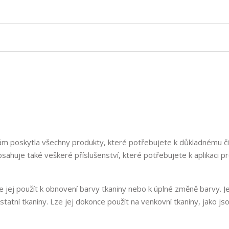
 vám poskytla všechny produkty, které potřebujete k důkladnému či
sahuje také veškeré příslušenství, které potřebujete k aplikaci p
ze jej použít k obnovení barvy tkaniny nebo k úplné změně barvy. J
statní tkaniny. Lze jej dokonce použít na venkovní tkaniny, jako js