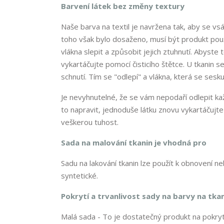
Barvení látek bez změny textury
Naše barva na textil je navržena tak, aby se v
toho však bylo dosaženo, musí být produkt pou
vlákna slepit a způsobit jejich ztuhnutí. Abyste
vykartáčujte pomocí čisticího štětce. U tkanin
schnutí. Tím se "odlepí" a vlákna, která se sesku
Je nevyhnutelné, že se vám nepodaří odlepit každ
to napravit, jednoduše látku znovu vykartáčujte
veškerou tuhost.
Sada na malování tkanin je vhodná pro
Sadu na lakování tkanin lze použít k obnovení ne
syntetické.
Pokrytí a trvanlivost sady na barvy na tka
Malá sada - To je dostatečný produkt na pokry