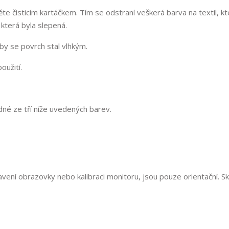
ěte čisticím kartáčkem. Tím se odstraní veškerá barva na textil, k
 která byla slepená.
aby se povrch stal vlhkým.
oužití.
edné ze tří níže uvedených barev.
vení obrazovky nebo kalibraci monitoru, jsou pouze orientační. S