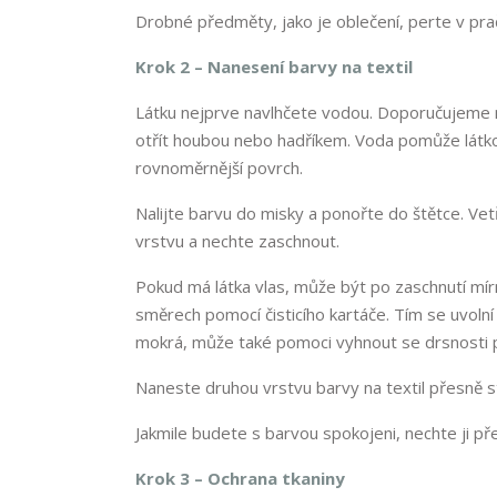
Drobné předměty, jako je oblečení, perte v pr
Krok 2 – Nanesení barvy na textil
Látku nejprve navlhčete vodou. Doporučujeme n
otřít houbou nebo hadříkem. Voda pomůže látko
rovnoměrnější povrch.
Nalijte barvu do misky a ponořte do štětce. Vet
vrstvu a nechte zaschnout.
Pokud má látka vlas, může být po zaschnutí mír
směrech pomocí čisticího kartáče. Tím se uvolní v
mokrá, může také pomoci vyhnout se drsnosti př
Naneste druhou vrstvu barvy na textil přesně 
Jakmile budete s barvou spokojeni, nechte ji pře
Krok 3 – Ochrana tkaniny