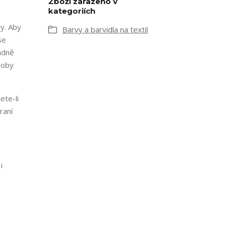
Zboží zařazeno v
kategoriích
ry. Aby
Barvy a barvidla na textil
se
ladně
doby
ete-li
raní
i