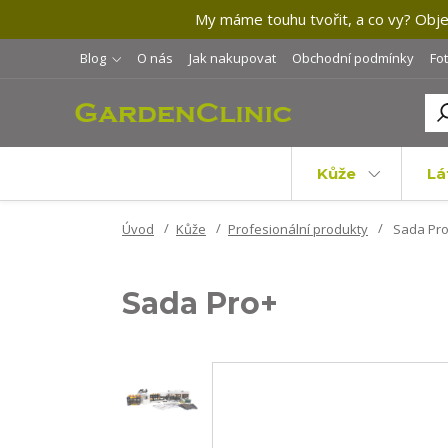
My máme touhu tvořit, a co vy? Objev
Blog
O nás
Jak nakupovat
Obchodní podmínky
Fo
Kůže
Lá
Úvod
Kůže
Profesionální produkty
Sada Pr
Sada Pro+