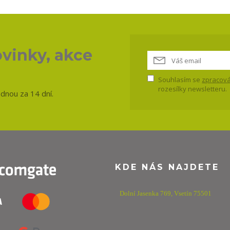
vinky, akce
Souhlasím se
zpracová
rozesílky newsletteru.
ednou za 14 dní.
KDE NÁS NAJDETE
Dolní Jasenka 769,
Vsetín 75501