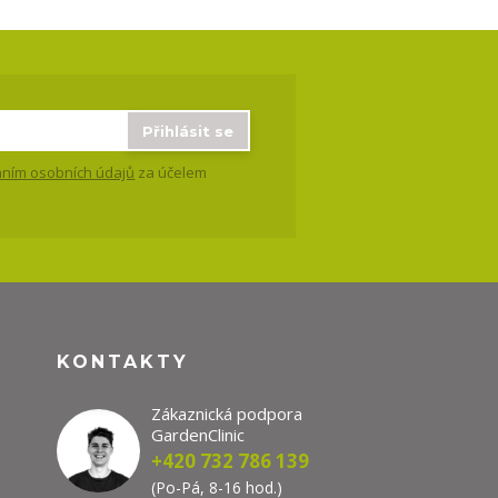
Přihlásit se
ním osobních údajů
za účelem
KONTAKTY
Zákaznická podpora
GardenClinic
+420 732 786 139
(Po-Pá, 8-16 hod.)