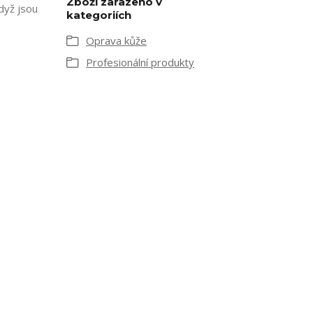
Zboží zařazeno v
dyž jsou
kategoriích
Oprava kůže
Profesionální produkty