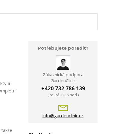
Potřebujete poradit?
Zákaznická podpora
GardenClinic
kty a
+420 732 786 139
ompletní
(Po-Pá, 8-16 hod.)
info@gardenclinic.cz
 takže