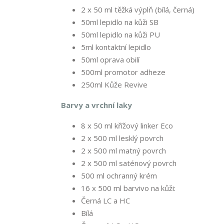
2 x 50 ml těžká výplň (bílá, černá)
50ml lepidlo na kůži SB
50ml lepidlo na kůži PU
5ml kontaktní lepidlo
50ml oprava obilí
500ml promotor adheze
250ml Kůže Revive
Barvy a vrchní laky
8 x 50 ml křížový linker Eco
2 x 500 ml lesklý povrch
2 x 500 ml matný povrch
2 x 500 ml saténový povrch
500 ml ochranný krém
16 x 500 ml barvivo na kůži:
Černá LC a HC
Bílá