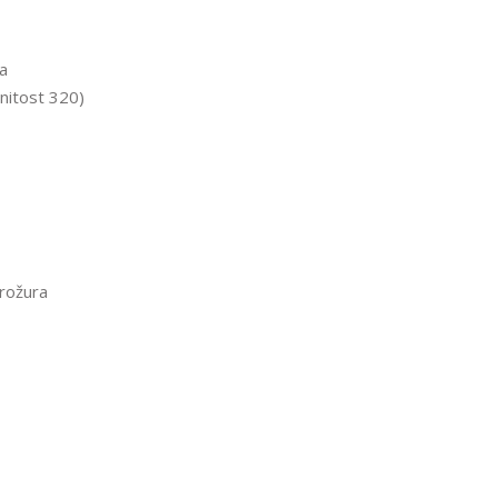
na
rnitost 320)
Brožura