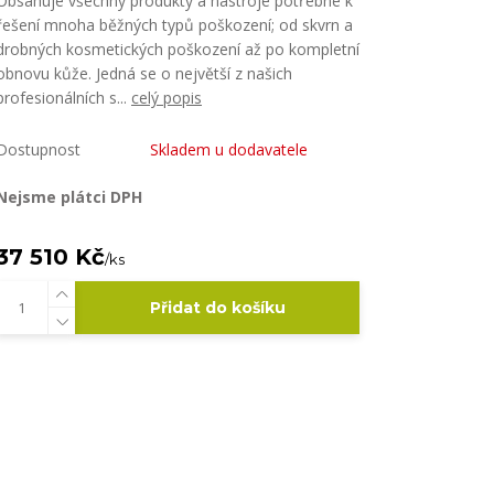
Obsahuje všechny produkty a nástroje potřebné k
řešení mnoha běžných typů poškození; od skvrn a
drobných kosmetických poškození až po kompletní
obnovu kůže. Jedná se o největší z našich
profesionálních s...
celý popis
Dostupnost
Skladem u dodavatele
Nejsme plátci DPH
37 510 Kč
/
ks
Přidat do košíku