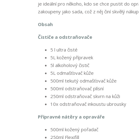
je ideální pro někoho, kdo se chce pustit do o
zakoupeny jako sada, což z něj činí skvělý nákup
Obsah
Čističe a odstraňovače
5 l ultra čisté
5L kožený přípravek
5l alkoholový čistič
5L odmašťovač kůže
500ml tekutý odmašťovač kůže
500ml odstraňovač plísní
250ml odstraňovač skvrn na kůži
10x odstraňovač inkoustu ubrousky
Přípravné nátěry a opraváře
500ml kožený pořadač
250ml Flexifill