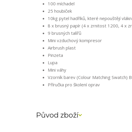
100 míchadel
25 houbiček
10kg pytel hadříků, které nepouštějí vlák
8 x brusný papír (4 x zrnitost 1200, 4 x z
9 brusných talířů
Mini vzduchový kompresor
Airbrush plast
Pinzeta
Lupa
Mini váhy
Vzorník barev (Colour Matching Swatch) 
Příručka pro školení oprav
Původ zboží