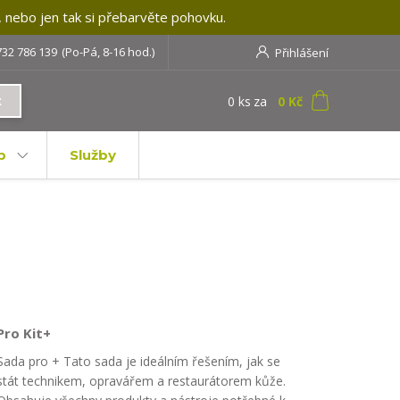
, nebo jen tak si přebarvěte pohovku.
732 786 139
(Po-Pá, 8-16 hod.)
Přihlášení
0
ks
za
0 Kč
t
b
Služby
Pro Kit+
Sada pro + Tato sada je ideálním řešením, jak se
stát technikem, opravářem a restaurátorem kůže.