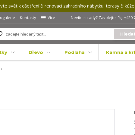
te svět k ošetření či renovaci zahradního nábytku, terasy či kůže
togalerie
Kontakty
Více
Nevíte si rady? Zavolejte.
+420 
Hleda
tky
Dřevo
Podlaha
Kamna a kr
o+