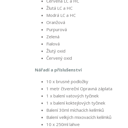
Červená LC a HC
Žlutá LC a HC
Modrá LC a HC
Oranžová
Purpurová
Zelená
Fialová
Žlutý oxid
Červený oxid
Nářadí a příslušenství
10 x brusné podložky
1 metr čtvereční Opravná záplata
1 x balení vatových tyčinek
1 x balení koktejlových tyčinek
Balení 30ml míchacích kelímků
Balení velkých mixovacích kelímků
10 x 250ml lahve