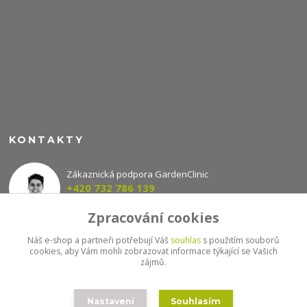
KONTAKTY
Zákaznická podpora GardenClinic
+420 732 786 139
(Po-Pá, 8-16 hod.)
Zpracování cookies
info@gardenclinic.cz
Náš e-shop a partneři potřebují Váš
souhlas
s použitím souborů
cookies, aby Vám mohli zobrazovat informace týkající se Vašich
zájmů.
Nastavení
Souhlasím