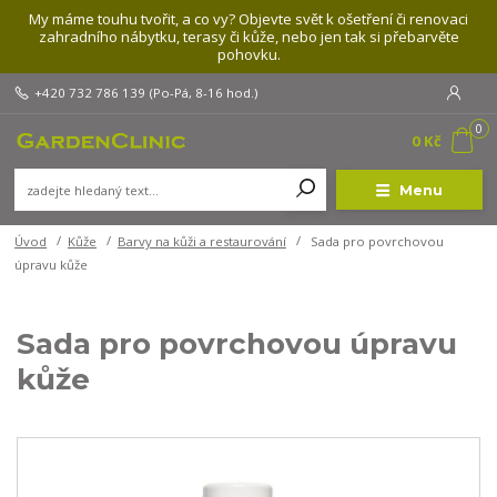
My máme touhu tvořit, a co vy? Objevte svět k ošetření či renovaci
zahradního nábytku, terasy či kůže, nebo jen tak si přebarvěte
pohovku.
+420 732 786 139
(Po-Pá, 8-16 hod.)
0
0 Kč
Menu
Úvod
Kůže
Barvy na kůži a restaurování
Sada pro povrchovou
úpravu kůže
Sada pro povrchovou úpravu
kůže