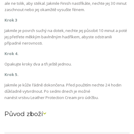
ale ne tolik, aby stékal. Jakmile Finish nastříkáte, nechte jej 30 minut
zaschnout nebo jej okamžitě vysušte fénem.
Krok 3
Jakmile je povrch suchý na dotek, nechte jej působit 10 minut a poté
jej přetřete měkkým bavlněným hadříkem, abyste odstranili
případné nerovnosti.
Krok 4.
Opakujte kroky dva a tři ještě jednou.
Krok 5.
Jakmile je kůže řádně dokončena. Před použitím nechte 24 hodin
důkladně vytvrdnout. Po sedmi dnech je možné
nanést vrstvu Leather Protection Cream pro údržbu.
Původ zboží