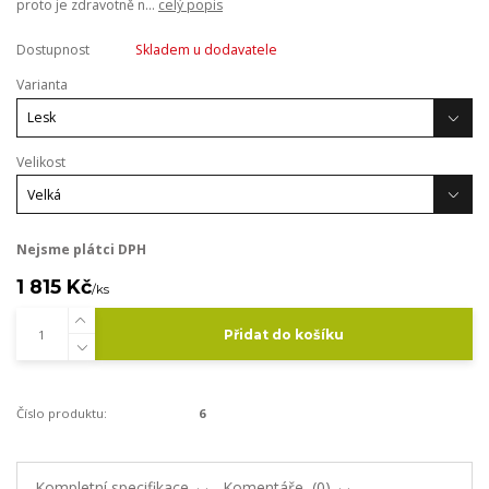
proto je zdravotně n...
celý popis
Dostupnost
Skladem u dodavatele
Varianta
Velikost
Nejsme plátci DPH
1 815 Kč
/
ks
Přidat do košíku
Číslo produktu:
6
Kompletní specifikace
Komentáře
0