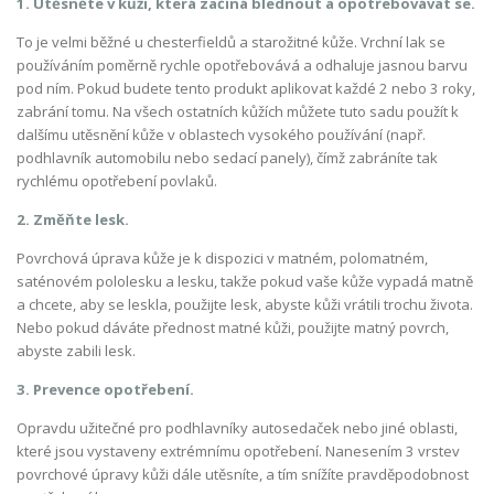
1. Utěsněte v kůži, která začíná blednout a opotřebovávat se.
To je velmi běžné u chesterfieldů a starožitné kůže. Vrchní lak se
používáním poměrně rychle opotřebovává a odhaluje jasnou barvu
pod ním. Pokud budete tento produkt aplikovat každé 2 nebo 3 roky,
zabrání tomu. Na všech ostatních kůžích můžete tuto sadu použít k
dalšímu utěsnění kůže v oblastech vysokého používání (např.
podhlavník automobilu nebo sedací panely), čímž zabráníte tak
rychlému opotřebení povlaků.
2. Změňte lesk.
Povrchová úprava kůže je k dispozici v matném, polomatném,
saténovém pololesku a lesku, takže pokud vaše kůže vypadá matně
a chcete, aby se leskla, použijte lesk, abyste kůži vrátili trochu života.
Nebo pokud dáváte přednost matné kůži, použijte matný povrch,
abyste zabili lesk.
3. Prevence opotřebení.
Opravdu užitečné pro podhlavníky autosedaček nebo jiné oblasti,
které jsou vystaveny extrémnímu opotřebení. Nanesením 3 vrstev
povrchové úpravy kůži dále utěsníte, a tím snížíte pravděpodobnost