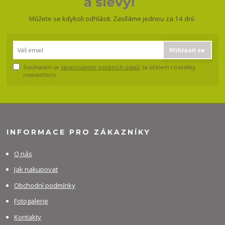
a slevy!
Můžete se kdykoli odhlásit. Zasíláme jednou za 14 dní.
Přihlásit se
Souhlasím se
zpracováním osobních údajů
za účelem rozesílky
newsletteru.
INFORMACE PRO ZÁKAZNÍKY
O nás
Jak nakupovat
Obchodní podmínky
Fotogalerie
Kontakty