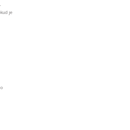
–
okud je
po