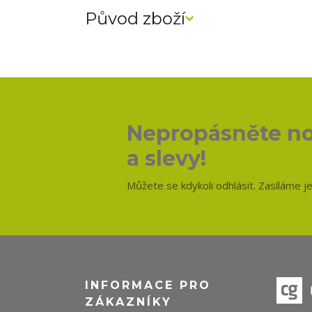
Původ zboží
Nepropásněte no
a slevy!
Můžete se kdykoli odhlásit. Zasíláme j
INFORMACE PRO
ZÁKAZNÍKY