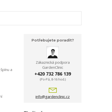
Potřebujete poradit?
Zákaznická podpora
GardenClinic
 špínu a
+420 732 786 139
(Po-Pá, 8-16 hod.)
ní
info@gardenclinic.cz