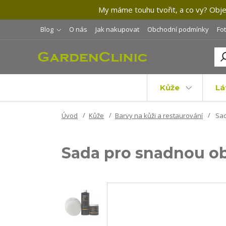
My máme touhu tvořit, a co vy? Objev
Blog
O nás
Jak nakupovat
Obchodní podmínky
Fo
Kůže
Lá
Úvod
Kůže
Barvy na kůži a restaurování
Sad
Sada pro snadnou o