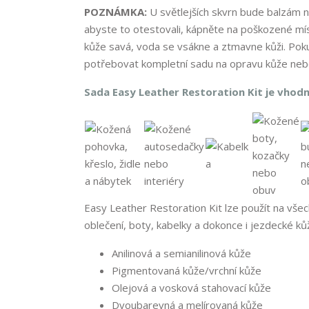
POZNÁMKA:
U světlejších skvrn bude balzám n
abyste to otestovali, kápněte na poškozené mís
kůže savá, voda se vsákne a ztmavne kůži. Pok
potřebovat kompletní sadu na opravu kůže nebo
Sada Easy Leather Restoration Kit je vhod
Easy Leather Restoration Kit lze použít na vše
oblečení, boty, kabelky a dokonce i jezdecké k
Anilinová a semianilinová kůže
Pigmentovaná kůže/vrchní kůže
Olejová a vosková stahovací kůže
Dvoubarevná a melírovaná kůže