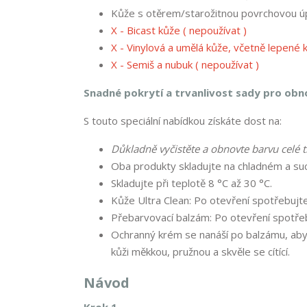
Kůže s otěrem/starožitnou povrchovou ú
X - Bicast kůže ( nepoužívat )
X - Vinylová a umělá kůže, včetně lepené 
X - Semiš a nubuk ( nepoužívat )
Snadné pokrytí a trvanlivost sady pro obn
S touto speciální nabídkou získáte dost na:
Důkladně vyčistěte a obnovte barvu celé t
Oba produkty skladujte na chladném a su
Skladujte při teplotě 8 °C až 30 °C.
Kůže Ultra Clean: Po otevření spotřebujte
Přebarvovací balzám: Po otevření spotřeb
Ochranný krém se nanáší po balzámu, aby c
kůži měkkou, pružnou a skvěle se cítící.
Návod