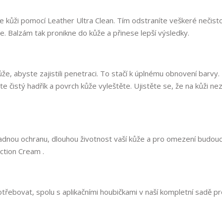
te kůži pomocí Leather Ultra Clean. Tím odstraníte veškeré nečist
e. Balzám tak pronikne do kůže a přinese lepší výsledky.
e, abyste zajistili penetraci. To stačí k úplnému obnovení barvy
čistý hadřík a povrch kůže vyleštěte. Ujistěte se, že na kůži ne
ladnou ochranu, dlouhou životnost vaší kůže a pro omezení budouc
ction Cream .
třebovat, spolu s aplikačními houbičkami v naší kompletní sadě p