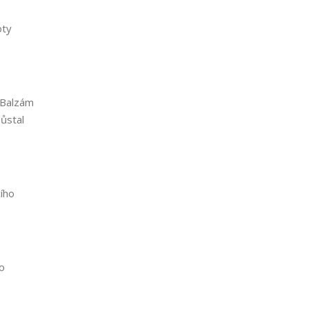
oty
. Balzám
zůstal
ího
ro