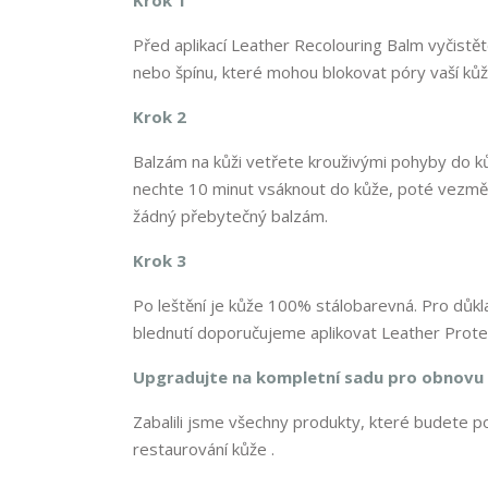
Krok 1
Před aplikací Leather Recolouring Balm vyčistě
nebo špínu, které mohou blokovat póry vaší kůž
Krok 2
Balzám na kůži vetřete krouživými pohyby do kůž
nechte 10 minut vsáknout do kůže, poté vezměte 
žádný přebytečný balzám.
Krok 3
Po leštění je kůže 100% stálobarevná. Pro důk
blednutí doporučujeme aplikovat Leather Prote
Upgradujte na kompletní sadu pro obnovu
Zabalili jsme všechny produkty, které budete po
restaurování kůže .