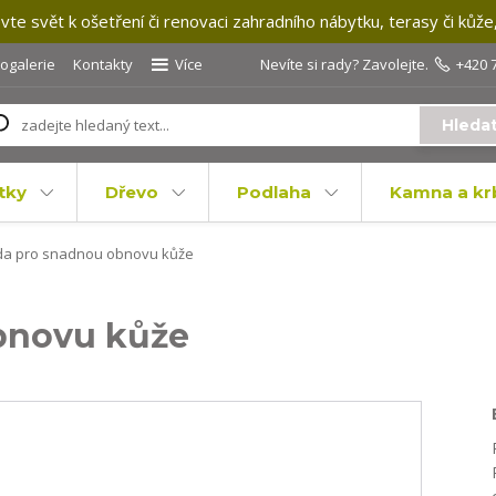
te svět k ošetření či renovaci zahradního nábytku, terasy či kůže
togalerie
Kontakty
Více
Nevíte si rady? Zavolejte.
+420 
Hleda
tky
Dřevo
Podlaha
Kamna a kr
a pro snadnou obnovu kůže
bnovu kůže