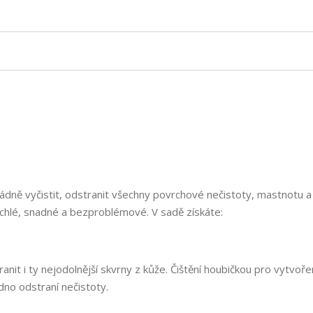
ádně vyčistit, odstranit všechny povrchové nečistoty, mastnotu a
rychlé, snadné a bezproblémové. V sadě získáte:
nit i ty nejodolnější skvrny z kůže. Čištění houbičkou pro vytvoře
dno odstraní nečistoty.