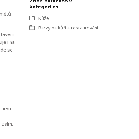
Zboží zařazeno v
kategoriích
dmětů.
Kůže
Barvy na kůži a restaurování
stavení
je i na
ude se
barvu
g Balm,