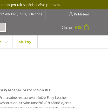
, nebo jen tak si přebarvěte pohovku.
732 786 139
(Po-Pá, 8-16 hod.)
Přihlášení
0
ks
za
0 Kč
t
b
Služby
Easy leather restoration KIT
Pro snadné restaurování kůže Easy Leather
Restoration Kit vám umožní kůži řádně vyčistit,