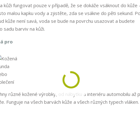
a kůži fungovat pouze v případě, že se dokáže vsáknout do kůže 
to malou kapku vody a zjistěte, zda se vsákne do pěti sekund. P
ud kůže není savá, voda se bude na povrchu usazovat a budete
 sadu barviv na kůži.
ná pro
chny různé kožené výrobky, od nábytku a interiéru automobilu až 
ůže. Funguje na všech barvách kůže a všech různých typech vláken.