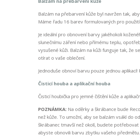
Balzám na přebarvení kůže
Balzám na přebarvení kůže byl navržen tak, aby
Máme řadu 16 barev formulovaných pro použití 
Je ideální pro obnovení barvy jakéhokoli kožen
slunečnímu záření nebo přímému teplu, opotřeb
vysušené kůži. Balzám na kůži funguje tak, že 
otírat o vaše oblečení.
Jednoduše obnoví barvu pouze jednou aplikací! 
Čisticí houba a aplikační houba
Čisticí houbička pro jemné čištění kůže a aplika
POZNÁMKA:
Na oděrky a škrábance bude Recol
než kůže. To umožní, aby se balzám vsákl do o
škrábanec tmavší než okolí, budete potřebovat
abyste obnovili barvu zbytku vašeho předmětu.