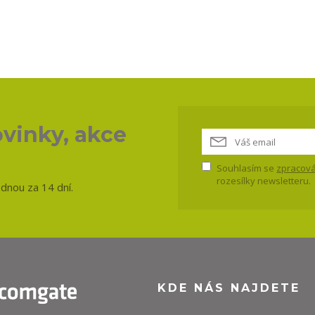
vinky, akce
Souhlasím se
zpracová
rozesílky newsletteru.
ednou za 14 dní.
KDE NÁS NAJDETE