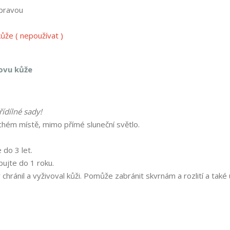
pravou
kůže ( nepoužívat )
ovu kůže
řídílné sady!
chém místě, mimo přímé sluneční světlo.
 do 3 let.
ujte do 1 roku.
hránil a vyživoval kůži. Pomůže zabránit skvrnám a rozlití a také 