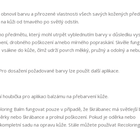
 obnovil barvu a přirozené vlastnosti všech savých kožených pře
na kůži od tmavého po světlý odstín.
ého předmětu, který mohl utrpět vyblednutím barvy v důsledku vy
ení, drobného poškození a/nebo mírného popraskání. Skvěle fungu
se vsákne do kůže, čímž udrží povrch měkký, pružný a odolný a neb
Pro dosažení požadované barvy lze použít další aplikace.
ční houbička pro aplikaci balzámu na přebarvení kůže.
oring Balm fungovat pouze v případě, že škrábanec má světlejší 
děrky nebo škrábance a prolnul poškození. Pokud je oděrka nebo
 kompletní sadu na opravu kůže. Stále můžete používat Recolorin