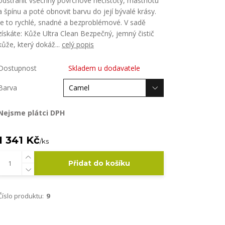
odstranit všechny povrchové nečistoty, mastnotu
a špínu a poté obnovit barvu do její bývalé krásy.
Je to rychlé, snadné a bezproblémové. V sadě
získáte: Kůže Ultra Clean Bezpečný, jemný čistič
kůže, který dokáž...
celý popis
Dostupnost
Skladem u dodavatele
Barva
Nejsme plátci DPH
1 341 Kč
/
ks
Přidat do košíku
Číslo produktu:
9