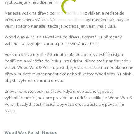
vyzkoušejte v neviditelné oblasti.
Naneste vosk na dřevo pomocí hadříku bez vláken a vetřete do
dřeva ve směru vlákna. Náš vosk na dřevo byl navržen tak, aby se
velmi snadno nanášel, takže je potřeba jen velmi málo úsilí.
Wood Wax & Polish se vsákne do dřeva, zvýrazňuje přirozený
vzhled a poskytuje ochranu proti skvrnám a rozlití.
Vosk na dřevo nechte 20 minut vsáknout, poté vyleštěte čistým
hadříkem a vyleštěte do lesku. Pro údržbu dřeva stačí nanést jednu
vrstvu Wood Wax & Polish, pokud jej však nanášíte na nedokončené
dřevo, budete muset nanést dvě nebo tři vrstvy Wood Wax & Polish,
abyste vytvořili ochranu dřeva.
Znovu naneste vosk na dřevo, když dřevo začne vypadat
vybledlé/suché. Jinak pro pravidelnou údržbu aplikujte Wood Wax &
Polish každých šest měsíců, aby vaše dřevo zůstalo v původním
stavu.
Wood Wax Polish Photos