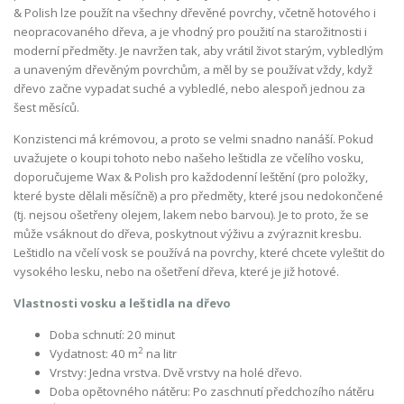
& Polish lze použít na všechny dřevěné povrchy, včetně hotového i
neopracovaného dřeva, a je vhodný pro použití na starožitnosti i
moderní předměty. Je navržen tak, aby vrátil život starým, vybledlým
a unaveným dřevěným povrchům, a měl by se používat vždy, když
dřevo začne vypadat suché a vybledlé, nebo alespoň jednou za
šest měsíců.
Konzistenci má krémovou, a proto se velmi snadno nanáší. Pokud
uvažujete o koupi tohoto nebo našeho leštidla ze včelího vosku,
doporučujeme Wax & Polish pro každodenní leštění (pro položky,
které byste dělali měsíčně) a pro předměty, které jsou nedokončené
(tj. nejsou ošetřeny olejem, lakem nebo barvou). Je to proto, že se
může vsáknout do dřeva, poskytnout výživu a zvýraznit kresbu.
Leštidlo na včelí vosk se používá na povrchy, které chcete vyleštit do
vysokého lesku, nebo na ošetření dřeva, které je již hotové.
Vlastnosti vosku a leštidla na dřevo
Doba schnutí: 20 minut
2
Vydatnost: 40 m
na litr
Vrstvy: Jedna vrstva. Dvě vrstvy na holé dřevo.
Doba opětovného nátěru: Po zaschnutí předchozího nátěru