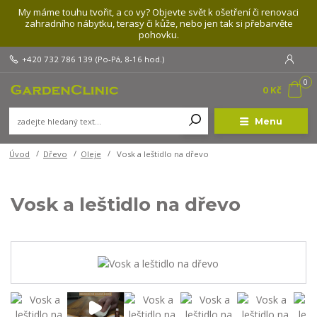
My máme touhu tvořit, a co vy? Objevte svět k ošetření či renovaci
zahradního nábytku, terasy či kůže, nebo jen tak si přebarvěte
pohovku.
+420 732 786 139
(Po-Pá, 8-16 hod.)
0
0 Kč
Menu
Úvod
Dřevo
Oleje
Vosk a leštidlo na dřevo
Vosk a leštidlo na dřevo