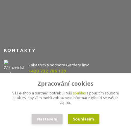
KONTAKTY
Zákaznická podpora GardenClinic
+420 732 786 139
(Po-Pá, 8-16 hod.)
Zpracování cookies
info@gardenclinic.cz
Náš e-shop a partneři potřebují Váš
souhlas
s použitím souborů
cookies, aby Vám mohli zobrazovat informace týkající se Vašich
zájmů.
Nastavení
Souhlasím