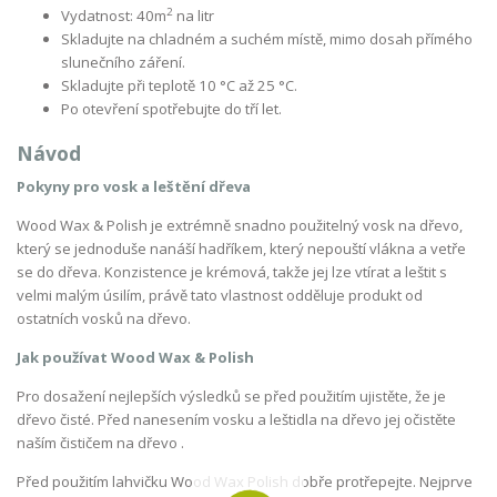
2
Vydatnost: 40m
na litr
Skladujte na chladném a suchém místě, mimo dosah přímého
slunečního záření.
Skladujte při teplotě 10 °C až 25 °C.
Po otevření spotřebujte do tří let.
Návod
Pokyny pro vosk a leštění dřeva
Wood Wax & Polish je extrémně snadno použitelný vosk na dřevo,
který se jednoduše nanáší hadříkem, který nepouští vlákna a vetře
se do dřeva. Konzistence je krémová, takže jej lze vtírat a leštit s
velmi malým úsilím, právě tato vlastnost odděluje produkt od
ostatních vosků na dřevo.
Jak používat Wood Wax & Polish
Pro dosažení nejlepších výsledků se před použitím ujistěte, že je
dřevo čisté. Před nanesením vosku a leštidla na dřevo jej očistěte
naším čističem na dřevo .
Před použitím lahvičku Wood Wax Polish dobře protřepejte. Nejprve