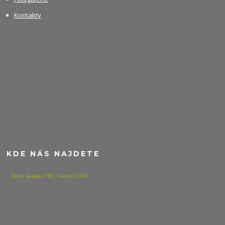
Kontakty
KDE NÁS NAJDETE
Dolní Jasenka 769,
Vsetín 75501