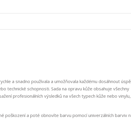
e rychle a snadno používala a umožňovala každému dosáhnout úsp
ebo technické schopnosti. Sada na opravu kůže obsahuje všechny
ažení profesionálních výsledků na všech typech kůže nebo vinylu
dné poškození a poté obnovíte barvu pomocí univerzálních barviv 