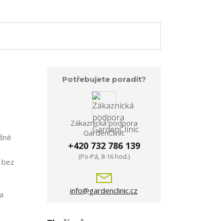
Potřebujete poradit?
Zákaznická podpora
GardenClinic
ěšné
+420 732 786 139
(Po-Pá, 8-16 hod.)
, bez
info@gardenclinic.cz
na