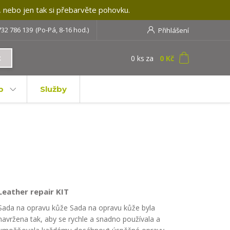
, nebo jen tak si přebarvěte pohovku.
732 786 139
(Po-Pá, 8-16 hod.)
Přihlášení
0
ks
za
0 Kč
t
b
Služby
Leather repair KIT
Sada na opravu kůže Sada na opravu kůže byla
navržena tak, aby se rychle a snadno používala a