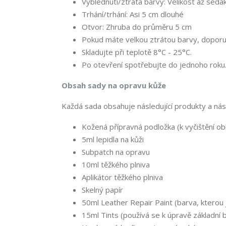
Vyblednutí/ztráta barvy: Velikost až sed
Trhání/trhání: Asi 5 cm dlouhé
Otvor: Zhruba do průměru 5 cm
Pokud máte velkou ztrátou barvy, doporuč
Skladujte při teplotě 8°C - 25°C.
Po otevření spotřebujte do jednoho roku
Obsah sady na opravu kůže
Každá sada obsahuje následující produkty a nást
Kožená přípravná podložka (k vyčištění ob
5ml lepidla na kůži
Subpatch na opravu
10ml těžkého plniva
Aplikátor těžkého plniva
Skelný papír
50ml Leather Repair Paint (barva, kterou j
15ml Tints (používá se k úpravě základní 