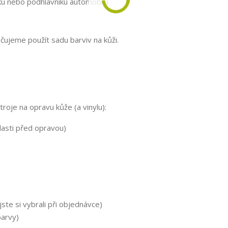
áku nebo podhlavníku automobilu
ujeme použít sadu barviv na kůži.
.
roje na opravu kůže (a vinylu):
lasti před opravou)
ste si vybrali při objednávce)
barvy)