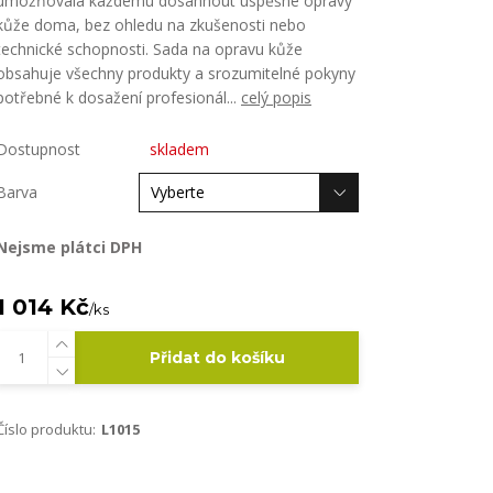
umožňovala každému dosáhnout úspěšné opravy
kůže doma, bez ohledu na zkušenosti nebo
technické schopnosti. Sada na opravu kůže
obsahuje všechny produkty a srozumitelné pokyny
potřebné k dosažení profesionál...
celý popis
Dostupnost
skladem
Barva
Nejsme plátci DPH
1 014 Kč
/
ks
Přidat do košíku
Číslo produktu:
L1015