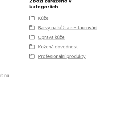
Zboží zařazeno v
kategoriích
Kůže
Barvy na kůži a restaurování
Oprava kůže
Kožená dovednost
Profesionální produkty
ít na