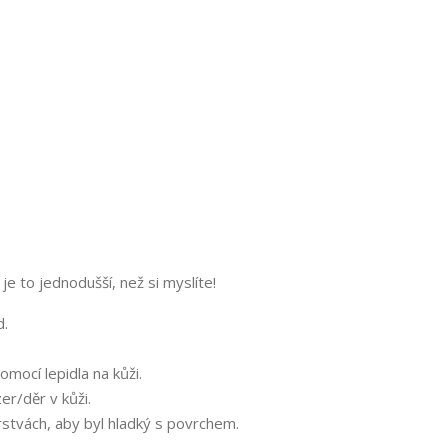
je to jednodušší, než si myslíte!
d.
omocí lepidla na kůži.
er/děr v kůži.
rstvách, aby byl hladký s povrchem.