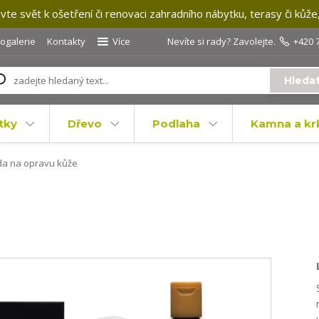
te svět k ošetření či renovaci zahradního nábytku, terasy či kůže
togalerie
Kontakty
Více
Nevíte si rady? Zavolejte.
+420 
Hleda
tky
Dřevo
Podlaha
Kamna a kr
a na opravu kůže