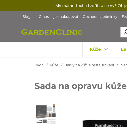
My máme touhu tvořit, a co vy? Objev
Blog
O nás
Jak nakupovat
Obchodní podmínky
Fo
Kůže
Lá
Úvod
Kůže
Barvy na kůži a restaurování
Sad
Sada na opravu kůže