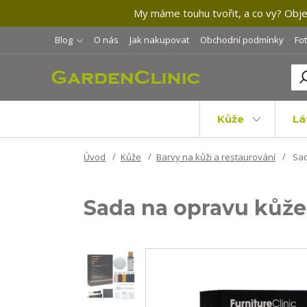
My máme touhu tvořit, a co vy? Objev
Blog
O nás
Jak nakupovat
Obchodní podmínky
Fo
Kůže
Lá
Úvod
Kůže
Barvy na kůži a restaurování
Sad
Sada na opravu kůže