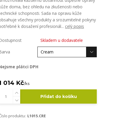
umožňovala každému dosáhnout úspěšné opravy
kůže doma, bez ohledu na zkušenosti nebo
technické schopnosti. Sada na opravu kůže
obsahuje všechny produkty a srozumitelné pokyny
potřebné k dosažení profesionál...
celý popis
Dostupnost
Skladem u dodavatele
Barva
Nejsme plátci DPH
1 014 Kč
/
ks
Přidat do košíku
Číslo produktu:
L1015.CRE