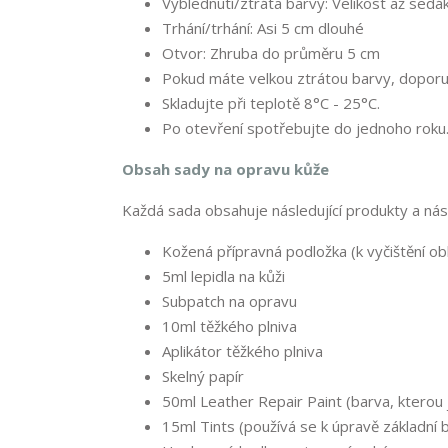
Vyblednutí/ztráta barvy: Velikost až sed
Trhání/trhání: Asi 5 cm dlouhé
Otvor: Zhruba do průměru 5 cm
Pokud máte velkou ztrátou barvy, doporuč
Skladujte při teplotě 8°C - 25°C.
Po otevření spotřebujte do jednoho roku
Obsah sady na opravu kůže
Každá sada obsahuje následující produkty a nást
Kožená přípravná podložka (k vyčištění ob
5ml lepidla na kůži
Subpatch na opravu
10ml těžkého plniva
Aplikátor těžkého plniva
Skelný papír
50ml Leather Repair Paint (barva, kterou j
15ml Tints (používá se k úpravě základní 