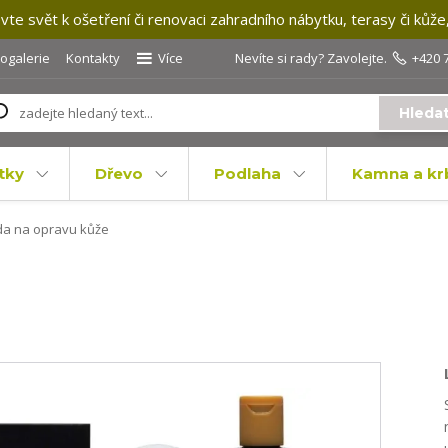
te svět k ošetření či renovaci zahradního nábytku, terasy či kůže
togalerie
Kontakty
Více
Nevíte si rady? Zavolejte.
+420 
Hleda
tky
Dřevo
Podlaha
Kamna a kr
a na opravu kůže