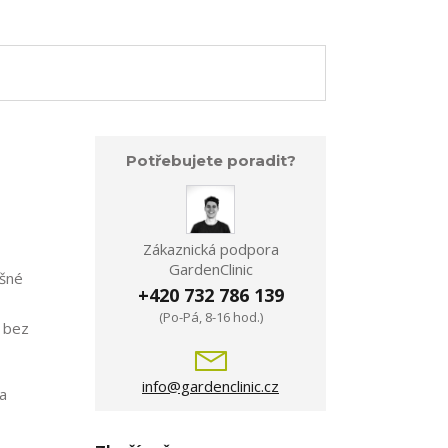
Potřebujete poradit?
Zákaznická podpora
GardenClinic
ěšné
+420 732 786 139
(Po-Pá, 8-16 hod.)
, bez
info@gardenclinic.cz
na