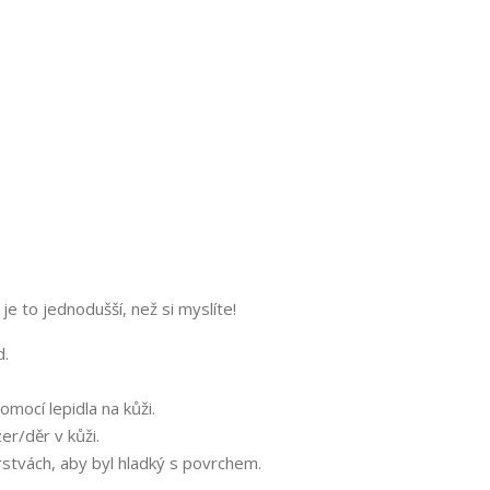
je to jednodušší, než si myslíte!
d.
omocí lepidla na kůži.
er/děr v kůži.
rstvách, aby byl hladký s povrchem.