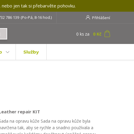
, nebo jen tak si přebarvěte pohovku.
732 786 139
(Po-Pá, 8-16 hod.)
Přihlášení
0
ks
za
0 Kč
t
b
Služby
Leather repair KIT
Sada na opravu kůže Sada na opravu kůže byla
navržena tak, aby se rychle a snadno používala a