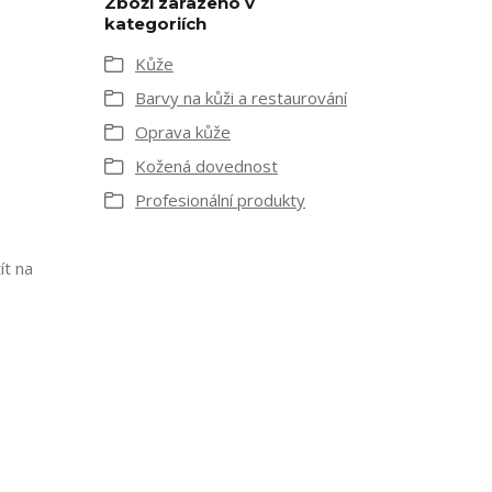
Zboží zařazeno v
kategoriích
Kůže
Barvy na kůži a restaurování
Oprava kůže
Kožená dovednost
Profesionální produkty
ít na