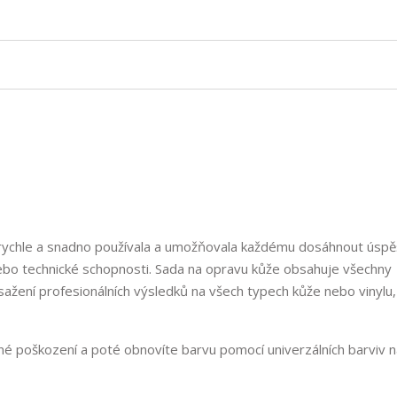
e rychle a snadno používala a umožňovala každému dosáhnout úsp
ebo technické schopnosti. Sada na opravu kůže obsahuje všechny
ažení profesionálních výsledků na všech typech kůže nebo vinylu
dné poškození a poté obnovíte barvu pomocí univerzálních barviv 