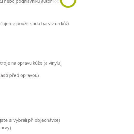
áku nebo podhlavníku automobilu
ujeme použít sadu barviv na kůži.
.
roje na opravu kůže (a vinylu):
lasti před opravou)
ste si vybrali při objednávce)
barvy)